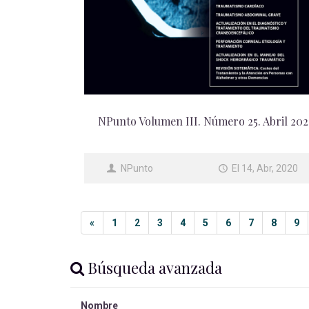
NPunto Volumen III. Número 25. Abril 20
NPunto
El 14, Abr, 2020
«
1
2
3
4
5
6
7
8
9
Búsqueda avanzada
Nombre