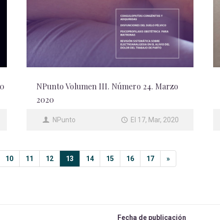
20
NPunto Volumen III. Número 24. Marzo
2020
NPunto
El 17, Mar, 2020
10
11
12
13
14
15
16
17
»
Fecha de publicación