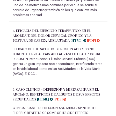
es un gran problema en nuestra sociedad ya que suele ser
uno de los motivos más comunes por el que se acude al
servicio de urgencias y también de los que conlleva más
problemas asociad...
5.
EFICACIA DEL EJERCICIO TERAPÉUTICO EN EL
ABORDAJE DEL DOLOR CERVICAL CRÓNICO Y LA
POSTURA DE CABEZA ADELANTADA
[HTML]
[PDF]
EFFICACY OF THERAPEUTIC EXERCISE IN ADDRESSING
CHRONIC CERVICAL PAIN AND ADVANCED HEAD POSTURE
RESUMEN Introducción: El Dolor Cervical Crónico (DCC)
genera un gran impacto socioeconómico, interfiriendo tanto
en la vida laboral como en las Actividades de la Vida Diaria
(AVDs). El DCC...
6.
CASO CLÍNICO - DEPRESIÓN Y MIRTAZAPINA EN EL
ANCIANO. BENEFICIOS DE ALGUNOS DE SUS EFECTOS
SECUNDARIOS
[HTML]
[PDF]
CLINICAL CASE - DEPRESSION AND MIRTAZAPINE IN THE
ELDERLY. BENEFITS OF SOME OF ITS SIDE EFFECTS