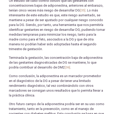
Un estudio de caso-control obtuvo que las gestantes con
concentraciones bajas de adiponectina, anteriores al embarazo,
tenían cinco veces más riesgo de desarrollar DG
[35]
. Lo más
interesante de este estudio es que, este riesgo aumentado, se
mantiene a pesar de ser ajustado por cualquier riesgo conocido
para la DG. Siendo, por tanto, una herramienta que nos permitiría
identificar gestantes en riesgo de desarrollar DG, pudiendo tomar
medidas tempranas para minimizar los riesgo, tanto para la
madre como para el feto, asociados a la DG y que de otra
manera no podrían haber sido adoptadas hasta el segundo
trimestre de gestación.
Terminada la gestación, las concentración baja de adiponectina
de las gestantes diagnosticadas de DG se mantiene, lo que
podría contribuir al desarrollo de DM2
[36]
.
Como conclusión, la adiponectina es un marcador prometedor
en el diagnóstico de la DG a pesar de tener una limitado
rendimiento diagnóstico, tal vez combinándolo con otros
marcadores se consigan unos resultados que lo permita llevar a
la práctica clínica.
Otro futuro campo de la adiponectina podría ser en su uso como
tratamiento, tanto en la prevención, como en el manejo de
pacientes con diabetes mellitus. Esta conclusión se basa en que