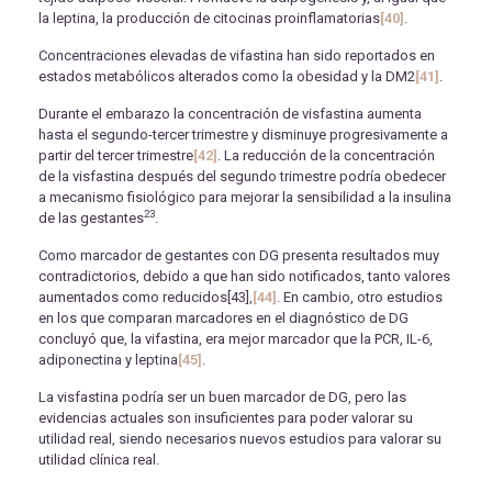
la leptina, la producción de citocinas proinflamatorias
[40]
.
Concentraciones elevadas de vifastina han sido reportados en
estados metabólicos alterados como la obesidad y la DM2
[41]
.
Durante el embarazo la concentración de visfastina aumenta
hasta el segundo-tercer trimestre y disminuye progresivamente a
partir del tercer trimestre
[42]
. La reducción de la concentración
de la visfastina después del segundo trimestre podría obedecer
a mecanismo fisiológico para mejorar la sensibilidad a la insulina
23
de las gestantes
.
Como marcador de gestantes con DG presenta resultados muy
contradictorios, debido a que han sido notificados, tanto valores
aumentados como reducidos[43],
[44]
. En cambio, otro estudios
en los que comparan marcadores en el diagnóstico de DG
concluyó que, la vifastina, era mejor marcador que la PCR, IL-6,
adiponectina y leptina
[45]
.
La visfastina podría ser un buen marcador de DG, pero las
evidencias actuales son insuficientes para poder valorar su
utilidad real, siendo necesarios nuevos estudios para valorar su
utilidad clínica real.