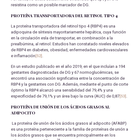
resistina como un posible marcador de DG.
PROTEÍNA TRANSPORTADORA DEL RETINOL TIPO 4
La proteína transportadora del retinol tipo 4 (RBP4) es una
adipoquina de síntesis mayoritariamente hepática, cuya función
en la circulación esla de transportar, en combinación a la
prealbúmina, al retinol. Estudios han constatado niveles elevados
de RBP4 en diabetes, obesidad, enfermedades cardiovasculares
e inflamación
[52]
.
En un estudio publicado en el año 2019, en el que incluían a 194
gestantes diagnosticadas de DG y 67 normoglucémicas, se
encontró una asociación significativa entre la concentración de
RBP4 y la gestantes con DG. Además, mediante el punto de corte
óptimo la RBP4 alcanzó una sensibilidad del 79,4% y una
especificidad de 79,1% y un área bajo la curva (AUC) de 0,87
[53]
.
PROTEÍNA DE UNIÓN DE LOS ÁCIDOS GRASOS AL
ADIPOCITO
La proteína de unión de los ácidos grasos al adipocito (AFABP)
es una proteína perteneciente a la familia de proteínas de unión a
los ácidos grasos que se encuentra principalmente en los
24