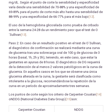
mg/dL. Según el punto de corte la sensibilidad y especificidad
varía desde una sensibilidad de 70-88% y una especificidad de
69-89% para el punto de corte más alto hasta una sensibilidad de
88-99% y una especificidad de 66-77% para el más bajo
[12]
.
El uso de la hemoglobina glicosilada como prueba de cribado
entre la semana 24-28 da un rendimiento peor que el test de O
´Sullivan
[13]
.
Paso 2: En caso de un resultado positivo en el test de O´Sullivan,
el diagnóstico de confirmación se realizará mediante una curva
de glucemia tras una sobrecarga oral de 100 g de glucosa de 3
horas (basal, 1h, 2h y 3h), teniendo, en este caso, que estar la
gestantes en ayunas de 8 horas. El diagnóstico de DG requerirá
de la detección de al menos 2 valores patológicos en la curva de
glucemia. En aquellos casos en los que se observe una única
glucemia alterada en la curva, la gestante será clasificada como
intolerante a la glucosa, recomendándose la repetición de la
curva en un período de aproximadamente tres semanas.
Los puntos de corte según los criterio de Carpenter-Coustan
[14]
oNDDG (National Diabetes Data Group)
[15]
son:
Carpenter-Coustan
NDDG