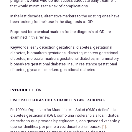
pregnant women who do not access adequate early treatment
that would minimize the risk of complications.
In the last decades, alternative markers to the existing ones have
been looking for their use in the diagnosis of GD.
Proposed biochemical markers for the diagnosis of GD are
examined in this review.
Keywords
: early detection gestational diabetes, gestational
diabetes, biomarkers gestational diabetes, markers gestational
diabetes, molecular markers gestational diabetes, inflammatory
biomarkers gestational diabetes, insulin resistance gestational
diabetes, glycaemic markers gestational diabetes.
INTRODUCCIÓN
FISIOPATOLOGÍA DE LA DIABETES GESTACIONAL
En 1999 la Organización Mundial de la Salud (OMS) definió a la
diabetes gestacional (DG), como una intolerancia a los hidratos
de carbono que provoca hiperglucemia, con gravedad variable y
que se identifica por primera vez durante el embarazo
[1]
.