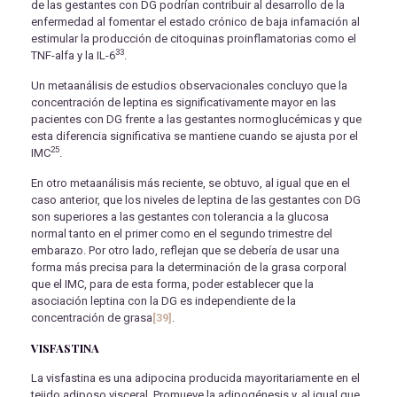
de las gestantes con DG podrían contribuir al desarrollo de la
enfermedad al fomentar el estado crónico de baja infamación al
estimular la producción de citoquinas proinflamatorias como el
33
TNF-alfa y la IL-6
.
Un metaanálisis de estudios observacionales concluyo que la
concentración de leptina es significativamente mayor en las
pacientes con DG frente a las gestantes normoglucémicas y que
esta diferencia significativa se mantiene cuando se ajusta por el
25
IMC
.
En otro metaanálisis más reciente, se obtuvo, al igual que en el
caso anterior, que los niveles de leptina de las gestantes con DG
son superiores a las gestantes con tolerancia a la glucosa
normal tanto en el primer como en el segundo trimestre del
embarazo. Por otro lado, reflejan que se debería de usar una
forma más precisa para la determinación de la grasa corporal
que el IMC, para de esta forma, poder establecer que la
asociación leptina con la DG es independiente de la
concentración de grasa
[39]
.
VISFASTINA
La visfastina es una adipocina producida mayoritariamente en el
tejido adiposo visceral. Promueve la adipogénesis y, al igual que