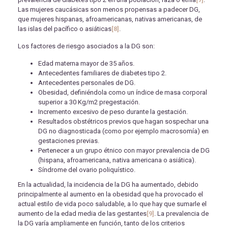
Las mujeres caucásicas son menos propensas a padecer DG,
que mujeres hispanas, afroamericanas, nativas americanas, de
las islas del pacífico o asiáticas
[8]
.
Los factores de riesgo asociados a la DG son:
Edad materna mayor de 35 años.
Antecedentes familiares de diabetes tipo 2.
Antecedentes personales de DG.
Obesidad, definiéndola como un índice de masa corporal
superior a 30 Kg/m2 pregestación.
Incremento excesivo de peso durante la gestación.
Resultados obstétricos previos que hagan sospechar una
DG no diagnosticada (como por ejemplo macrosomía) en
gestaciones previas.
Pertenecer a un grupo étnico con mayor prevalencia de DG
(hispana, afroamericana, nativa americana o asiática).
Síndrome del ovario poliquístico.
En la actualidad, la incidencia de la DG ha aumentado, debido
principalmente al aumento en la obesidad que ha provocado el
actual estilo de vida poco saludable, a lo que hay que sumarle el
aumento de la edad media de las gestantes
[9]
. La prevalencia de
la DG varía ampliamente en función, tanto de los criterios