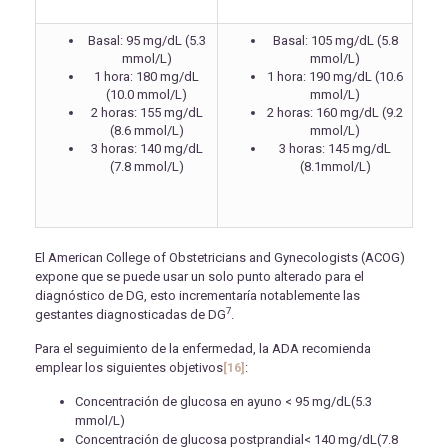
Basal: 95 mg/dL (5.3
Basal: 105 mg/dL (5.8
mmol/L)
mmol/L)
1 hora: 180 mg/dL
1 hora: 190 mg/dL (10.6
(10.0 mmol/L)
mmol/L)
2 horas: 155 mg/dL
2 horas: 160 mg/dL (9.2
(8.6 mmol/L)
mmol/L)
3 horas: 140 mg/dL
3 horas: 145 mg/dL
(7.8 mmol/L)
(8.1mmol/L)
El American College of Obstetricians and Gynecologists (ACOG)
expone que se puede usar un solo punto alterado para el
diagnóstico de DG, esto incrementaría notablemente las
7
gestantes diagnosticadas de DG
.
Para el seguimiento de la enfermedad, la ADA recomienda
emplear los siguientes objetivos
[16]
:
Concentración de glucosa en ayuno < 95 mg/dL(5.3
mmol/L)
Concentración de glucosa postprandial< 140 mg/dL(7.8