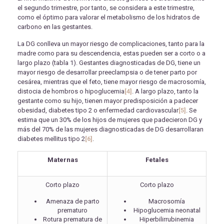
el segundo trimestre, por tanto, se considera a este trimestre,
como el óptimo para valorar el metabolismo de los hidratos de
carbono en las gestantes.
La DG conlleva un mayor riesgo de complicaciones, tanto para la
madre como para su descendencia, estas pueden ser a corto o a
largo plazo (tabla 1). Gestantes diagnosticadas de DG, tiene un
mayor riesgo de desarrollar preeclampsia o de tener parto por
cesárea, mientras que el feto, tiene mayor riesgo de macrosomía,
distocia de hombros o hipoglucemia
[4]
. A largo plazo, tanto la
gestante como su hijo, tienen mayor predisposición a padecer
obesidad, diabetes tipo 2 o enfermedad cardiovascular
[5]
. Se
estima que un 30% de los hijos de mujeres que padecieron DG y
más del 70% de las mujeres diagnosticadas de DG desarrollaran
diabetes mellitus tipo 2
[6]
.
Maternas
Fetales
Corto plazo
Corto plazo
Amenaza de parto
Macrosomía
prematuro
Hipoglucemia neonatal
Rotura prematura de
Hiperbilirrubinemia