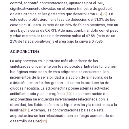
control, encontró concentraciones, ajustadas por el IMC,
significativamente elevadas en el primer trimestre de gestación
de esta citocina en las gestantes que desarrollaron DG
[29]
. En
este estudio obtuvieron una tasa de detección del 51,3% de los
casos de DG, para un ratio de un 25% de falsos positivos, con un
área bajo la curva de 0.6731. Además, combinándolo con el peso
y edad materna, la tasa de detección subía al 67.5% (ratio de un
25% de falsos positivos) y el área bajo la curva a 0.7586.
ADIPONECTINA
La adiponectina es la proteína más abundante de las
sintetizadas únicamente por los adipocitos. Entre las funciones
biológicas conocidas de esta adipocina se encuentran, los
incrementos de la sensibilidad a la acción de la insulina, de la
oxidación de los ácidos grasos, así como la producción de
glucosa hepática. La adiponectina posee además actividad
antiinflamatoria y antiaterogénica
[30]
. La concentración de
adiponectina se encuentra inversamente relacionada con la
obesidad, los lípidos séricos, la hipertensión y la resistencia a la
insulina
[31]
. Además, las concentraciones bajas de esta
adipocitocina se han relacionado con un riesgo aumentado de
desarrollo de DM2
[32]
.