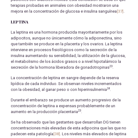
terapias probadas en animales con obesidad mostraron una
mejora en la concentración de glucosa e insulina sanguínea
[37]
.
LEPTINA
La leptina es una hormona producida mayoritariamente por los
adipocitos, aunque no únicamente cómo la adiponectina, sino
que también se produce en la placenta y los ovarios. La leptina
interviene en procesos fisiológicos como la secreción de la
insulina aumentando su sensibilidad, la utilización de la glucosa,
el metabolismo de los ácidos grasos o a nivel hipotalámico la
23
secreción de la hormona liberadora de gonadotropinas
.
La concentración de leptina en sangre depende de la reserva
lipídica de cada individuo. Se observan niveles incrementados
24
con la obesidad, al ganar peso o con hiperinsulinemia
.
Durante el embarazo se produce un aumento progresivo de la
concentración de leptina a expensas probablemente de un
23
aumento en la producción placentaria
.
Se ha observado que las gestantes que desarrollan DG tienen
concentraciones más elevadas de esta adipocina que las que no
padecen esta patología
[38]
. Los niveles más elevados de leptina