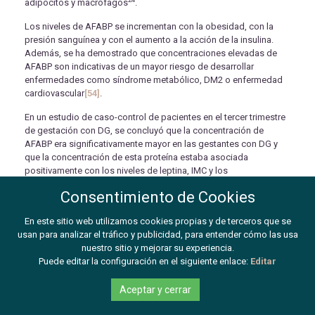
adipocitos y macrófagos
.
Los niveles de AFABP se incrementan con la obesidad, con la
presión sanguínea y con el aumento a la acción de la insulina.
Además, se ha demostrado que concentraciones elevadas de
AFABP son indicativas de un mayor riesgo de desarrollar
enfermedades como síndrome metabólico, DM2 o enfermedad
cardiovascular
[54]
.
En un estudio de caso-control de pacientes en el tercer trimestre
de gestación con DG, se concluyó que la concentración de
AFABP era significativamente mayor en las gestantes con DG y
que la concentración de esta proteína estaba asociada
positivamente con los niveles de leptina, IMC y los
triglicéridos
[55]
.
Consentimiento de Cookies
Se necesitan estudios muchos más amplios para valorar mejor
En este sitio web utilizamos cookies propias y de terceros que se
esta asociación y determinar si la AFABP puede ser de utilidad en
usan para analizar el tráfico y publicidad, para entender cómo las usa
el diagnóstico de la DG.
nuestro sitio y mejorar su experiencia.
PROTEÍNA C REACTIVA ULTRASENSIBLE (PCRHS)
Puede editar la configuración en el siguiente enlace:
Editar
La proteína C reactiva (PCR) es una proteína de síntesis hepática,
Aceptar y cerrar
cuya concentración aumenta en procesos agudos
comotraumatismos, intervenciones quirúrgicas, inflamación o