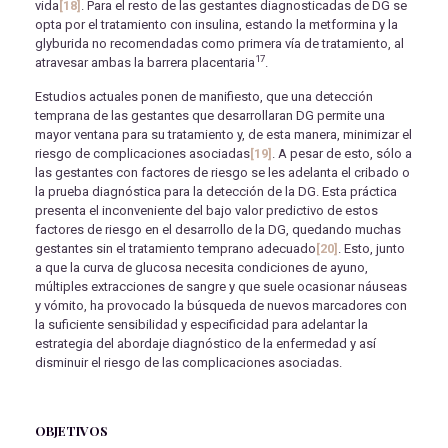
vida
[18]
. Para el resto de las gestantes diagnosticadas de DG se
opta por el tratamiento con insulina, estando la metformina y la
glyburida no recomendadas como primera vía de tratamiento, al
17
atravesar ambas la barrera placentaria
.
Estudios actuales ponen de manifiesto, que una detección
temprana de las gestantes que desarrollaran DG permite una
mayor ventana para su tratamiento y, de esta manera, minimizar el
riesgo de complicaciones asociadas
[19]
. A pesar de esto, sólo a
las gestantes con factores de riesgo se les adelanta el cribado o
la prueba diagnóstica para la detección de la DG. Esta práctica
presenta el inconveniente del bajo valor predictivo de estos
factores de riesgo en el desarrollo de la DG, quedando muchas
gestantes sin el tratamiento temprano adecuado
[20]
. Esto, junto
a que la curva de glucosa necesita condiciones de ayuno,
múltiples extracciones de sangre y que suele ocasionar náuseas
y vómito, ha provocado la búsqueda de nuevos marcadores con
la suficiente sensibilidad y especificidad para adelantar la
estrategia del abordaje diagnóstico de la enfermedad y así
disminuir el riesgo de las complicaciones asociadas.
OBJETIVOS