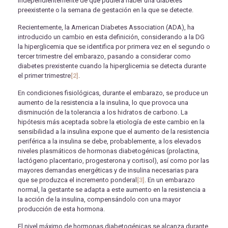
Independientemente de que pudiera haber una diabetes
preexistente o la semana de gestación en la que se detecte.
Recientemente, la American Diabetes Association (ADA), ha
introducido un cambio en esta definición, considerando a la DG
la hiperglicemia que se identifica por primera vez en el segundo o
tercer trimestre del embarazo, pasando a considerar como
diabetes prexistente cuando la hiperglicemia se detecta durante
el primer trimestre
[2]
.
En condiciones fisiológicas, durante el embarazo, se produce un
aumento de la resistencia a la insulina, lo que provoca una
disminución de la tolerancia a los hidratos de carbono. La
hipótesis más aceptada sobre la etiología de este cambio en la
sensibilidad a la insulina expone que el aumento de la resistencia
periférica a la insulina se debe, probablemente, a los elevados
niveles plasmáticos de hormonas diabetogénicas (prolactina,
lactógeno placentario, progesterona y cortisol), así como por las
mayores demandas energéticas y de insulina necesarias para
que se produzca el incremento ponderal
[3]
. En un embarazo
normal, la gestante se adapta a este aumento en la resistencia a
la acción de la insulina, compensándolo con una mayor
producción de esta hormona.
El nivel máximo de hormonas diabetogénicas se alcanza durante