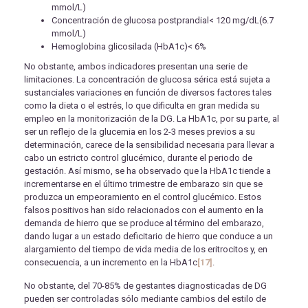
mmol/L)
Concentración de glucosa postprandial< 120 mg/dL(6.7
mmol/L)
Hemoglobina glicosilada (HbA1c)< 6%
No obstante, ambos indicadores presentan una serie de
limitaciones. La concentración de glucosa sérica está sujeta a
sustanciales variaciones en función de diversos factores tales
como la dieta o el estrés, lo que dificulta en gran medida su
empleo en la monitorización de la DG. La HbA1c, por su parte, al
ser un reflejo de la glucemia en los 2-3 meses previos a su
determinación, carece de la sensibilidad necesaria para llevar a
cabo un estricto control glucémico, durante el periodo de
gestación. Así mismo, se ha observado que la HbA1c tiende a
incrementarse en el último trimestre de embarazo sin que se
produzca un empeoramiento en el control glucémico. Estos
falsos positivos han sido relacionados con el aumento en la
demanda de hierro que se produce al término del embarazo,
dando lugar a un estado deficitario de hierro que conduce a un
alargamiento del tiempo de vida media de los eritrocitos y, en
consecuencia, a un incremento en la HbA1c
[17]
.
No obstante, del 70-85% de gestantes diagnosticadas de DG
pueden ser controladas sólo mediante cambios del estilo de