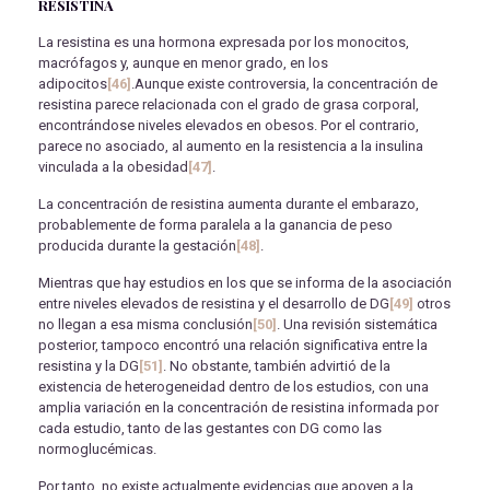
RESISTINA
La resistina es una hormona expresada por los monocitos,
macrófagos y, aunque en menor grado, en los
adipocitos
[46]
.Aunque existe controversia, la concentración de
resistina parece relacionada con el grado de grasa corporal,
encontrándose niveles elevados en obesos. Por el contrario,
parece no asociado, al aumento en la resistencia a la insulina
vinculada a la obesidad
[47]
.
La concentración de resistina aumenta durante el embarazo,
probablemente de forma paralela a la ganancia de peso
producida durante la gestación
[48]
.
Mientras que hay estudios en los que se informa de la asociación
entre niveles elevados de resistina y el desarrollo de DG
[49]
otros
no llegan a esa misma conclusión
[50]
. Una revisión sistemática
posterior, tampoco encontró una relación significativa entre la
resistina y la DG
[51]
. No obstante, también advirtió de la
existencia de heterogeneidad dentro de los estudios, con una
amplia variación en la concentración de resistina informada por
cada estudio, tanto de las gestantes con DG como las
normoglucémicas.
Por tanto, no existe actualmente evidencias que apoyen a la