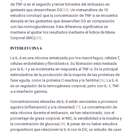
de TNF-α en el segundo y tercer trimestre del embarazo en
gestante que desarrollaran DG
[24]
. Un metaanálisis de 10
estudios concluyó que la concentración de TNF-α se encuentra
elevada en las gestantes que desarrollan DG en comparación
con las normoglucémicas. Esta diferencia significativa se
mantiene al ajustar los resultados mediante el Índice de Masa
Corporal (IMC)
[25]
.
INTERLEUCINA 6
La IL-6 es una citocina sintetizada por los macrófagos, células T,
células endoteliales y fibroblastos. Su liberación está mediada
por la IL-1 y se incrementa en respuesta al TNF-α. Es la principal
estimuladora de la producción de la mayoría de las proteínas de
fase aguda, como la proteína C-reactiva y la ferritina
[26]
. La IL-6
es un regulador de la termogénesis corporal, junto con IL-1, TNF-
α e interferón gamma.
Concentraciones elevadas de IL-6 están asociadas a procesos
agudos (inflamación) y a la obesidad
[27]
. La concentración de
esta citocina durante el embarazo, se han relacionado, con el
porcentaje de grasa corporal, el IMC, la sensibilidad a la insulina y
la concentración de glucosa
[28]
. A pesar de no haber estudios
prospectivos que relacionen la IL-6 con la DG, un estudio de caso