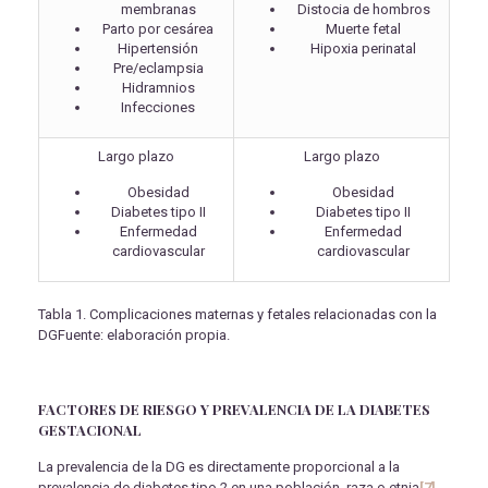
membranas
Distocia de hombros
Parto por cesárea
Muerte fetal
Hipertensión
Hipoxia perinatal
Pre/eclampsia
Hidramnios
Infecciones
Largo plazo
Largo plazo
Obesidad
Obesidad
Diabetes tipo II
Diabetes tipo II
Enfermedad
Enfermedad
cardiovascular
cardiovascular
Tabla 1. Complicaciones maternas y fetales relacionadas con la
DGFuente: elaboración propia.
FACTORES DE RIESGO Y PREVALENCIA DE LA DIABETES
GESTACIONAL
La prevalencia de la DG es directamente proporcional a la
prevalencia de diabetes tipo 2 en una población, raza o etnia
[7]
.