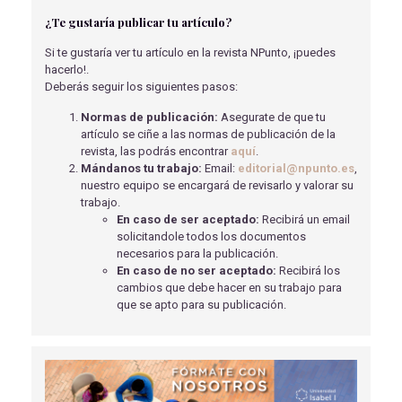
PACIENTES NEUROLÓGICOS. UNA REVISIÓN
¿Te gustaría publicar tu artículo?
BIBLIOGRÁFICA
Blanco Lopez, M
- 29/05/2025
Si te gustaría ver tu artículo en la revista NPunto, ¡puedes
hacerlo!.
ENFERMEDAD DE CROHN Y DOLOR DE ESPALDA
Deberás seguir los siguientes pasos:
Tinoco González, F
- 01/09/2018
Normas de publicación:
Asegurate de que tu
VALORACIÓN DEL ESTADO NUTRICIONAL EN
artículo se ciñe a las normas de publicación de la
PACIENTES ANCIANOS INGRESADOS EN EL SERVICIO DE
revista, las podrás encontrar
aquí
.
TRAUMATOLOGÍA
Mándanos tu trabajo:
Email:
editorial@npunto.es
,
SOLÍS GARCÍA, A
- 15/05/2018
nuestro equipo se encargará de revisarlo y valorar su
trabajo.
MANEJO URGENTE DE LAS TAQUICARDIAS
En caso de ser aceptado:
Recibirá un email
SUPRAVENTRICULARES CON QRS ESTRECHO Y RITMO
solicitandole todos los documentos
REGULAR
necesarios para la publicación.
Sabin Morales, M
- 28/04/2023
En caso de no ser aceptado:
Recibirá los
cambios que debe hacer en su trabajo para
ESTUDIO DE UN CASO DE OCLUSIÓN POR BRIDAS EN
que se apto para su publicación.
URGENCIAS.
Rodríguez Arjona R.
- 02/04/2018
DIABETES MELLITUS TIPO 1 EN EDAD ESCOLAR
Lorenzo Villena, J.A
- 09/06/2020