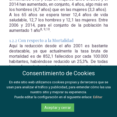
2014 han aumentado, en conjunto, 4 años, algo más en
los hombres (4,7 años) que en las mujeres (3,3 años).
A los 65 años se espera tener 12,4 años de vida
saludable, 12,7 los hombres y 12,1 las mujeres. Entre
2006 y 2014, para el conjunto de la población ha
8, 9,10
aumentado 1 año
.
1.2.2 Con respecto a la Mortalidad
Aquí la reducción desde el año 2001 es bastante
destacable, ya que actualmente la tasa bruta de
mortalidad es de 852,1 fallecidos por cada 100.000
habitantes, habiéndose reducido un 25,3%. De todas
las enfermedades, las del sistema circulatorio (que
supone un 29,7% del total de las defunciones) y los
Consentimiento de Cookies
tumores (26,8%) son las primeras causas de muerte.
De las enfermedades cardiovasculares siguen siendo
En este sitio web utilizamos cookies propias y de terceros que se
la enfermedad isquémica del corazón, la principal
usan para analizar el tráfico y publicidad, para entender cómo las usa
nuestro sitio y mejorar su experiencia.
causa de muerte, y también destaca en el total de
Puede editar la configuración en el siguiente enlace:
Editar
defunciones en España las enfermedades
cerebrovasculares. En el caso de los tumores, el
Aceptar y cerrar
cáncer de pulmón es la neoplasia que más muertes
causa en hombres (26% de las defunciones), pese a