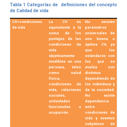
Tabla
1
Categorías de definiciones del concepto
de Calidad de vida
CV=condiciones
La CV es
No existen
de vida
equivalente a la
parámetros
suma de los
universales de
puntajes de las
una buena u
condiciones de
óptima CV, ya
vida
que los
objetivamente
estándares con
medibles en una
los que se
persona, tales
evalúa son
como salud
distintos
física,
dependiendo de
condiciones de
los individuos y
vida, relaciones
de la sociedad.
sociales,
No existe
actividades
dependencia
funcionales u
entre
ocupación.
condiciones de
vida y eventos
subjetivos de