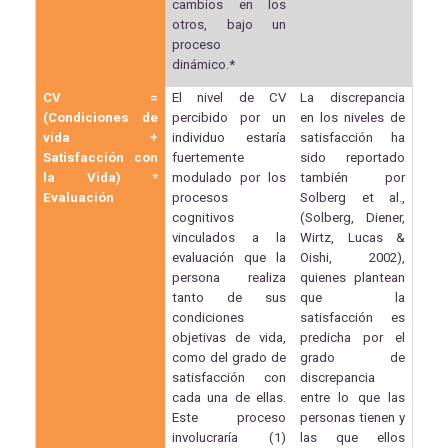
cambios en los
otros, bajo un
proceso
dinámico.*
CV =
El nivel de CV
La discrepancia
(Condiciones de
percibido por un
en los niveles de
vida +
individuo estaría
satisfacción ha
Satisfacción con
fuertemente
sido reportado
la Vida) *
modulado por los
también por
Evaluación
procesos
Solberg et al.,
cognitivos
(Solberg, Diener,
vinculados a la
Wirtz, Lucas &
evaluación que la
Oishi, 2002),
persona realiza
quienes plantean
tanto de sus
que la
condiciones
satisfacción es
objetivas de vida,
predicha por el
como del grado de
grado de
satisfacción con
discrepancia
cada una de ellas.
entre lo que las
Este proceso
personas tienen y
involucraría (1)
las que ellos