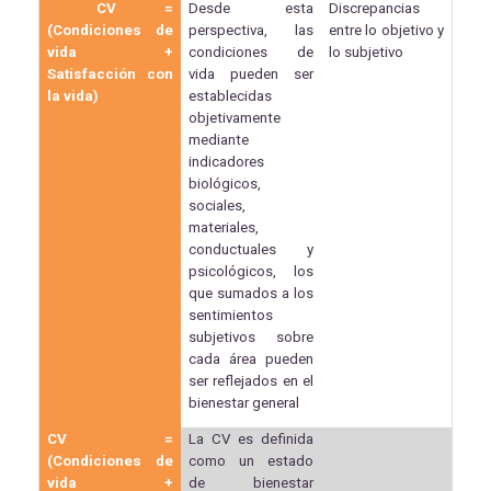
CV =
Desde esta
Discrepancias
(Condiciones de
perspectiva, las
entre lo objetivo y
vida +
condiciones de
lo subjetivo
Satisfacción con
vida pueden ser
la vida)
establecidas
objetivamente
mediante
indicadores
biológicos,
sociales,
materiales,
conductuales y
psicológicos, los
que sumados a los
sentimientos
subjetivos sobre
cada área pueden
ser reflejados en el
bienestar general
CV =
La CV es definida
(Condiciones de
como un estado
vida +
de bienestar