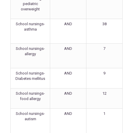
pediatric
overweight
School nursings-
AND
38
asthma
School nursings-
AND
7
allergy
School nursings-
AND
9
Diabetes mellitus
School nursings-
AND
12
food allergy
School nursings-
AND
1
autism