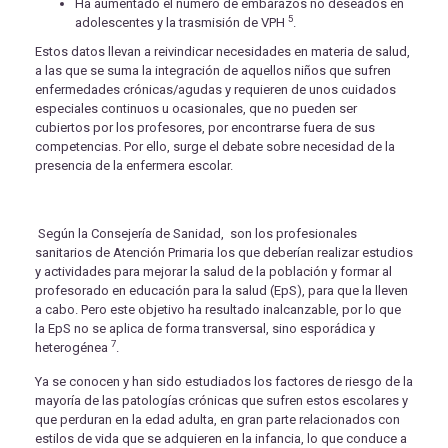
Ha aumentado el número de embarazos no deseados en
5
adolescentes y la trasmisión de VPH
.
Estos datos llevan a reivindicar necesidades en materia de salud,
a las que se suma la integración de aquellos niños que sufren
enfermedades crónicas/agudas y requieren de unos cuidados
especiales continuos u ocasionales, que no pueden ser
cubiertos por los profesores, por encontrarse fuera de sus
competencias. Por ello, surge el debate sobre necesidad de la
presencia de la enfermera escolar.
Según la Consejería de Sanidad, son los profesionales
sanitarios de Atención Primaria los que deberían realizar estudios
y actividades para mejorar la salud de la población y formar al
profesorado en educación para la salud (EpS), para que la lleven
a cabo. Pero este objetivo ha resultado inalcanzable, por lo que
la EpS no se aplica de forma transversal, sino esporádica y
7
heterogénea
.
Ya se conocen y han sido estudiados los factores de riesgo de la
mayoría de las patologías crónicas que sufren estos escolares y
que perduran en la edad adulta, en gran parte relacionados con
estilos de vida que se adquieren en la infancia, lo que conduce a