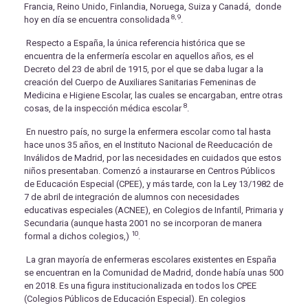
Francia, Reino Unido, Finlandia, Noruega, Suiza y Canadá, donde
8, 9
hoy en día se encuentra consolidada
.
Respecto a España, la única referencia histórica que se
encuentra de la enfermería escolar en aquellos años, es el
Decreto del 23 de abril de 1915, por el que se daba lugar a la
creación del Cuerpo de Auxiliares Sanitarias Femeninas de
Medicina e Higiene Escolar, las cuales se encargaban, entre otras
8
cosas, de la inspección médica escolar
.
En nuestro país, no surge la enfermera escolar como tal hasta
hace unos 35 años, en el Instituto Nacional de Reeducación de
Inválidos de Madrid, por las necesidades en cuidados que estos
niños presentaban. Comenzó a instaurarse en Centros Públicos
de Educación Especial (CPEE), y más tarde, con la Ley 13/1982 de
7 de abril de integración de alumnos con necesidades
educativas especiales (ACNEE), en Colegios de Infantil, Primaria y
Secundaria (aunque hasta 2001 no se incorporan de manera
10
formal a dichos colegios,)
.
La gran mayoría de enfermeras escolares existentes en España
se encuentran en la Comunidad de Madrid, donde había unas 500
en 2018. Es una figura institucionalizada en todos los CPEE
(Colegios Públicos de Educación Especial). En colegios