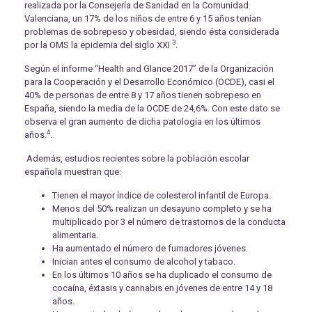
realizada por la Consejería de Sanidad en la Comunidad
Valenciana, un 17% de los niños de entre 6 y 15 años tenían
problemas de sobrepeso y obesidad, siendo ésta considerada
3
por la OMS la epidemia del siglo XXI
.
Según el informe “Health and Glance 2017” de la Organización
para la Cooperación y el Desarrollo Económico (OCDE), casi el
40% de personas de entre 8 y 17 años tienen sobrepeso en
España, siendo la media de la OCDE de 24,6%. Con este dato se
observa el gran aumento de dicha patología en los últimos
4
años.
.
Además, estudios recientes sobre la población escolar
española muestran que:
Tienen el mayor índice de colesterol infantil de Europa.
Menos del 50% realizan un desayuno completo y se ha
multiplicado por 3 el número de trastornos de la conducta
alimentaria.
Ha aumentado el número de fumadores jóvenes.
Inician antes el consumo de alcohol y tabaco.
En los últimos 10 años se ha duplicado el consumo de
cocaína, éxtasis y cannabis en jóvenes de entre 14 y 18
años.