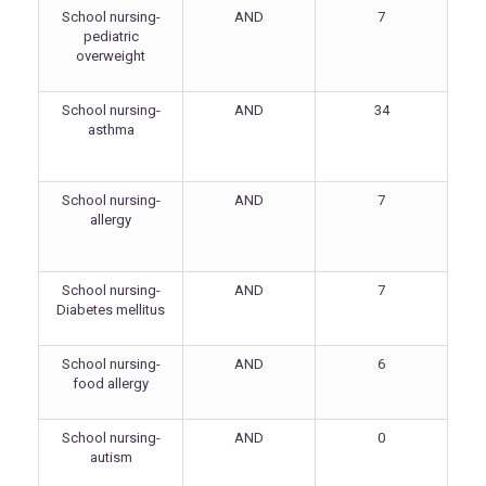
School nursing-
AND
7
pediatric
overweight
School nursing-
AND
34
asthma
School nursing-
AND
7
allergy
School nursing-
AND
7
Diabetes mellitus
School nursing-
AND
6
food allergy
School nursing-
AND
0
autism