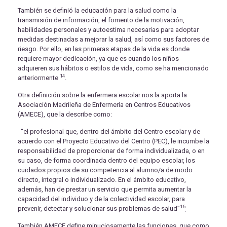
También se definió la educación para la salud como la
transmisión de información, el fomento de la motivación,
habilidades personales y autoestima necesarias para adoptar
medidas destinadas a mejorar la salud, así como sus factores de
riesgo. Por ello, en las primeras etapas de la vida es donde
requiere mayor dedicación, ya que es cuando los niños
adquieren sus hábitos o estilos de vida, como se ha mencionado
14
anteriormente
.
Otra definición sobre la enfermera escolar nos la aporta la
Asociación Madrileña de Enfermería en Centros Educativos
(AMECE), que la describe como:
“el profesional que, dentro del ámbito del Centro escolar y de
acuerdo con el Proyecto Educativo del Centro (PEC), le incumbe la
responsabilidad de proporcionar de forma individualizada, o en
su caso, de forma coordinada dentro del equipo escolar, los
cuidados propios de su competencia al alumno/a de modo
directo, integral o individualizado. En el ámbito educativo,
además, han de prestar un servicio que permita aumentar la
capacidad del individuo y de la colectividad escolar, para
16
prevenir, detectar y solucionar sus problemas de salud”
.
También AMECE define minuciosamente las funciones, que como