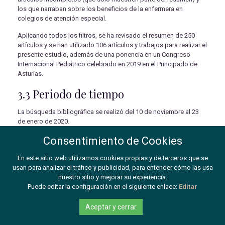
los que narraban sobre los beneficios de la enfermera en
colegios de atención especial.
Aplicando todos los filtros, se ha revisado el resumen de 250
artículos y se han utilizado 106 artículos y trabajos para realizar el
presente estudio, además de una ponencia en un Congreso
Internacional Pediátrico celebrado en 2019 en el Principado de
Asturias.
3.3 Periodo de tiempo
La búsqueda bibliográfica se realizó del 10 de noviembre al 23
de enero de 2020.
3.4 Limitaciones
Consentimiento de Cookies
En este sitio web utilizamos cookies propias y de terceros que se
La principal limitación del estudio, ha sido sin duda, la falta de
usan para analizar el tráfico y publicidad, para entender cómo las usa
estudios realizados en España con relación a la efectividad y
nuestro sitio y mejorar su experiencia.
eficiencia de las funciones de la enfermera escolar, por ser
Puede editar la configuración en el siguiente enlace:
Editar
mínima su presencia en las aulas españolas.
Otras limitaciones han sido los escasos artículos gratuitos
Aceptar y cerrar
relacionados con esta temática y también la escasez de artículos
inferiores a cinco años con rigor científico.