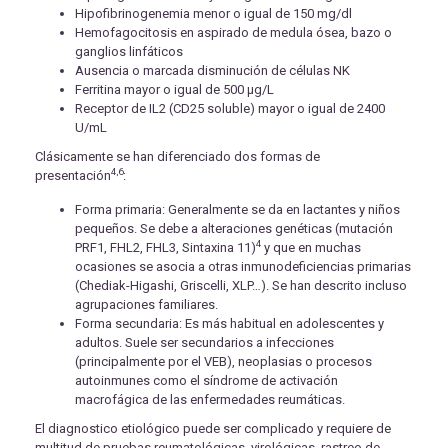
Hipofibrinogenemia menor o igual de 150 mg/dl
Hemofagocitosis en aspirado de medula ósea, bazo o
ganglios linfáticos
Ausencia o marcada disminución de células NK
Ferritina mayor o igual de 500 μg/L
Receptor de IL2 (CD25 soluble) mayor o igual de 2400
U/mL
Clásicamente se han diferenciado dos formas de
4,6
presentación
:
Forma primaria: Generalmente se da en lactantes y niños
pequeños. Se debe a alteraciones genéticas (mutación
4
PRF1, FHL2, FHL3, Sintaxina 11)
y que en muchas
ocasiones se asocia a otras inmunodeficiencias primarias
(Chediak-Higashi, Griscelli, XLP…). Se han descrito incluso
agrupaciones familiares.
Forma secundaria: Es más habitual en adolescentes y
adultos. Suele ser secundarios a infecciones
(principalmente por el VEB), neoplasias o procesos
autoinmunes como el síndrome de activación
macrofágica de las enfermedades reumáticas.
El diagnostico etiológico puede ser complicado y requiere de
multitud de pruebas reumatológicas, virológicas, rastreo de