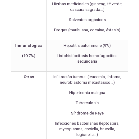
Hierbas medicinales (ginseng, té verde,
cascara sagrada…)
Solventes orgánicos
Drogas (marihuana, cocaína, éxtasis)
Inmunológica
Hepatitis autoinmune (9%)
(10.7%)
Linfohistiocitosis hemofagocítica
secundaria
Otras
Infiltración tumoral (leucemia, linfoma,
neuroblastoma metastásico…)
Hipertermia maligna
Tuberculosis
Síndrome de Reye
Infecciones bacterianas (leptospira,
mycoplasma, coxiella, brucella,
legionella…)