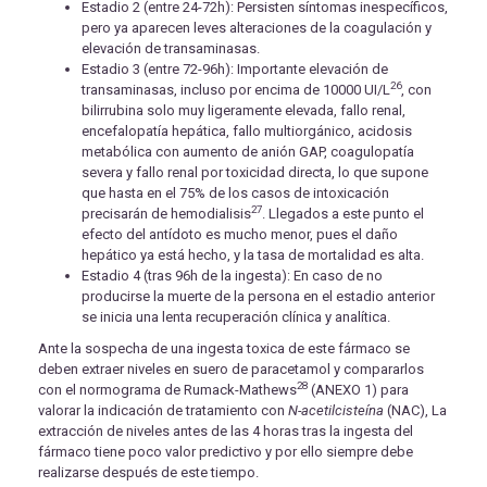
Estadio 2 (entre 24-72h): Persisten síntomas inespecíficos,
pero ya aparecen leves alteraciones de la coagulación y
elevación de transaminasas.
Estadio 3 (entre 72-96h): Importante elevación de
26
transaminasas, incluso por encima de 10000 UI/L
, con
bilirrubina solo muy ligeramente elevada, fallo renal,
encefalopatía hepática, fallo multiorgánico, acidosis
metabólica con aumento de anión GAP, coagulopatía
severa y fallo renal por toxicidad directa, lo que supone
que hasta en el 75% de los casos de intoxicación
27
precisarán de hemodialisis
. Llegados a este punto el
efecto del antídoto es mucho menor, pues el daño
hepático ya está hecho, y la tasa de mortalidad es alta.
Estadio 4 (tras 96h de la ingesta): En caso de no
producirse la muerte de la persona en el estadio anterior
se inicia una lenta recuperación clínica y analítica.
Ante la sospecha de una ingesta toxica de este fármaco se
deben extraer niveles en suero de paracetamol y compararlos
28
con el normograma de Rumack-Mathews
(ANEXO 1) para
valorar la indicación de tratamiento con
N-acetilcisteína
(NAC), La
extracción de niveles antes de las 4 horas tras la ingesta del
fármaco tiene poco valor predictivo y por ello siempre debe
realizarse después de este tiempo.