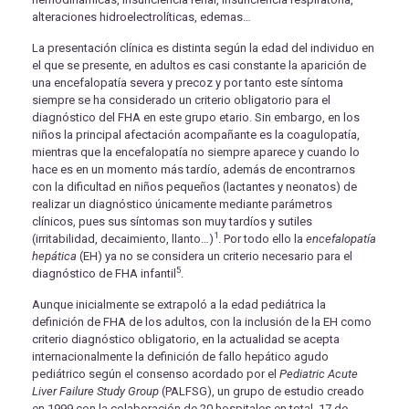
alteraciones hidroelectrolíticas, edemas…
La presentación clínica es distinta según la edad del individuo en
el que se presente, en adultos es casi constante la aparición de
una encefalopatía severa y precoz y por tanto este síntoma
siempre se ha considerado un criterio obligatorio para el
diagnóstico del FHA en este grupo etario. Sin embargo, en los
niños la principal afectación acompañante es la coagulopatía,
mientras que la encefalopatía no siempre aparece y cuando lo
hace es en un momento más tardío, además de encontrarnos
con la dificultad en niños pequeños (lactantes y neonatos) de
realizar un diagnóstico únicamente mediante parámetros
clínicos, pues sus síntomas son muy tardíos y sutiles
1
(irritabilidad, decaimiento, llanto…)
. Por todo ello la
encefalopatía
hepática
(EH) ya no se considera un criterio necesario para el
5
diagnóstico de FHA infantil
.
Aunque inicialmente se extrapoló a la edad pediátrica la
definición de FHA de los adultos, con la inclusión de la EH como
criterio diagnóstico obligatorio, en la actualidad se acepta
internacionalmente la definición de fallo hepático agudo
pediátrico según el consenso acordado por el
Pediatric Acute
Liver Failure Study Group
(PALFSG), un grupo de estudio creado
en 1999 con la colaboración de 20 hospitales en total, 17 de