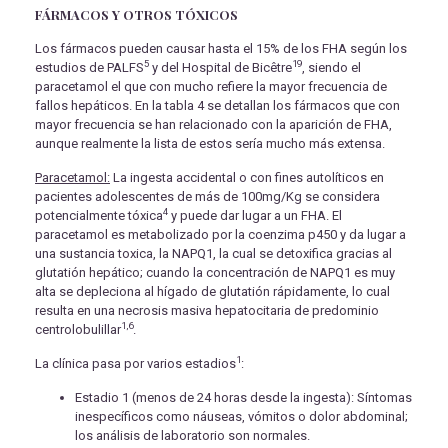
FÁRMACOS Y OTROS TÓXICOS
Los fármacos pueden causar hasta el 15% de los FHA según los
5
19
estudios de PALFS
y del Hospital de Bicêtre
, siendo el
paracetamol el que con mucho refiere la mayor frecuencia de
fallos hepáticos. En la tabla 4 se detallan los fármacos que con
mayor frecuencia se han relacionado con la aparición de FHA,
aunque realmente la lista de estos sería mucho más extensa.
Paracetamol:
La ingesta accidental o con fines autolíticos en
pacientes adolescentes de más de 100mg/Kg se considera
4
potencialmente tóxica
y puede dar lugar a un FHA. El
paracetamol es metabolizado por la coenzima p450 y da lugar a
una sustancia toxica, la NAPQ1, la cual se detoxifica gracias al
glutatión hepático; cuando la concentración de NAPQ1 es muy
alta se depleciona al hígado de glutatión rápidamente, lo cual
resulta en una necrosis masiva hepatocitaria de predominio
1,6
centrolobulillar
.
1
La clínica pasa por varios estadios
:
Estadio 1 (menos de 24 horas desde la ingesta): Síntomas
inespecíficos como náuseas, vómitos o dolor abdominal;
los análisis de laboratorio son normales.