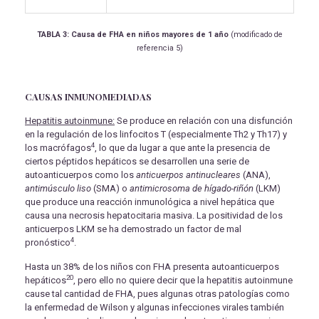
TABLA 3: Causa de FHA en niños mayores de 1 año
(modificado de
referencia 5)
CAUSAS INMUNOMEDIADAS
Hepatitis autoinmune:
Se produce en relación con una disfunción
en la regulación de los linfocitos T (especialmente Th2 y Th17) y
4
los macrófagos
, lo que da lugar a que ante la presencia de
ciertos péptidos hepáticos se desarrollen una serie de
autoanticuerpos como los
anticuerpos antinucleares
(ANA),
antimúsculo liso
(SMA) o
antimicrosoma de hígado-riñón
(LKM)
que produce una reacción inmunológica a nivel hepática que
causa una necrosis hepatocitaria masiva. La positividad de los
anticuerpos LKM se ha demostrado un factor de mal
4
pronóstico
.
Hasta un 38% de los niños con FHA presenta autoanticuerpos
20
hepáticos
, pero ello no quiere decir que la hepatitis autoinmune
cause tal cantidad de FHA, pues algunas otras patologías como
la enfermedad de Wilson y algunas infecciones virales también