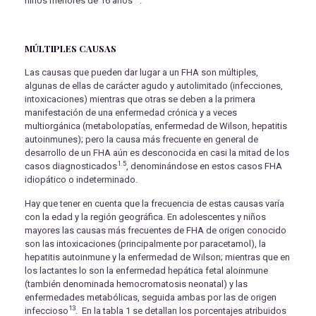
niños menores de 16 años
.
MÚLTIPLES CAUSAS
Las causas que pueden dar lugar a un FHA son múltiples,
algunas de ellas de carácter agudo y autolimitado (infecciones,
intoxicaciones) mientras que otras se deben a la primera
manifestación de una enfermedad crónica y a veces
multiorgánica (metabolopatías, enfermedad de Wilson, hepatitis
autoinmunes); pero la causa más frecuente en general de
desarrollo de un FHA aún es desconocida en casi la mitad de los
1.5
casos diagnosticados
, denominándose en estos casos FHA
idiopático o indeterminado.
Hay que tener en cuenta que la frecuencia de estas causas varía
con la edad y la región geográfica. En adolescentes y niños
mayores las causas más frecuentes de FHA de origen conocido
son las intoxicaciones (principalmente por paracetamol), la
hepatitis autoinmune y la enfermedad de Wilson; mientras que en
los lactantes lo son la enfermedad hepática fetal aloinmune
(también denominada hemocromatosis neonatal) y las
enfermedades metabólicas, seguida ambas por las de origen
13
infeccioso
. En la tabla 1 se detallan los porcentajes atribuidos