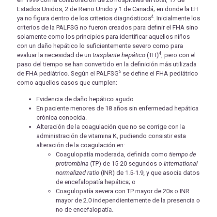
Estados Unidos, 2 de Reino Unido y 1 de Canadá; en donde la EH
4
ya no figura dentro de los criterios diagnósticos
. Inicialmente los
criterios de la PALFSG no fueron creados para definir el FHA sino
solamente como los principios para identificar aquellos niños
con un daño hepático lo suficientemente severo como para
4
evaluar la necesidad de un
trasplante hepático
(TH)
, pero con el
paso del tiempo se han convertido en la definición más utilizada
5
de FHA pediátrico. Según el PALFSG
se define el FHA pediátrico
como aquellos casos que cumplen:
Evidencia de daño hepático agudo.
En paciente menores de 18 años sin enfermedad hepática
crónica conocida.
Alteración de la coagulación que no se corrige con la
administración de vitamina K, pudiendo consistir esta
alteración de la coagulación en:
Coagulopatía moderada, definida como
tiempo de
protrombina
(TP) de 15-20 segundos o
International
normalized ratio
(INR) de 1.5-1.9, y que asocia datos
de encefalopatía hepática; o
Coagulopatía severa con TP mayor de 20s o INR
mayor de 2.0 independientemente de la presencia o
no de encefalopatía.