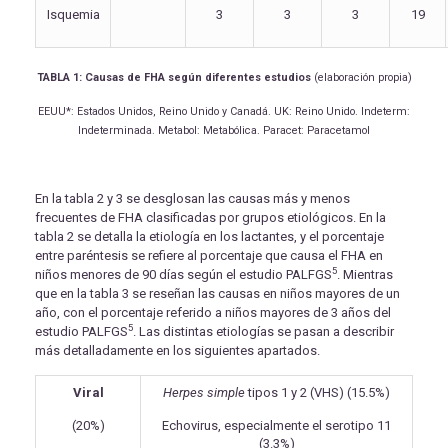
Isquemia
3
3
3
19
TABLA 1: Causas de FHA según diferentes estudios
(elaboración propia)
EEUU*: Estados Unidos, Reino Unido y Canadá. UK: Reino Unido. Indeterm:
Indeterminada. Metabol: Metabólica. Paracet: Paracetamol
En la tabla 2 y 3 se desglosan las causas más y menos
frecuentes de FHA clasificadas por grupos etiológicos. En la
tabla 2 se detalla la etiología en los lactantes, y el porcentaje
entre paréntesis se refiere al porcentaje que causa el FHA en
5
niños menores de 90 días según el estudio PALFGS
. Mientras
que en la tabla 3 se reseñan las causas en niños mayores de un
año, con el porcentaje referido a niños mayores de 3 años del
5
estudio PALFGS
. Las distintas etiologías se pasan a describir
más detalladamente en los siguientes apartados.
Viral
Herpes simple
tipos 1 y 2 (VHS) (15.5%)
(20%)
Echovirus, especialmente el serotipo 11
(3.3%)