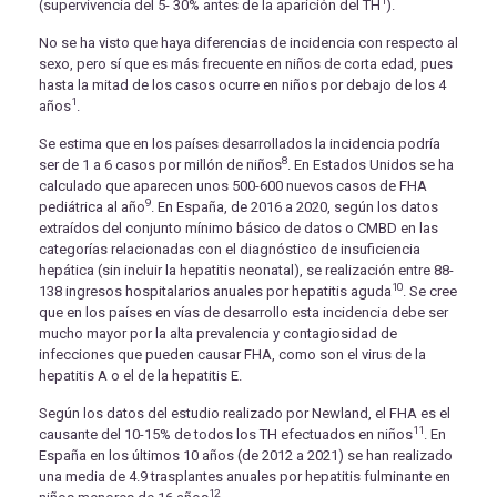
1
(supervivencia del 5- 30% antes de la aparición del TH
).
No se ha visto que haya diferencias de incidencia con respecto al
sexo, pero sí que es más frecuente en niños de corta edad, pues
hasta la mitad de los casos ocurre en niños por debajo de los 4
1
años
.
Se estima que en los países desarrollados la incidencia podría
8
ser de 1 a 6 casos por millón de niños
. En Estados Unidos se ha
calculado que aparecen unos 500-600 nuevos casos de FHA
9
pediátrica al año
. En España, de 2016 a 2020, según los datos
extraídos del conjunto mínimo básico de datos o CMBD en las
categorías relacionadas con el diagnóstico de insuficiencia
hepática (sin incluir la hepatitis neonatal), se realización entre 88-
10
138 ingresos hospitalarios anuales por hepatitis aguda
. Se cree
que en los países en vías de desarrollo esta incidencia debe ser
mucho mayor por la alta prevalencia y contagiosidad de
infecciones que pueden causar FHA, como son el virus de la
hepatitis A o el de la hepatitis E.
Según los datos del estudio realizado por Newland, el FHA es el
11
causante del 10-15% de todos los TH efectuados en niños
. En
España en los últimos 10 años (de 2012 a 2021) se han realizado
una media de 4.9 trasplantes anuales por hepatitis fulminante en
12