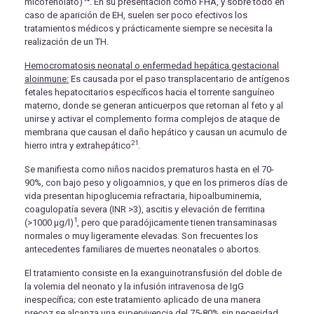
micofenolato)
. En su presentación como FHA, y sobre todo en
caso de aparición de EH, suelen ser poco efectivos los
tratamientos médicos y prácticamente siempre se necesita la
realización de un TH.
Hemocromatosis neonatal o enfermedad hepática gestacional
aloinmune:
Es causada por el paso transplacentario de antígenos
fetales hepatocitarios específicos hacia el torrente sanguíneo
materno, donde se generan anticuerpos que retornan al feto y al
unirse y activar el complemento forma complejos de ataque de
membrana que causan el daño hepático y causan un acumulo de
21
hierro intra y extrahepático
.
Se manifiesta como niños nacidos prematuros hasta en el 70-
90%, con bajo peso y oligoamnios, y que en los primeros días de
vida presentan hipoglucemia refractaria, hipoalbuminemia,
coagulopatía severa (INR >3), ascitis y elevación de ferritina
1
(>1000 μg/l)
, pero que paradójicamente tienen transaminasas
normales o muy ligeramente elevadas. Son frecuentes los
antecedentes familiares de muertes neonatales o abortos.
El tratamiento consiste en la exanguinotransfusión del doble de
la volemia del neonato y la infusión intravenosa de IgG
inespecífica; con este tratamiento aplicado de una manera
precoz se alcanza una supervivencia del 75-80% sin necesidad