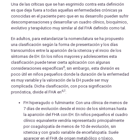
Una de las críticas que se han esgrimido contra esta definición
es que deja fuera a todas aquellas enfermedades crónicas ya
conocidas en el paciente pero que en su desarrollo pueden sufrir
descompensaciones y desarrollar un cuadro clínico, bioquímico,
evolutivo y terapéutico muy similar al del FHA definido como tal.
En adultos, para estandarizar la nomenclatura se ha propuesto
una clasificación según la forma de presentación y los días
transcurridos entre la aparición de la ictericia y el inicio de los
síntomas de EH. En los niños mayores y adolescentes esta
clasificación puede tener cierta aplicación con algunas
6
consideraciones específicas
, sin embargo, esta división es
poco útil en niños pequeños donde la duración de la enfermedad
es muy variable y la valoración de la EH puede ser muy
complicada. Dicha clasificación, con poca significación
6,7
pronóstica, divide el FHA en
:
FH hiperagudo o fulminante: Con una clínica de menos de
7 días de evolución desde el inicio de los síntomas hasta
la aparición del FHA con EH. En niños pequeños el cuadro
clínico equivalente vendría representado principalmente
por coagulopatía de menos de 10 de evolución, sin
ictericia y con grado variable de encefalopatía. Suele
aparecer en el FHA de origen metabólico o tóxico,