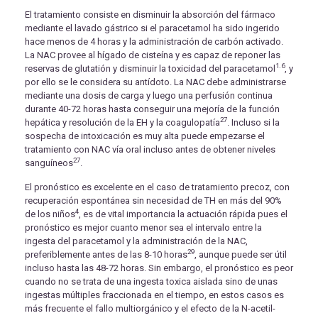
El tratamiento consiste en disminuir la absorción del fármaco
mediante el lavado gástrico si el paracetamol ha sido ingerido
hace menos de 4 horas y la administración de carbón activado.
La NAC provee al hígado de cisteína y es capaz de reponer las
1.6
reservas de glutatión y disminuir la toxicidad del paracetamol
, y
por ello se le considera su antídoto. La NAC debe administrarse
mediante una dosis de carga y luego una perfusión continua
durante 40-72 horas hasta conseguir una mejoría de la función
27
hepática y resolución de la EH y la coagulopatía
. Incluso si la
sospecha de intoxicación es muy alta puede empezarse el
tratamiento con NAC vía oral incluso antes de obtener niveles
27
sanguíneos
.
El pronóstico es excelente en el caso de tratamiento precoz, con
recuperación espontánea sin necesidad de TH en más del 90%
4
de los niños
, es de vital importancia la actuación rápida pues el
pronóstico es mejor cuanto menor sea el intervalo entre la
ingesta del paracetamol y la administración de la NAC,
29
preferiblemente antes de las 8-10 horas
, aunque puede ser útil
incluso hasta las 48-72 horas. Sin embargo, el pronóstico es peor
cuando no se trata de una ingesta toxica aislada sino de unas
ingestas múltiples fraccionada en el tiempo, en estos casos es
más frecuente el fallo multiorgánico y el efecto de la N-acetil-