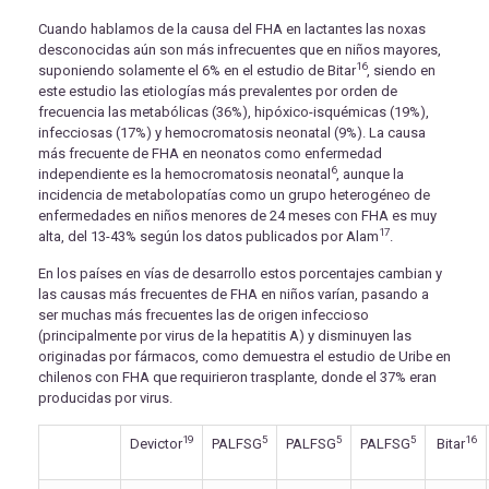
Cuando hablamos de la causa del FHA en lactantes las noxas
desconocidas aún son más infrecuentes que en niños mayores,
16
suponiendo solamente el 6% en el estudio de Bitar
, siendo en
este estudio las etiologías más prevalentes por orden de
frecuencia las metabólicas (36%), hipóxico-isquémicas (19%),
infecciosas (17%) y hemocromatosis neonatal (9%). La causa
más frecuente de FHA en neonatos como enfermedad
6
independiente es la hemocromatosis neonatal
, aunque la
incidencia de metabolopatías como un grupo heterogéneo de
enfermedades en niños menores de 24 meses con FHA es muy
17
alta, del 13-43% según los datos publicados por Alam
.
En los países en vías de desarrollo estos porcentajes cambian y
las causas más frecuentes de FHA en niños varían, pasando a
ser muchas más frecuentes las de origen infeccioso
(principalmente por virus de la hepatitis A) y disminuyen las
originadas por fármacos, como demuestra el estudio de Uribe en
chilenos con FHA que requirieron trasplante, donde el 37% eran
producidas por virus.
19
5
5
5
16
Devictor
PALFSG
PALFSG
PALFSG
Bitar