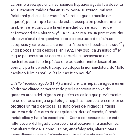
La primera vez que una insuficiencia hepática aguda fue descrita
en la literatura médica fue en 1842 por el austriaco Carl von
Rokitansky, el cual la denominó “atrofia aguda amarilla del
hígado”, por la importancia de esta descripción posteriormente
también se le conoció a la enfermedad con el epónimo de
1
enfermedad de Rokitansky
. En 1964 se realiza un primer estudio
observacional retrospectivo sobre el resultado de distintas
2
autopsias y se le pasa a denominar “necrosis hepática masiva”
y
3
unos pocos años después, en 1972, Trey publica un estudio
en
el que participaron 73 centros sobre la supervivencia de
pacientes con fallo hepático que posteriormente desarrollaron
coma, a partir de este trabajo se adopta la nomenclatura de “fallo
3
hepático fulminante”
o “fallo hepático agudo”.
El
fallo hepático agudo
(FHA) o insuficiencia hepática aguda es un
síndrome clínico caracterizado por la necrosis masiva de
grandes áreas del hígado en pacientes en los que previamente
no se conocía ninguna patología hepática, consecuentemente se
produce un fallo de todas las funciones del hígado: síntesis
proteica y de factores de coagulación, detoxificación, función
1,4
metabólica y función excretora
. Como consecuencia de este
fallo severo del hígado aparece una afectación multisistémica
con alteración de la coagulación, encefalopatía, alteraciones
hemodinámicas, insuficiencia renal, insuficiencia respiratoria,