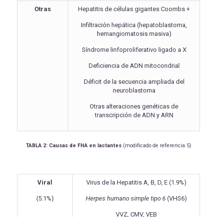
Otras
Hepatitis de células gigantes Coombs +
Infiltración hepática (hepatoblastoma,
hemangiomatosis masiva)
Síndrome linfoproliferativo ligado a X
Deficiencia de ADN mitocondrial
Déficit de la secuencia ampliada del
neuroblastoma
Otras alteraciones genéticas de
transcripción de ADN y ARN
TABLA 2: Causas de FHA en lactantes
(modificado de referencia 5)
Viral
Virus de la Hepatitis A, B, D, E (1.9%)
(5.1%)
Herpes humano simple tipo 6
(VHS6)
VVZ, CMV, VEB