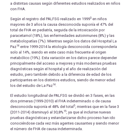
a distintas causas según diferentes estudios realizados en niños
con FHA.
5
Según el registro del PALFSG realizado en 1999
en niños
mayores de 3 años la causa desconocida suponía el 47% del
total de FHA en pediatría, seguida de la intoxicación por
paracetamol (18%), las enfermedades autoinmunes (8%) y las
metabolopatías (7%). Mientras según los datos del Hospital La
14
Paz
entre 1999-2014 la etiología desconocida correspondería
solo al 14%, siendo en este caso más frecuente el origen
metabólico (19%). Esta variación en los datos parece depender
principalmente del acceso a mejores y más modernas pruebas
diagnósticas según el hospital y el año de realización del
estudio, pero también debido a la diferencia de edad de los
participantes en los distintos estudios, siendo de menor edad
14
los del estudio de La Paz
.
El estudio longitudinal de PALFSG se dividió en 3 fases, en las
dos primeras (1999-2010) el FHA indeterminado o de causa
5
desconocida suponía el 48% del total
, mientras que en la fase 3
15
(2011-2014) disminuyó al 30,8%
, ya que al incluirse nuevas
pruebas diagnósticas y estandarizarse dicho proceso han ido
conociéndose cada vez más agentes causantes y siendo menor
el número de FHA de causa indeterminada.