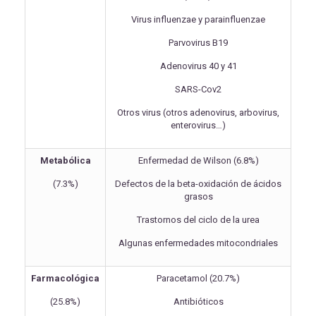
Virus influenzae y parainfluenzae
Parvovirus B19
Adenovirus 40 y 41
SARS-Cov2
Otros virus (otros adenovirus, arbovirus,
enterovirus…)
Metabólica
Enfermedad de Wilson (6.8%)
(7.3%)
Defectos de la beta-oxidación de ácidos
grasos
Trastornos del ciclo de la urea
Algunas enfermedades mitocondriales
Farmacológica
Paracetamol (20.7%)
(25.8%)
Antibióticos