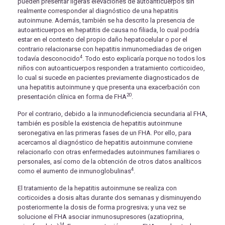
pueden presentar ligeras elevaciones de autoanticuerpos sin
realmente corresponder al diagnóstico de una hepatitis
autoinmune. Además, también se ha descrito la presencia de
autoanticuerpos en hepatitis de causa no filiada, lo cual podría
estar en el contexto del propio daño hepatocelular o por el
contrario relacionarse con hepatitis inmunomediadas de origen
4
todavía desconocido
. Todo esto explicaría porque no todos los
niños con autoanticuerpos responden a tratamiento corticoideo,
lo cual si sucede en pacientes previamente diagnosticados de
una hepatitis autoinmune y que presenta una exacerbación con
20
presentación clínica en forma de FHA
.
Por el contrario, debido a la inmunodeficiencia secundaria al FHA,
también es posible la existencia de hepatitis autoinmune
seronegativa en las primeras fases de un FHA. Por ello, para
acercarnos al diagnóstico de hepatitis autoinmune conviene
relacionarlo con otras enfermedades autoinmunes familiares o
personales, así como de la obtención de otros datos analíticos
4
como el aumento de inmunoglobulinas
.
El tratamiento de la hepatitis autoinmune se realiza con
corticoides a dosis altas durante dos semanas y disminuyendo
posteriormente la dosis de forma progresiva; y una vez se
solucione el FHA asociar inmunosupresores (azatioprina,
14