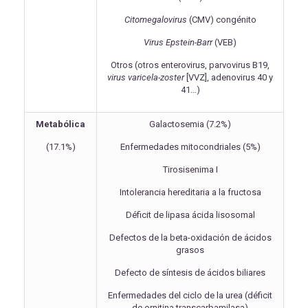
Citomegalovirus
(CMV) congénito
Virus Epstein-Barr
(VEB)
Otros (otros enterovirus, parvovirus B19,
virus varicela-zoster
[VVZ], adenovirus 40 y
41…)
Metabólica
Galactosemia (7.2%)
(17.1%)
Enfermedades mitocondriales (5%)
Tirosisenima I
Intolerancia hereditaria a la fructosa
Déficit de lipasa ácida lisosomal
Defectos de la beta-oxidación de ácidos
grasos
Defecto de síntesis de ácidos biliares
Enfermedades del ciclo de la urea (déficit
de ornitina transcarbamilasa)