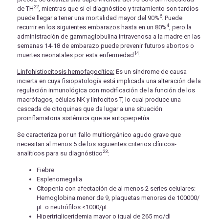
22
de TH
, mientras que si el diagnóstico y tratamiento son tardíos
6
puede llegar a tener una mortalidad mayor del 90%
. Puede
4
recurrir en los siguientes embarazos hasta en un 80%
, pero la
administración de gammaglobulina intravenosa a la madre en las
semanas 14-18 de embarazo puede prevenir futuros abortos o
14
muertes neonatales por esta enfermedad
.
Linfohistiocitosis hemofagocítica:
Es un síndrome de causa
incierta en cuya fisiopatología está implicada una alteración de la
regulación inmunológica con modificación de la función de los
macrófagos, células NK y linfocitos T, lo cual produce una
cascada de citoquinas que da lugar a una situación
proinflamatoria sistémica que se autoperpetúa.
Se caracteriza por un fallo multiorgánico agudo grave que
necesitan al menos 5 de los siguientes criterios clínicos-
23
analíticos para su diagnóstico
:
Fiebre
Esplenomegalia
Citopenia con afectación de al menos 2 series celulares:
Hemoglobina menor de 9, plaquetas menores de 100000/
μL o neutrófilos <1000/μL
Hipertrigliceridemia mayor o igual de 265 mg/dl