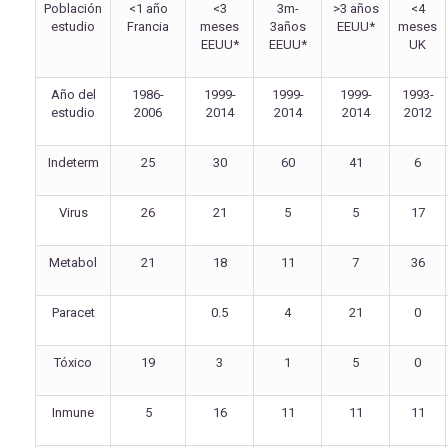
Población
<1 año
<3
3m-
>3 años
<4
estudio
Francia
meses
3años
EEUU*
meses
EEUU*
EEUU*
UK
Año del
1986-
1999-
1999-
1999-
1993-
estudio
2006
2014
2014
2014
2012
Indeterm
25
30
60
41
6
Virus
26
21
5
5
17
Metabol
21
18
11
7
36
Paracet
0.5
4
21
0
Tóxico
19
3
1
5
0
Inmune
5
16
11
11
11