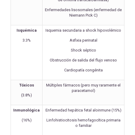
Enfermedades lisosomales (enfermedad de
Niemann Pick C)
Isquémica
Isquemia secundaria a shock hipovolémico
3.3%
Asfixia perinatal
Shock séptico
Obstrucción de salida del flujo venoso
Cardiopatía congénita
Tóxicos
Múltiples fármacos (pero muy raramente el
paracetamol)
(3.8%)
Inmunológica
Enfermedad hepática fetal aloinmune (15%)
(16%)
Linfohistiocitosis hemofagocítica primaria
o familiar