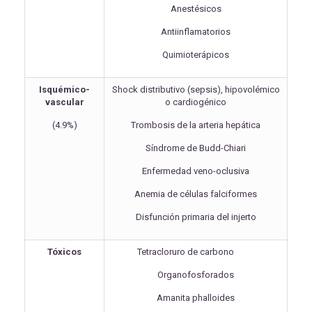
Anestésicos
Antiinflamatorios
Quimioterápicos
Isquémico-
Shock distributivo (sepsis), hipovolémico
vascular
o cardiogénico
(4.9%)
Trombosis de la arteria hepática
Síndrome de Budd-Chiari
Enfermedad veno-oclusiva
Anemia de células falciformes
Disfunción primaria del injerto
Tóxicos
Tetracloruro de carbono
Organofosforados
Amanita phalloides