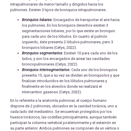
intrapulmonares de menor tamaño y dirigidos hacia los
pulmones. Existen 3 tipos de bronquios intrapulmonares:
Bronquios lobares:
Encargados de transportar el aire hacia
los pulmones. En los bronquios derechos existen 3
segmentaciones lobares, por lo que existe un bronquio
para cada uno de los lóbulos. En cuanto al pulmón
izquierdo, éste presenta 2 lóbulos pulmonares, pero 3
bronquios lobares (Cetys, 2022).
Bronquios segmentarios:
Existen 10 para cada uno de los
lados, y son los encargados de airear las cavidades
broncopulmonares (Cetys, 2022).
Bronquios intersegmentarios
: Cada uno de los bronquios
presenta 15, que a su vez se dividen en bronquiolos y que
finalizan introducidos en los lóbulos pulmonares y
finalmente en los alveolos donde se realizará el
intercambio gaseoso (Cetys, 2022).
En lo referente a la anatomía pulmonar, el cuerpo humano
dispone de 2 pulmones, ubicados en la cavidad torácica, uno a
cada lado del mediastino. Se encuentran protegidos por los
huesos torácicos, las costillas principalmente, aunque también
participan la columna vertebral posteriormente y el esternón en
su parte anterior. Ambos pulmones se componen de un vértice o