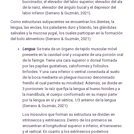
buccinador, el elevador del labio superior, elevador del ala
de la nariz, elevador del ángulo bucal y el depresor del
labio inferior (Serrano & Guzmán, 2021).
Como estructuras subyacentes se encuentran los dientes, la
lengua, las encías, los paladares duro y blando, las glándulas
salivales y la mucosa yugal, los cuales participan en la formación
del bolo alimenticio (Serrano & Guzmán, 2021).
Lengua:
Se trata de un órgano de tejido muscular móvil
presente en la cavidad oral y ocupante de una porción oral
de la faringe. Tiene una cara superior o dorsal formada
por las papilas gustativas, calciformes y folículos
linfoides. Y una cara inferior o ventral conectada al suelo
de la boca mediante un pliegue mucoso denominado
frenillo el cual permite su movilidad. Además, se divide en
3 porciones: la raíz que fija la lengua al hueso hioides y a
la mandíbula, el cuerpo conformado en su mayor parte
por la lengua en sí y el vértice, 1/3 anterior de la lengua
(Serrano & Guzmán, 2021).
Los músculos que forman su estructura se dividen en
intrínsecos y extrínsecos. Dentro de los primeros se
encuentran el longitudinal superior e inferior, el transverso
y el vertical. En cuanto a los extrínsecos podemos