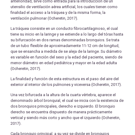
anterioridad, sirve como entrada para la introducción de un
utensilio de ventilación aérea artificial, los cuales tienen como
finalidad el acceso a la tráquea y de la misma forma, la
ventilación pulmonar (Ocheretin, 2017).
La tráquea consiste en un conducto fibrocartilaginoso, el cual
tiene su inicio en la laringe y se extiende a lo largo del tórax hasta
su bifurcación en dos ramas denominadas bronquios. Se trata
de un tubo flexible de aproximadamente 11-12 cm de longitud,
que se ensancha a medida de se aleja de la laringe. Su diámetro
es variable en función del sexo y la edad del paciente, siendo de
menor diámetro en edad pediátrica y mayor en la edad adulta
(Ocheretin, 2017).
La finalidad y función de esta estructura es el paso del aire del
exterior al interior de los pulmones y viceversa (Ocheretin, 2017).
Una vez bifurcada a la altura de la cuarta vértebra, aparece el
denominado árbol bronquial, el cual se inicia con la existencia de
dos bronquios principales, derecho e izquierdo. El bronquio
derecho se encuentra dispuesto de manera prácticamente
vertical y siendo más corto y ancho que el izquierdo (Ocheretin,
2017).
Cada bronquio principal, a su vez se divide en bronquios