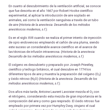
En cuanto al descubrimiento de la ventilación artificial, se conoce
que fue descrita en el año 1667 por Robert Hooke científico
experimental, al aplicar la introducción de aire soplado en
animales, así como la ventilación sanguínea a través de un tubo
de aire (
Historia de la anestesia: Desarrollo de los métodos
anestésicos modernos, s.f.).
Es en el siglo XVII cuando se realiza el primer intento de inyección
de opio endovenoso empleando el cañón de una pluma, siendo
este suceso un considerable avance científico en el avance de
las técnicas de infusión intravenosa. (
Historia de la anestesia:
Desarrollo de los métodos anestésicos modernos, s.f.)
El oxígeno es descubierto y preparado por Joseph Priestley,
científico y teólogo británico, el cual descubre en 1774 los
diferentes tipos de aire y muestra la preparación del oxígeno (O
)
2
y óxido nitroso (N
O) (
Historia de la anestesia: Desarrollo de los
2
métodos anestésicos modernos, s.f.).
Dos años más tarde, Antoine Laurent Lavoisier mezcla el O
con
2
el nitrógeno, considerando esta mezcla de gran importancia en la
composición del aire y como gas respirado. El óxido nitroso fue
empleado por primera vez por Humphry Davy, cirujano el cual