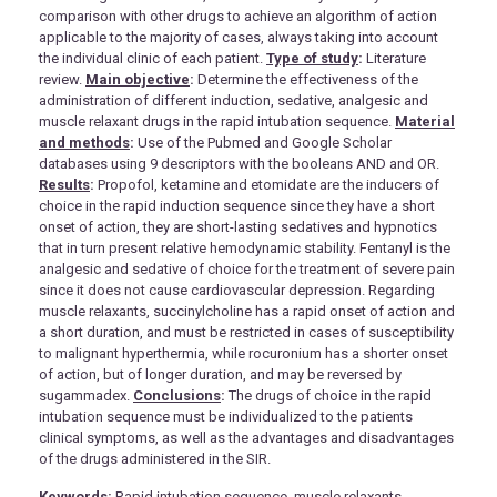
comparison with other drugs to achieve an algorithm of action
applicable to the majority of cases, always taking into account
the individual clinic of each patient.
Type of study
:
Literature
review.
Main objective
:
Determine the effectiveness of the
administration of different induction, sedative, analgesic and
muscle relaxant drugs in the rapid intubation sequence.
Material
and methods
:
Use of the Pubmed and Google Scholar
databases using 9 descriptors with the booleans AND and OR.
Results
:
Propofol, ketamine and etomidate are the inducers of
choice in the rapid induction sequence since they have a short
onset of action, they are short-lasting sedatives and hypnotics
that in turn present relative hemodynamic stability. Fentanyl is the
analgesic and sedative of choice for the treatment of severe pain
since it does not cause cardiovascular depression. Regarding
muscle relaxants, succinylcholine has a rapid onset of action and
a short duration, and must be restricted in cases of susceptibility
to malignant hyperthermia, while rocuronium has a shorter onset
of action, but of longer duration, and may be reversed by
sugammadex.
Conclusions
:
The drugs of choice in the rapid
intubation sequence must be individualized to the patients
clinical symptoms, as well as the advantages and disadvantages
of the drugs administered in the SIR.
Keywords
:
Rapid intubation sequence, muscle relaxants,