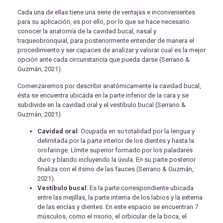
Cada una de ellas tiene una serie de ventajas e inconvenientes
para su aplicación, es por ello, por lo que se hace necesario
conocer la anatomía de la cavidad bucal, nasal y
traqueobronquial, para posteriormente entender de manera el
procedimiento y ser capaces de analizar y valorar cual es la mejor
opción ante cada circunstancia que pueda darse (Serrano &
Guzmán, 2021).
Comenzaremos por describir anatómicamente la cavidad bucal,
ésta se encuentra ubicada en la parte inferior de la cara y se
subdivide en la cavidad oral y el vestíbulo bucal (Serrano &
Guzmán, 2021).
Cavidad oral
: Ocupada en su totalidad por la lengua y
delimitada por la parte interior de los dientes y hasta la
orofaringe. Límite superior formado por los paladares
duro y blando incluyendo la úvula. En su parte posterior
finaliza con el itsmo de las fauces (Serrano & Guzmán,
2021).
Vestíbulo bucal
: Es la parte correspondiente ubicada
entre las mejillas, la parte interna de los labios y la externa
de las encías y dientes. En este espacio se encuentran 7
músculos, como el risorio, el orbicular de la boca, el