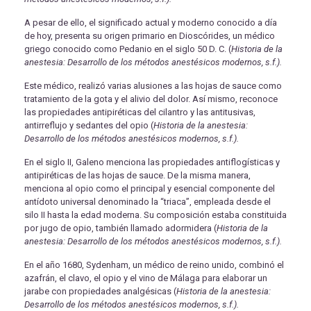
A pesar de ello, el significado actual y moderno conocido a día
de hoy, presenta su origen primario en Dioscórides, un médico
griego conocido como Pedanio en el siglo 50 D. C. (
Historia de la
anestesia: Desarrollo de los métodos anestésicos modernos, s.f.).
Este médico, realizó varias alusiones a las hojas de sauce como
tratamiento de la gota y el alivio del dolor. Así mismo, reconoce
las propiedades antipiréticas del cilantro y las antitusivas,
antirreflujo y sedantes del opio (
Historia de la anestesia:
Desarrollo de los métodos anestésicos modernos, s.f.).
En el siglo II, Galeno menciona las propiedades antiflogísticas y
antipiréticas de las hojas de sauce. De la misma manera,
menciona al opio como el principal y esencial componente del
antídoto universal denominado la “triaca”, empleada desde el
silo II hasta la edad moderna. Su composición estaba constituida
por jugo de opio, también llamado adormidera (
Historia de la
anestesia: Desarrollo de los métodos anestésicos modernos, s.f.).
En el año 1680, Sydenham, un médico de reino unido, combinó el
azafrán, el clavo, el opio y el vino de Málaga para elaborar un
jarabe con propiedades analgésicas (
Historia de la anestesia:
Desarrollo de los métodos anestésicos modernos, s.f.).