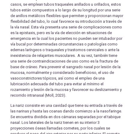
casos, se emplean tubos traqueales anillados u orillados, estos
tubos están compuestos a lo largo de su longitud por una serie
de anillos metálicos flexibles que permiten y proporcionan mayor
flexibilidad del tubo, lo cual favorece su introducción a través de
la vía nasal. Esta vía presenta una serie de complicaciones como
es la epistaxis, pero es la vía de elección en situaciones de
emergencia en la cual los pacientes no pueden ser intubador por
vía bucal por determinadas circunstancias o patologías como
edemas laríngeos o traqueales y trastornos cervicales o ante la
inexistencia de relajantes musculares. A su vez, también tiene
una serie de contraindicaciones de uso como es la fractura de
base de cráneo. Para prevenir el sangrado nasal por lesión de la
mucosa, normalmente y considerado beneficioso, el uso de
vasoconstrictores tópicos, así como el empleo de una
lubricación adecuada del tubo para evitar al mínimo el
rozamiento y lesión de la mucosa y favorecer su deslizamiento y
recorrido intranasal (Moll, 2023).
La nariz consiste en una cavidad que tiene su entrada a través de
las narinas y hasta las coanas dando comienzo a la nasofaringe.
Se encuentra dividida en dos cámaras separadas por el tabique
nasal. Los laterales de la nariz tienen en su interior 3
proyecciones óseas llamadas cornetes, por los cuales se
produce el paso del aire exterior por su parte inferior. El cornete