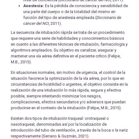
Anestesia:
Es la pérdida de consciencia y sensibilidad de
una parte del cuerpo o de la totalidad del mismo en
función del tipo de anestesia empleada (
Diccionario de
cáncer del NCI
, 2011).
La secuencia de intubación rápida se trata de un procedimiento
que requiere una serie de habilidades y conocimientos básicos
en cuanto a las diferentes técnicas de intubación, farmacología y
algoritmos empleados. Su objetivo es canalizar, asegurar y
mantener una vía aérea definitiva en el paciente crítico (Felipe,
M.B., 2015).
En situaciones normales, sin motivo de urgencia, el control de la
situación favorece la optimización de la vía aérea, por lo que en
circunstancias de hostilidad o urgentes, el objetivo consiste en la
realización de una intubación lo más rápida, segura y efectiva
posible, siempre intentando minimizar los riesgos,
complicaciones, efectos secundarios y/o adversos que puedan
producirse en el contexto de la intubación (Felipe, M.B., 2015).
Existen dos tipos de intubación traqueal: orotraqueal o
nasotraqueal, denominadas así por la localización de
introducción del tubo de ventilación, a través de la boca o la nariz
respectivamente (Serrano & Guzmán, 2021).