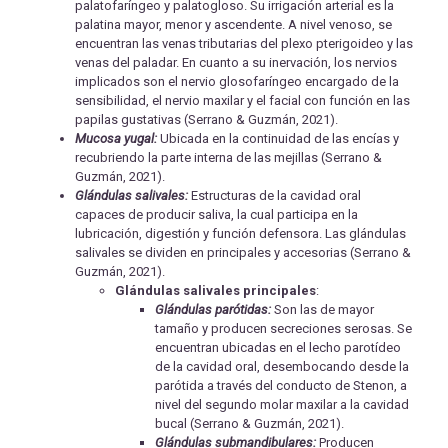
palatofaríngeo y palatogloso. Su irrigación arterial es la
palatina mayor, menor y ascendente. A nivel venoso, se
encuentran las venas tributarias del plexo pterigoideo y las
venas del paladar. En cuanto a su inervación, los nervios
implicados son el nervio glosofaríngeo encargado de la
sensibilidad, el nervio maxilar y el facial con función en las
papilas gustativas (Serrano & Guzmán, 2021).
Mucosa yugal:
Ubicada en la continuidad de las encías y
recubriendo la parte interna de las mejillas (Serrano &
Guzmán, 2021).
Glándulas salivales:
Estructuras de la cavidad oral
capaces de producir saliva, la cual participa en la
lubricación, digestión y función defensora. Las glándulas
salivales se dividen en principales y accesorias (Serrano &
Guzmán, 2021).
Glándulas salivales principales
:
Glándulas parótidas:
Son las de mayor
tamaño y producen secreciones serosas. Se
encuentran ubicadas en el lecho parotídeo
de la cavidad oral, desembocando desde la
parótida a través del conducto de Stenon, a
nivel del segundo molar maxilar a la cavidad
bucal (Serrano & Guzmán, 2021).
Glándulas submandibulares:
Producen