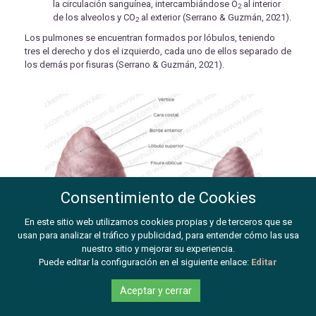
la circulación sanguínea, intercambiándose O
al interior
2
de los alveolos y CO
al exterior (Serrano & Guzmán, 2021).
2
Los pulmones se encuentran formados por lóbulos, teniendo
tres el derecho y dos el izquierdo, cada uno de ellos separado de
los demás por fisuras (Serrano & Guzmán, 2021).
Consentimiento de Cookies
En este sitio web utilizamos cookies propias y de terceros que se
usan para analizar el tráfico y publicidad, para entender cómo las usa
nuestro sitio y mejorar su experiencia.
Puede editar la configuración en el siguiente enlace:
Editar
Aceptar y cerrar
PULMONES DERECHO E IZQUIERDO (Serrano & Guzmán, 2021)