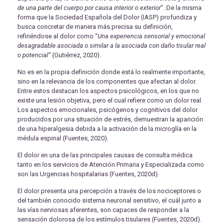
de una parte del cuerpo por causa interior o exterior
”. De la misma
forma que la Sociedad Española del Dolor (IASP) profundiza y
busca concretar de manera más precisa su definición,
refiriéndose al dolor como “
Una experiencia sensorial y emocional
desagradable asociada o similar a la asociada con daño tisular real
o potencial”
(Gutiérrez, 2020).
No es en la propia definición donde está lo realmente importante,
sino en la relevancia de los componentes que afectan al dolor.
Entre estos destacan los aspectos psicológicos, en los que no
existe una lesión objetiva, pero el cual refiere como un dolor real.
Los aspectos emocionales, psicógenos y cognitivos del dolor
producidos por una situación de estrés, demuestran la aparición
de una hiperalgesia debida a la activación de la microglía en la
médula espinal (Fuentes, 2020).
El dolor en una de las principales causas de consulta médica
tanto en los servicios de Atención Primaria y Especializada como
son las Urgencias hospitalarias (Fuentes, 2020d).
El dolor presenta una percepción a través de los nociceptores o
del también conocido sistema neuronal sensitivo, el cuál junto a
las vías nerviosas aferentes, son capaces de responder a la
sensación dolorosa de los estímulos tisulares (Fuentes, 2020d).