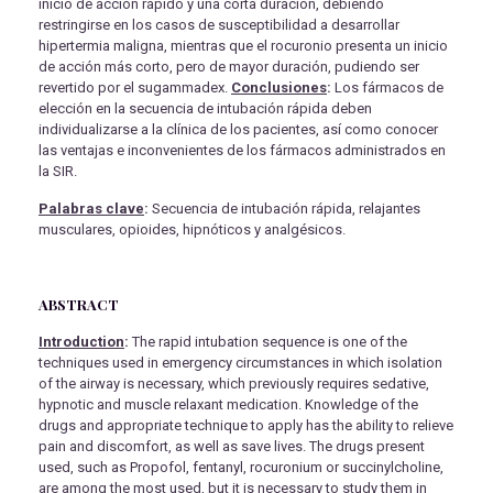
inicio de acción rápido y una corta duración, debiendo
restringirse en los casos de susceptibilidad a desarrollar
hipertermia maligna, mientras que el rocuronio presenta un inicio
de acción más corto, pero de mayor duración, pudiendo ser
revertido por el sugammadex.
Conclusiones
:
Los fármacos de
elección en la secuencia de intubación rápida deben
individualizarse a la clínica de los pacientes, así como conocer
las ventajas e inconvenientes de los fármacos administrados en
la SIR.
Palabras clave
:
Secuencia de intubación rápida, relajantes
musculares, opioides, hipnóticos y analgésicos.
ABSTRACT
Introduction
:
The rapid intubation sequence is one of the
techniques used in emergency circumstances in which isolation
of the airway is necessary, which previously requires sedative,
hypnotic and muscle relaxant medication. Knowledge of the
drugs and appropriate technique to apply has the ability to relieve
pain and discomfort, as well as save lives. The drugs present
used, such as Propofol, fentanyl, rocuronium or succinylcholine,
are among the most used, but it is necessary to study them in