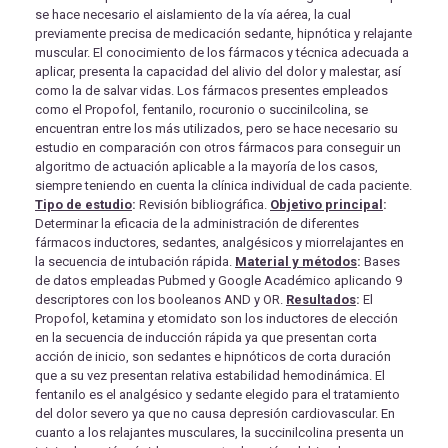
se hace necesario el aislamiento de la vía aérea, la cual
previamente precisa de medicación sedante, hipnótica y relajante
muscular. El conocimiento de los fármacos y técnica adecuada a
aplicar, presenta la capacidad del alivio del dolor y malestar, así
como la de salvar vidas. Los fármacos presentes empleados
como el Propofol, fentanilo, rocuronio o succinilcolina, se
encuentran entre los más utilizados, pero se hace necesario su
estudio en comparación con otros fármacos para conseguir un
algoritmo de actuación aplicable a la mayoría de los casos,
siempre teniendo en cuenta la clínica individual de cada paciente.
Tipo de estudio
:
Revisión bibliográfica.
Objetivo principal
:
Determinar la eficacia de la administración de diferentes
fármacos inductores, sedantes, analgésicos y miorrelajantes en
la secuencia de intubación rápida.
Material y métodos
:
Bases
de datos empleadas Pubmed y Google Académico aplicando 9
descriptores con los booleanos AND y OR.
Resultados
:
El
Propofol, ketamina y etomidato son los inductores de elección
en la secuencia de inducción rápida ya que presentan corta
acción de inicio, son sedantes e hipnóticos de corta duración
que a su vez presentan relativa estabilidad hemodinámica. El
fentanilo es el analgésico y sedante elegido para el tratamiento
del dolor severo ya que no causa depresión cardiovascular. En
cuanto a los relajantes musculares, la succinilcolina presenta un