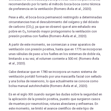
recomendando por lo tanto el método boca-boca como técnica
de preferencia en la ventilación (Romero-Ávila et al., 2020).
Pese a ello, el boca-boca permaneció restringido a determinadas
circunstancias tras el descubrimiento del oxígeno y del dióxido
de carbono (CO
), ya que se observó que el aire exhalado era
2
pobre en O
, tomando mayor protagonismo la ventilación con
2
presión positiva con fuelles (Romero-Ávila et al., 2020).
A partir de este momento, se comienzan a crear aparatos de
ventilación con presión positiva, hasta que en 1775 se incorporan
unas válvulas de paso a los fuelles en los sistemas de doble vía,
limitando a su vez, el volumen corriente a 500 ml. (Romero-Ávila
et al., 2020).
Cabe destacar que en 1780 se incorpora un nuevo sistema de
ventilación portátil formado por una mascarilla facial con sellado
y una bolsa de reservorio, lo que actualmente se conoce como
bolsa manual autohinchable (Romero-Ávila et al., 2020).
Es en el siglo XIX cuando surgen las dudas sobre la seguridad en
la aplicación de la presión positiva, puesto que surgieron casos
de muertes por neumotórax, roturas alveolares y enfisemas. En
este momento, se limitó el avance científico de este tipo de