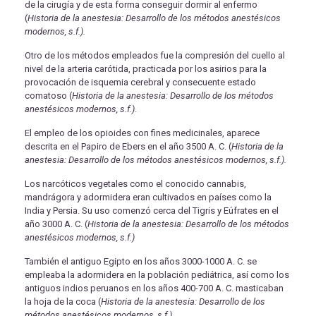
de la cirugía y de esta forma conseguir dormir al enfermo
(
Historia de la anestesia: Desarrollo de los métodos anestésicos
modernos, s.f.).
Otro de los métodos empleados fue la compresión del cuello al
nivel de la arteria carótida, practicada por los asirios para la
provocación de isquemia cerebral y consecuente estado
comatoso (
Historia de la anestesia: Desarrollo de los métodos
anestésicos modernos, s.f.)
.
El empleo de los opioides con fines medicinales, aparece
descrita en el Papiro de Ebers en el año 3500 A. C. (
Historia de la
anestesia: Desarrollo de los métodos anestésicos modernos, s.f.).
Los narcóticos vegetales como el conocido cannabis,
mandrágora y adormidera eran cultivados en países como la
India y Persia. Su uso comenzó cerca del Tigris y Eúfrates en el
año 3000 A. C. (
Historia de la anestesia: Desarrollo de los métodos
anestésicos modernos, s.f.)
También el antiguo Egipto en los años 3000-1000 A. C. se
empleaba la adormidera en la población pediátrica, así como los
antiguos indios peruanos en los años 400-700 A. C. masticaban
la hoja de la coca (
Historia de la anestesia: Desarrollo de los
métodos anestésicos modernos, s.f.).