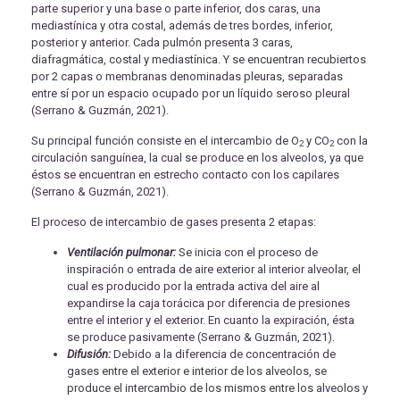
parte superior y una base o parte inferior, dos caras, una
mediastínica y otra costal, además de tres bordes, inferior,
posterior y anterior. Cada pulmón presenta 3 caras,
diafragmática, costal y mediastínica. Y se encuentran recubiertos
por 2 capas o membranas denominadas pleuras, separadas
entre sí por un espacio ocupado por un líquido seroso pleural
(Serrano & Guzmán, 2021).
Su principal función consiste en el intercambio de O
y CO
con la
2
2
circulación sanguínea, la cual se produce en los alveolos, ya que
éstos se encuentran en estrecho contacto con los capilares
(Serrano & Guzmán, 2021).
El proceso de intercambio de gases presenta 2 etapas:
Ventilación pulmonar:
Se inicia con el proceso de
inspiración o entrada de aire exterior al interior alveolar, el
cual es producido por la entrada activa del aire al
expandirse la caja torácica por diferencia de presiones
entre el interior y el exterior. En cuanto la expiración, ésta
se produce pasivamente (Serrano & Guzmán, 2021).
Difusión:
Debido a la diferencia de concentración de
gases entre el exterior e interior de los alveolos, se
produce el intercambio de los mismos entre los alveolos y