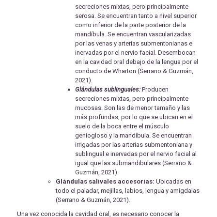
secreciones mixtas, pero principalmente
serosa. Se encuentran tanto a nivel superior
como inferior de la parte posterior de la
mandíbula. Se encuentran vascularizadas
por las venas y arterias submentonianas e
inervadas por el nervio facial. Desembocan
en la cavidad oral debajo de la lengua por el
conducto de Wharton (Serrano & Guzmán,
2021).
Glándulas sublinguales:
Producen
secreciones mixtas, pero principalmente
mucosas. Son las de menor tamaño y las
más profundas, por lo que se ubican en el
suelo de la boca entre el músculo
geniogloso y la mandíbula. Se encuentran
irrigadas por las arterias submentoniana y
sublingual e inervadas por el nervio facial al
igual que las submandibulares (Serrano &
Guzmán, 2021).
Glándulas salivales accesorias:
Ubicadas en
todo el paladar, mejillas, labios, lengua y amígdalas
(Serrano & Guzmán, 2021).
Una vez conocida la cavidad oral, es necesario conocer la