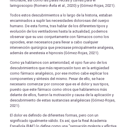
hinchable, así como las palas rectas y curvas para el
laringoscopio (Romero-Ávila et al., 2020) y (Gómez-Rojas, 2021).
Todos estos descubrimientos a lo largo de la historia, estaban
encaminados a suplir las necesidades dolorosas del cuerpo
humano. De esta forma, tras hablar de los diferentes tipos y
evolución de los ventiladores hasta la actualidad, podemos
observar que su uso conjuntamente con fármacos como los
opioides, eran necesarios para llevar a cabo cualquier
intervención quirúrgica que precisase principalmente analgesia,
además de anestesia e hipnosis (Gómez-Rojas, 2021).
Como ya hablamos con anterioridad, el opio fue uno de los
descubrimientos que más repercusión tuvo en la antigüedad
como fármaco analgésico, por ese motivo cabe explicar los
componentes y síntesis del mismo. Pesar de ello, se hace
necesario comenzar por conocer que es el dolor y sus tipos,
puesto que este fármaco como otros que hablaremos más
delante de ellos, fueron la motivación y causa de la aplicación y
descubrimiento de estas sustancias analgésicas (Gómez-Rojas,
2021).
El dolor es definido de diferentes formas, pero con un
significado igualmente válido. Es así, que la Real Academia
Española (RAE) lo define como una “
sensación molesta y aflictiva