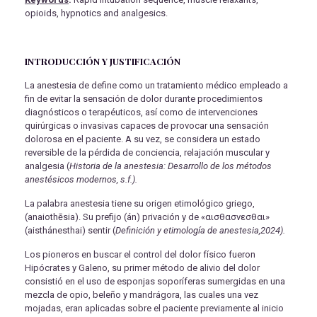
opioids, hypnotics and analgesics.
INTRODUCCIÓN Y JUSTIFICACIÓN
La anestesia de define como un tratamiento médico empleado a
fin de evitar la sensación de dolor durante procedimientos
diagnósticos o terapéuticos, así como de intervenciones
quirúrgicas o invasivas capaces de provocar una sensación
dolorosa en el paciente. A su vez, se considera un estado
reversible de la pérdida de conciencia, relajación muscular y
analgesia (
Historia de la anestesia: Desarrollo de los métodos
anestésicos modernos, s.f.).
La palabra anestesia tiene su origen etimológico griego,
(anaiothēsia). Su prefijo (án) privación y de «αισθασνεσθαι»
(aisthánesthai) sentir (
Definición y etimología de anestesia,2024).
Los pioneros en buscar el control del dolor físico fueron
Hipócrates y Galeno, su primer método de alivio del dolor
consistió en el uso de esponjas soporíferas sumergidas en una
mezcla de opio, beleño y mandrágora, las cuales una vez
mojadas, eran aplicadas sobre el paciente previamente al inicio