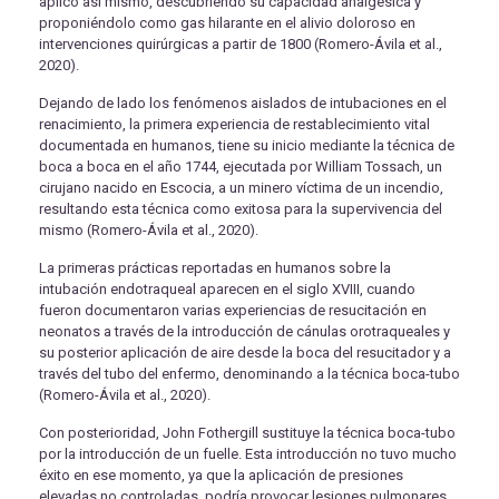
aplicó así mismo, descubriendo su capacidad analgésica y
proponiéndolo como gas hilarante en el alivio doloroso en
intervenciones quirúrgicas a partir de 1800 (Romero-Ávila et al.,
2020).
Dejando de lado los fenómenos aislados de intubaciones en el
renacimiento, la primera experiencia de restablecimiento vital
documentada en humanos, tiene su inicio mediante la técnica de
boca a boca en el año 1744, ejecutada por William Tossach, un
cirujano nacido en Escocia, a un minero víctima de un incendio,
resultando esta técnica como exitosa para la supervivencia del
mismo (Romero-Ávila et al., 2020).
La primeras prácticas reportadas en humanos sobre la
intubación endotraqueal aparecen en el siglo XVIII, cuando
fueron documentaron varias experiencias de resucitación en
neonatos a través de la introducción de cánulas orotraqueales y
su posterior aplicación de aire desde la boca del resucitador y a
través del tubo del enfermo, denominando a la técnica boca-tubo
(Romero-Ávila et al., 2020).
Con posterioridad, John Fothergill sustituye la técnica boca-tubo
por la introducción de un fuelle. Esta introducción no tuvo mucho
éxito en ese momento, ya que la aplicación de presiones
elevadas no controladas, podría provocar lesiones pulmonares,