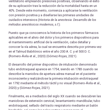
ventilatorio empleando presiones positivas, observando el éxito
de su aplicación tras la reducción de la mortalidad hasta en un
40%. Desde este momento, comienza a aplicarse la ventilación
con presión positiva y a diseñarse las primeras unidades de
cuidados intensivos (
Historia de la anestesia: Desarrollo de los
métodos anestésicos modernos, s.f.).
Puesto que ya conocemos la historia de los primeros fármacos
aplicables en el alivio del dolor y los primeros dispositivos para
el mantenimiento artificial de la ventilación, cabe detallar y
conocer la vía aérea, la cual se encuentra descrita por primera vez
en el Talmud Babilónico entre el año 200 A. C. y el 500 D. C.
(Romero-Ávila et al., 2020) (Gómez-Rojas, 2021).
El desarrollo del primer dispositivo de intubación denominado
tubo endotraqueal aparece en 1754, siendo en 1783 cuando se
describe la maniobra de apertura aérea manual en el paciente
inconsciente y realizándose la primera intubación endotraqueal
en 1792 mediante el método táctil y no visual (Romero-Ávila et al.,
2020) y (Gómez-Rojas, 2021).
Finalmente, es a mediados del siglo XX cuando se descubren las
maniobras de extensión cervical, levantamiento mandibular, tubo
endotraqueal, sellado del tracto respiratorio mediante un balón