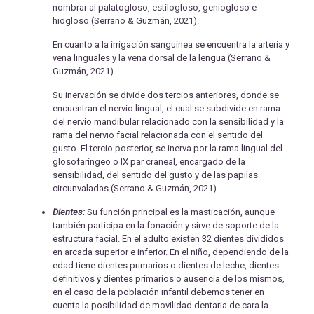
nombrar al palatogloso, estilogloso, geniogloso e
hiogloso (Serrano & Guzmán, 2021).
En cuanto a la irrigación sanguínea se encuentra la arteria y
vena linguales y la vena dorsal de la lengua (Serrano &
Guzmán, 2021).
Su inervación se divide dos tercios anteriores, donde se
encuentran el nervio lingual, el cual se subdivide en rama
del nervio mandibular relacionado con la sensibilidad y la
rama del nervio facial relacionada con el sentido del
gusto. El tercio posterior, se inerva por la rama lingual del
glosofaríngeo o IX par craneal, encargado de la
sensibilidad, del sentido del gusto y de las papilas
circunvaladas (Serrano & Guzmán, 2021).
Dientes:
Su función principal es la masticación, aunque
también participa en la fonación y sirve de soporte de la
estructura facial. En el adulto existen 32 dientes divididos
en arcada superior e inferior. En el niño, dependiendo de la
edad tiene dientes primarios o dientes de leche, dientes
definitivos y dientes primarios o ausencia de los mismos,
en el caso de la población infantil debemos tener en
cuenta la posibilidad de movilidad dentaria de cara la