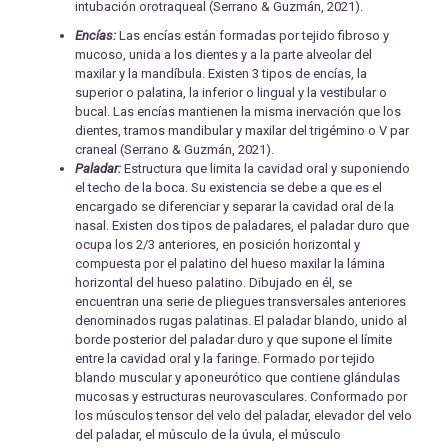
intubación orotraqueal (Serrano & Guzmán, 2021).
Encías:
Las encías están formadas por tejido fibroso y
mucoso, unida a los dientes y a la parte alveolar del
maxilar y la mandíbula. Existen 3 tipos de encías, la
superior o palatina, la inferior o lingual y la vestibular o
bucal. Las encías mantienen la misma inervación que los
dientes, tramos mandibular y maxilar del trigémino o V par
craneal (Serrano & Guzmán, 2021).
Paladar:
Estructura que limita la cavidad oral y suponiendo
el techo de la boca. Su existencia se debe a que es el
encargado se diferenciar y separar la cavidad oral de la
nasal. Existen dos tipos de paladares, el paladar duro que
ocupa los 2/3 anteriores, en posición horizontal y
compuesta por el palatino del hueso maxilar la lámina
horizontal del hueso palatino. Dibujado en él, se
encuentran una serie de pliegues transversales anteriores
denominados rugas palatinas. El paladar blando, unido al
borde posterior del paladar duro y que supone el límite
entre la cavidad oral y la faringe. Formado por tejido
blando muscular y aponeurótico que contiene glándulas
mucosas y estructuras neurovasculares. Conformado por
los músculos tensor del velo del paladar, elevador del velo
del paladar, el músculo de la úvula, el músculo