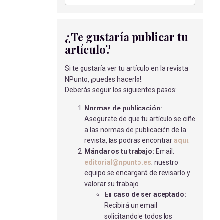
CRÓNICO NO ESPECÍFICO EN ADULTOS
Ripoll Ocete, M
- 05/10/2020
EL TRATAMIENTO DE
¿Te gustaría publicar tu
RINOMODELACIÓN EN MEDICINA
artículo?
ESTÉTICA
Barroso Rosa, L
- 27/07/2022
Si te gustaría ver tu artículo en la revista
NPunto, ¡puedes hacerlo!.
CASO CLÍNICO: SÍNDROME DE WOLF-
Deberás seguir los siguientes pasos:
HIRSCHORN EN UN RECIÉN NACIDO
Martos Martos, M
- 01/09/2018
Normas de publicación:
Asegurate de que tu artículo se ciñe
ALIMENTACIÓN DURANTE LOS
a las normas de publicación de la
PRIMEROS AÑOS DE VIDA
revista, las podrás encontrar
aquí
.
Ruiz Salvador, I
- 28/02/2023
Mándanos tu trabajo:
Email:
editorial@npunto.es
, nuestro
PLAN DE CUIDADOS DE ENFERMERÍA
equipo se encargará de revisarlo y
EN EL PREOPERATORIO.
valorar su trabajo.
Huerga García M.C.
- 02/04/2018
En caso de ser aceptado:
ATENCIÓN DE ENFERMERÍA AL
Recibirá un email
PACIENTE OSTOMIZADO
solicitandole todos los