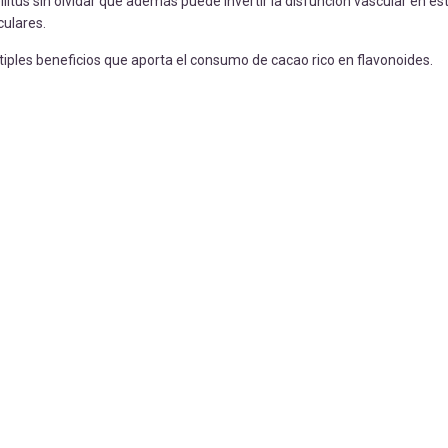
tus sin olvidar que además puede invertir la disfunción vascular en es
ulares.
iples beneficios que aporta el consumo de cacao rico en flavonoides.