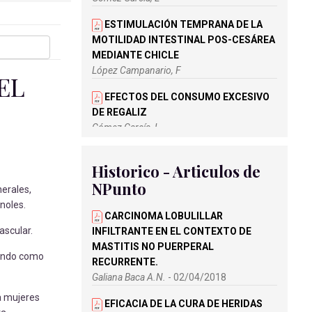
ESTIMULACIÓN TEMPRANA DE LA
MOTILIDAD INTESTINAL POS-CESÁREA
MEDIANTE CHICLE
López Campanario, F
EL
EFECTOS DEL CONSUMO EXCESIVO
DE REGALIZ
Gómez García, L
INFLUENCIA DEL ACEITE DE COCO EN
Historico - Articulos de
ENFERMOS DE ALZHEIMER
NPunto
Ramírez Ramírez, M
nerales,
noles.
BENEFICIOS DE LA INGESTA DE
CARCINOMA LOBULILLAR
TRIPTÓFANO EN EL INSOMNIO
ascular.
INFILTRANTE EN EL CONTEXTO DE
Gómez García, L
MASTITIS NO PUERPERAL
zando como
RECURRENTE.
BABY-LED WEANING
Galiana Baca A.N.
- 02/04/2018
Godoy Moreno, C
ra mujeres
EFICACIA DE LA CURA DE HERIDAS
NECESIDAD DE