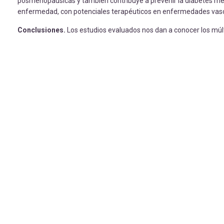
posmenopausicas y también contribuye a prevenir la diabetes melli
enfermedad, con potenciales terapéuticos en enfermedades vasc
Conclusiones.
Los estudios evaluados nos dan a conocer los múlt