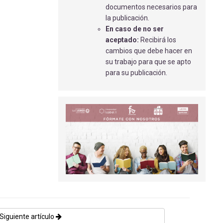
Gómez Rodríguez, I
- 22/02/2022
documentos necesarios para
la publicación.
EL MASAJE EN EL RECIÉN NACIDO
En caso de no ser
Cordón Martínez, I
- 01/09/2018
aceptado:
Recibirá los
cambios que debe hacer en
INFLUENCIA DEL ESTRÉS EN LA
su trabajo para que se apto
DIABETES MELLITUS
para su publicación.
JUÁREZ JIMÉNEZ, M.V.
- 10/08/2020
REVISIÓN BIBLIOGRÁFICA -
PREVENCIÓN DEL ESTRÉS LABORAL EN
PROFESIONALES SANITARIOS TRAS LA
PANDEMIA DE COVID-19
Sánchez Rodríguez, N
- 04/03/2026
HIPOFRACCIONAMIENTO EXTREMO
EN CÁNCER DE PRÓSTATA
Linares Mesa, N.A
- 19/01/2021
Siguiente artículo