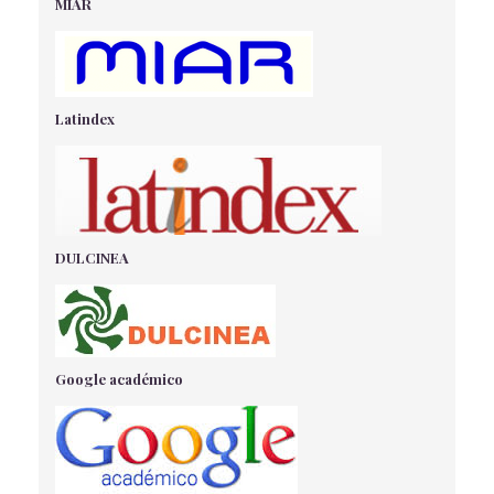
MIAR
LA IMPORTANCIA DE UNA DIETA HIPERCALÓRICA
PARA COMBATIR LA PÉRDIDA DE PESO EN LOS
AFECTADOS DE ELA
Enuta, C
- 15/05/2018
Latindex
MAYORES ACTIVOS Y SALUDABLES EN TIEMPOS DE
PANDEMIA
Bermejo Saiz, C
- 08/09/2022
ENFERMERÍA EN EL CONSEJO DIETÉTICO SOBRE EL
CONSUMO DE ALIMENTOS ANTIOXIDANTES
BACA HIDALGO, E
- 15/05/2018
DULCINEA
CONSUMO DE COMIDA RÁPIDA EN LA GESTACIÓN
Rico Neto, M
- 15/05/2018
INFECCIÓN EN UNIDADES DE CUIDADOS INTENSIVOS
Madrigal Herrero, P
- 09/06/2020
Google académico
CONSIDERACIONES DIETÉTICAS EN PACIENTES CON
TRATAMIENTO CON ACENOCUMAROL
Gamboa Soriano, E
- 15/05/2018
INGESTAS DE CALCIO EN LAS MUJERES