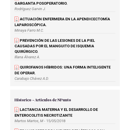
GARGANTA POSOPERATORIO.
Rodríguez Garvin J.
ACTUACIÓN ENFERMERA EN LA APENDICECTOMÍA
LAPAROSCÓPICA.
Minaya Farro M.C.
PREVENCIÓN DE LAS LESIONES DE LA PIEL
CAUSADAS POR EL MANGUITO DE ISQUEMIA
QUIRÚRGICO.
Illana Álvarez A.
QUIROFANOS HÍBRIDOS: UNA FORMA INTELIGENTE
DE OPERAR.
Carabajo Chávez A.D.
RECOMENDACIONES AL PACIENTE SOMETIDO A UNA
INTERVENCIÓN DE VASECTOMÍA.
Historico - Articulos de NPunto
Fernández Rodríguez A.
LACTANCIA MATERNA Y EL DESARROLLO DE
RECOMENDACIONES Y ABORDAJE DE ENFERMERÍA A
ENTEROCOLITIS NECROTIZANTE
PACIENTES MASTECTOMIZADAS.
Martos Martos, M
- 15/05/2018
Álvarez Torres E.M.