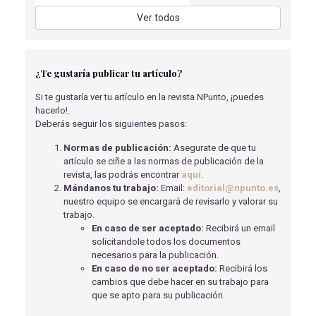
POSMENOPÁUSICAS PARA LA PREVENCIÓN DE
Ver todos
FRACTURAS
QUIÑONES DELGADO, M
- 15/05/2018
VIVIR CON PIE DIABÉTICO
¿Te gustaría publicar tu artículo?
Reyes Prieto, M
- 04/03/2026
Si te gustaría ver tu artículo en la revista NPunto, ¡puedes
ALIMENTACIÓN RECOMENDADA EN MUJERES QUE
hacerlo!.
PADECEN UN CANCER GINECOLÓGICO
Deberás seguir los siguientes pasos:
SALMERÓN CARREÑO, M
- 15/05/2018
Normas de publicación:
Asegurate de que tu
ACTUACIÓN ANTE EL CÓDIGO ICTUS
artículo se ciñe a las normas de publicación de la
Jorquera Zuara, S
- 29/06/2022
revista, las podrás encontrar
aquí
.
Mándanos tu trabajo:
Email:
editorial@npunto.es
,
ÚLCERAS POR PRESIÓN EN PERSONAS AL FINAL DE
nuestro equipo se encargará de revisarlo y valorar su
LA VIDA. TRATAMIENTO PALIATIVO
trabajo.
Fanjul Palleiro, S
- 07/06/2021
En caso de ser aceptado:
Recibirá un email
solicitandole todos los documentos
EFICACIA DEL EJERCICIO TERAPÉUTICO EN EL
necesarios para la publicación.
ABORDAJE DEL DOLOR CERVICAL CRÓNICO Y LA
En caso de no ser aceptado:
Recibirá los
POSTURA DE CABEZA ADELANTADA
cambios que debe hacer en su trabajo para
Laruelo Teresa, C
- 12/08/2021
que se apto para su publicación.
LA SEXUALIDAD EN LAS PERSONAS MAYORES. UNA