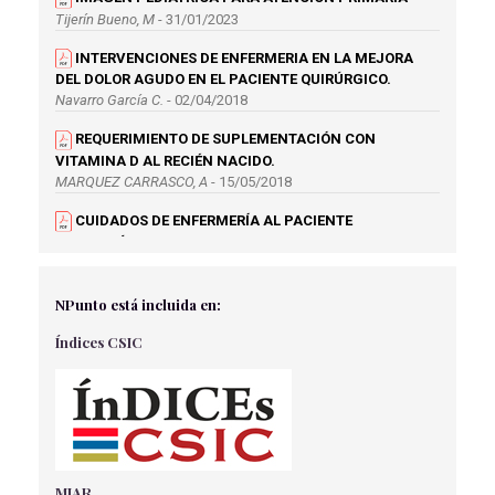
Tijerín Bueno, M
- 31/01/2023
INTERVENCIONES DE ENFERMERIA EN LA MEJORA
DEL DOLOR AGUDO EN EL PACIENTE QUIRÚRGICO.
Navarro García C.
- 02/04/2018
REQUERIMIENTO DE SUPLEMENTACIÓN CON
VITAMINA D AL RECIÉN NACIDO.
MARQUEZ CARRASCO, A
- 15/05/2018
CUIDADOS DE ENFERMERÍA AL PACIENTE
POSQUIRÚRGICO: ANALGESIA EPIDURAL.
Boyer Posadas R.
- 02/04/2018
EFECTOS BENEFICIOSOS DE LOS POLIFENOLES SOBRE
NPunto está incluida en:
EL SISTEMA CARDIOVASCULAR
Índices CSIC
Muñoz Bautista, J
- 15/05/2018
NUTRICIÓN DE NIÑOS ONCOLÓGICOS EN HOSPITAL
PEDIÁTRICO DE PINAR DEL RÍO
PAGEO CAIRO, M
- 15/05/2018
LA ENFERMERÍA Y LA SEXUALIDAD EN LA VEJEZ
Guerra Cabrera, M
- 01/09/2018
MIAR