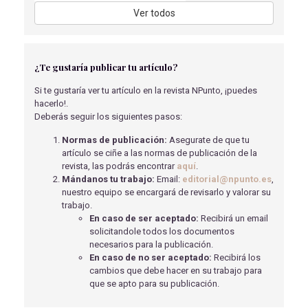
CUIDADOS DE ENFERMERÍA POS-QUIRÚRGICOS:
Ver todos
ARTROPLASTIA TOTAL DE RODILLA.
Chávez Barroso C.
- 02/04/2018
ROLES DE ENFERMERÍA EN EL ÁREA QUIRÚRGICA.
¿Te gustaría publicar tu artículo?
López Guerrero R.
- 02/04/2018
Si te gustaría ver tu artículo en la revista NPunto, ¡puedes
TRATAMIENTO PSICOLÓGICO DEL TRASTORNO
hacerlo!.
LÍMITE DE LA PERSONALIDAD
Deberás seguir los siguientes pasos:
Luque Patino, L
- 31/05/2023
Normas de publicación:
Asegurate de que tu
ANEURISMA DE AORTA ABDOMINAL
artículo se ciñe a las normas de publicación de la
Peña Olivar, I
- 27/04/2022
revista, las podrás encontrar
aquí
.
Mándanos tu trabajo:
Email:
editorial@npunto.es
,
ESTUDIO DE UN CASO DE COLECISTITIS EN
nuestro equipo se encargará de revisarlo y valorar su
URGENCIAS.
trabajo.
Rodríguez Arjona R.
- 02/04/2018
En caso de ser aceptado:
Recibirá un email
ANOREXIA NERVIOSA EN MUJER ADULTA QUE ACUDE
solicitandole todos los documentos
A URGENCIAS: CASO CLÍNICO
necesarios para la publicación.
Vallecillo Troncoso, J
- 15/05/2018
En caso de no ser aceptado:
Recibirá los
cambios que debe hacer en su trabajo para
que se apto para su publicación.