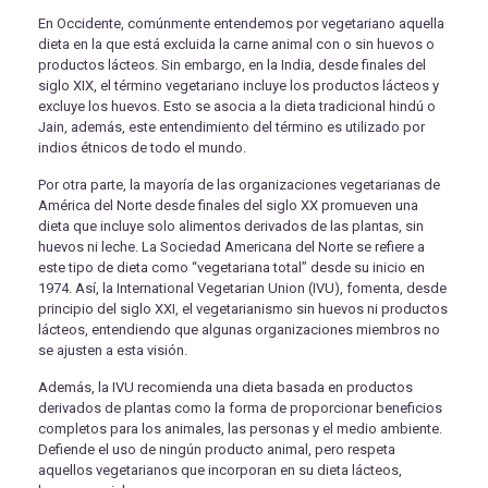
En Occidente, comúnmente entendemos por vegetariano aquella
dieta en la que está excluida la carne animal con o sin huevos o
productos lácteos. Sin embargo, en la India, desde finales del
siglo XIX, el término vegetariano incluye los productos lácteos y
excluye los huevos. Esto se asocia a la dieta tradicional hindú o
Jain, además, este entendimiento del término es utilizado por
indios étnicos de todo el mundo.
Por otra parte, la mayoría de las organizaciones vegetarianas de
América del Norte desde finales del siglo XX promueven una
dieta que incluye solo alimentos derivados de las plantas, sin
huevos ni leche. La Sociedad Americana del Norte se refiere a
este tipo de dieta como “vegetariana total” desde su inicio en
1974. Así, la International Vegetarian Union (IVU), fomenta, desde
principio del siglo XXI, el vegetarianismo sin huevos ni productos
lácteos, entendiendo que algunas organizaciones miembros no
se ajusten a esta visión.
Además, la IVU recomienda una dieta basada en productos
derivados de plantas como la forma de proporcionar beneficios
completos para los animales, las personas y el medio ambiente.
Defiende el uso de ningún producto animal, pero respeta
aquellos vegetarianos que incorporan en su dieta lácteos,