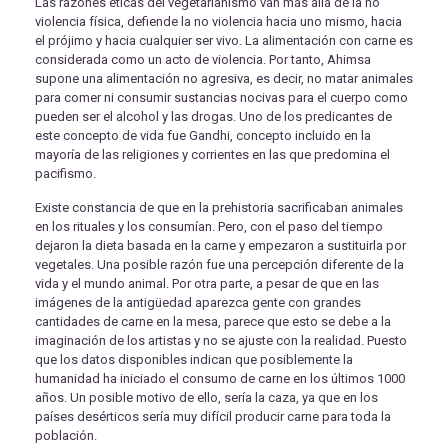
Las razones éticas del vegetarianismo van más allá de la no
violencia física, defiende la no violencia hacia uno mismo, hacia
el prójimo y hacia cualquier ser vivo. La alimentación con carne es
considerada como un acto de violencia. Por tanto, Ahimsa
supone una alimentación no agresiva, es decir, no matar animales
para comer ni consumir sustancias nocivas para el cuerpo como
pueden ser el alcohol y las drogas. Uno de los predicantes de
este concepto de vida fue Gandhi, concepto incluido en la
mayoría de las religiones y corrientes en las que predomina el
pacifismo.
Existe constancia de que en la prehistoria sacrificaban animales
en los rituales y los consumían. Pero, con el paso del tiempo
dejaron la dieta basada en la carne y empezaron a sustituirla por
vegetales. Una posible razón fue una percepción diferente de la
vida y el mundo animal. Por otra parte, a pesar de que en las
imágenes de la antigüedad aparezca gente con grandes
cantidades de carne en la mesa, parece que esto se debe a la
imaginación de los artistas y no se ajuste con la realidad. Puesto
que los datos disponibles indican que posiblemente la
humanidad ha iniciado el consumo de carne en los últimos 1000
años. Un posible motivo de ello, sería la caza, ya que en los
países desérticos sería muy difícil producir carne para toda la
población.