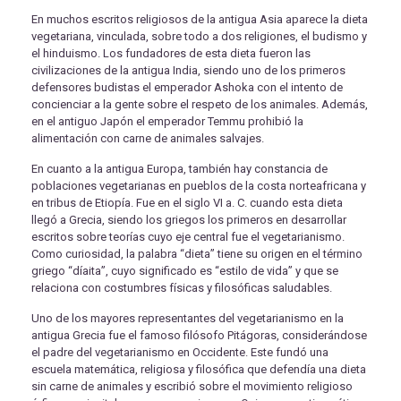
En muchos escritos religiosos de la antigua Asia aparece la dieta
vegetariana, vinculada, sobre todo a dos religiones, el budismo y
el hinduismo. Los fundadores de esta dieta fueron las
civilizaciones de la antigua India, siendo uno de los primeros
defensores budistas el emperador Ashoka con el intento de
concienciar a la gente sobre el respeto de los animales. Además,
en el antiguo Japón el emperador Temmu prohibió la
alimentación con carne de animales salvajes.
En cuanto a la antigua Europa, también hay constancia de
poblaciones vegetarianas en pueblos de la costa norteafricana y
en tribus de Etiopía. Fue en el siglo VI a. C. cuando esta dieta
llegó a Grecia, siendo los griegos los primeros en desarrollar
escritos sobre teorías cuyo eje central fue el vegetarianismo.
Como curiosidad, la palabra “dieta” tiene su origen en el término
griego “díaita”, cuyo significado es “estilo de vida” y que se
relaciona con costumbres físicas y filosóficas saludables.
Uno de los mayores representantes del vegetarianismo en la
antigua Grecia fue el famoso filósofo Pitágoras, considerándose
el padre del vegetarianismo en Occidente. Este fundó una
escuela matemática, religiosa y filosófica que defendía una dieta
sin carne de animales y escribió sobre el movimiento religioso