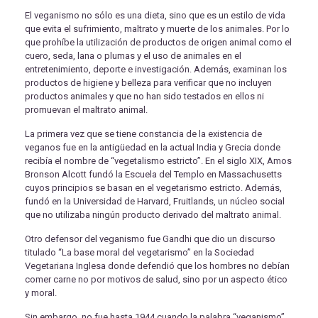
El veganismo no sólo es una dieta, sino que es un estilo de vida
que evita el sufrimiento, maltrato y muerte de los animales. Por lo
que prohíbe la utilización de productos de origen animal como el
cuero, seda, lana o plumas y el uso de animales en el
entretenimiento, deporte e investigación. Además, examinan los
productos de higiene y belleza para verificar que no incluyen
productos animales y que no han sido testados en ellos ni
promuevan el maltrato animal.
La primera vez que se tiene constancia de la existencia de
veganos fue en la antigüedad en la actual India y Grecia donde
recibía el nombre de “vegetalismo estricto”. En el siglo XIX, Amos
Bronson Alcott fundó la Escuela del Templo en Massachusetts
cuyos principios se basan en el vegetarismo estricto. Además,
fundó en la Universidad de Harvard, Fruitlands, un núcleo social
que no utilizaba ningún producto derivado del maltrato animal.
Otro defensor del veganismo fue Gandhi que dio un discurso
titulado “La base moral del vegetarismo” en la Sociedad
Vegetariana Inglesa donde defendió que los hombres no debían
comer carne no por motivos de salud, sino por un aspecto ético
y moral.
Sin embargo, no fue hasta 1944 cuando la palabra “veganismo”