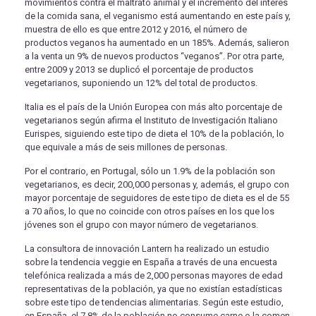
movimientos contra el maltrato animal y el incremento del interés
de la comida sana, el veganismo está aumentando en este país y,
muestra de ello es que entre 2012 y 2016, el número de
productos veganos ha aumentado en un 185%. Además, salieron
a la venta un 9% de nuevos productos “veganos”. Por otra parte,
entre 2009 y 2013 se duplicó el porcentaje de productos
vegetarianos, suponiendo un 12% del total de productos.
Italia es el país de la Unión Europea con más alto porcentaje de
vegetarianos según afirma el Instituto de Investigación Italiano
Eurispes, siguiendo este tipo de dieta el 10% de la población, lo
que equivale a más de seis millones de personas.
Por el contrario, en Portugal, sólo un 1.9% de la población son
vegetarianos, es decir, 200,000 personas y, además, el grupo con
mayor porcentaje de seguidores de este tipo de dieta es el de 55
a 70 años, lo que no coincide con otros países en los que los
jóvenes son el grupo con mayor número de vegetarianos.
La consultora de innovación Lantern ha realizado un estudio
sobre la tendencia veggie en España a través de una encuesta
telefónica realizada a más de 2,000 personas mayores de edad
representativas de la población, ya que no existían estadísticas
sobre este tipo de tendencias alimentarias. Según este estudio,
en España, el 7.8% de la población no consume carne o la comen