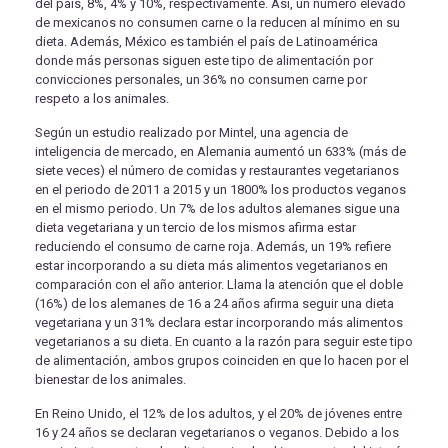
del país, 8%, 4% y 10%, respectivamente. Así, un número elevado
de mexicanos no consumen carne o la reducen al mínimo en su
dieta. Además, México es también el país de Latinoamérica
donde más personas siguen este tipo de alimentación por
convicciones personales, un 36% no consumen carne por
respeto a los animales.
Según un estudio realizado por Mintel, una agencia de
inteligencia de mercado, en Alemania aumentó un 633% (más de
siete veces) el número de comidas y restaurantes vegetarianos
en el periodo de 2011 a 2015 y un 1800% los productos veganos
en el mismo periodo. Un 7% de los adultos alemanes sigue una
dieta vegetariana y un tercio de los mismos afirma estar
reduciendo el consumo de carne roja. Además, un 19% refiere
estar incorporando a su dieta más alimentos vegetarianos en
comparación con el año anterior. Llama la atención que el doble
(16%) de los alemanes de 16 a 24 años afirma seguir una dieta
vegetariana y un 31% declara estar incorporando más alimentos
vegetarianos a su dieta. En cuanto a la razón para seguir este tipo
de alimentación, ambos grupos coinciden en que lo hacen por el
bienestar de los animales.
En Reino Unido, el 12% de los adultos, y el 20% de jóvenes entre
16 y 24 años se declaran vegetarianos o veganos. Debido a los