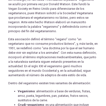
se acuñó por primera vez por Donald Watson. Este fundó la
Vegan Society en Reino Unido para diferenciarse de los
vegetarianos, pues Watson solicitó a la Sociedad Vegetariana
que proclamara el vegetarianismo no lácteo, pero estos se
negaron. Ante este hecho Watson elaboró un manuscrito
incorporando la palabra “veganismo” y definiéndola como el
principio del fin del vegetarianismo.
Esta asociación definió el término “vegano” como “un
vegetariano que no consume productos lácteos”, y, más tarde, en
1951, se redefinió como “una doctrina por la que el ser humano
debe vivir sin explotar a los animales”. Con esta nueva definición,
incorporó al término implicaciones medioambientales, que junto
a la naturaleza sanitaria siguen estando presentes en la
actualidad. En el siglo XXI el veganismo ganó muchos
seguidores en el mundo Occidental y, en la actualidad, sigue
aumentando el número de adeptos de este estilo de vida.
Dentro del veganismo existen tres variantes de alimentación:
Veganismo
: alimentación a base de verduras, frutas,
arroz, pasta, legumbres, pan, patatas, frutos secos,
sustitutos de la carne.
Crudi-veganismo
: es una alimentación que incluye