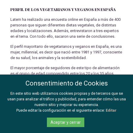
PERFIL DE LOS VEGETARIANOS Y VEGANOS EN ESPAÑA
Latern ha realizado una encuesta online en España a más de 400
personas que siguen diferentes dietas vegetales, de distintas
edades y localizaciones. Además, entrevistaron a tres expertos
en el tema. Con todo ello, sacaron una serie de conclusiones.
El perfil mayoritario de vegetarianos y veganos en España, es una
mujer, millennial, es decir que nació entre 1981 y 1997, consciente
de su salud, los animales y la sostenibilidad.
El mayor porcentaje de seguidores de este tipo de alimentación
es el grupo de edad comprendido entre los 20 y los 35 años.
Estos suelen tener unos ingresos algo por debajo de la media
Consentimiento de Cookies
debido a que se trata de gente joven y, un número elevado de
casos sigue un estilo de vida alternativo en el que se incluye
En este sitio web utilizamos cookies propias y de terceros que se
estas dietas.
usan para analizar el tráfico y publicidad, para entender cómo las usa
nuestro sitio y mejorar su experiencia.
En cuanto al sexo, en el grupo de edad mencionado, siguen este
Puede editar la configuración en el siguiente enlace:
Editar
tipo de alimentación cuatro mujeres por cada hombre. Esto
puede deberse a que las mujeres se preocupan más por su
Aceptar y cerrar
nutrición y optar por consumir alimentos más saludables.