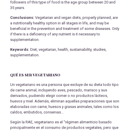
followers of this type of food is the age group between 20 and
35 years.
Conclusions:
Vegetarian and vegan diets, properly planned, are
a nutritionally healthy option in all stages in life, and may be
beneficial in the prevention and treatment of some diseases. Only
if there is a deficiency of any nutrient is it necessary to
supplementation.
Keywords:
Diet, vegetarian, health, sustainability, studies,
supplementation.
QUÉ ES SER VEGETARIANO
Un vegetariano es una persona que excluye de su dieta todo tipo
de carne animal, incluyendo aves, pescado, marisco y sus
derivados, pudiendo elegir comer o no productos lácteos,
huevos y miel. Además, eliminan aquellas preparaciones que son
elaboradas con carne, huesos y grasas animales, tales como los
caldos, embutidos, conservas...
Según la RAE, vegetariano es el “régimen alimenticio basado
principalmente en el consumo de productos vegetales, pero que