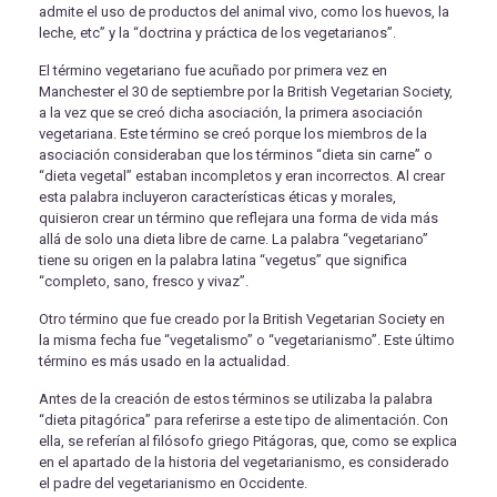
admite el uso de productos del animal vivo, como los huevos, la
leche, etc” y la “doctrina y práctica de los vegetarianos”.
El término vegetariano fue acuñado por primera vez en
Manchester el 30 de septiembre por la British Vegetarian Society,
a la vez que se creó dicha asociación, la primera asociación
vegetariana. Este término se creó porque los miembros de la
asociación consideraban que los términos “dieta sin carne” o
“dieta vegetal” estaban incompletos y eran incorrectos. Al crear
esta palabra incluyeron características éticas y morales,
quisieron crear un término que reflejara una forma de vida más
allá de solo una dieta libre de carne. La palabra “vegetariano”
tiene su origen en la palabra latina “vegetus” que significa
“completo, sano, fresco y vivaz”.
Otro término que fue creado por la British Vegetarian Society en
la misma fecha fue “vegetalismo” o “vegetarianismo”. Este último
término es más usado en la actualidad.
Antes de la creación de estos términos se utilizaba la palabra
“dieta pitagórica” para referirse a este tipo de alimentación. Con
ella, se referían al filósofo griego Pitágoras, que, como se explica
en el apartado de la historia del vegetarianismo, es considerado
el padre del vegetarianismo en Occidente.