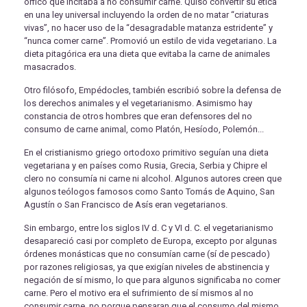
órfico que incitaba a no consumir carne. Quiso convertir su ética
en una ley universal incluyendo la orden de no matar “criaturas
vivas”, no hacer uso de la “desagradable matanza estridente” y
“nunca comer carne”. Promovió un estilo de vida vegetariano. La
dieta pitagórica era una dieta que evitaba la carne de animales
masacrados.
Otro filósofo, Empédocles, también escribió sobre la defensa de
los derechos animales y el vegetarianismo. Asimismo hay
constancia de otros hombres que eran defensores del no
consumo de carne animal, como Platón, Hesíodo, Polemón...
En el cristianismo griego ortodoxo primitivo seguían una dieta
vegetariana y en países como Rusia, Grecia, Serbia y Chipre el
clero no consumía ni carne ni alcohol. Algunos autores creen que
algunos teólogos famosos como Santo Tomás de Aquino, San
Agustín o San Francisco de Asís eran vegetarianos.
Sin embargo, entre los siglos IV d. C y VI d. C. el vegetarianismo
desapareció casi por completo de Europa, excepto por algunas
órdenes monásticas que no consumían carne (sí de pescado)
por razones religiosas, ya que exigían niveles de abstinencia y
negación de sí mismo, lo que para algunos significaba no comer
carne. Pero el motivo era el sufrimiento de sí mismos al no
consumir carne, no porque pensaran que el consumo del mismo