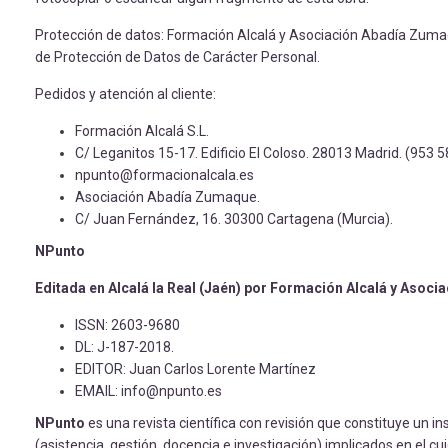
Protección de datos: Formación Alcalá y Asociación Abadía Zumaq
de Protección de Datos de Carácter Personal.
Pedidos y atención al cliente:
Formación Alcalá S.L.
C/ Leganitos 15-17. Edificio El Coloso. 28013 Madrid. (953 5
npunto@formacionalcala.es
Asociación Abadía Zumaque.
C/ Juan Fernández, 16. 30300 Cartagena (Murcia).
NPunto
Editada en Alcalá la Real (Jaén) por Formación Alcalá y Asoc
ISSN: 2603-9680
DL: J-187-2018.
EDITOR: Juan Carlos Lorente Martínez
EMAIL: info@npunto.es
NPunto
es una revista científica con revisión que constituye un i
(asistencia, gestión, docencia e investigación) implicados en el cu