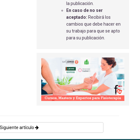
CASO CLÍNICO - PREVENCIÓN DE LA
la publicación.
FLEBITIS SUPERFICIAL
En caso de no ser
Martínez Pizarro, S
- 13/05/2020
aceptado:
Recibirá los
cambios que debe hacer en
PRINCIPALES PATOLOGÍAS DE
su trabajo para que se apto
INGRESO EN UCI NEONATAL
para su publicación.
Montes Pérez, L
- 28/12/2022
URGENCIAS Y EMERGENCIAS
OFTALMOLÓGICAS
González Fernández, A., Polo Morís, B.,
González Fernández, C
- 31/03/2025
REVISIÓN BIBLIOGRÁFICA -
PREVENCIÓN DEL ESTRÉS LABORAL EN
PROFESIONALES SANITARIOS TRAS LA
PANDEMIA DE COVID-19
Sánchez Rodríguez, N
- 04/03/2026
IMPACTO DE LAS REDES SOCIALES
Siguiente artículo
EN LA DONACIÓN DE MÉDULA ÓSEA
Gómez Torres, P
- 01/09/2018