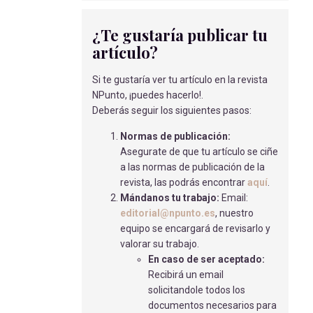
INTUBACIÓN E INDUCCIÓN
ANESTÉSICA EN EL PACIENTE
¿Te gustaría publicar tu
PEDIÁTRICO
artículo?
Matas Caballero, S., Martín Martín-Peralta,
G., Azahares Moiset, E
- 27/03/2024
Si te gustaría ver tu artículo en la revista
DOLOR POSTOPERATORIO.
NPunto, ¡puedes hacerlo!.
ACTUALIZACIÓN ENFERMERA
Deberás seguir los siguientes pasos:
Cabezas Esteban, M.A
- 21/01/2021
Normas de publicación:
ESTUDIO DE UN CASO DE CUADRO
Asegurate de que tu artículo se ciñe
SUBOCLUSIVO EN URGENCIAS.
a las normas de publicación de la
Rodríguez Arjona R.
- 02/04/2018
revista, las podrás encontrar
aquí
.
Mándanos tu trabajo:
Email:
REVISIÓN BIBLIOGRÁFICA - ¿CÓMO
editorial@npunto.es
, nuestro
INFLUYE EL ESTRÉS MATERNO
equipo se encargará de revisarlo y
DURANTE EL EMBARAZO?
valorar su trabajo.
Moya Crespo, M.J
- 30/07/2025
En caso de ser aceptado:
Recibirá un email
EL USO DE MIEL EN MUCOSITIS ORAL
solicitandole todos los
Muñoz Bautista, J
- 15/05/2018
documentos necesarios para