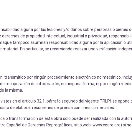
abilidad alguna por las lesiones y/o daños sobre personas o bienes q
derechos de propiedad intelectual, industrial o privacidad, responsabil
aque tampoco asumirán responsabilidad alguna por la aplicación o util
 material. En particular, se recomienda realizar una verificación indepe
, ni transmitido por ningún procedimiento electrónico no mecánico, incl
de recuperación de información, en ninguna forma, ni por ningún medio, 
 de la misma.
istos en el artículo 32.1, párrafo segundo del vigente TRLPI, se opone
opósito de elaborar resúmenes de prensa con fines comerciales.
ica o transformación de esta obra solo puede ser realizada con la autor
Centro Español de Derechos Reprográficos, sitio web: www.cedro.org) si ne