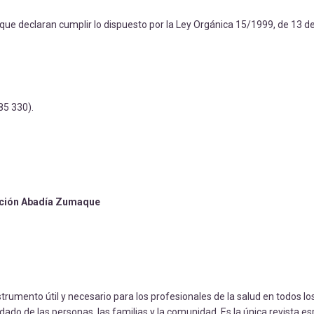
ue declaran cumplir lo dispuesto por la Ley Orgánica 15/1999, de 13 de
85 330).
iación Abadía Zumaque
nstrumento útil y necesario para los profesionales de la salud en todos l
idado de las personas, las familias y la comunidad. Es la única revista e