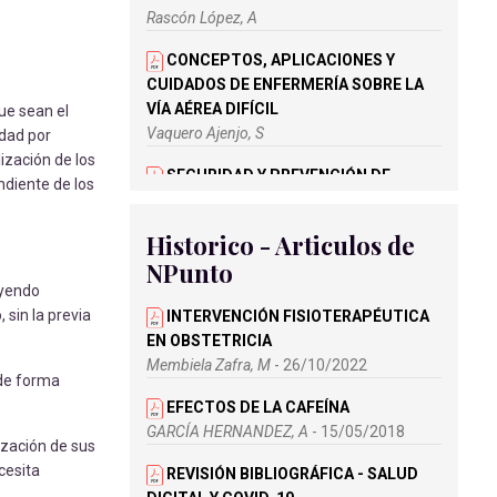
Rascón López, A
CONCEPTOS, APLICACIONES Y
CUIDADOS DE ENFERMERÍA SOBRE LA
VÍA AÉREA DIFÍCIL
ue sean el
Vaquero Ajenjo, S
idad por
ización de los
SEGURIDAD Y PREVENCIÓN DE
ndiente de los
COMPLICACIONES DURANTE EL
SOPORTE ECMO
Historico - Articulos de
Rascón López, A
NPunto
uyendo
REVISIÓN BIBLIOGRÁFICA -
sin la previa
INTERACCIÓN FÁRMACO-NUTRIENTE
INTERVENCIÓN FISIOTERAPÉUTICA
EN LA ENFERMEDAD DE PÁRKINSON. EL
EN OBSTETRICIA
IMPACTO DE LAS PROTEÍNAS EN LA
Membiela Zafra, M
- 26/10/2022
 de forma
ABSORCIÓN DE LA LEVODOPA
EFECTOS DE LA CAFEÍNA
Ruiz de Galarreta Martitegui, A., Rodriguez
GARCÍA HERNANDEZ, A
- 15/05/2018
Villanueva, A
ización de sus
cesita
REVISIÓN BIBLIOGRÁFICA - SALUD