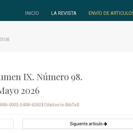
INICIO
LA REVISTA
ENVÍO DE ARTICULO
ITOS
umen IX. Número 98.
Mayo 2026
/0000-0002-5408-6263
|
Citation to BibTeX
Siguiente artículo