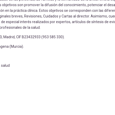
s objetivos son promover la difusión del conocimiento, potenciar el desar
ión en la práctica clínica. Estos objetivos se corresponden con las difere
riginales breves, Revisiones, Cuidados y Cartas al director. Asimismo, cue
e especial interés realizados por expertos, artículos de síntesis de ev
 profesionales de la salud.
013, Madrid, CIF B23432933 (953 585 330).
gena (Murcia).
 salud