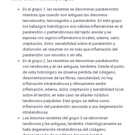
En el grupo 1, las recientes se denominan paratenonitis
mientras que cuando son antiguas las denomina
tenosinovitis, tenovaginitis o peritendinitis. En este grupo
los hallazgos histológicos son células inflamatorias en el
paratendón o peritendinosas del tejido areolar y se
expresa con signos inflamatorios locales, edema, calor,
crepitación, dolor, sensibilidad sobre el paratendón y
disfunción, en resumen no es más que inflamación del
paratendón con sinovitis o sin ella.
En el grupo 2, las recientes se denominan paratenonitis
con tendinosis y en las antiguas, tendinitis. Desde el punto
de vista histológico se observa pérdida del colágeno,
desorientaciones de las fibras, vascularidad, no hay
inflamación intratendinosa y clínicamente existe
inflamación, edema, dolor, crepitación y sensibilidad local
sobre el tendón; en este caso se añaden nódulos
tendinosos palpables. Este grupo se define como
inflamación del paratendón asociada a una degeneración
intratendinosa.
Las lesiones recientes del grupo 3 se denominan
tendinosis y las antiguas, tendinitis. Histológicamente se
halla degeneración intratendinosa del colágeno,