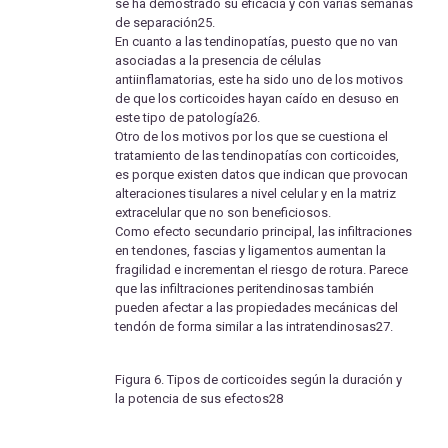
se ha demostrado su eficacia y con varias semanas
de separación25.
En cuanto a las tendinopatías, puesto que no van
asociadas a la presencia de células
antiinflamatorias, este ha sido uno de los motivos
de que los corticoides hayan caído en desuso en
este tipo de patología26.
Otro de los motivos por los que se cuestiona el
tratamiento de las tendinopatías con corticoides,
es porque existen datos que indican que provocan
alteraciones tisulares a nivel celular y en la matriz
extracelular que no son beneficiosos.
Como efecto secundario principal, las infiltraciones
en tendones, fascias y ligamentos aumentan la
fragilidad e incrementan el riesgo de rotura. Parece
que las infiltraciones peritendinosas también
pueden afectar a las propiedades mecánicas del
tendón de forma similar a las intratendinosas27.
Figura 6. Tipos de corticoides según la duración y
la potencia de sus efectos28