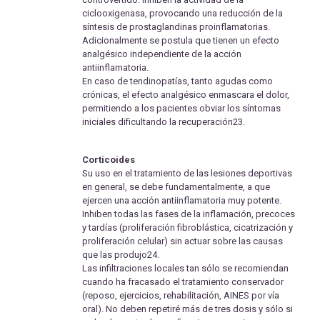
ciclooxigenasa, provocando una reducción de la
síntesis de prostaglandinas proinflamatorias.
Adicionalmente se postula que tienen un efecto
analgésico independiente de la acción
antiinflamatoria.
En caso de tendinopatías, tanto agudas como
crónicas, el efecto analgésico enmascara el dolor,
permitiendo a los pacientes obviar los síntomas
iniciales dificultando la recuperación23.
Corticoides
Su uso en el tratamiento de las lesiones deportivas
en general, se debe fundamentalmente, a que
ejercen una acción antiinflamatoria muy potente.
Inhiben todas las fases de la inflamación, precoces
y tardías (proliferación fibroblástica, cicatrización y
proliferación celular) sin actuar sobre las causas
que las produjo24.
Las infiltraciones locales tan sólo se recomiendan
cuando ha fracasado el tratamiento conservador
(reposo, ejercicios, rehabilitación, AINES por vía
oral). No deben repetiré más de tres dosis y sólo si