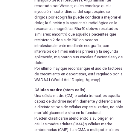
manguito de los rotadores). Algo similar fue
reportado por Wesner, quien concluye que la
inyección intratendinosa del supraespinoso
dirigida por ecografía puede conducir a mejorar el
dolor, la función y la apariencia radiológica en la
resonancia magnética. Rha40 obtuvo resultados
similares; encontró que aquellos pacientes que
recibieron 2 dosis de PRP colocados
intralesionalmente mediante ecografía, con
intervalos de 1 mes entre la primera y la segunda
aplicación, mejoraron sus escalas funcionales y de
dolor.
Por último, hay que recordar que el uso de factores
de crecimiento en deportistas, está regulado por la
WADA41 (World Anti-Doping Agency)
Células madre (stem cells).
Una célula madre (CM) o célula troncal, es aquella
capaz de dividirse indefinidamente y diferenciarse
a distintos tipos de células especializadas, no sólo
morfológicamente sino en lo funcional.
Pueden clasificarse atendiendo a su origen en
células madre adultas (CMA) y células madre
embrionarias (CME). Las CMA o multipotenciales,