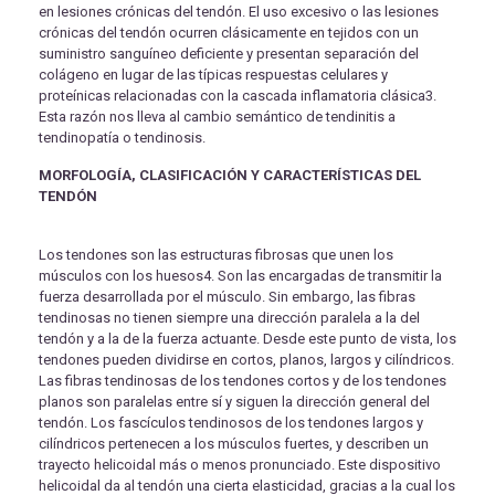
en lesiones crónicas del tendón. El uso excesivo o las lesiones
crónicas del tendón ocurren clásicamente en tejidos con un
suministro sanguíneo deficiente y presentan separación del
colágeno en lugar de las típicas respuestas celulares y
proteínicas relacionadas con la cascada inflamatoria clásica3.
Esta razón nos lleva al cambio semántico de tendinitis a
tendinopatía o tendinosis.
MORFOLOGÍA, CLASIFICACIÓN Y CARACTERÍSTICAS DEL
TENDÓN
Los tendones son las estructuras fibrosas que unen los
músculos con los huesos4. Son las encargadas de transmitir la
fuerza desarrollada por el músculo. Sin embargo, las fibras
tendinosas no tienen siempre una dirección paralela a la del
tendón y a la de la fuerza actuante. Desde este punto de vista, los
tendones pueden dividirse en cortos, planos, largos y cilíndricos.
Las fibras tendinosas de los tendones cortos y de los tendones
planos son paralelas entre sí y siguen la dirección general del
tendón. Los fascículos tendinosos de los tendones largos y
cilíndricos pertenecen a los músculos fuertes, y describen un
trayecto helicoidal más o menos pronunciado. Este dispositivo
helicoidal da al tendón una cierta elasticidad, gracias a la cual los