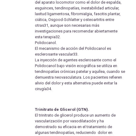
del aparato locomotor como el dolor de espalda,
esguinces, tendinopatías, inestabilidad articular,
laxitud ligamentosa, fibromialgia, fascitis plantar,
ciática, Osgood-Schlatter y osteoartritis entre
otras31, aunque son necesarias más
investigaciones para recomendar abiertamente
esta terapia32.
Polidocanol.
El mecanismo de acción del Polidocanol es
esclerosante vascular33.
La inyección de agentes esclerosante como el
Polidocanol bajo visión ecográfica se utiliza en
tendinopatías crónicas patelar y aquílea, cuando se
demuestra neovasculatura. Los pacientes refieren
alivio del dolor y esta alternativa puede evitar la
cirugía34.
Trinitrato de Glicerol (GTN).
El trinitrato de glicerol produce un aumento de
vascularización por vasodilatación y ha
demostrado su eficacia en el tratamiento de
algunas tendinopatías, reduciendo dolor en