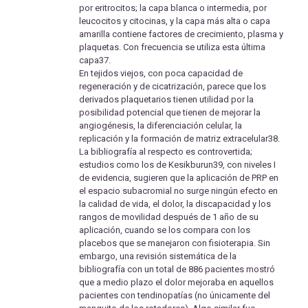
por eritrocitos; la capa blanca o intermedia, por
leucocitos y citocinas, y la capa más alta o capa
amarilla contiene factores de crecimiento, plasma y
plaquetas. Con frecuencia se utiliza esta última
capa37.
En tejidos viejos, con poca capacidad de
regeneración y de cicatrización, parece que los
derivados plaquetarios tienen utilidad por la
posibilidad potencial que tienen de mejorar la
angiogénesis, la diferenciación celular, la
replicación y la formación de matriz extracelular38.
La bibliografía al respecto es controvertida;
estudios como los de Kesikburun39, con niveles I
de evidencia, sugieren que la aplicación de PRP en
el espacio subacromial no surge ningún efecto en
la calidad de vida, el dolor, la discapacidad y los
rangos de movilidad después de 1 año de su
aplicación, cuando se los compara con los
placebos que se manejaron con fisioterapia. Sin
embargo, una revisión sistemática de la
bibliografía con un total de 886 pacientes mostró
que a medio plazo el dolor mejoraba en aquellos
pacientes con tendinopatías (no únicamente del