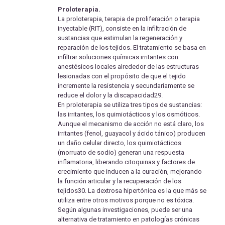
Proloterapia.
La proloterapia, terapia de proliferación o terapia
inyectable (RIT), consiste en la infiltración de
sustancias que estimulan la regeneración y
reparación de los tejidos. El tratamiento se basa en
infiltrar soluciones químicas irritantes con
anestésicos locales alrededor de las estructuras
lesionadas con el propósito de que el tejido
incremente la resistencia y secundariamente se
reduce el dolor y la discapacidad29.
En proloterapia se utiliza tres tipos de sustancias:
las irritantes, los quimiotácticos y los osmóticos.
Aunque el mecanismo de acción no está claro, los
irritantes (fenol, guayacol y ácido tánico) producen
un daño celular directo, los quimiotácticos
(morruato de sodio) generan una respuesta
inflamatoria, liberando citoquinas y factores de
crecimiento que inducen a la curación, mejorando
la función articular y la recuperación de los
tejidos30. La dextrosa hipertónica es la que más se
utiliza entre otros motivos porque no es tóxica.
Según algunas investigaciones, puede ser una
alternativa de tratamiento en patologías crónicas