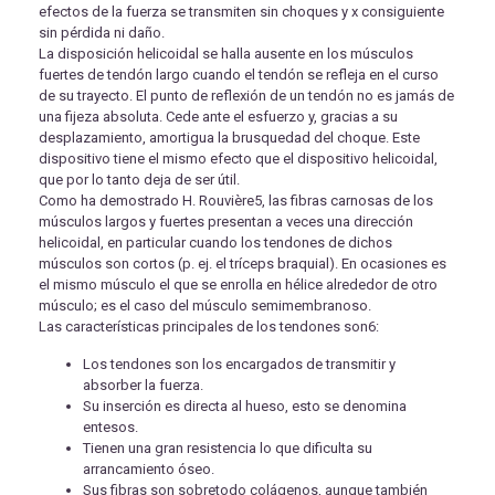
efectos de la fuerza se transmiten sin choques y x consiguiente
sin pérdida ni daño.
La disposición helicoidal se halla ausente en los músculos
fuertes de tendón largo cuando el tendón se refleja en el curso
de su trayecto. El punto de reflexión de un tendón no es jamás de
una fijeza absoluta. Cede ante el esfuerzo y, gracias a su
desplazamiento, amortigua la brusquedad del choque. Este
dispositivo tiene el mismo efecto que el dispositivo helicoidal,
que por lo tanto deja de ser útil.
Como ha demostrado H. Rouvière5, las fibras carnosas de los
músculos largos y fuertes presentan a veces una dirección
helicoidal, en particular cuando los tendones de dichos
músculos son cortos (p. ej. el tríceps braquial). En ocasiones es
el mismo músculo el que se enrolla en hélice alrededor de otro
músculo; es el caso del músculo semimembranoso.
Las características principales de los tendones son6:
Los tendones son los encargados de transmitir y
absorber la fuerza.
Su inserción es directa al hueso, esto se denomina
entesos.
Tienen una gran resistencia lo que dificulta su
arrancamiento óseo.
Sus fibras son sobretodo colágenos, aunque también