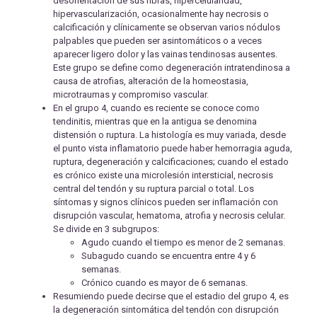
desorientación de sus fibras, hipercelularidad,
hipervascularización, ocasionalmente hay necrosis o
calcificación y clínicamente se observan varios nódulos
palpables que pueden ser asintomáticos o a veces
aparecer ligero dolor y las vainas tendinosas ausentes.
Este grupo se define como degeneración intratendinosa a
causa de atrofias, alteración de la homeostasia,
microtraumas y compromiso vascular.
En el grupo 4, cuando es reciente se conoce como
tendinitis, mientras que en la antigua se denomina
distensión o ruptura. La histología es muy variada, desde
el punto vista inflamatorio puede haber hemorragia aguda,
ruptura, degeneración y calcificaciones; cuando el estado
es crónico existe una microlesión intersticial, necrosis
central del tendón y su ruptura parcial o total. Los
síntomas y signos clínicos pueden ser inflamación con
disrupción vascular, hematoma, atrofia y necrosis celular.
Se divide en 3 subgrupos:
Agudo cuando el tiempo es menor de 2 semanas.
Subagudo cuando se encuentra entre 4 y 6
semanas.
Crónico cuando es mayor de 6 semanas.
Resumiendo puede decirse que el estadio del grupo 4, es
la degeneración sintomática del tendón con disrupción