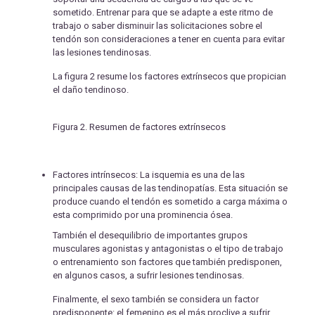
sometido. Entrenar para que se adapte a este ritmo de
trabajo o saber disminuir las solicitaciones sobre el
tendón son consideraciones a tener en cuenta para evitar
las lesiones tendinosas.
La figura 2 resume los factores extrínsecos que propician
el daño tendinoso.
Figura 2. Resumen de factores extrínsecos
Factores intrínsecos: La isquemia es una de las
principales causas de las tendinopatías. Esta situación se
produce cuando el tendón es sometido a carga máxima o
esta comprimido por una prominencia ósea.
También el desequilibrio de importantes grupos
musculares agonistas y antagonistas o el tipo de trabajo
o entrenamiento son factores que también predisponen,
en algunos casos, a sufrir lesiones tendinosas.
Finalmente, el sexo también se considera un factor
predisponente: el femenino es el más proclive a sufrir