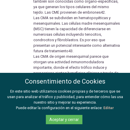
también son conocidas como órgano-específicas,
ya que generan los tipos celulares del mismo
tejido. Las CME provienen de embriones42.
Las CMA se subdividen en hematopoyéticas y
mesenquimales. Las células madre mesenquimales
(MSC) tienen la capacidad de diferenciarse en
numerosas células incluyendo tenocitos,
condrocitos y fibroblastos. Es por eso que
presentan un potencial interesante como alternativa
futura de tratamiento43.
Las CMA de origen mesenquimal parece que
otorgan una actividad inmunomoduladora
importante, donde el efecto trófico induce y
proporciona ciertos beneficios clínicos a través de
la liberación de factores antiapoptóticos,
Consentimiento de Cookies
quimiotácticos, antifibróticos y angiogénicos en el
foco de la lesión, aunque el efecto regenerador hoy
En este sitio web utilizamos cookies propias y de terceros que se
en día aún está bajo estudio y confirmación
usan para analizar el tráfico y publicidad, para entender cómo las usa
científica.
nuestro sitio y mejorar su experiencia.
De todas formas, el uso de estas terapias con MSC
Puede editar la configuración en el siguiente enlace:
Editar
en patologías musculoesqueléticas tiene un
enorme potencial, especialmente en tendón,
Aceptar y cerrar
ligamento y cartílago; por sus características de
fácil extracción, preparación e inyección44.