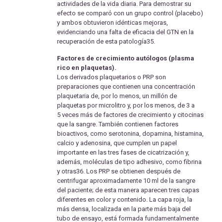
actividades de la vida diaria. Para demostrar su
efecto se comparó con un grupo control (placebo)
y ambos obtuvieron idénticas mejoras,
evidenciando una falta de eficacia del GTN en la
recuperación de esta patología35.
Factores de crecimiento autólogos (plasma
rico en plaquetas).
Los derivados plaquetarios o PRP son
preparaciones que contienen una concentración
plaquetaria de, por lo menos, un millón de
plaquetas por microlitro y, por los menos, de 3 a
5 veces más de factores de crecimiento y citocinas
que la sangre. También contienen factores
bioactivos, como serotonina, dopamina, histamina,
calcio y adenosina, que cumplen un papel
importante en las tres fases de cicatrización y,
además, moléculas de tipo adhesivo, como fibrina
y otras36. Los PRP se obtienen después de
centrifugar aproximadamente 10 ml de la sangre
del paciente; de esta manera aparecen tres capas
diferentes en color y contenido. La capa roja, la
más densa, localizada en la parte más baja del
tubo de ensayo, está formada fundamentalmente