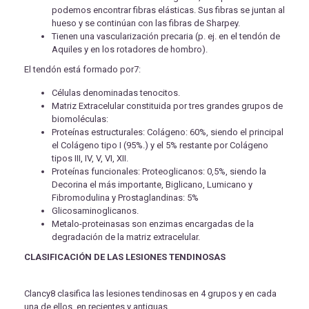
podemos encontrar fibras elásticas. Sus fibras se juntan al
hueso y se continúan con las fibras de Sharpey.
Tienen una vascularización precaria (p. ej. en el tendón de
Aquiles y en los rotadores de hombro).
El tendón está formado por7:
Células denominadas tenocitos.
Matriz Extracelular constituida por tres grandes grupos de
biomoléculas:
Proteínas estructurales: Colágeno: 60%, siendo el principal
el Colágeno tipo I (95%.) y el 5% restante por Colágeno
tipos III, IV, V, VI, XII.
Proteínas funcionales: Proteoglicanos: 0,5%, siendo la
Decorina el más importante, Biglicano, Lumicano y
Fibromodulina y Prostaglandinas: 5%
Glicosaminoglicanos.
Metalo-proteinasas son enzimas encargadas de la
degradación de la matriz extracelular.
CLASIFICACIÓN DE LAS LESIONES TENDINOSAS
Clancy8 clasifica las lesiones tendinosas en 4 grupos y en cada
una de ellos, en recientes y antiguas.