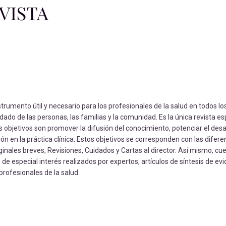
VISTA
nstrumento útil y necesario para los profesionales de la salud en todos l
idado de las personas, las familias y la comunidad. Es la única revista e
s objetivos son promover la difusión del conocimiento, potenciar el desar
ión en la práctica clínica. Estos objetivos se corresponden con las difere
riginales breves, Revisiones, Cuidados y Cartas al director. Así mismo, cu
e especial interés realizados por expertos, artículos de síntesis de ev
 profesionales de la salud.