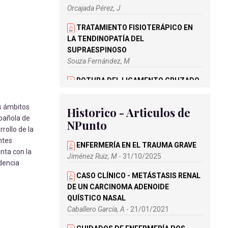
Orcajada Pérez, J
TRATAMIENTO FISIOTERÁPICO EN
LA TENDINOPATÍA DEL
SUPRAESPINOSO
Souza Fernández, M
ROTURA DEL LIGAMENTO CRUZADO
ANTERIOR ¿QUÉ SE PUEDE HACER
DESDE EL DEPORTE? PREVENCIÓN Y
os ámbitos
Historico - Articulos de
RECUPERACIÓN
spañola de
NPunto
Pons Albert, F
rollo de la
ntes
ESTUDIO TRANSVERSAL - EFECTOS
ENFERMERÍA EN EL TRAUMA GRAVE
enta con la
A CORTO PLAZO DEL DRENAJE
Jiménez Ruiz, M
- 31/10/2025
idencia
AUTÓGENO EN LA INHOMOGENEIDAD
CASO CLÍNICO - METÁSTASIS RENAL
VENTILATORIA EN PACIENTES CON
DE UN CARCINOMA ADENOIDE
FIBROSIS QUÍSTICA
QUÍSTICO NASAL
Fernández Cadenas, Á
Caballero García, A
- 21/01/2021
REVISIÓN SISTEMÁTICA Y