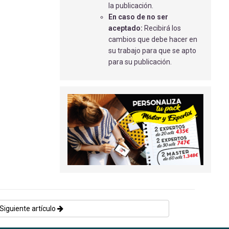
Baca Bocanegra M.
- 02/04/2018
la publicación.
En caso de no ser
REVISIÓN BIBLIOGRÁFICA - HIGIENE
aceptado:
Recibirá los
DIARIA CON GLUCONATO DE
cambios que debe hacer en
CLORHEXIDINA EN EL PACIENTE
su trabajo para que se apto
CRÍTICO
para su publicación.
Guirado Barrero, M., T
- 23/07/2024
ROTURA DEL LIGAMENTO ANTERIOR
EN DEPORTE
Albert Pons, F
- 01/01/2019
ACTUACIÓN DE ENFERMERÍA
QUIRÚRGICA EN ANCIANO CON ÚLCERA
EN MALÉOLO.
González Martín E.
- 02/04/2018
LÁMPARAS DE INFRAROJOS Y
SISTEMAS DE TUBOS DE VACÍO PARA
LA EXTRACCIÓN VENOSA
Siguiente artículo
Frigola Folqué , E
- 01/09/2018