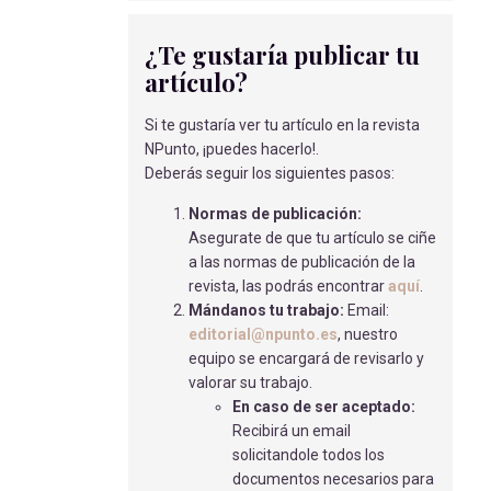
GINECOLÓGICO
SALMERÓN CARREÑO, M
- 15/05/2018
¿Te gustaría publicar tu
artículo?
PAPEL DE LA ALIMENTACIÓN Y EL
ENTRENAMIENTO EN LA
Si te gustaría ver tu artículo en la revista
RECUPERACIÓN Y LA REDUCCIÓN DEL
NPunto, ¡puedes hacerlo!.
RIESGO
Deberás seguir los siguientes pasos:
Aizpurua Saizar, I
- 23/06/2025
Normas de publicación:
HIPERPLASIA BENIGNA DE
Asegurate de que tu artículo se ciñe
PRÓSTATA Y ALOPECIA ANDROGÉNICA
a las normas de publicación de la
EN LA POBLACIÓN ADULTA MASCULINA
revista, las podrás encontrar
aquí
.
COMO PROBLEMA DE SALUD PÚBLICA
Mándanos tu trabajo:
Email:
López García, P
- 19/01/2021
editorial@npunto.es
, nuestro
equipo se encargará de revisarlo y
TERAPIAS ALTERNATIVAS PARA EL
valorar su trabajo.
DOLOR
En caso de ser aceptado:
Iglesias Ruisánchez, S
- 21/01/2021
Recibirá un email
MANEJO DEL DOLOR
solicitandole todos los
POSOPERATORIO.
documentos necesarios para