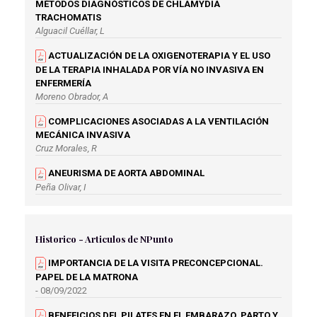
MÉTODOS DIAGNÓSTICOS DE CHLAMYDIA
TRACHOMATIS
Alguacil Cuéllar, L
ACTUALIZACIÓN DE LA OXIGENOTERAPIA Y EL USO
DE LA TERAPIA INHALADA POR VÍA NO INVASIVA EN
ENFERMERÍA
Moreno Obrador, A
COMPLICACIONES ASOCIADAS A LA VENTILACIÓN
MECÁNICA INVASIVA
Cruz Morales, R
ANEURISMA DE AORTA ABDOMINAL
Peña Olivar, I
DESARROLLO DEL NIÑO DE 0 A 6 AÑOS
Pérez Fernández, L
Historico - Articulos de NPunto
TOXINA BOTULÍNICA Y SUS APLICACIONES CLÍNICAS
IMPORTANCIA DE LA VISITA PRECONCEPCIONAL.
Fernández García, G
PAPEL DE LA MATRONA
CASO CLÍNICO - TERAPIA CON LUTECIO 177
- 08/09/2022
Olivares Polo, L
BENEFICIOS DEL PILATES EN EL EMBARAZO, PARTO Y