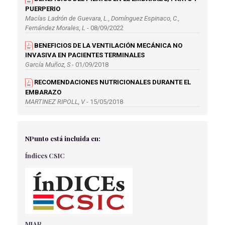
PUERPERIO
Macías Ladrón de Guevara, L., Domínguez Espinaco, C.,
Fernández Morales, L
- 08/09/2022
BENEFICIOS DE LA VENTILACIÓN MECÁNICA NO
INVASIVA EN PACIENTES TERMINALES
García Muñoz, S
- 01/09/2018
RECOMENDACIONES NUTRICIONALES DURANTE EL
EMBARAZO
MARTINEZ RIPOLL, V
- 15/05/2018
REVISIÓN BIBLIOGRÁFICA DEL USO DEL TÉ VERDE
PARA PREVENCIÓN DEL CÁNCER DE MAMA
NPunto está incluida en:
Villalon Rivero, M
- 15/05/2018
Índices CSIC
MANEJO Y CONTROL DEL DOLOR EN UNIDADES DE
CUIDADOS INTENSIVOS NEONATALES
García Álvarez, P
- 25/10/2021
FRACTURA DE COLLES DERECHA TRAS CAÍDA
ACCIDENTAL EN VÍA PÚBLICA.
Córdoba Alarcón M.T.
- 02/04/2018
MIAR