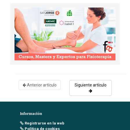
Domínguez Soto I.
- 02/04/2018
NUEVAS COMPETENCIAS EN ENFERMERÍA
COMUNITARIA: LA GASTROSTOMÍA ENDOSCÓPICA
PERCUTÁNEA
Arévalo Sillero, D
- 01/09/2018
Anterior artículo
Siguiente artículo
Información
Registrarse en la web
Política de cookies