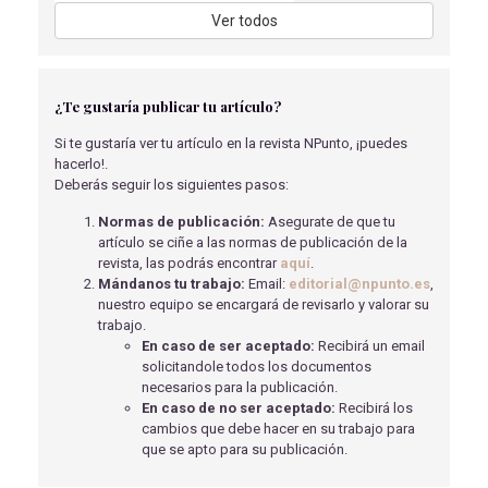
Reguera Suárez, L
- 22/02/2022
Ver todos
CAÍDA DE MOTO, CASO CLÍNICO.
Fernández Fernández S.M.
- 02/04/2018
¿Te gustaría publicar tu artículo?
TRATAMIENTO FISIOTERÁPICO TRAS ARTROPLASTIA
TOTAL DE HOMBRO.
Si te gustaría ver tu artículo en la revista NPunto, ¡puedes
Ruiz Camacho M.D.
- 02/04/2018
hacerlo!.
Deberás seguir los siguientes pasos:
LA SEXUALIDAD EN LAS PERSONAS MAYORES. UNA
VISIÓN GLOBAL
Normas de publicación:
Asegurate de que tu
García Lozano, R
- 31/05/2024
artículo se ciñe a las normas de publicación de la
revista, las podrás encontrar
aquí
.
REVISIÓN DEL MANEJO NUTRICIONAL DE PACIENTES
Mándanos tu trabajo:
Email:
editorial@npunto.es
,
ONCOLÓGICOS EN LA FARMACIA COMUNITARIA
nuestro equipo se encargará de revisarlo y valorar su
Jiménez García, M.P.
- 12/12/2019
trabajo.
En caso de ser aceptado:
Recibirá un email
INGESTAS DE CALCIO EN LAS MUJERES
solicitandole todos los documentos
POSMENOPÁUSICAS PARA LA PREVENCIÓN DE
necesarios para la publicación.
FRACTURAS
En caso de no ser aceptado:
Recibirá los
QUIÑONES DELGADO, M
- 15/05/2018
cambios que debe hacer en su trabajo para
que se apto para su publicación.
¿SE SIGUEN CORRECTAMENTE LOS PASOS DEL
LAVADO DE MANOS QUIRÚRGICO EN SECO?