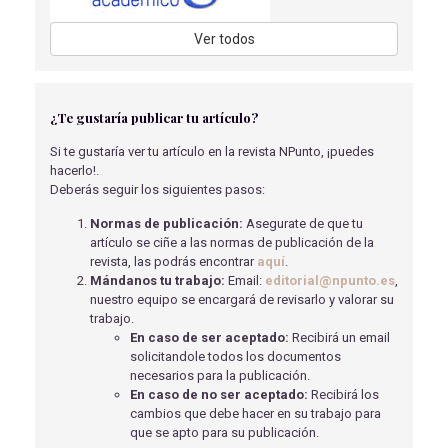
RESERVORIO SUBCUTÁNEO IMPLANTADO.
Berni Ruiz R.
- 02/04/2018
Ver todos
CASO CLÍNICO - APLICACIÓN DE TERAPIA DE
PRESIÓN NEGATIVA DESECHABLE (TPN-SNAP) EN
HERIDA MAMARIA ABIERTA
¿Te gustaría publicar tu artículo?
Cañete Caballero, C., Cañete Caballero, L
- 31/10/2024
Si te gustaría ver tu artículo en la revista NPunto, ¡puedes
CASO CLÍNICO: RABDOMIOMA CARDIACO TRATADO
hacerlo!.
QUIRÚRGICAMENTE.
Deberás seguir los siguientes pasos:
López Guisado M.
- 02/04/2018
Normas de publicación:
Asegurate de que tu
IMPACTO PSICOLÓGICO EN PACIENTE POSOPERADA
artículo se ciñe a las normas de publicación de la
DE MASTECTOMÍA.
revista, las podrás encontrar
aquí
.
Rodríguez Domínguez A.R.
- 02/04/2018
Mándanos tu trabajo:
Email:
editorial@npunto.es
,
nuestro equipo se encargará de revisarlo y valorar su
ABORDAJE ENFERMERO EN EL MANEJO
trabajo.
NUTRICIONAL EN PACIENTES LARINGECTOMIZADOS
En caso de ser aceptado:
Recibirá un email
Piqueras Rodríguez, M
- 15/05/2018
solicitandole todos los documentos
necesarios para la publicación.
EL EFECTO Y LAS CONSECUENCIAS DEL CONSUMO DE
En caso de no ser aceptado:
Recibirá los
COCAÍNA EN PERSONAS CON TRASTORNO POR DEFICIT
cambios que debe hacer en su trabajo para
DE ATENCIÓN E HIPERACTIVIDAD (TDAH) Y SUS
que se apto para su publicación.
CARACTERÍSTICAS