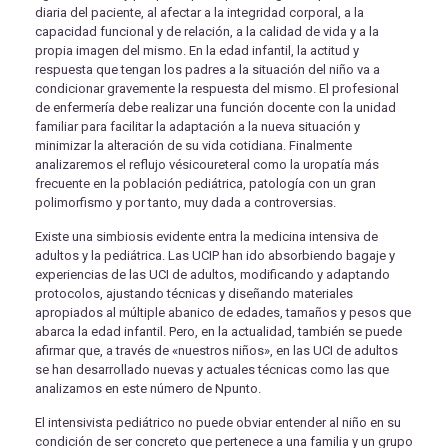
diaria del paciente, al afectar a la integridad corporal, a la
capacidad funcional y de relación, a la calidad de vida y a la
propia imagen del mismo. En la edad infantil, la actitud y
respuesta que tengan los padres a la situación del niño va a
condicionar gravemente la respuesta del mismo. El profesional
de enfermería debe realizar una función docente con la unidad
familiar para facilitar la adaptación a la nueva situación y
minimizar la alteración de su vida cotidiana. Finalmente
analizaremos el reflujo vésicoureteral como la uropatía más
frecuente en la población pediátrica, patología con un gran
polimorfismo y por tanto, muy dada a controversias.
Existe una simbiosis evidente entra la medicina intensiva de
adultos y la pediátrica. Las UCIP han ido absorbiendo bagaje y
experiencias de las UCI de adultos, modificando y adaptando
protocolos, ajustando técnicas y diseñando materiales
apropiados al múltiple abanico de edades, tamaños y pesos que
abarca la edad infantil. Pero, en la actualidad, también se puede
afirmar que, a través de «nuestros niños», en las UCI de adultos
se han desarrollado nuevas y actuales técnicas como las que
analizamos en este número de Npunto.
El intensivista pediátrico no puede obviar entender al niño en su
condición de ser concreto que pertenece a una familia y un grupo