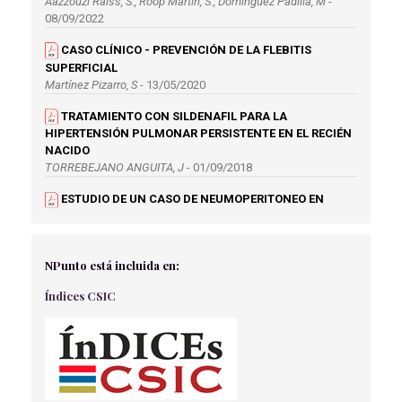
Aazzouzi Raiss, S., Roop Martín, S., Domínguez Padilla, M
-
08/09/2022
CASO CLÍNICO - PREVENCIÓN DE LA FLEBITIS
SUPERFICIAL
Martínez Pizarro, S
- 13/05/2020
TRATAMIENTO CON SILDENAFIL PARA LA
HIPERTENSIÓN PULMONAR PERSISTENTE EN EL RECIÉN
NACIDO
TORREBEJANO ANGUITA, J
- 01/09/2018
ESTUDIO DE UN CASO DE NEUMOPERITONEO EN
URGENCIAS.
Rodríguez Arjona R.
- 02/04/2018
NPunto está incluida en:
USO DE MICRONUTRIENTES EN NUTRICIÓN
ARTIFICIAL: NUEVOS AVANCES
Índices CSIC
NAVARRO GARCIA, C
- 15/05/2018
URGENCIAS NEUROLÓGICAS PARA ENFERMERÍA
Lizaso Arregui, N
- 30/09/2024
CASO CLÍNICO: ESTENOSIS HIPERTRÓFICA DE PÍLORO
EN VARÓN DE 1 MES