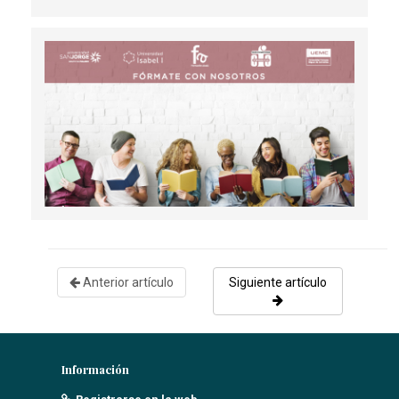
Reguera García, D
- 01/12/2018
CASO CLÍNICO - ANGIOFIBROMA
EXTRANASOFARÍNGEO EN LA HIPOFARINGE DE UN
PACIENTE CON NEUROFIBROMATOSIS TIPO 1
Caballero García, A
- 15/12/2020
CARCINOMA LOBULILLAR INFILTRANTE EN EL
CONTEXTO DE MASTITIS NO PUERPERAL RECURRENTE.
Galiana Baca A.N.
- 02/04/2018
Anterior artículo
Siguiente artículo
Información