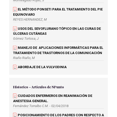
Monteagudo Rojas, S
EL MÉTODO PONSETI PARA EL TRATAMIENTO DEL PIE
EQUINOVARO
REYES HERNANDEZ, M
USOS DEL SEVOFLURANO TÓPICO EN LAS CURAS DE
ÚLCERAS CUTÁNEAS
Gómez Tortosa, J
MANEJO DE APLICACIONES INFORMÁTICAS PARA EL
TRATAMIENTO DE TRASTORNOS DE LA COMUNICACIÓN
Riaño Riaño, M
ABORDAJE DE LA VULVODINIA
Fernández Mesa, A
ABORDAJE PALIATIVO NO ONCOLÓGICO DE LA
ENFERMERA GESTORA DE CASOS EN ATENCIÓN
Historico - Articulos de NPunto
PRIMARIA
CUIDADOS ENFERMEROS EN REANIMACIÓN DE
Arribas Moya, E
ANESTESIA GENERAL.
BENEFICIOS DE LA VENTILACIÓN MECÁNICA NO
Fernández Torralbo C.M.
- 02/04/2018
INVASIVA EN PACIENTES TERMINALES
POSICIONAMIENTO DE LOS PADRES CON RESPECTO A
García Muñoz, S