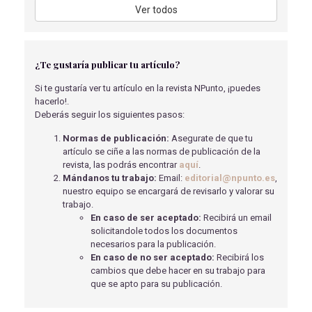
COMPLICACIONES POSOPERATORIAS EN PACIENTES
Ver todos
CON ENFERMEDAD PULMONAR OBSTRUCTIVA CRÓNICA
(EPOC) O ASMA.
López Furión G.
- 02/04/2018
¿Te gustaría publicar tu artículo?
RECOMENDACIONES Y ABORDAJE DE ENFERMERÍA A
PACIENTES MASTECTOMIZADAS.
Si te gustaría ver tu artículo en la revista NPunto, ¡puedes
Álvarez Torres E.M.
- 02/04/2018
hacerlo!.
Deberás seguir los siguientes pasos:
PACIENTE INTERVENIDO DE CRANEOTOMÍA:
CONSIDERACIONES DE ENFERMERÍA.
Normas de publicación:
Asegurate de que tu
Granados Navas A.
- 02/04/2018
artículo se ciñe a las normas de publicación de la
revista, las podrás encontrar
aquí
.
TRATAMIENTO DEL CÁNCER DE PRÓSTATA
Mándanos tu trabajo:
Email:
editorial@npunto.es
,
LOCALIZADO
nuestro equipo se encargará de revisarlo y valorar su
Jiménez García, I.E
- 19/01/2021
trabajo.
En caso de ser aceptado:
Recibirá un email
EDUCACIÓN PARA LA SALUD Y PREVALENCIA DE
solicitandole todos los documentos
PROBLEMAS RESPIRATORIOS EN NIÑOS
necesarios para la publicación.
Calvo Aguado, V
- 10/03/2021
En caso de no ser aceptado:
Recibirá los
cambios que debe hacer en su trabajo para
EFECTIVIDAD DE LA MUSICOTERAPIA EN PACIENTES
que se apto para su publicación.
CON ALZHEIMER
Álvarez Suárez, M
- 01/04/2019