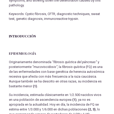
symptoms, and slowing down the deterioration caused by this
pathology.
Keywords: Cystic fibrosis, CFTR, diagnostic techniques, sweat
test, genetic diagnosis, immunoreactive trypsin.
INTRODUCCIÓN
EPIDEMIOLOGÍA
Originariamente denominada
“fibrosis quística del páncreas”
y
posteriormente
“mucoviscidosis”,
la
fibrosis quística
(FQ) es una
de las enfermedades con base genética de herencia autosómica
recesiva que afecta con más frecuencia a la raza caucásica.
Aunque también se ha descrito en otras razas, su incidencia es
bastante menor
(1)
.
Su incidencia, estimada clásicamente en 1/2.500 nacidos vivos
en una población de ascendencia europea
(1)
, ya no es
apropiada en la actualidad. Hoy en día, la incidencia de FQ se
estima entre 1/3.000 y 1/6.000 en dichas poblaciones
(2, 3)
, lo