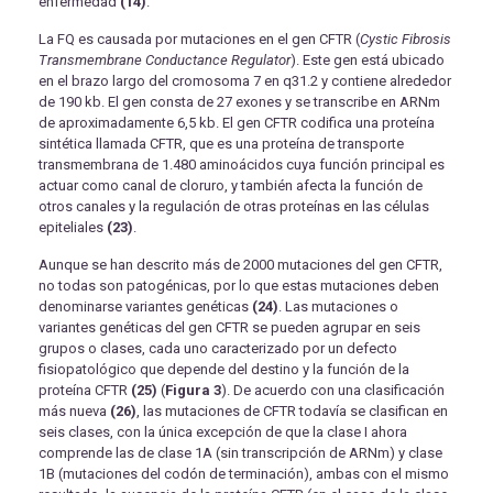
enfermedad
(14)
.
La FQ es causada por mutaciones en el gen CFTR (
Cystic Fibrosis
Transmembrane Conductance Regulator
). Este gen está ubicado
en el brazo largo del cromosoma 7 en q31.2 y contiene alrededor
de 190 kb. El gen consta de 27 exones y se transcribe en ARNm
de aproximadamente 6,5 kb. El gen CFTR codifica una proteína
sintética llamada CFTR, que es una proteína de transporte
transmembrana de 1.480 aminoácidos cuya función principal es
actuar como canal de cloruro, y también afecta la función de
otros canales y la regulación de otras proteínas en las células
epiteliales
(23)
.
Aunque se han descrito más de 2000 mutaciones del gen CFTR,
no todas son patogénicas, por lo que estas mutaciones deben
denominarse variantes genéticas
(24)
. Las mutaciones o
variantes genéticas del gen CFTR se pueden agrupar en seis
grupos o clases, cada uno caracterizado por un defecto
fisiopatológico que depende del destino y la función de la
proteína CFTR
(25)
(
Figura 3
). De acuerdo con una clasificación
más nueva
(26)
, las mutaciones de CFTR todavía se clasifican en
seis clases, con la única excepción de que la clase I ahora
comprende las de clase 1A (sin transcripción de ARNm) y clase
1B (mutaciones del codón de terminación), ambas con el mismo