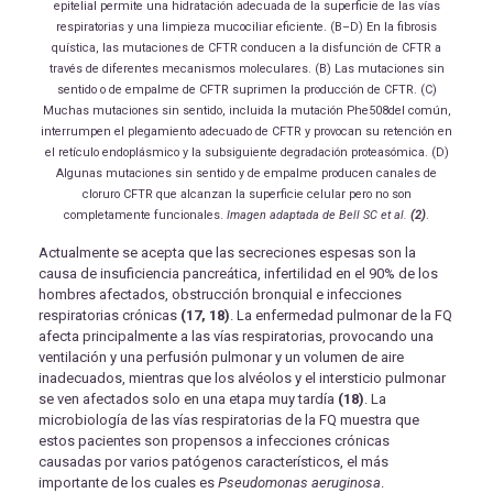
epitelial permite una hidratación adecuada de la superficie de las vías
respiratorias y una limpieza mucociliar eficiente. (B–D) En la fibrosis
quística, las mutaciones de CFTR conducen a la disfunción de CFTR a
través de diferentes mecanismos moleculares. (B) Las mutaciones sin
sentido o de empalme de CFTR suprimen la producción de CFTR. (C)
Muchas mutaciones sin sentido, incluida la mutación Phe508del común,
interrumpen el plegamiento adecuado de CFTR y provocan su retención en
el retículo endoplásmico y la subsiguiente degradación proteasómica. (D)
Algunas mutaciones sin sentido y de empalme producen canales de
cloruro CFTR que alcanzan la superficie celular pero no son
completamente funcionales.
Imagen adaptada de Bell SC et al.
(2)
.
Actualmente se acepta que las secreciones espesas son la
causa de insuficiencia pancreática, infertilidad en el 90% de los
hombres afectados, obstrucción bronquial e infecciones
respiratorias crónicas
(17, 18)
. La enfermedad pulmonar de la FQ
afecta principalmente a las vías respiratorias, provocando una
ventilación y una perfusión pulmonar y un volumen de aire
inadecuados, mientras que los alvéolos y el intersticio pulmonar
se ven afectados solo en una etapa muy tardía
(18)
. La
microbiología de las vías respiratorias de la FQ muestra que
estos pacientes son propensos a infecciones crónicas
causadas por varios patógenos característicos, el más
importante de los cuales es
Pseudomonas aeruginosa
.