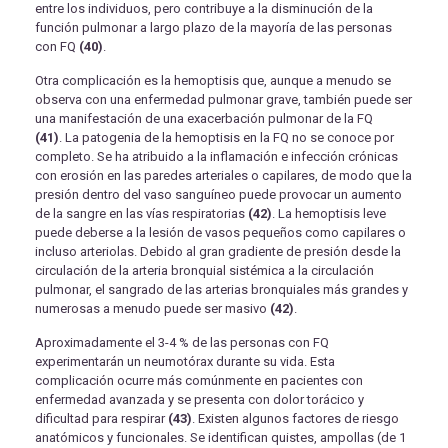
entre los individuos, pero contribuye a la disminución de la
función pulmonar a largo plazo de la mayoría de las personas
con FQ
(40)
.
Otra complicación es la hemoptisis que, aunque a menudo se
observa con una enfermedad pulmonar grave, también puede ser
una manifestación de una exacerbación pulmonar de la FQ
(41)
. La patogenia de la hemoptisis en la FQ no se conoce por
completo. Se ha atribuido a la inflamación e infección crónicas
con erosión en las paredes arteriales o capilares, de modo que la
presión dentro del vaso sanguíneo puede provocar un aumento
de la sangre en las vías respiratorias
(42)
. La hemoptisis leve
puede deberse a la lesión de vasos pequeños como capilares o
incluso arteriolas. Debido al gran gradiente de presión desde la
circulación de la arteria bronquial sistémica a la circulación
pulmonar, el sangrado de las arterias bronquiales más grandes y
numerosas a menudo puede ser masivo
(42)
.
Aproximadamente el 3-4 % de las personas con FQ
experimentarán un neumotórax durante su vida. Esta
complicación ocurre más comúnmente en pacientes con
enfermedad avanzada y se presenta con dolor torácico y
dificultad para respirar
(43)
. Existen algunos factores de riesgo
anatómicos y funcionales. Se identifican quistes, ampollas (de 1