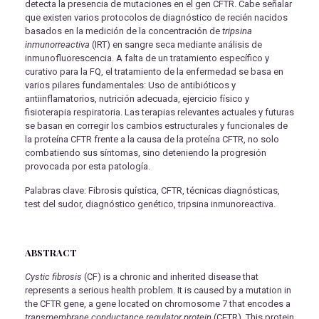
detecta la presencia de mutaciones en el gen CFTR. Cabe señalar
que existen varios protocolos de diagnóstico de recién nacidos
basados ​​en la medición de la concentración de
tripsina
inmunorreactiva
(IRT) en sangre seca mediante análisis de
inmunofluorescencia. A falta de un tratamiento específico y
curativo para la FQ, el tratamiento de la enfermedad se basa en
varios pilares fundamentales: Uso de antibióticos y
antiinflamatorios, nutrición adecuada, ejercicio físico y
fisioterapia respiratoria. Las terapias relevantes actuales y futuras
se basan en corregir los cambios estructurales y funcionales de
la proteína CFTR frente a la causa de la proteína CFTR, no solo
combatiendo sus síntomas, sino deteniendo la progresión
provocada por esta patología.
Palabras clave: Fibrosis quística, CFTR, técnicas diagnósticas,
test del sudor, diagnóstico genético, tripsina inmunoreactiva.
ABSTRACT
Cystic fibrosis
(CF) is a chronic and inherited disease that
represents a serious health problem. It is caused by a mutation in
the CFTR gene, a gene located on chromosome 7 that encodes a
transmembrane conductance regulator protein
(CFTR). This protein