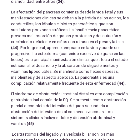
dismotilidad, entre otros
(24)
.
La afectación del páncreas comienza desde la vida fetal y sus
manifestaciones clínicas se deben a la pérdida de los acinos, los
conductillos, los lóbulos e islotes pancreáticos, que son
sustituidos por zonas atróficas. La insuficiencia pancreática
provoca malabsorción de grasas y proteínas y desnutrición y
crecimiento deficiente en niños con retraso en el peso y la talla
(44)
. Por lo general, aparece temprano en la vida y puede ser
progresivo. La esteatorrea (contenido excesivo de grasa en las
heces) es la principal manifestación clínica, que afecta el estado
nutricional, el desarrollo y la absorción de oligoelementos y
vitaminas liposolubles. Se manifiesta como heces espesas,
malolientes y de aspecto aceitoso. La pancreatitis es una
complicación relativamente frecuente de esta enfermedad
(44)
.
El síndrome de obstrucción intestinal distal es otra complicación
gastrointestinal común de la FQ. Se presenta como obstrucción
parcial o completa del intestino delgado secundaria a
obstrucción del intestino distal con heces viscosas. Los
síntomas clínicos incluyen dolor y distensión abdominal y
vómitos
(45)
.
Los trastornos del hígado y la vesícula biliar son los más