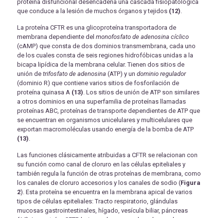
proteína disfuncional desencadena una cascada fisiopatológica
que conduce a la lesión de muchos órganos y tejidos
(12)
.
La proteína CFTR es una glicoproteína transportadora de
membrana dependiente del
monofosfato de adenosina cíclico
(cAMP) que consta de dos dominios transmembrana, cada uno
de los cuales consta de seis regiones hidrofóbicas unidas a la
bicapa lipídica de la membrana celular. Tienen dos sitios de
unión de
trifosfato de adenosina
(ATP) y un
dominio regulador
(dominio R) que contiene varios sitios de fosforilación de
proteína quinasa A
(13)
. Los sitios de unión de ATP son similares
a otros dominios en una superfamilia de proteínas llamadas
proteínas ABC, proteínas de transporte dependientes de ATP que
se encuentran en organismos unicelulares y multicelulares que
exportan macromoléculas usando energía de la bomba de ATP
(13)
.
Las funciones clásicamente atribuidas a CFTR se relacionan con
su función como canal de cloruro en las células epiteliales y
también regula la función de otras proteínas de membrana, como
los canales de cloruro accesorios y los canales de sodio (
Figura
2
). Esta proteína se encuentra en la membrana apical de varios
tipos de células epiteliales: Tracto respiratorio, glándulas
mucosas gastrointestinales, hígado, vesícula biliar, páncreas