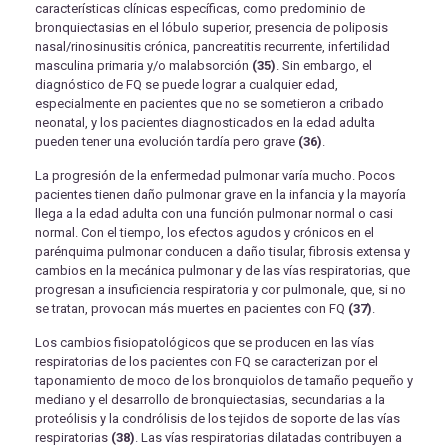
características clínicas específicas, como predominio de
bronquiectasias en el lóbulo superior, presencia de poliposis
nasal/rinosinusitis crónica, pancreatitis recurrente, infertilidad
masculina primaria y/o malabsorción
(35)
. Sin embargo, el
diagnóstico de FQ se puede lograr a cualquier edad,
especialmente en pacientes que no se sometieron a cribado
neonatal, y los pacientes diagnosticados en la edad adulta
pueden tener una evolución tardía pero grave
(36)
.
La progresión de la enfermedad pulmonar varía mucho. Pocos
pacientes tienen daño pulmonar grave en la infancia y la mayoría
llega a la edad adulta con una función pulmonar normal o casi
normal. Con el tiempo, los efectos agudos y crónicos en el
parénquima pulmonar conducen a daño tisular, fibrosis extensa y
cambios en la mecánica pulmonar y de las vías respiratorias, que
progresan a insuficiencia respiratoria y cor pulmonale, que, si no
se tratan, provocan más muertes en pacientes con FQ
(37)
.
Los cambios fisiopatológicos que se producen en las vías
respiratorias de los pacientes con FQ se caracterizan por el
taponamiento de moco de los bronquiolos de tamaño pequeño y
mediano y el desarrollo de bronquiectasias, secundarias a la
proteólisis y la condrólisis de los tejidos de soporte de las vías
respiratorias
(38)
. Las vías respiratorias dilatadas contribuyen a