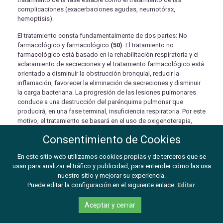
complicaciones (exacerbaciones agudas, neumotórax,
hemoptisis).
El tratamiento consta fundamentalmente de dos partes: No
farmacológico y farmacológico
(50)
. El tratamiento no
farmacológico está basado en la rehabilitación respiratoria y el
aclaramiento de secreciones y el tratamiento farmacológico está
orientado a disminuir la obstrucción bronquial, reducir la
inflamación, favorecer la eliminación de secreciones y disminuir
la carga bacteriana. La progresión de las lesiones pulmonares
conduce a una destrucción del parénquima pulmonar que
producirá, en una fase terminal, insuficiencia respiratoria. Por este
motivo, el tratamiento se basará en el uso de oxigenoterapia,
ventilación mecánica no invasiva, trasplante pulmonar y, en caso
Consentimiento de Cookies
de fracaso de todos los tratamientos, cuidados paliativos. En la
Figura 7
se resumen los lugares de acción de los diferentes
En este sitio web utilizamos cookies propias y de terceros que se
tratamientos en relación con la fisiopatología de la enfermedad.
usan para analizar el tráfico y publicidad, para entender cómo las usa
nuestro sitio y mejorar su experiencia.
Puede editar la configuración en el siguiente enlace:
Editar
Aceptar y cerrar