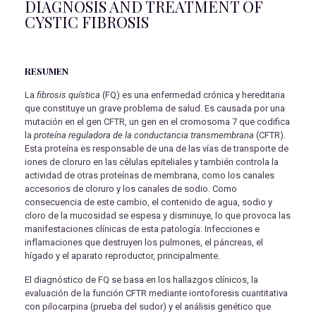
DIAGNOSIS AND TREATMENT OF
CYSTIC FIBROSIS
RESUMEN
La
fibrosis quística
(FQ) es una enfermedad crónica y hereditaria
que constituye un grave problema de salud. Es causada por una
mutación en el gen CFTR, un gen en el cromosoma 7 que codifica
la
proteína reguladora de la conductancia transmembrana
(CFTR).
Esta proteína es responsable de una de las vías de transporte de
iones de cloruro en las células epiteliales y también controla la
actividad de otras proteínas de membrana, como los canales
accesorios de cloruro y los canales de sodio. Como
consecuencia de este cambio, el contenido de agua, sodio y
cloro de la mucosidad se espesa y disminuye, lo que provoca las
manifestaciones clínicas de esta patología: Infecciones e
inflamaciones que destruyen los pulmones, el páncreas, el
hígado y el aparato reproductor, principalmente.
El diagnóstico de FQ se basa en los hallazgos clínicos, la
evaluación de la función CFTR mediante iontoforesis cuantitativa
con pilocarpina (prueba del sudor) y el análisis genético que