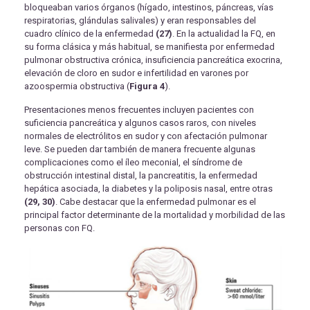
bloqueaban varios órganos (hígado, intestinos, páncreas, vías
respiratorias, glándulas salivales) y eran responsables del
cuadro clínico de la enfermedad
(27)
. En la actualidad la FQ, en
su forma clásica y más habitual, se manifiesta por enfermedad
pulmonar obstructiva crónica, insuficiencia pancreática exocrina,
elevación de cloro en sudor e infertilidad en varones por
azoospermia obstructiva (
Figura 4
).
Presentaciones menos frecuentes incluyen pacientes con
suficiencia pancreática y algunos casos raros, con niveles
normales de electrólitos en sudor y con afectación pulmonar
leve. Se pueden dar también de manera frecuente algunas
complicaciones como el íleo meconial, el síndrome de
obstrucción intestinal distal, la pancreatitis, la enfermedad
hepática asociada, la diabetes y la poliposis nasal, entre otras
(29, 30)
. Cabe destacar que la enfermedad pulmonar es el
principal factor determinante de la mortalidad y morbilidad de las
personas con FQ.