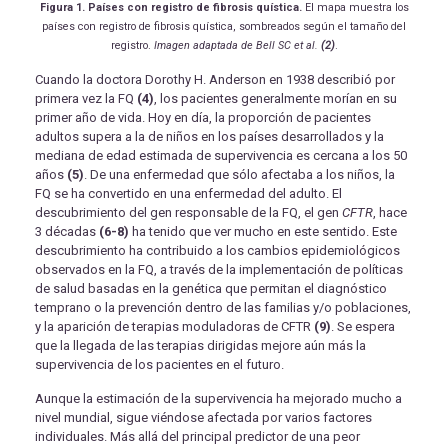
Figura 1. Países con registro de fibrosis quística.
El mapa muestra los
países con registro de fibrosis quística, sombreados según el tamaño del
registro.
Imagen adaptada de Bell SC et al.
(2)
.
Cuando la doctora Dorothy H. Anderson en 1938 describió por
primera vez la FQ
(4)
, los pacientes generalmente morían en su
primer año de vida. Hoy en día, la proporción de pacientes
adultos supera a la de niños en los países desarrollados y la
mediana de edad estimada de supervivencia es cercana a los 50
años
(5)
. De una enfermedad que sólo afectaba a los niños, la
FQ se ha convertido en una enfermedad del adulto. El
descubrimiento del gen responsable de la FQ, el gen
CFTR
, hace
3 décadas
(6-8)
ha tenido que ver mucho en este sentido. Este
descubrimiento ha contribuido a los cambios epidemiológicos
observados en la FQ, a través de la implementación de políticas
de salud basadas en la genética que permitan el diagnóstico
temprano o la prevención dentro de las familias y/o poblaciones,
y la aparición de terapias moduladoras de CFTR
(9)
. Se espera
que la llegada de las terapias dirigidas mejore aún más la
supervivencia de los pacientes en el futuro.
Aunque la estimación de la supervivencia ha mejorado mucho a
nivel mundial, sigue viéndose afectada por varios factores
individuales. Más allá del principal predictor de una peor