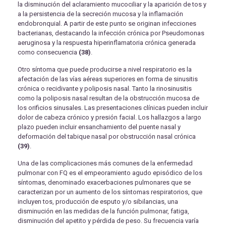
la disminución del aclaramiento mucociliar y la aparición de tos y
a la persistencia de la secreción mucosa y la inflamación
endobronquial. A partir de este punto se originan infecciones
bacterianas, destacando la infección crónica por Pseudomonas
aeruginosa y la respuesta hiperinflamatoria crónica generada
como consecuencia
(38)
.
Otro síntoma que puede producirse a nivel respiratorio es la
afectación de las vías aéreas superiores en forma de sinusitis
crónica o recidivante y poliposis nasal. Tanto la rinosinusitis
como la poliposis nasal resultan de la obstrucción mucosa de
los orificios sinusales. Las presentaciones clínicas pueden incluir
dolor de cabeza crónico y presión facial. Los hallazgos a largo
plazo pueden incluir ensanchamiento del puente nasal y
deformación del tabique nasal por obstrucción nasal crónica
(39)
.
Una de las complicaciones más comunes de la enfermedad
pulmonar con FQ es el empeoramiento agudo episódico de los
síntomas, denominado exacerbaciones pulmonares que se
caracterizan por un aumento de los síntomas respiratorios, que
incluyen tos, producción de esputo y/o sibilancias, una
disminución en las medidas de la función pulmonar, fatiga,
disminución del apetito y pérdida de peso. Su frecuencia varía