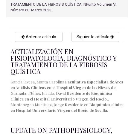
TRATAMIENTO DE LA FIBROSIS QUÍSTICA, NPunto Volumen VI.
Número 60. Marzo 2023
Anterior artículo
Siguiente artículo
ACTUALIZACIÓN EN
FISIOPATOLOGÍA, DIAGNÓSTICO Y
TRATAMIENTO DE LA FIBROSIS
QUÍSTICA
García Rivera, Marta Carolina
Facultativa Especialista de Área
en Análisis Clínicos en el Hospital Virgen de las Nieves de
Granada.
, Núñez Jurado, David
Residente de Bioquímica
Clínica en el Hospital Universitario Virgen del Rocío.
,
Montenegro Martínez, Jorge
Residente en Bioquímica clínica
en Hospital Universitario Virgen del Rocío de Sevilla.
UPDATE ON PATHOPHYSIOLOGY,