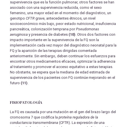
supervivencia que es la función pulmonar, otros factores se han
asociado con una supervivencia reducida, como el sexo
femenino, una mayor edad en el momento del diagnóstico, un
genotipo
CFTR
grave, antecedentes étnicos, un nivel
socioeconómico más bajo, peor estado nutricional, insuficiencia
pancreática, colonización temprana por
Pseudomonas
aeruginosa
y presencia de diabetes
(10)
. Otros dos factores con
impacto importante en la supervivencia de la FQ son la
implementación cada vez mayor del diagnóstico neonatal para la
FQ y la aparición de las terapias dirigidas comentada
anteriormente. Sin embargo, deben continuar los esfuerzos para
encontrar otros medicamentos eficaces, optimizar la adherencia
al tratamiento y promover el acceso equitativo a estas terapias.
No obstante, se espera que la mediana de edad estimada de
supervivencia de los pacientes con FQ continúe mejorando en el
futuro
(11)
.
FISIOPATOLOGÍA
La FQ es causada por una mutación en el gen del brazo largo del
cromosoma 7 que codifica la
proteína reguladora de la
conductancia transmembrana
(CFTR). La expresión de una