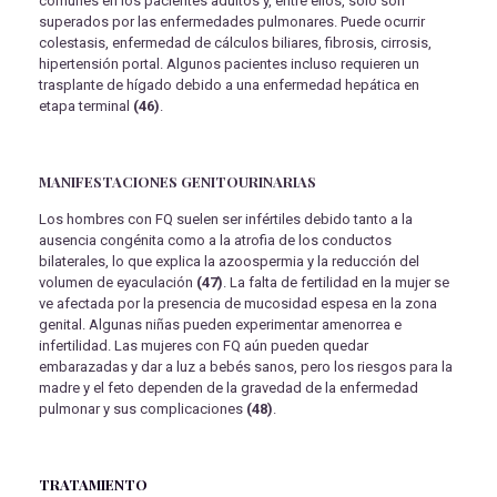
comunes en los pacientes adultos y, entre ellos, solo son
superados por las enfermedades pulmonares. Puede ocurrir
colestasis, enfermedad de cálculos biliares, fibrosis, cirrosis,
hipertensión portal. Algunos pacientes incluso requieren un
trasplante de hígado debido a una enfermedad hepática en
etapa terminal
(46)
.
MANIFESTACIONES GENITOURINARIAS
Los hombres con FQ suelen ser infértiles debido tanto a la
ausencia congénita como a la atrofia de los conductos
bilaterales, lo que explica la azoospermia y la reducción del
volumen de eyaculación
(47)
. La falta de fertilidad en la mujer se
ve afectada por la presencia de mucosidad espesa en la zona
genital. Algunas niñas pueden experimentar amenorrea e
infertilidad. Las mujeres con FQ aún pueden quedar
embarazadas y dar a luz a bebés sanos, pero los riesgos para la
madre y el feto dependen de la gravedad de la enfermedad
pulmonar y sus complicaciones
(48)
.
TRATAMIENTO