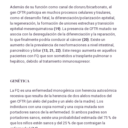
Además de su función como canal de cloruro/bicarbonato, el
gen CFTR participa en muchos procesos celulares y tisulares,
como el desarrollo fetal, la diferenciación/polarización epitelial,
la regeneración, la formación de uniones estrechas y transición
epitelial-mesenquimatosa
(19)
. La presencia de CFTR mutado se
asocia con la desregulación de la diferenciación y la reparación,
lo que finalmente podría conducir al cáncer
(20)
. Existe un
aumento de la prevalencia de neoformaciones a nivel intestinal,
pancreático y biliar
(13, 21, 22)
. Este riesgo aumenta en aquellos
pacientes con FQ que son sometidos a trasplante pulmonar o
hepático, debido al tratamiento inmunosupresor.
GENÉTICA
La FQ es una enfermedad monogénica con herencia autosómica
recesiva que resulta de la herencia de dos alelos mutados del
gen CFTR (un alelo del padre y un alelo de la madre). Los
individuos con una copia normal y una copia mutada son
portadores sanos de la enfermedad. Si ambos padres son
portadores sanos, existe una probabilidad estimada del 75 % de
que los niños estén sanos y del 25 % de que contraigan la