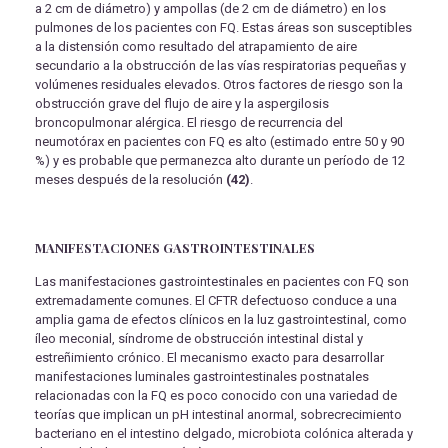
a 2 cm de diámetro) y ampollas (de 2 cm de diámetro) en los
pulmones de los pacientes con FQ. Estas áreas son susceptibles
a la distensión como resultado del atrapamiento de aire
secundario a la obstrucción de las vías respiratorias pequeñas y
volúmenes residuales elevados. Otros factores de riesgo son la
obstrucción grave del flujo de aire y la aspergilosis
broncopulmonar alérgica. El riesgo de recurrencia del
neumotórax en pacientes con FQ es alto (estimado entre 50 y 90
%) y es probable que permanezca alto durante un período de 12
meses después de la resolución
(42)
.
MANIFESTACIONES GASTROINTESTINALES
Las manifestaciones gastrointestinales en pacientes con FQ son
extremadamente comunes. El CFTR defectuoso conduce a una
amplia gama de efectos clínicos en la luz gastrointestinal, como
íleo meconial, síndrome de obstrucción intestinal distal y
estreñimiento crónico. El mecanismo exacto para desarrollar
manifestaciones luminales gastrointestinales postnatales
relacionadas con la FQ es poco conocido con una variedad de
teorías que implican un pH intestinal anormal, sobrecrecimiento
bacteriano en el intestino delgado, microbiota colónica alterada y