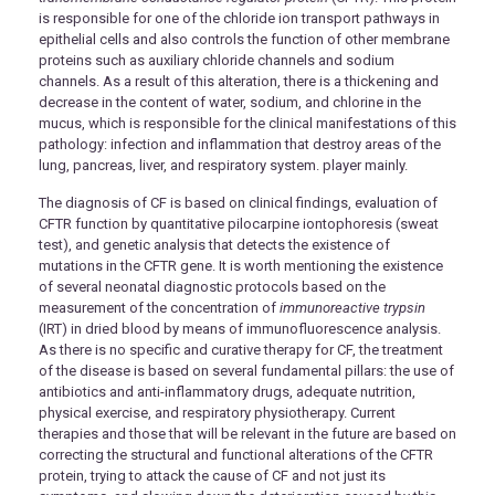
is responsible for one of the chloride ion transport pathways in
epithelial cells and also controls the function of other membrane
proteins such as auxiliary chloride channels and sodium
channels. As a result of this alteration, there is a thickening and
decrease in the content of water, sodium, and chlorine in the
mucus, which is responsible for the clinical manifestations of this
pathology: infection and inflammation that destroy areas of the
lung, pancreas, liver, and respiratory system. player mainly.
The diagnosis of CF is based on clinical findings, evaluation of
CFTR function by quantitative pilocarpine iontophoresis (sweat
test), and genetic analysis that detects the existence of
mutations in the CFTR gene. It is worth mentioning the existence
of several neonatal diagnostic protocols based on the
measurement of the concentration of
immunoreactive trypsin
(IRT) in dried blood by means of immunofluorescence analysis.
As there is no specific and curative therapy for CF, the treatment
of the disease is based on several fundamental pillars: the use of
antibiotics and anti-inflammatory drugs, adequate nutrition,
physical exercise, and respiratory physiotherapy. Current
therapies and those that will be relevant in the future are based on
correcting the structural and functional alterations of the CFTR
protein, trying to attack the cause of CF and not just its