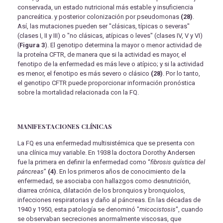
conservada, un estado nutricional más estable y insuficiencia
pancreática. y posterior colonización por pseudomonas
(28)
.
Así, las mutaciones pueden ser "clásicas, típicas o severas"
(clases I, II y III) o "no clásicas, atípicas o leves" (clases IV, V y VI)
(
Figura 3
). El genotipo determina la mayor o menor actividad de
la proteína CFTR, de manera que si la actividad es mayor, el
fenotipo de la enfermedad es más leve o atípico; y si la actividad
es menor, el fenotipo es más severo o clásico
(28)
. Por lo tanto,
el genotipo CFTR puede proporcionar información pronóstica
sobre la mortalidad relacionada con la FQ.
MANIFESTACIONES CLÍNICAS
La FQ es una enfermedad multisistémica que se presenta con
una clínica muy variable. En 1938 la doctora Dorothy Andersen
fue la primera en definir la enfermedad como “
fibrosis quística del
páncreas
”
(4)
. En los primeros años de conocimiento de la
enfermedad, se asociaba con hallazgos como desnutrición,
diarrea crónica, dilatación de los bronquios y bronquiolos,
infecciones respiratorias y daño al páncreas. En las décadas de
1940 y 1950, esta patología se denominó "
micocistosis
", cuando
se observaban secreciones anormalmente viscosas, que