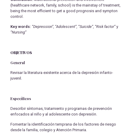
(healthcare network, family, school) is the mainstay of treatment,
being the most efficient to get a good prognosis and sympton
control.
Key words:
“Depression”, “Adolescent”, “Suicide”, “Risk factor”
y
“Nursing”
OBJETIVOS
General
Revisar la literatura existente acerca de la depresión infanto-
juvenil.
Específicos
Describir síntomas, tratamiento y programas de prevención
enfocados al niño y al adolescente con depresión.
Fomentar la identificación temprana de los factores de riesgo
desde la familia, colegio y Atención Primaria.