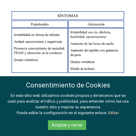
Tabla 3. Diferencia de la sintomatología depresiva según la etapa de
Consentimiento de Cookies
desarrollo (9).
En este sitio web utilizamos cookies propias y de terceros que se
usan para analizar el tráfico y publicidad, para entender cómo las usa
nuestro sitio y mejorar su experiencia.
Evaluación y diagnóstico
Puede editar la configuración en el siguiente enlace:
Editar
Para realizar un correcto diagnóstico de la depresión en el
adolescente, es necesario una entrevista clínica estructurada en
Aceptar y cerrar
la que además de realizar un cribado mediante cuestionarios
validados, nos centraremos en la conducta verbal y no verbal, así