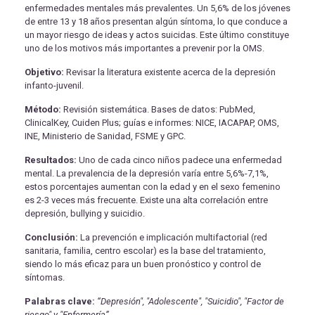
enfermedades mentales más prevalentes. Un 5,6% de los jóvenes
de entre 13 y 18 años presentan algún síntoma, lo que conduce a
un mayor riesgo de ideas y actos suicidas. Este último constituye
uno de los motivos más importantes a prevenir por la OMS.
Objetivo:
Revisar la literatura existente acerca de la depresión
infanto-juvenil.
Método:
Revisión sistemática. Bases de datos: PubMed,
ClinicalKey, Cuiden Plus; guías e informes: NICE, IACAPAP, OMS,
INE, Ministerio de Sanidad, FSME y GPC.
Resultados:
Uno de cada cinco niños padece una enfermedad
mental. La prevalencia de la depresión varía entre 5,6%-7,1%,
estos porcentajes aumentan con la edad y en el sexo femenino
es 2-3 veces más frecuente. Existe una alta correlación entre
depresión, bullying y suicidio.
Conclusión:
La prevención e implicación multifactorial (red
sanitaria, familia, centro escolar) es la base del tratamiento,
siendo lo más eficaz para un buen pronóstico y control de
síntomas.
Palabras clave:
“Depresión", "Adolescente", "Suicidio", "Factor de
riesgo" y "Enfermería”.