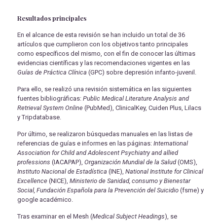
Resultados principales
En el alcance de esta revisión se han incluido un total de 36
artículos que cumplieron con los objetivos tanto principales
como específicos del mismo, con el fin de conocer las últimas
evidencias científicas y las recomendaciones vigentes en las
Guías de Práctica Clínica
(GPC) sobre depresión infanto-juvenil.
Para ello, se realizó una revisión sistemática en las siguientes
fuentes bibliográficas:
Public Medical Literature Analysis and
Retrieval System Online
(PubMed), ClinicalKey, Cuiden Plus, Lilacs
y Tripdatabase.
Por último, se realizaron búsquedas manuales en las listas de
referencias de guías e informes en las páginas:
International
Association for Child and Adolescent Psychiatry and allied
professions
(IACAPAP),
Organización Mundial de la Salud
(OMS),
Instituto Nacional de Estadística
(INE),
National Institute for Clinical
Excellence
(NICE),
Ministerio de Sanidad, consumo y Bienestar
Social, Fundación Española para la Prevención del Suicidio
(fsme) y
google académico.
Tras examinar en el Mesh (
Medical Subject Headings
), se