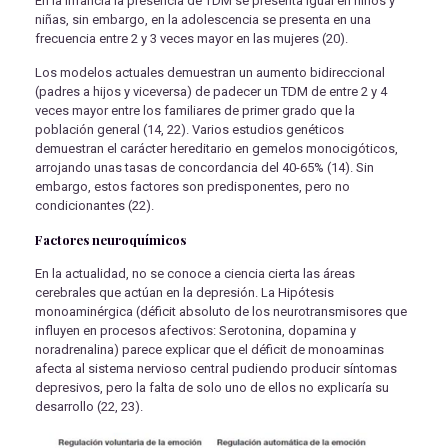
En la infancia la presencia de TDM se presenta igual en niños y
niñas, sin embargo, en la adolescencia se presenta en una
frecuencia entre 2 y 3 veces mayor en las mujeres (20).
Los modelos actuales demuestran un aumento bidireccional
(padres a hijos y viceversa) de padecer un TDM de entre 2 y 4
veces mayor entre los familiares de primer grado que la
población general (14, 22). Varios estudios genéticos
demuestran el carácter hereditario en gemelos monocigóticos,
arrojando unas tasas de concordancia del 40-65% (14). Sin
embargo, estos factores son predisponentes, pero no
condicionantes (22).
Factores neuroquímicos
En la actualidad, no se conoce a ciencia cierta las áreas
cerebrales que actúan en la depresión. La Hipótesis
monoaminérgica
(déficit absoluto de los neurotransmisores que
influyen en procesos afectivos: Serotonina, dopamina y
noradrenalina) parece explicar que el déficit de monoaminas
afecta al sistema nervioso central pudiendo producir síntomas
depresivos, pero la falta de solo uno de ellos no explicaría su
desarrollo (22, 23).