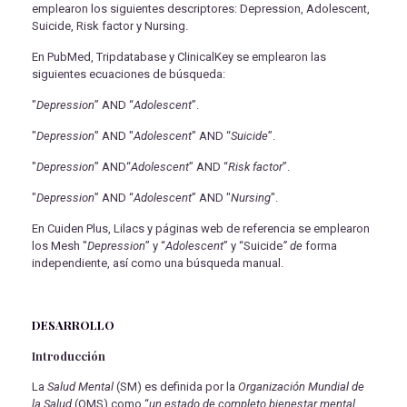
emplearon los siguientes descriptores: Depression, Adolescent,
Suicide, Risk factor y Nursing.
En PubMed, Tripdatabase y ClinicalKey se emplearon las
siguientes ecuaciones de búsqueda:
"
Depression
” AND “
Adolescent
”.
"
Depression
” AND "
Adolescent
" AND “
Suicide
”.
"
Depression
” AND“
Adolescent
” AND “
Risk factor
”.
"
Depression
” AND “
Adolescent
” AND "
Nursing
".
En Cuiden Plus, Lilacs y páginas web de referencia se emplearon
los Mesh "
Depression
” y “
Adolescent
” y “Suicide
” de
forma
independiente, así como una búsqueda manual.
DESARROLLO
Introducción
La
Salud Mental
(SM) es definida por la
Organización Mundial de
la Salud
(OMS) como “
un estado de completo bienestar mental,