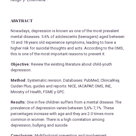
ABSTRACT
Nowadays, depression is known as one of the most prevalent
mental diseases. 5.6% of adolescents (teenagers) aged between
13 and 18 years old experience symptoms, leading to have a
higher risk for suicidal thoughts and acts. According to the OMS,
this is one of the most important reasons to prevent it.
Objective:
Review the existing literature about child-youth
depression.
Method:
Systematic revision. Databases: PubMed, ClinicalKey,
Cuiden Plus; guides and reports: NICE, IACAPAP, OMS, INE,
Ministry of Health, FSME y GPC.
Results:
One in five children suffers from a mental disease. The
prevalence of depression varies between 5,6%-7,1%. These
percentages increase with age and they are 2-3 times more
common in women. There is a high correlation among
depression, bullying and suicide.
Conclusion:
Multifactorial prevention and involvement