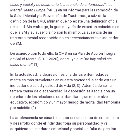
físico y social y no solamente la ausencia de enfermedad
”. La
Mental Health Europe
(MHE) en su informe para la Promoción de
la Salud Mental y la Prevención de Trastornos, a raíz de la
definición de la OMS, afirman que no existe una definición oficial
de salud. Sin embargo, la gran mayoría de expertos coinciden en
que la SM y su ausencia no son lo mismo. La ausencia de un
trastorno mental reconocido no es necesariamente un indicador
de SM.
De acuerdo con todo ello, la OMS en su Plan de Acción Integral
de Salud Mental (2013-2020), concluye que “
no hay salud sin
salud mental
” (1).
En la actualidad, la depresión es una de las enfermedades
mentales más prevalentes en nuestra sociedad, siendo esta un
indicador de salud y calidad de vida (2, 3). Además de ser la
tercera causa de discapacidad, la depresión se asocia con un
deterioro de las relaciones sociofamiliares, un menor nivel
educativo, económico y un mayor riesgo de mortalidad temprana
por suicidio (2).
La adolescencia se caracteriza por ser una etapa de crecimiento
y desarrollo donde el individuo forja su personalidad, y va
adquiriendo la madurez emocional y social. La falta de gestión