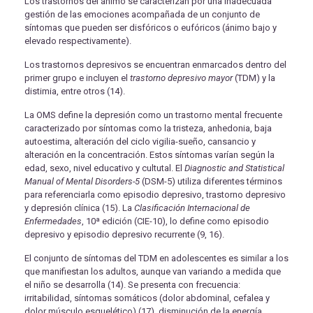
Los trastornos del ánimo se caracterizan por una inadecuada
gestión de las emociones acompañada de un conjunto de
síntomas que pueden ser disfóricos o eufóricos (ánimo bajo y
elevado respectivamente).
Los trastornos depresivos se encuentran enmarcados dentro del
primer grupo e incluyen el
trastorno depresivo mayor
(TDM) y la
distimia, entre otros (14).
La OMS define la depresión como un trastorno mental frecuente
caracterizado por síntomas como la tristeza, anhedonia, baja
autoestima, alteración del ciclo vigilia-sueño, cansancio y
alteración en la concentración. Estos síntomas varían según la
edad, sexo, nivel educativo y cultutal. El
Diagnostic and Statistical
Manual of Mental Disorders-5
(DSM-5) utiliza diferentes términos
para referenciarla como episodio depresivo, trastorno depresivo
y depresión clínica (15). La
Clasificación Internacional de
Enfermedades
, 10ª edición (CIE-10), lo define como episodio
depresivo y episodio depresivo recurrente (9, 16).
El conjunto de síntomas del TDM en adolescentes es similar a los
que manifiestan los adultos, aunque van variando a medida que
el niño se desarrolla (14). Se presenta con frecuencia:
irritabilidad, síntomas somáticos (dolor abdominal, cefalea y
dolor músculo esquelético) (17), disminución de la energía,