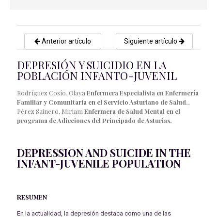
Anterior artículo
Siguiente artículo
DEPRESIÓN Y SUICIDIO EN LA
POBLACIÓN INFANTO-JUVENIL
Rodríguez Cosío, Olaya
Enfermera Especialista en Enfermería
Familiar y Comunitaria en el Servicio Asturiano de Salud.
,
Pérez Sainero, Miriam
Enfermera de Salud Mental en el
programa de Adicciones del Principado de Asturias.
DEPRESSION AND SUICIDE IN THE
INFANT-JUVENILE POPULATION
RESUMEN
En la actualidad, la depresión destaca como una de las