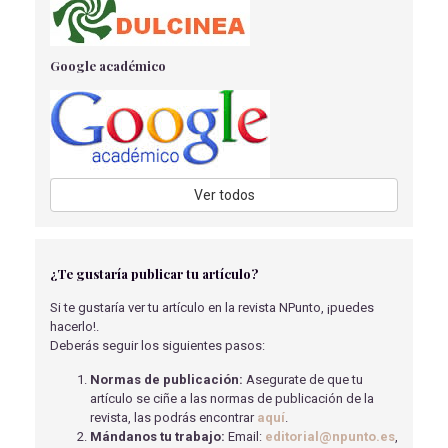
TRAUMATISMO CARDÍACO
García Mangas, MP
- 14/04/2020
Google académico
REVISIÓN SOBRE METABOLISMO MINERAL-ÓSEO EN
ENFERMEDAD RENAL CRÓNICA
Hernández García, E
- 30/11/2023
MAYORES ACTIVOS Y SALUDABLES EN TIEMPOS DE
PANDEMIA
Ver todos
Bermejo Saiz, C
- 08/09/2022
OPTIMIZACIÓN HEMODINÁMICA AL PACIENTE
SOMETIDO A CIRUGÍA MAYOR. USO DE FÁRMACOS
¿Te gustaría publicar tu artículo?
INOTRÓPICOS Y FLUIDOTERAPIA. REVISIÓN
BIBLIOGRÁFICA
Si te gustaría ver tu artículo en la revista NPunto, ¡puedes
Gil Sevilla, A
- 28/02/2025
hacerlo!.
Deberás seguir los siguientes pasos:
REVISIÓN NARRATIVA - REFLEXOLOGÍA PLANTAR
COMO ADYUVANTE PARA ALIVIAR EL DOLOR EN EL
Normas de publicación:
Asegurate de que tu
PARTO
artículo se ciñe a las normas de publicación de la
Sánchez Lozano, J., Martínez Pizarro, S
- 31/10/2023
revista, las podrás encontrar
aquí
.
Mándanos tu trabajo:
Email:
editorial@npunto.es
,
REHABILITACIÓN PSICOSOCIAL COMUNITARIA EN