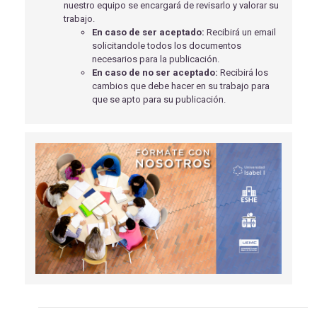
nuestro equipo se encargará de revisarlo y valorar su
TRASTORNO MENTAL GRAVE
trabajo.
Fernández Lago, M
- 29/12/2023
En caso de ser aceptado:
Recibirá un email
solicitandole todos los documentos
USO DEL SULFATO DE MAGNESIO EN LA SALA DE
necesarios para la publicación.
PARTOS Y SU INFLUENCIA EN LA RCP NEONATAL
En caso de no ser aceptado:
Recibirá los
Chapela Antepazo, A
- 01/04/2019
cambios que debe hacer en su trabajo para
que se apto para su publicación.
TRATAMIENTO NO FARMACOLÓGICO EN PACIENTES
CON HIPOTENSIÓN ORTOSTÁTICA
MACHUCA SICILIA, P
- 01/09/2018
CASO CLÍNICO - TAQUICARDIA VENTRICULAR
POLIMÓRFICA (TVP). CUIDADOS DE ENFERMERÍA EN
UNA UNIDAD DE SOPORTE VITAL AVANZADO (USVA) A
PROPÓSITO DE UN CASO
Redondo Castán, L.C
- 07/06/2021