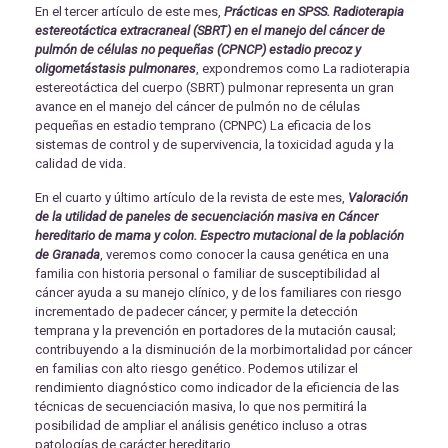
En el tercer artículo de este mes,
Prácticas en SPSS. Radioterapia
estereotáctica extracraneal (SBRT) en el manejo del cáncer de
pulmón de células no pequeñas (CPNCP) estadio precoz y
oligometástasis pulmonares
, expondremos como La radioterapia
estereotáctica del cuerpo (SBRT) pulmonar representa un gran
avance en el manejo del cáncer de pulmón no de células
pequeñas en estadio temprano (CPNPC) La eficacia de los
sistemas de control y de supervivencia, la toxicidad aguda y la
calidad de vida.
En el cuarto y último artículo de la revista de este mes,
Valoración
de la utilidad de paneles de secuenciación masiva en Cáncer
hereditario de mama y colon. Espectro mutacional de la población
de Granada
, veremos como conocer la causa genética en una
familia con historia personal o familiar de susceptibilidad al
cáncer ayuda a su manejo clínico, y de los familiares con riesgo
incrementado de padecer cáncer, y permite la detección
temprana y la prevención en portadores de la mutación causal;
contribuyendo a la disminución de la morbimortalidad por cáncer
en familias con alto riesgo genético. Podemos utilizar el
rendimiento diagnóstico como indicador de la eficiencia de las
técnicas de secuenciación masiva, lo que nos permitirá la
posibilidad de ampliar el análisis genético incluso a otras
patologías de carácter hereditario.