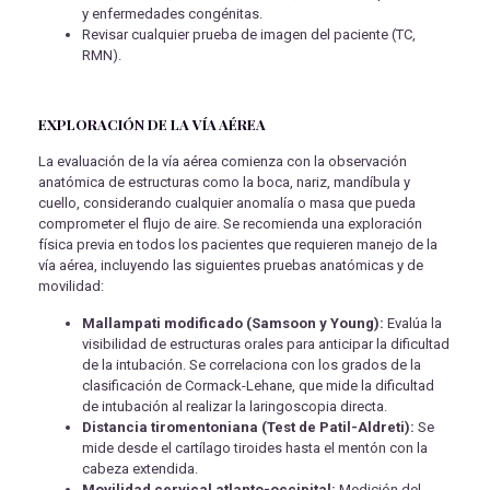
y enfermedades congénitas.
Revisar cualquier prueba de imagen del paciente (TC,
RMN).
EXPLORACIÓN DE LA VÍA AÉREA
La evaluación de la vía aérea comienza con la observación
anatómica de estructuras como la boca, nariz, mandíbula y
cuello, considerando cualquier anomalía o masa que pueda
comprometer el flujo de aire. Se recomienda una exploración
física previa en todos los pacientes que requieren manejo de la
vía aérea, incluyendo las siguientes pruebas anatómicas y de
movilidad:
Mallampati modificado (Samsoon y Young):
Evalúa la
visibilidad de estructuras orales para anticipar la dificultad
de la intubación. Se correlaciona con los grados de la
clasificación de Cormack-Lehane, que mide la dificultad
de intubación al realizar la laringoscopia directa.
Distancia tiromentoniana (Test de Patil-Aldreti):
Se
mide desde el cartílago tiroides hasta el mentón con la
cabeza extendida.
Movilidad cervical atlanto-occipital:
Medición del