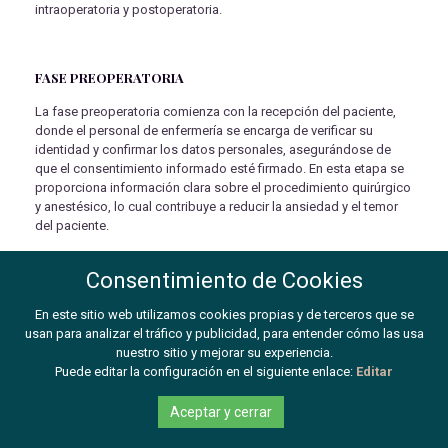
intraoperatoria y postoperatoria.
FASE PREOPERATORIA
La fase preoperatoria comienza con la recepción del paciente,
donde el personal de enfermería se encarga de verificar su
identidad y confirmar los datos personales, asegurándose de
que el consentimiento informado esté firmado. En esta etapa se
proporciona información clara sobre el procedimiento quirúrgico
y anestésico, lo cual contribuye a reducir la ansiedad y el temor
del paciente.
Además, se realiza la lista de verificación, siguiendo el protocolo
Consentimiento de Cookies
establecido por la Organización Mundial de la Salud a través del
checklist quirúrgico, que permite garantizar las condiciones
En este sitio web utilizamos cookies propias y de terceros que se
adecuadas del paciente antes de la intervención. En algunos
usan para analizar el tráfico y publicidad, para entender cómo las usa
hospitales también se realiza una entrevista personalizada
nuestro sitio y mejorar su experiencia.
valorando al paciente de acuerdo a los patrones funcionales de
Puede editar la configuración en el siguiente enlace:
Editar
Marjory Gordon. Esta valoración permite identificar posibles
diagnósticos de enfermería, con el objetivo de personalizar los
cuidados, fomentar el autocuidado, proporcionar asesoramiento
Aceptar y cerrar
y reforzar el bienestar emocional del paciente antes de la cirugía.