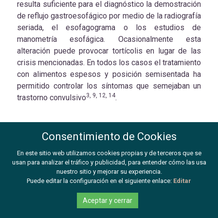
resulta suficiente para el diagnóstico la demostración
de reflujo gastroesofágico por medio de la radiografía
seriada, el esofagograma o los estudios de
manometría esofágica. Ocasionalmente esta
alteración puede provocar tortícolis en lugar de las
crisis mencionadas. En todos los casos el tratamiento
con alimentos espesos y posición semisentada ha
permitido controlar los síntomas que semejaban un
3, 9, 12, 14
trastorno convulsivo
.
Crisis psíquicas o
Consentimiento de Cookies
pseudoconvulsiones
En este sitio web utilizamos cookies propias y de terceros que se
usan para analizar el tráfico y publicidad, para entender cómo las usa
Los trastornos de origen psíquico que simulan
nuestro sitio y mejorar su experiencia.
enfermedades orgánicas del sistema nervioso
Puede editar la configuración en el siguiente enlace:
Editar
pueden tener expresión periférica como la parálisis,
temblores y otros movimientos anormales, trastornos
Aceptar y cerrar
de la marcha, de la sensibilidad; o bien presentarse