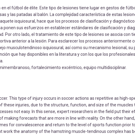
n el fútbol de élite. Este tipo de lesiones tiene lugar en gestos de fútb
sas y las patadas al balón. La complejidad característica de estas lesion
quete isquiosural, hace que los procesos de clasificación y diagnóstic
ria ponen sus esfuerzos en establecer estándares de clasificación y dia
ad. Por otro lado, el tratamiento de este tipo de lesiones se asocia con
eportiva anterior a la lesión. Para esclarecer los procesos anteriormente
plejo musculotendinoso isquiosural, así como su mecanismo lesional, su
nción que hay disponibles en la literatura y con los que los profesionales
a.
emimembranoso, fortalecimiento excéntrico, equipo multidisciplinar.
ccer. This type of injury occurs in soccer actions as repetitive as high-sp
of these injuries, due to the structure, function, and size of the muscle
sses not easy. In this sense, expert researchers in the field put their ef
of making forecasts that are more in line with reality. On the other hand,
imes for convalescence and return to the level of sports function prior to 
ment work the anatomy of the hamstring muscle-tendinous complex has 