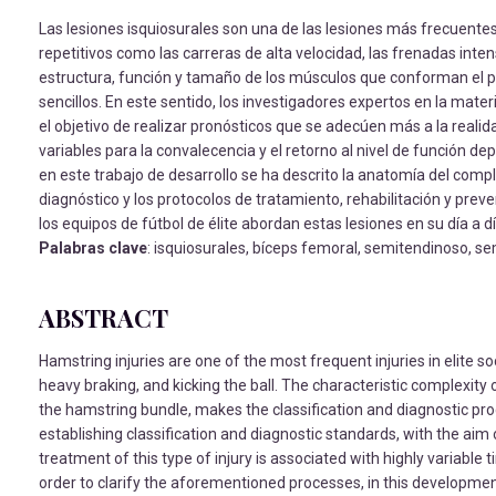
Las lesiones isquiosurales son una de las lesiones más frecuentes e
repetitivos como las carreras de alta velocidad, las frenadas inten
estructura, función y tamaño de los músculos que conforman el pa
sencillos. En este sentido, los investigadores expertos en la mate
el objetivo de realizar pronósticos que se adecúen más a la realid
variables para la convalecencia y el retorno al nivel de función d
en este trabajo de desarrollo se ha descrito la anatomía del com
diagnóstico y los protocolos de tratamiento, rehabilitación y preve
los equipos de fútbol de élite abordan estas lesiones en su día a dí
Palabras clave
: isquiosurales, bíceps femoral, semitendinoso, s
ABSTRACT
Hamstring injuries are one of the most frequent injuries in elite so
heavy braking, and kicking the ball. The characteristic complexity 
the hamstring bundle, makes the classification and diagnostic proce
establishing classification and diagnostic standards, with the aim 
treatment of this type of injury is associated with highly variable t
order to clarify the aforementioned processes, in this develop