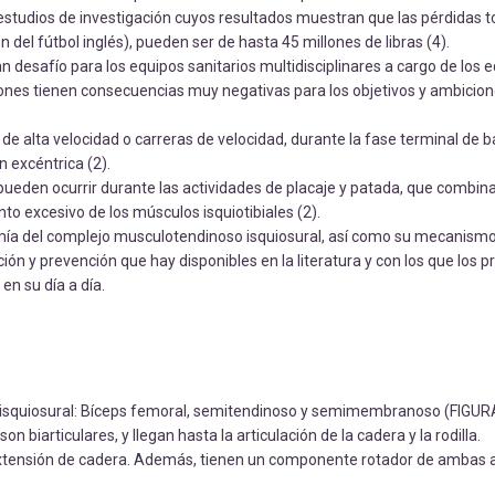
studios de investigación cuyos resultados muestran que las pérdidas t
del fútbol inglés), pueden ser de hasta 45 millones de libras (4).
an desafío para los equipos sanitarios multidisciplinares a cargo de los 
siones tienen consecuencias muy negativas para los objetivos y ambicion
de alta velocidad o carreras de velocidad, durante la fase terminal de 
 excéntrica (2).
pueden ocurrir durante las actividades de placaje y patada, que combina
nto excesivo de los músculos isquiotibiales (2).
atomía del complejo musculotendinoso isquiosural, así como su mecanismo 
ión y prevención que hay disponibles en la literatura y con los que los 
en su día a día.
 isquiosural: Bíceps femoral, semitendinoso y semimembranoso (FIGURA
 biarticulares, y llegan hasta la articulación de la cadera y la rodilla.
y extensión de cadera. Además, tienen un componente rotador de ambas a