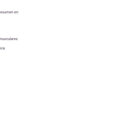
INFANTIL
Nuñez Dominguez, I
- 15/05/2018
 resumen en:
 musculares:
ica.