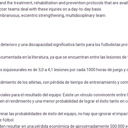
and the treatment, rehabilitation and prevention protocols that are avail
ccer teams deal with these injuries on a day-to-day basis.
branosus, eccentric strengthening, multidisciplinary team.
deterioro y una discapacidad significativa tanto para los futbolistas pr
documentada en la literatura, ya que se encuentran entre las lesiones de 
s isquiosurales es de 3,0 a 4,1 lesiones por cada 1000 horas de juego y d
ndimiento de los atletas, con pérdida de tiempo de entrenamiento y com
iales para el resultado del equipo: Existe un vínculo convincente entre 
n en el rendimiento y una menor probabilidad de lograr el éxito tanto en
y minar las probabilidades de éxito del equipo, no hay que ignorar el imp
e fútbol.
pueden resultar en una pérdida económica de aproximadamente 500.000 e