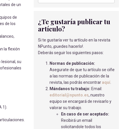
Macías Ladrón de Guevara, L., Domínguez
otales de un
Espinaco, C., Fernández Morales, L
-
08/09/2022
equipos de
¿Te gustaría publicar tu
es de los
USO DE LIDOCAÍNA PARA EVITAR EL
artículo?
DOLOR DE GARGANTA
balanceo,
POSOPERATORIO.
Si te gustaría ver tu artículo en la revista
Rodríguez Garvin J.
- 02/04/2018
NPunto, ¡puedes hacerlo!.
n la flexión
Deberás seguir los siguientes pasos:
BLOQUEO AURÍCULO-VENTRICULAR
lesional, su
COMPLETO Y COLOCACIÓN DE
Normas de publicación:
profesionales
MARCAPASOS. A PROPÓSITO DE UN
Asegurate de que tu artículo se ciñe
CASO
a las normas de publicación de la
LEÓN MIRANDA, J
- 01/09/2018
revista, las podrás encontrar
aquí
.
Mándanos tu trabajo:
Email:
ABORDAJE TERAPÉUTICO DEL
editorial@npunto.es
, nuestro
PACIENTE CON DOLOR CRÓNICO
equipo se encargará de revisarlo y
Hierro Fuster, E
- 31/10/2024
 1).
valorar su trabajo.
En caso de ser aceptado:
ALTERNATIVAS ANALGÉSICAS A LA
rticulaciones.
Recibirá un email
ANESTESIA EPIDURAL EN EL PARTO
solicitandole todos los
García Rodríguez, P
- 29/03/2022