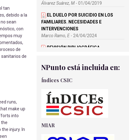
Álvarez Suárez, M
- 01/04/2019
ol tan
es, debido a la
EL DUELO POR SUICIDIO EN LOS
o no sean
FAMILIARES. NECESIDADES E
gnóstico, con
INTERVENCIONES
 tiempos muy
Marco Ramo, E
- 24/04/2024
 comentados,
REVISIÓN BIBLIOGRÁFICA -
 proceso de
EJERCICIOS DE SCHROTH EN
 sanitarios de
PACIENTES ADOLESCENTES CON
NPunto está incluida en:
ESCOLIOSIS IDIOPÁTICA
Martínez Pizarro, S., Sánchez Lozano, J
-
Índices CSIC
31/07/2023
IMAGEN PEDIÁTRICA PARA
ATENCIÓN PRIMARIA
eed runs,
Tijerín Bueno, M
- 31/01/2023
s that make up
forts into
NUEVAS TECNOLOGÍAS APLICADAS
 the
MIAR
EN EL TRATAMIENTO DE LA DIABETES
the injury. In
MELLITUS TIPO I
been