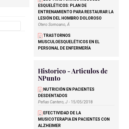
ESQUELÉTICOS: PLAN DE
ENTRENAMIENTO PARA RESTAURAR LA
LESIÓN DEL HOMBRO DOLOROSO
Otero Somoano, Á
TRASTORNOS
MUSCULOESQUELÉTICOS EN EL
PERSONAL DE ENFERMERÍA
RELACIONADOS CON LOS RIESGOS
ERGONÓMICOS
Ruiz Martínez, C
Historico - Articulos de
NPunto
TORTICOLIS MUSCULAR CONGÉNITA
Y SUS SECUELAS EN EL TINTERO
NUTRICIÓN EN PACIENTES
Antón Santos, B
DESDENTADOS
ABORDAJE DE LAS LESIONES DE LA
Peñas Cantero, J
- 15/05/2018
MUSCULATURA ISQUIOSURAL EN
EFECTIVIDAD DE LA
FUTBOLISTAS
MUSICOTERAPIA EN PACIENTES CON
Lorente Navas, J
ALZHEIMER