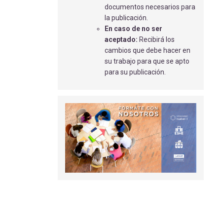
documentos necesarios para
CÁNCER DE MAMA EN MUJER
la publicación.
PREMENOPÁUSICA.
En caso de no ser
Sánchez Quiros N.
- 02/04/2018
aceptado:
Recibirá los
cambios que debe hacer en
DOLOR EN EL PACIENTE
su trabajo para que se apto
ONCOLÓGICO Y TERMINAL
para su publicación.
González González, S
- 25/10/2021
EFECTOS DE LA TERAPIA POR
RESTRICCIÓN DE FLUJO SANGUÍNEO EN
LA PRÁCTICA FISIOTERÁPICA: UNA
REVISIÓN BIBLIOGRÁFICA
Bleda Andrés, J
- 17/11/2020
LA ENFERMERÍA Y LA NUTRICIÓN EN
DEPORTISTAS DE ÉLITE
Villalon Rivero, M
- 15/05/2018
TRASTORNOS DE LA CONDUCTA
ALIMENTARIA EN LA POBLACIÓN