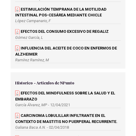
ESTIMULACIÓN TEMPRANA DE LA MOTILIDAD
INTESTINAL POS-CESÁREA MEDIANTE CHICLE
López Campanario, F
EFECTOS DEL CONSUMO EXCESIVO DE REGALIZ
Gómez García, L
INFLUENCIA DEL ACEITE DE COCO EN ENFERMOS DE
ALZHEIMER
Ramírez Ramírez, M
BENEFICIOS DE LA INGESTA DE TRIPTÓFANO EN EL
INSOMNIO
Gómez García, L
Historico - Articulos de NPunto
BABY-LED WEANING
EFECTOS DEL MINDFULNESS SOBRE LA SALUD Y EL
Godoy Moreno, C
EMBARAZO
García Álvarez, MP
- 12/04/2021
NECESIDAD DE UNA DIETA PERSONALIZADA PARA
CARCINOMA LOBULILLAR INFILTRANTE EN EL
PREVENIR LA MUTACIÓN GENÉTICA
REQUENA TORRES, F
CONTEXTO DE MASTITIS NO PUERPERAL RECURRENTE.
Galiana Baca A.N.
- 02/04/2018
ALIMENTANCIÓN ENTERAL CON COMIDA CASERA EN