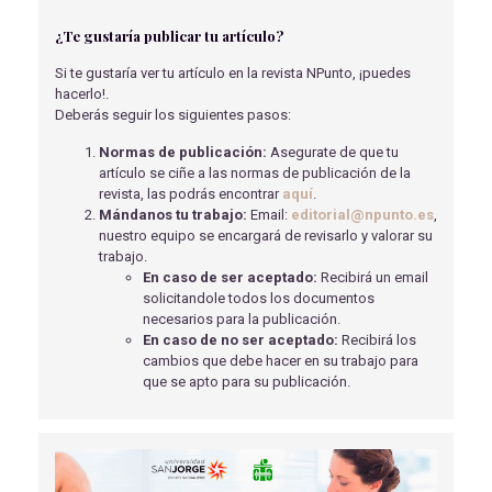
Marco Ramo, E
- 24/04/2024
¿Te gustaría publicar tu artículo?
CONTROL FARMACOLÓGICO DEL DOLOR EN EL
Si te gustaría ver tu artículo en la revista NPunto, ¡puedes
PACIENTE ONCOLÓGICO
hacerlo!.
Rovira Belaustegui, I
- 28/02/2025
Deberás seguir los siguientes pasos:
ACTUALIZACION EN EL MANEJO DEL SHOCK
Normas de publicación:
Asegurate de que tu
HEMORRÁGICO TRAUMÁTICO
artículo se ciñe a las normas de publicación de la
Tomás Marsilla, JI
- 14/04/2020
revista, las podrás encontrar
aquí
.
Mándanos tu trabajo:
Email:
editorial@npunto.es
,
DIAGNÓSTICO DE DIABETES MELLITUS TIPO 1 POR EL
nuestro equipo se encargará de revisarlo y valorar su
LABORATORIO CLÍNICO
trabajo.
Galván Toribio, R., Martín Pérez, S., Almazo Guerrero, I
-
En caso de ser aceptado:
Recibirá un email
04/03/2026
solicitandole todos los documentos
CIRUGÍA EN LA ESCOLIOSIS: OBJETIVOS DEL
necesarios para la publicación.
TRATAMIENTO FISIOTERÁPICO POSQUIRÚRGICO.
En caso de no ser aceptado:
Recibirá los
Mérida Imberlón M.E.
- 02/04/2018
cambios que debe hacer en su trabajo para
que se apto para su publicación.