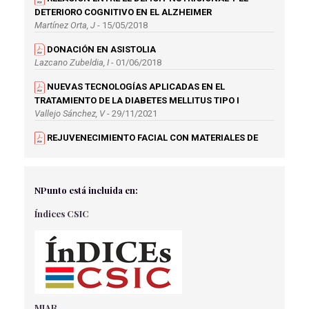
DETERIORO COGNITIVO EN EL ALZHEIMER
Martínez Orta, J
- 15/05/2018
DONACIÓN EN ASISTOLIA
Lazcano Zubeldia, I
- 01/06/2018
NUEVAS TECNOLOGÍAS APLICADAS EN EL
TRATAMIENTO DE LA DIABETES MELLITUS TIPO I
Vallejo Sánchez, V
- 29/11/2021
REJUVENECIMIENTO FACIAL CON MATERIALES DE
RELLENOS
Iglesias Aguilar, C
- 27/07/2022
I CONGRESO INTERNACIONAL SOBRE LOS
NPunto está incluida en:
TRASTORNOS DEL NEURODESARROLLO. UNA
Índices CSIC
PROPUESTA AL DÍA COMPLETA DESDE UNA
PERSPECTIVA FUNCIONAL
NPunto
- 01/04/2019
DIABETES MELLITUS: EL PIE DIABÉTICO, SUS
COMPLICACIONES Y CUIDADOS
López Quintía, A
- 04/03/2026
MIAR