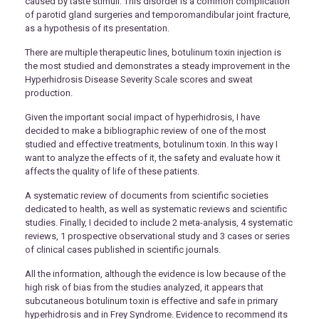
caused by taste stimuli. This disorder is a common complication
of parotid gland surgeries and temporomandibular joint fracture,
as a hypothesis of its presentation.
There are multiple therapeutic lines, botulinum toxin injection is
the most studied and demonstrates a steady improvement in the
Hyperhidrosis Disease Severity Scale scores and sweat
production.
Given the important social impact of hyperhidrosis, I have
decided to make a bibliographic review of one of the most
studied and effective treatments, botulinum toxin. In this way I
want to analyze the effects of it, the safety and evaluate how it
affects the quality of life of these patients.
A systematic review of documents from scientific societies
dedicated to health, as well as systematic reviews and scientific
studies. Finally, I decided to include 2 meta-analysis, 4 systematic
reviews, 1 prospective observational study and 3 cases or series
of clinical cases published in scientific journals.
All the information, although the evidence is low because of the
high risk of bias from the studies analyzed, it appears that
subcutaneous botulinum toxin is effective and safe in primary
hyperhidrosis and in Frey Syndrome. Evidence to recommend its