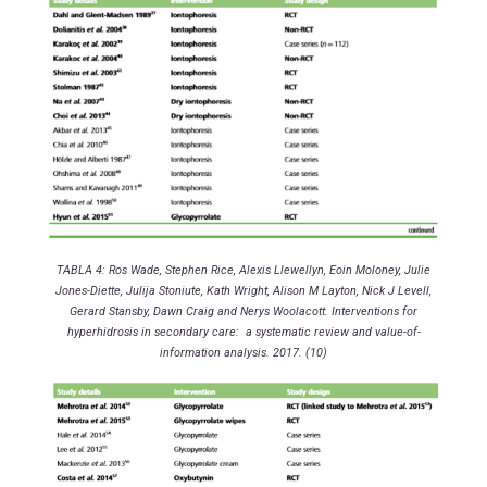
TABLA 4: Ros Wade, Stephen Rice, Alexis Llewellyn, Eoin Moloney, Julie
Jones-Diette, Julija Stoniute, Kath Wright, Alison M Layton, Nick J Levell,
Gerard Stansby, Dawn Craig and Nerys Woolacott. Interventions for
hyperhidrosis in secondary care: a systematic review and value-of-
information analysis. 2017. (10)