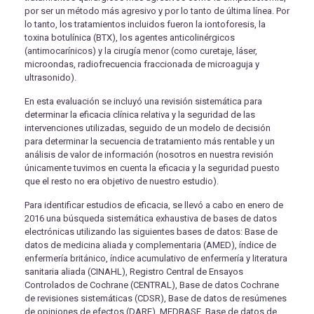
por ser un método más agresivo y por lo tanto de última línea. Por
lo tanto, los tratamientos incluidos fueron la iontoforesis, la
toxina botulínica (BTX), los agentes anticolinérgicos
(antimocarínicos) y la cirugía menor (como curetaje, láser,
microondas, radiofrecuencia fraccionada de microaguja y
ultrasonido).
En esta evaluación se incluyó una revisión sistemática para
determinar la eficacia clínica relativa y la seguridad de las
intervenciones utilizadas, seguido de un modelo de decisión
para determinar la secuencia de tratamiento más rentable y un
análisis de valor de información (nosotros en nuestra revisión
únicamente tuvimos en cuenta la eficacia y la seguridad puesto
que el resto no era objetivo de nuestro estudio).
Para identificar estudios de eficacia, se llevó a cabo en enero de
2016 una búsqueda sistemática exhaustiva de bases de datos
electrónicas utilizando las siguientes bases de datos: Base de
datos de medicina aliada y complementaria (AMED), índice de
enfermería británico, índice acumulativo de enfermería y literatura
sanitaria aliada (CINAHL), Registro Central de Ensayos
Controlados de Cochrane (CENTRAL), Base de datos Cochrane
de revisiones sistemáticas (CDSR), Base de datos de resúmenes
de opiniones de efectos (DARE), MEDBASE, Base de datos de