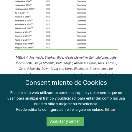
TABLA 4: Ros Wade, Stephen Rice, Alexis Llewellyn, Eoin Moloney, Julie
Jones-Diette, Julija Stoniute, Kath Wright, Alison M Layton, Nick J Levell,
Gerard Stansby, Dawn Craig and Nerys Woolacott. Interventions for
hyperhidrosis in secondary care: a systematic review and value-of-
information analysis. 2017. (10)
Consentimiento de Cookies
En este sitio web utilizamos cookies propias y de terceros que se
usan para analizar el tráfico y publicidad, para entender cómo las usa
nuestro sitio y mejorar su experiencia.
Puede editar la configuración en el siguiente enlace:
Editar
Aceptar y cerrar