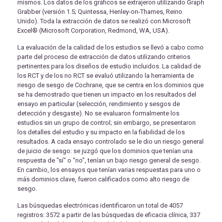
mismos. Los datos de los gráficos se extrajeron utilizando Graph
Grabber (versión 1.5; Quintessa, Henley-on-Thames, Reino
Unido). Toda la extracción de datos se realizó con Microsoft
Excel® (Microsoft Corporation, Redmond, WA, USA).
La evaluación de la calidad de los estudios se llevó a cabo como
parte del proceso de extracción de datos utilizando criterios
pertinentes para los diseños de estudio incluidos. La calidad de
los RCT y de los no RCT se evaluó utilizando la herramienta de
riesgo de sesgo de Cochrane, que se centra en los dominios que
se ha demostrado que tienen un impacto en los resultados del
ensayo en particular (selección, rendimiento y sesgos de
detección y desgaste). No se evaluaron formalmente los
estudios sin un grupo de control; sin embargo, se presentaron
los detalles del estudio y su impacto en la fiabilidad de los
resultados. A cada ensayo controlado se le dio un riesgo general
de juicio de sesgo: se juzgó que los dominios que tenían una
respuesta de "sí" o “no”, tenían un bajo riesgo general de sesgo.
En cambio, los ensayos que tenían varias respuestas para uno o
más dominios clave, fueron calificados como alto riesgo de
sesgo.
Las búsquedas electrónicas identificaron un total de 4057
registros: 3572 a partir de las búsquedas de eficacia clínica, 337