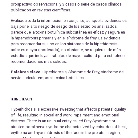
prospectivo observacional y 3 casos o serie de casos clínicos
publicados en revistas científicas.
Evaluada toda la información en conjunto, aunque la evidencia es
baja por el alto riesgo de sesgo de los estudios analizados,
parece que la toxina botulínica subcutánea es eficaz y segura en
la hiperhidrosis primaria y en el síndrome de frey. La evidencia
para recomendar su uso en los síntomas de la hiperhidrosis
axilar es mayor (moderada), no obstante, se requieren de más
estudios que incluyan trabajos de mayor calidad para establecer
recomendaciones más sólidas.
Palabras clave:
Hiperhidrosis, Síndrome de Frey, síndrome del
nervio auriculotemporal, toxina botulínica
ABSTRACT
Hyperhidrosis is excessive sweating that affects patients’ quality
of life, resulting in social and work impairment and emotional
distress. There is an unusual entity called Frey Syndrome or
atriotemporal nerve syndrome characterized by episodes of heat,
erythema and hyperhidrosis of the face in the pre-atrial region,