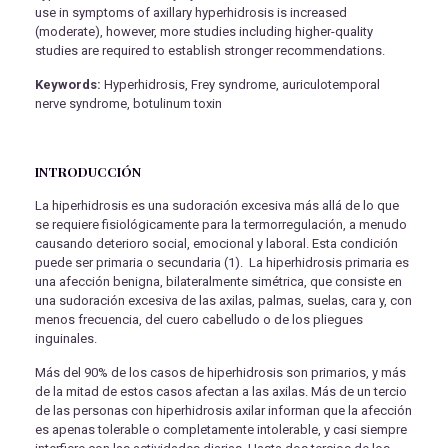
use in symptoms of axillary hyperhidrosis is increased
(moderate), however, more studies including higher-quality
studies are required to establish stronger recommendations.
Keywords:
Hyperhidrosis, Frey syndrome, auriculotemporal
nerve syndrome, botulinum toxin
INTRODUCCIÓN
La hiperhidrosis es una sudoración excesiva más allá de lo que
se requiere fisiológicamente para la termorregulación, a menudo
causando deterioro social, emocional y laboral. Esta condición
puede ser primaria o secundaria (1). La hiperhidrosis primaria es
una afección benigna, bilateralmente simétrica, que consiste en
una sudoración excesiva de las axilas, palmas, suelas, cara y, con
menos frecuencia, del cuero cabelludo o de los pliegues
inguinales.
Más del 90% de los casos de hiperhidrosis son primarios, y más
de la mitad de estos casos afectan a las axilas. Más de un tercio
de las personas con hiperhidrosis axilar informan que la afección
es apenas tolerable o completamente intolerable, y casi siempre