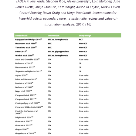
TABLA 4: Ros Wade, Stephen Rice, Alexis Llewellyn, Eoin Moloney, Julie
Jones-Diette, Julija Stoniute, Kath Wright, Alison M Layton, Nick J Levell,
Gerard Stansby, Dawn Craig and Nerys Woolacott. Interventions for
hyperhidrosis in secondary care: a systematic review and value-of-
information analysis. 2017. (10)