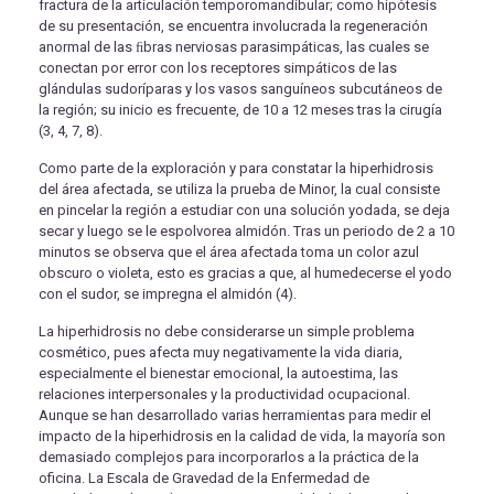
fractura de la articulación temporomandibular; como hipótesis
de su presentación, se encuentra involucrada la regeneración
anormal de las ﬁbras nerviosas parasimpáticas, las cuales se
conectan por error con los receptores simpáticos de las
glándulas sudoríparas y los vasos sanguíneos subcutáneos de
la región; su inicio es frecuente, de 10 a 12 meses tras la cirugía
(3, 4, 7, 8).
Como parte de la exploración y para constatar la hiperhidrosis
del área afectada, se utiliza la prueba de Minor, la cual consiste
en pincelar la región a estudiar con una solución yodada, se deja
secar y luego se le espolvorea almidón. Tras un periodo de 2 a 10
minutos se observa que el área afectada toma un color azul
obscuro o violeta, esto es gracias a que, al humedecerse el yodo
con el sudor, se impregna el almidón (4).
La hiperhidrosis no debe considerarse un simple problema
cosmético, pues afecta muy negativamente la vida diaria,
especialmente el bienestar emocional, la autoestima, las
relaciones interpersonales y la productividad ocupacional.
Aunque se han desarrollado varias herramientas para medir el
impacto de la hiperhidrosis en la calidad de vida, la mayoría son
demasiado complejos para incorporarlos a la práctica de la
oficina. La Escala de Gravedad de la Enfermedad de