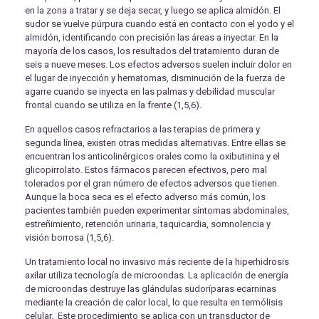
en la zona a tratar y se deja secar, y luego se aplica almidón. El
sudor se vuelve púrpura cuando está en contacto con el yodo y el
almidón, identificando con precisión las áreas a inyectar. En la
mayoría de los casos, los resultados del tratamiento duran de
seis a nueve meses. Los efectos adversos suelen incluir dolor en
el lugar de inyección y hematomas, disminución de la fuerza de
agarre cuando se inyecta en las palmas y debilidad muscular
frontal cuando se utiliza en la frente (1,5,6).
En aquellos casos refractarios a las terapias de primera y
segunda línea, existen otras medidas alternativas. Entre ellas se
encuentran los anticolinérgicos orales como la oxibutinina y el
glicopirrolato. Estos fármacos parecen efectivos, pero mal
tolerados por el gran número de efectos adversos que tienen.
Aunque la boca seca es el efecto adverso más común, los
pacientes también pueden experimentar síntomas abdominales,
estreñimiento, retención urinaria, taquicardia, somnolencia y
visión borrosa (1,5,6).
Un tratamiento local no invasivo más reciente de la hiperhidrosis
axilar utiliza tecnología de microondas. La aplicación de energía
de microondas destruye las glándulas sudoríparas ecarninas
mediante la creación de calor local, lo que resulta en termólisis
celular. Este procedimiento se aplica con un transductor de