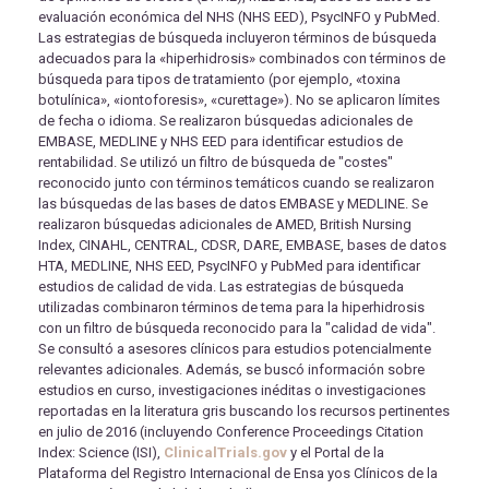
evaluación económica del NHS (NHS EED), PsycINFO y PubMed.
Las estrategias de búsqueda incluyeron términos de búsqueda
adecuados para la «hiperhidrosis» combinados con términos de
búsqueda para tipos de tratamiento (por ejemplo, «toxina
botulínica», «iontoforesis», «curettage»). No se aplicaron límites
de fecha o idioma. Se realizaron búsquedas adicionales de
EMBASE, MEDLINE y NHS EED para identificar estudios de
rentabilidad. Se utilizó un filtro de búsqueda de "costes"
reconocido junto con términos temáticos cuando se realizaron
las búsquedas de las bases de datos EMBASE y MEDLINE. Se
realizaron búsquedas adicionales de AMED, British Nursing
Index, CINAHL, CENTRAL, CDSR, DARE, EMBASE, bases de datos
HTA, MEDLINE, NHS EED, PsycINFO y PubMed para identificar
estudios de calidad de vida. Las estrategias de búsqueda
utilizadas combinaron términos de tema para la hiperhidrosis
con un filtro de búsqueda reconocido para la "calidad de vida".
Se consultó a asesores clínicos para estudios potencialmente
relevantes adicionales. Además, se buscó información sobre
estudios en curso, investigaciones inéditas o investigaciones
reportadas en la literatura gris buscando los recursos pertinentes
en julio de 2016 (incluyendo Conference Proceedings Citation
Index: Science (ISI),
ClinicalTrials.gov
y el Portal de la
Plataforma del Registro Internacional de Ensa yos Clínicos de la