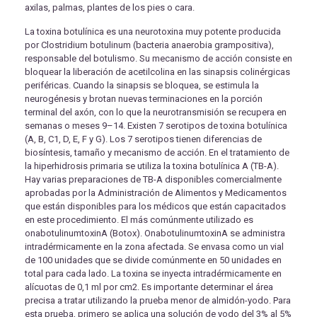
axilas, palmas, plantes de los pies o cara.
La toxina botulínica es una neurotoxina muy potente producida
por Clostridium botulinum (bacteria anaerobia grampositiva),
responsable del botulismo. Su mecanismo de acción consiste en
bloquear la liberación de acetilcolina en las sinapsis colinérgicas
periféricas. Cuando la sinapsis se bloquea, se estimula la
neurogénesis y brotan nuevas terminaciones en la porción
terminal del axón, con lo que la neurotransmisión se recupera en
semanas o meses 9–14. Existen 7 serotipos de toxina botulínica
(A, B, C1, D, E, F y G). Los 7 serotipos tienen diferencias de
biosíntesis, tamaño y mecanismo de acción. En el tratamiento de
la hiperhidrosis primaria se utiliza la toxina botulínica A (TB-A).
Hay varias preparaciones de TB-A disponibles comercialmente
aprobadas por la Administración de Alimentos y Medicamentos
que están disponibles para los médicos que están capacitados
en este procedimiento. El más comúnmente utilizado es
onabotulinumtoxinA (Botox). OnabotulinumtoxinA se administra
intradérmicamente en la zona afectada. Se envasa como un vial
de 100 unidades que se divide comúnmente en 50 unidades en
total para cada lado. La toxina se inyecta intradérmicamente en
alícuotas de 0,1 ml por cm2. Es importante determinar el área
precisa a tratar utilizando la prueba menor de almidón-yodo. Para
esta prueba, primero se aplica una solución de yodo del 3% al 5%