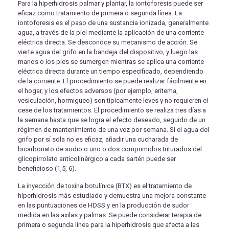
Para la hiperhidrosis palmar y plantar, la iontoforesis puede ser
eficaz como tratamiento de primera o segunda línea. La
iontoforesis es el paso de una sustancia ionizada, generalmente
agua, a través de la piel mediante la aplicación de una corriente
eléctrica directa. Se desconoce su mecanismo de acción. Se
vierte agua del grifo en la bandeja del dispositivo, y luego las
manos o los pies se sumergen mientras se aplica una corriente
eléctrica directa durante un tiempo especificado, dependiendo
de la corriente. El procedimiento se puede realizar fácilmente en
el hogar, y los efectos adversos (por ejemplo, eritema,
vesiculación, hormigueo) son típicamente leves y no requieren el
cese de los tratamientos. El procedimiento se realiza tres días a
la semana hasta que se logra el efecto deseado, seguido de un
régimen de mantenimiento de una vez por semana. Si el agua del
grifo por sí sola no es eficaz, añadir una cucharada de
bicarbonato de sodio o uno o dos comprimidos triturados del
glicopirrolato anticolinérgico a cada sartén puede ser
beneficioso (1,5, 6).
La inyección de toxina botulínica (BTX) es el tratamiento de
hiperhidrosis más estudiado y demuestra una mejora constante
en las puntuaciones de HDSS y en la producción de sudor
medida en las axilas y palmas. Se puede considerar terapia de
primera o segunda línea para la hiperhidrosis que afecta a las