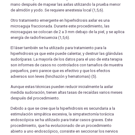
mano después de mapear las axilas utilizando la prueba menor
de almidón y yodo. Se requiere anestesia local (1,5,6).
Otro tratamiento emergente en hiperhidrosis axilar es una
microaguja fraccionada. Durante este procedimiento, las
microagujas se colocan de 2 a 3 mm debajo de la piel, y se aplica
energía de radiofrecuencia (1,5,6).
El láser también se ha utilizado para tratamiento para la
hiperhidrosis ya que este puede calentar, y destruir las glándulas
sudoríparas. La mayoría de los datos para el uso de esta terapia
son informes de casos no controlados con tamaños de muestra
pequeños, pero parece que es efectivo y que los efectos
adversos son leves (hinchazón y hematomas) (5).
Aunque estas técnicas pueden reducir inicialmente la axilar
medida sudoración, tienen altas tasas de recaídas varios meses
después del procedimiento.
Debido a que se cree que la hiperhidrosis es secundaria a la
estimulación simpática excesiva, la simpatectomía torácica
endoscópica se ha utilizado para tratar casos graves. Este
procedimiento, que ha evolucionado de un procedimiento
abierto a uno endoscópico, consiste en seccionar los nervios