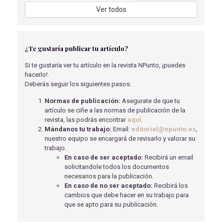
SECUELAS EN EL TINTERO
Ver todos
Antón Santos, B
- 30/08/2023
PRESCRIPCIÓN ENFERMERA EN URGENCIAS Y
EMERGENCIAS
¿Te gustaría publicar tu artículo?
Vico Moya, N
- 01/07/2019
Si te gustaría ver tu artículo en la revista NPunto, ¡puedes
ANESTESIA NEONATAL
hacerlo!.
González Gómez, P
- 01/08/2018
Deberás seguir los siguientes pasos:
RELACIÓN ENTRE LA CIRUGÍA DE REDUCCIÓN DE
Normas de publicación:
Asegurate de que tu
MAMAS Y LA LACTANCIA MATERNA.
artículo se ciñe a las normas de publicación de la
Benítez Sánchez E.
- 02/04/2018
revista, las podrás encontrar
aquí
.
Mándanos tu trabajo:
Email:
editorial@npunto.es
,
ALIMENTACIÓN DE LA GESTANTE DURANTE EL
nuestro equipo se encargará de revisarlo y valorar su
TRABAJO DE PARTO
trabajo.
SOLÍS GARCÍA, A
- 15/05/2018
En caso de ser aceptado:
Recibirá un email
solicitandole todos los documentos
LA MATRONA EN EL ÁMBITO SEXUAL DE LAS
necesarios para la publicación.
PERSONAS CON DISCAPACIDAD INTELECTUAL TIPO
En caso de no ser aceptado:
Recibirá los
SÍNDROME DOWN
cambios que debe hacer en su trabajo para
Sáez Cabredo, P
- 01/05/2019
que se apto para su publicación.
FARMACOLOGÍA GENERAL