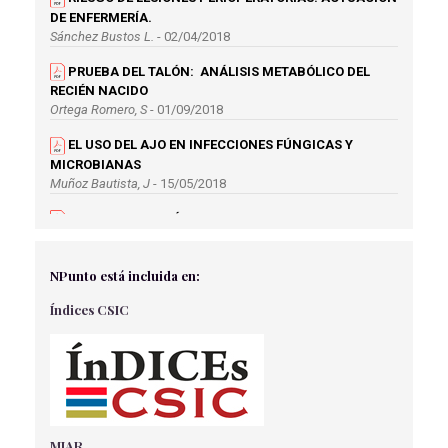
DE ENFERMERÍA.
Sánchez Bustos L.
- 02/04/2018
PRUEBA DEL TALÓN: ANÁLISIS METABÓLICO DEL
RECIÉN NACIDO
Ortega Romero, S
- 01/09/2018
EL USO DEL AJO EN INFECCIONES FÚNGICAS Y
MICROBIANAS
Muñoz Bautista, J
- 15/05/2018
CRIBADO METABÓLICO NEONATAL: PRUEBA DEL
TALÓN
Cordón Martínez, I
- 01/09/2018
NPunto está incluida en:
PREVENCIÓN Y TRATAMIENTO DE LA MUCOSITIS
Índices CSIC
PRODUCIDA POR QUIMIOTERAPIA O RADIOTERAPIA
Miján Morales, F
- 01/09/2018
ESTADO NUTRICIONAL PREGESTACIONAL Y
GANANCIA DE PESO MATERNO Y SU RELACIÓN CON EL
PESO DEL NEONATO
Galindo Amezcua, D
- 15/05/2018
MIAR