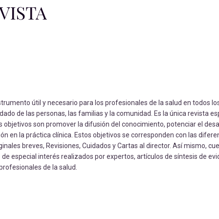
VISTA
nstrumento útil y necesario para los profesionales de la salud en todos l
idado de las personas, las familias y la comunidad. Es la única revista e
s objetivos son promover la difusión del conocimiento, potenciar el desar
ión en la práctica clínica. Estos objetivos se corresponden con las difere
riginales breves, Revisiones, Cuidados y Cartas al director. Así mismo, cu
e especial interés realizados por expertos, artículos de síntesis de ev
 profesionales de la salud.