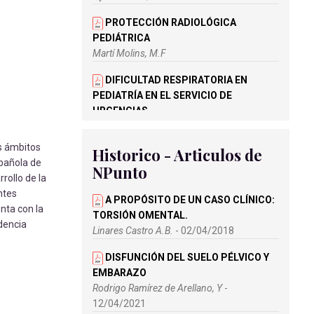
PROTECCIÓN RADIOLÓGICA
PEDIÁTRICA
Martí Molins, M.F
DIFICULTAD RESPIRATORIA EN
PEDIATRÍA EN EL SERVICIO DE
URGENCIAS
Aparicio Casares, H
os ámbitos
Historico - Articulos de
TRANSPORTE DE PACIENTES
spañola de
NPunto
PEDIÁTRICOS CON ENFERMEDAD
rollo de la
GRAVE
ntes
Ranera Díaz, F.F
A PROPÓSITO DE UN CASO CLÍNICO:
enta con la
TORSIÓN OMENTAL.
idencia
Linares Castro A.B.
- 02/04/2018
DISFUNCIÓN DEL SUELO PÉLVICO Y
EMBARAZO
Rodrigo Ramírez de Arellano, Y
-
12/04/2021