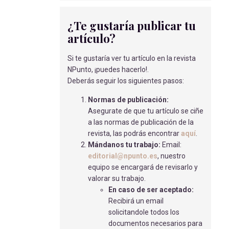
Covadonga Castaño Espejo, A
-
01/04/2019
¿Te gustaría publicar tu
artículo?
INFECCIÓN POR LISTERIOSIS
DURANTE EL EMBARAZO
Si te gustaría ver tu artículo en la revista
Corte García, P
- 15/09/2020
NPunto, ¡puedes hacerlo!.
Deberás seguir los siguientes pasos:
FISIOTERAPIA RESPIRATORIA EN
PACIENTES CON MIOPATÍA
Normas de publicación:
NEMALÍNICA
Asegurate de que tu artículo se ciñe
Domingo Soria, B
- 31/07/2023
a las normas de publicación de la
revista, las podrás encontrar
aquí
.
LA DISMINUCIÓN DE LA PERCEPCIÓN
Mándanos tu trabajo:
Email:
DE MOVIMIENTOS FETALES
editorial@npunto.es
, nuestro
RELACIONADA CON LA TRANSFUSIÓN
equipo se encargará de revisarlo y
FETOMATERNA MASIVA
valorar su trabajo.
Sánchez, J
- 01/03/2019
En caso de ser aceptado:
AJUSTES EN LA ALIMENTACIÓN DEL
Recibirá un email
PACIENTE ANTOCOAGULADO CON
solicitandole todos los
ACENOCUMAROL.
documentos necesarios para