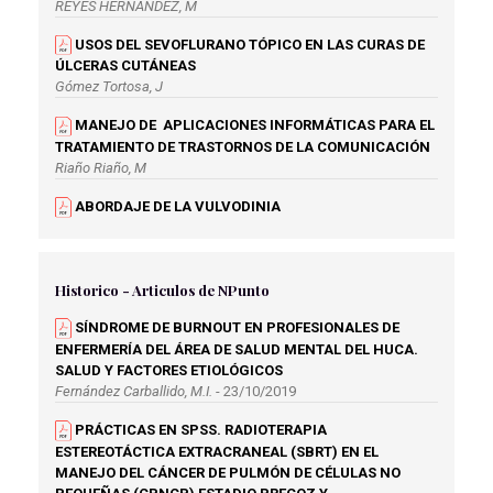
REYES HERNANDEZ, M
USOS DEL SEVOFLURANO TÓPICO EN LAS CURAS DE
ÚLCERAS CUTÁNEAS
Gómez Tortosa, J
MANEJO DE APLICACIONES INFORMÁTICAS PARA EL
TRATAMIENTO DE TRASTORNOS DE LA COMUNICACIÓN
Riaño Riaño, M
ABORDAJE DE LA VULVODINIA
Fernández Mesa, A
ABORDAJE PALIATIVO NO ONCOLÓGICO DE LA
ENFERMERA GESTORA DE CASOS EN ATENCIÓN
Historico - Articulos de NPunto
PRIMARIA
SÍNDROME DE BURNOUT EN PROFESIONALES DE
Arribas Moya, E
ENFERMERÍA DEL ÁREA DE SALUD MENTAL DEL HUCA.
BENEFICIOS DE LA VENTILACIÓN MECÁNICA NO
SALUD Y FACTORES ETIOLÓGICOS
INVASIVA EN PACIENTES TERMINALES
Fernández Carballido, M.I.
- 23/10/2019
García Muñoz, S
PRÁCTICAS EN SPSS. RADIOTERAPIA
TERAPIA DE REALIDAD VIRTUAL Y SU APLICACIÓN EN
ESTEREOTÁCTICA EXTRACRANEAL (SBRT) EN EL
EL DOLOR DEL MIEMBRO FANTASMA
MANEJO DEL CÁNCER DE PULMÓN DE CÉLULAS NO
Ortega López, L