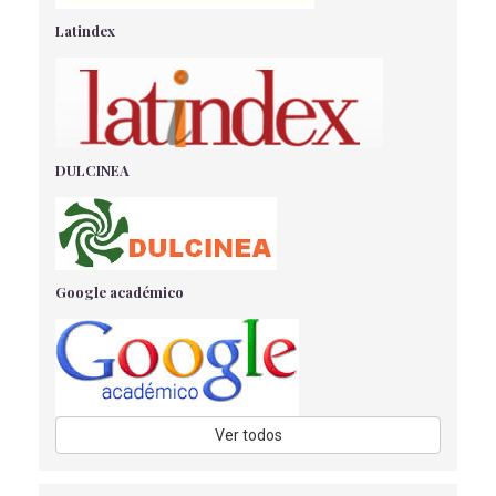
Martínez Orta, J
- 15/05/2018
Latindex
MEDIDAS GENERALES DE PREVENCIÓN DE
INFECCIONES DE LA HERIDA QUIRÚRGICA.
Rubio Beltrán J.M.
- 02/04/2018
CONTROL DE LA ANSIEDAD EN EL PACIENTE
QUIRÚRGICO.
DULCINEA
Millán García G.M.
- 02/04/2018
PERFORACIÓN UTERINA COMO URGENCIA
GINECOLÓGICA.
Jiménez Hernández L.
- 02/04/2018
Google académico
FACTORES DEL ESTILO DE VIDA QUE INFLUYEN EN LOS
PATRONES DIETÉTICOS DE LOS PROFESORES
UNIVERSITARIOS
Mohatar-Barba, M., López-Olivares, M., Fernández-Aparicio, A.,
Fernández-Gómez, E., Enrique-Mirón, C
- 08/09/2022
ATENCIÓN DE ENFERMERÍA EN PACIENTES
Ver todos
INTERVENIDOS POR HIPERPLASIA BENIGNA DE
PRÓSTATA.
Samaniego Martínez M.J.
- 02/04/2018