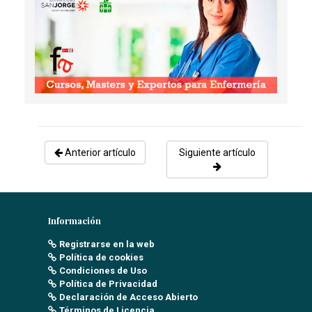
DISFEMIA
Cruz Vazquez, A
- 01/04/2019
INTERVENCIONES DURANTE EL EMBARAZO Y EL
PARTO PARA LA PREVENCIÓN DEL TRAUMATISMO
PERINEAL
León Soto, M
- 16/07/2021
Anterior artículo
Siguiente artículo
Información
Registrarse en la web
Política de cookies
Condiciones de Uso
Política de Privacidad
Declaración de Acceso Abierto
Términos de Licencia