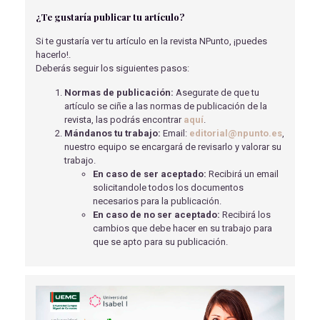
¿Te gustaría publicar tu artículo?
COMPLICACIONES ASOCIADAS A LA CIRUGÍA POR
LAPAROSCOPIA.
Si te gustaría ver tu artículo en la revista NPunto, ¡puedes
López Furión G.
- 02/04/2018
hacerlo!.
Deberás seguir los siguientes pasos:
EJERCICIO FÍSICO Y ALIMENTACIÓN
BERMÚDEZ ALONSO, J
- 15/05/2018
Normas de publicación:
Asegurate de que tu
artículo se ciñe a las normas de publicación de la
REVISIÓN BIBLIOGRÁFICA - SALUD DIGITAL Y COVID-
revista, las podrás encontrar
aquí
.
19
Mándanos tu trabajo:
Email:
editorial@npunto.es
,
Gracia Gómez, C
- 15/09/2020
nuestro equipo se encargará de revisarlo y valorar su
trabajo.
RCP BÁSICA Y DESFIBRILACIÓN EXTERNA EN EL
En caso de ser aceptado:
Recibirá un email
PACIENTE ADULTO EN SITUACIONES ESPECIALES
solicitandole todos los documentos
Corral Fernández, M.
- 01/06/2019
necesarios para la publicación.
En caso de no ser aceptado:
Recibirá los
ARTÍCULO DE REVISIÓN - GESTIÓN DEL CUIDADO DE
cambios que debe hacer en su trabajo para
ENFERMERÍA EN LA ATENCIÓN AL PACIENTE CON
que se apto para su publicación.
SÍNDROME DE DISFUNCIÓN MULTIORGÁNICA
Noriega Campos, E
- 22/02/2022
EL USO CHECK-LIST EN QUIRÓFANO.
García Lobato M.
- 02/04/2018