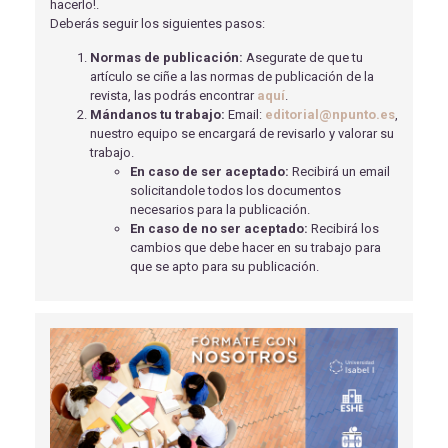
hacerlo!.
Deberás seguir los siguientes pasos:
OSTOMÍAS Y SEXUALIDAD
González Gómez, L
- 15/12/2020
Normas de publicación:
Asegurate de que tu
artículo se ciñe a las normas de publicación de la
ESTUDIO DE LAS ANEMIAS MICROCÍTICAS EN EL
revista, las podrás encontrar
aquí
.
LABORATORIO CLÍNICO
Mándanos tu trabajo:
Email:
editorial@npunto.es
,
Pérez San Martín, S., Gómez Fernández, L
- 31/10/2023
nuestro equipo se encargará de revisarlo y valorar su
trabajo.
SOPORTE NUTRICIONAL EN PACIENTES CON ICTUS
En caso de ser aceptado:
Recibirá un email
SOLÍS GARCÍA, A
- 15/05/2018
solicitandole todos los documentos
SISTEMA INTERNACIONAL DE TRIAJE: USO Y
necesarios para la publicación.
CLASIFICACIÓN EN PRE-HOSPITALARIA
En caso de no ser aceptado:
Recibirá los
Fernández Maside, C
- 01/04/2019
cambios que debe hacer en su trabajo para
que se apto para su publicación.