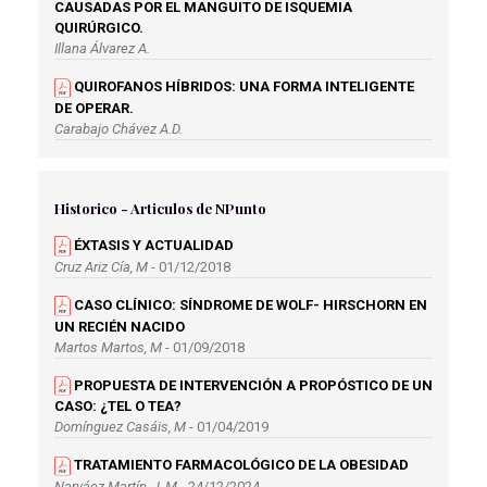
CAUSADAS POR EL MANGUITO DE ISQUEMIA
QUIRÚRGICO.
Illana Álvarez A.
QUIROFANOS HÍBRIDOS: UNA FORMA INTELIGENTE
DE OPERAR.
Carabajo Chávez A.D.
RECOMENDACIONES AL PACIENTE SOMETIDO A UNA
INTERVENCIÓN DE VASECTOMÍA.
Historico - Articulos de NPunto
Fernández Rodríguez A.
ÉXTASIS Y ACTUALIDAD
RECOMENDACIONES Y ABORDAJE DE ENFERMERÍA A
Cruz Ariz Cía, M
- 01/12/2018
PACIENTES MASTECTOMIZADAS.
Álvarez Torres E.M.
CASO CLÍNICO: SÍNDROME DE WOLF- HIRSCHORN EN
UN RECIÉN NACIDO
VALORACIÓN Y MANEJO DEL DOLOR
Martos Martos, M
- 01/09/2018
POSOPERATORIO.
Morales Gómez A.M.
PROPUESTA DE INTERVENCIÓN A PROPÓSTICO DE UN
CASO: ¿TEL O TEA?
EFECTIVIDAD DE LA CIRUGÍA BARIÁTRICA EN LA
Domínguez Casáis, M
- 01/04/2019
DIABETES MELLITUS.
García Cuesta M.A.
TRATAMIENTO FARMACOLÓGICO DE LA OBESIDAD
Narváez Martín, J.,M
- 24/12/2024