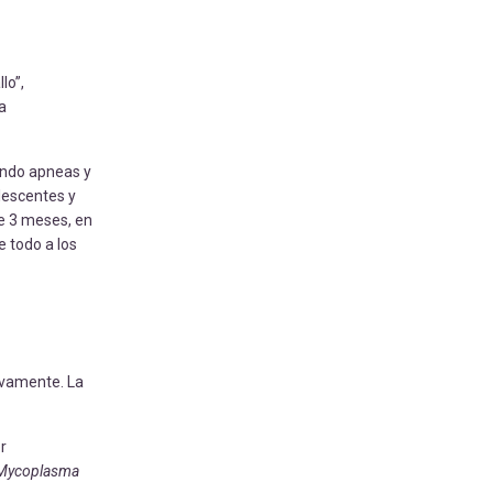
lo”,
a
ando apneas y
lescentes y
de 3 meses, en
e todo a los
tivamente. La
r
Mycoplasma