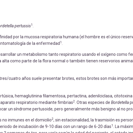
1
rdetella pertussis
.
finidad por la mucosa respiratoria humana (el hombre es el único reserv
1
sintomatología de la enfermedad
.
esarrollar un metabolismo tanto respiratorio usando el oxígeno como f
rea alta como parte de la flora normal o también tienen reservorios anima
 tres/cuatro años suele presentar brotes, estos brotes son más importa
rtúsica, hemaglutinina filamentosa, pertactina, adenilciclasa, citotoxina
2
l aparato respiratorio mediante fimbrias
. Otras especies de
Bordetella
p
car un síndrome pertusoide, pero generalmente más benigno al no prod
2
s no inmunes en el domicilio
, sin estacionalidad, la trasmisión es pers
1
 periodo de incubación de 9-10 días con un rango de 6-20 días
. La máxi