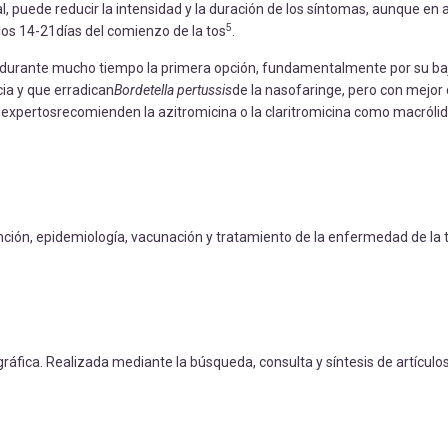
, puede reducir la intensidad y la duración de los síntomas, aunque en 
5
e los 14-21días del comienzo de la tos
.
ue durante mucho tiempo la primera opción, fundamentalmente por su baj
ia y que erradican
Bordetella pertussis
de la nasofaringe, pero con mejor
s expertosrecomienden la azitromicina o la claritromicina como macróli
vención, epidemiología, vacunación y tratamiento de la enfermedad de la 
gráfica. Realizada mediante la búsqueda, consulta y síntesis de artículos