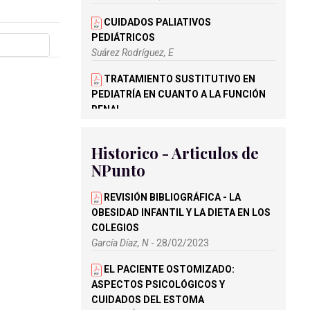
CUIDADOS PALIATIVOS
PEDIÁTRICOS
Suárez Rodríguez, E
TRATAMIENTO SUSTITUTIVO EN
PEDIATRÍA EN CUANTO A LA FUNCIÓN
RENAL
Porrón Aristu, P
Historico - Articulos de
TOSFERINA. DIAGNÓSTICO,
NPunto
TRATAMIENTO Y COMPLICACIONES
González Moreno, O
REVISIÓN BIBLIOGRÁFICA - LA
CARTA CIENTÍFICA - BENEFICIOS
OBESIDAD INFANTIL Y LA DIETA EN LOS
SANITARIOS DE LA
COLEGIOS
MICROPIGMENTACIÓN
García Díaz, N
- 28/02/2023
Martínez Pizarro, S
EL PACIENTE OSTOMIZADO:
ASPECTOS PSICOLÓGICOS Y
CUIDADOS DEL ESTOMA