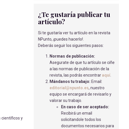
CUIDADOS E INTIMIDAD EN EL ÁREA
¿Te gustaría publicar tu
HOSPITALARIA.
artículo?
Mata Moreno L.
- 02/04/2018
Si te gustaría ver tu artículo en la revista
INFLUENCIA DE LA NUTRICIÓN EN LA
NPunto, ¡puedes hacerlo!.
ARTROSIS
Deberás seguir los siguientes pasos:
Peñas Cantero, J
- 15/05/2018
Normas de publicación:
CUIDADOS ENFERMEROS A
Asegurate de que tu artículo se ciñe
PACIENTES POSTMASTECTOMÍA.
a las normas de publicación de la
López Rivas L.
- 02/04/2018
revista, las podrás encontrar
aquí
.
TRASTORNO POR DEFICIT DE
Mándanos tu trabajo:
Email:
ATENCION E HIPERACTIVIDAD (TDAH) Y
editorial@npunto.es
, nuestro
ACTIVIDAD FÍSICA EN NIÑOS
equipo se encargará de revisarlo y
Sierras Reyes, Mª
- 01/04/2019
valorar su trabajo.
En caso de ser aceptado:
ESTUDIO DE UN CASO DE CUADRO
Recibirá un email
SUBOCLUSIVO EN URGENCIAS.
 científicos y
solicitandole todos los
Rodríguez Arjona R.
- 02/04/2018
documentos necesarios para