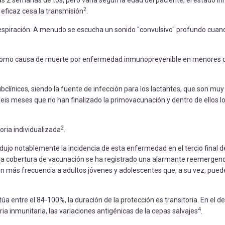
as 2 semanas de tos, pero varía según la edad del paciente, el estado in
2
 eficaz cesa la transmisión
.
a respiración. A menudo se escucha un sonido "convulsivo" profundo cuan
gar como causa de muerte por enfermedad inmunoprevenible en menores 
bclínicos, siendo la fuente de infección para los lactantes, que son muy
eis meses que no han finalizado la primovacunación y dentro de ellos 
2
oria individualizada
.
edujo notablemente la incidencia de esta enfermedad en el tercio final 
vada cobertura de vacunación se ha registrado una alarmante reemergenc
n más frecuencia a adultos jóvenes y adolescentes que, a su vez, pued
a entre el 84-100%, la duración de la protección es transitoria. En el de
4
a inmunitaria, las variaciones antigénicas de la cepas salvajes
.