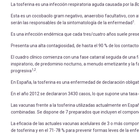
La tosferina es una infección respiratoria aguda causada por la
Bo
Esta es un cocobacilo gram negativo, anaerobio facultativo, con
1
serán las responsables de la sintomatología de la enfermedad
.
Es una infección endémica que cada tres/cuatro años suele prese
Presenta una alta contagiosidad, de hasta el 90 % de los contacto
El cuadro clínico comienza con una fase catarral seguida de una f
inspiratorio, de predominio nocturno, a menudo emetizante y la 
1,2
progresiva
.
En España, la tosferina es una enfermedad de declaración obligat
En el año 2012 se declararon 3430 casos, lo que supone una tasa
Las vacunas frente a la tosferina utilizadas actualmente en Espa
combinadas. Se dispone de 7 preparados que incluyen el compone
La eficacia de las actuales vacunas acelulares de 3 o más compone
de tosferina y en el 71-78 % para prevenir formas leves de la en