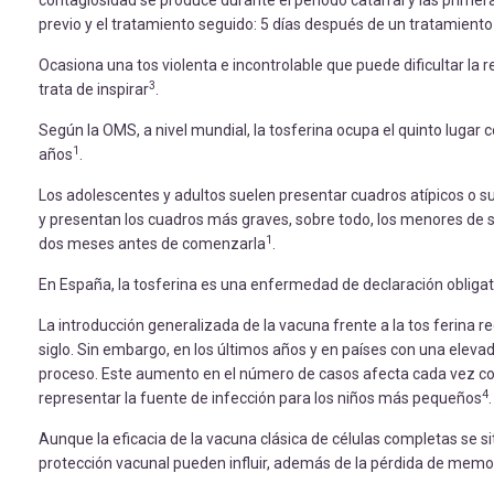
contagiosidad se produce durante el período catarral y las primer
previo y el tratamiento seguido: 5 días después de un tratamiento
Ocasiona una tos violenta e incontrolable que puede dificultar l
3
trata de inspirar
.
Según la OMS, a nivel mundial, la tosferina ocupa el quinto lu
1
años
.
Los adolescentes y adultos suelen presentar cuadros atípicos o su
y presentan los cuadros más graves, sobre todo, los menores de s
1
dos meses antes de comenzarla
.
En España, la tosferina es una enfermedad de declaración obligat
La introducción generalizada de la vacuna frente a la tos ferina r
siglo. Sin embargo, en los últimos años y en países con una ele
proceso. Este aumento en el número de casos afecta cada vez co
4
representar la fuente de infección para los niños más pequeños
.
Aunque la eficacia de la vacuna clásica de células completas se sitú
protección vacunal pueden influir, además de la pérdida de memori