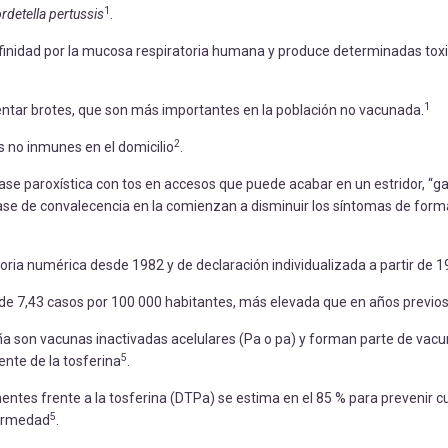
1
rdetella pertussis
.
 afinidad por la mucosa respiratoria humana y produce determinadas tox
1
ntar brotes, que son más importantes en la población no vacunada.
2
s no inmunes en el domicilio
.
ase paroxística con tos en accesos que puede acabar en un estridor, “gal
fase de convalecencia en la comienzan a disminuir los síntomas de form
oria numérica desde 1982 y de declaración individualizada a partir de 
 de 7,43 casos por 100 000 habitantes, más elevada que en años previo
ña son vacunas inactivadas acelulares (Pa o pa) y forman parte de vac
5
nte de la tosferina
.
ntes frente a la tosferina (DTPa) se estima en el 85 % para prevenir c
5
fermedad
.