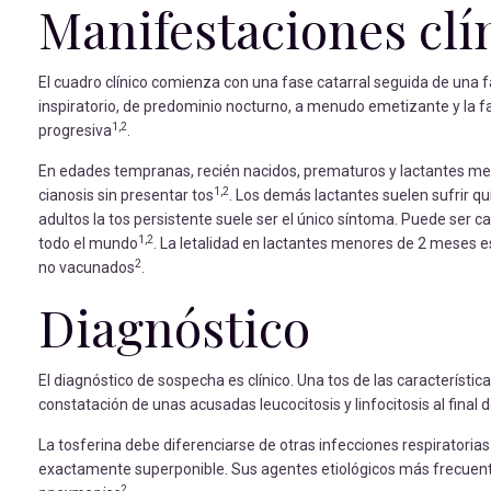
Manifestaciones clí
El cuadro clínico comienza con una fase catarral seguida de una f
inspiratorio, de predominio nocturno, a menudo emetizante y la 
1,2
progresiva
.
En edades tempranas, recién nacidos, prematuros y lactantes m
1,2
cianosis sin presentar tos
. Los demás lactantes suelen sufrir qu
adultos la tos persistente suele ser el único síntoma. Puede ser
1,2
todo el mundo
. La letalidad en lactantes menores de 2 meses e
2
no vacunados
.
Diagnóstico
El diagnóstico de sospecha es clínico. Una tos de las característica
constatación de unas acusadas leucocitosis y linfocitosis al final d
La tosferina debe diferenciarse de otras infecciones respiratoria
exactamente superponible. Sus agentes etiológicos más frecuen
2