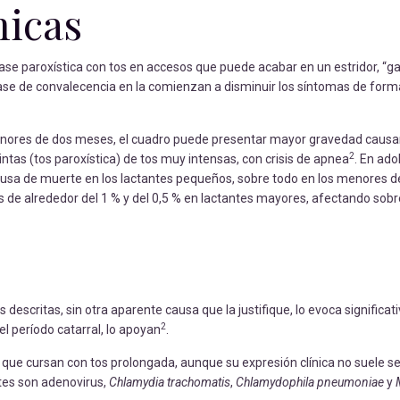
nicas
ase paroxística con tos en accesos que puede acabar en un estridor, “gal
fase de convalecencia en la comienzan a disminuir los síntomas de form
enores de dos meses, el cuadro puede presentar mayor gravedad caus
2
intas (tos paroxística) de tos muy intensas, con crisis de apnea
. En ado
 causa de muerte en los lactantes pequeños, sobre todo en los menores 
s de alrededor del 1 % y del 0,5 % en lactantes mayores, afectando sobr
s descritas, sin otra aparente causa que la justifique, lo evoca significa
2
el período catarral, lo apoyan
.
s que cursan con tos prolongada, aunque su expresión clínica no suele se
tes son adenovirus,
Chlamydia trachomatis
,
Chlamydophila pneumoniae
y