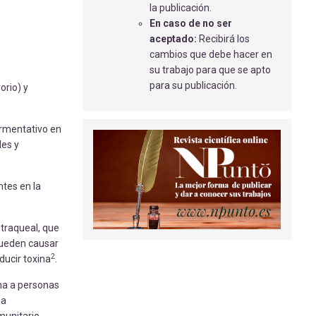
la publicación.
ACTIVIDADES DE LOS ENFERMEROS
En caso de no ser
DE QUIRÓFANO DURANTE LA
aceptado:
Recibirá los
INTERVENCIÓN QUIRÚRGICA.
cambios que debe hacer en
Cervilla Suárez M.T.
- 02/04/2018
su trabajo para que se apto
para su publicación.
MAYORES ACTIVOS Y SALUDABLES
orio) y
EN TIEMPOS DE PANDEMIA
Bermejo Saiz, C
- 08/09/2022
ermentativo en
les y
CUIDADOS DE ENFERMERÍA POS-
QUIRÚRGICOS: PERITONITIS
FECALOIDEA.
ntes en la
Chávez Barroso C.
- 02/04/2018
 traqueal, que
ueden causar
2
ucir toxina
.
ona a personas
ma