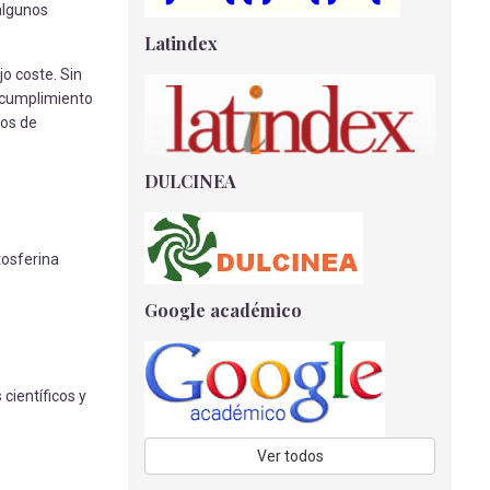
algunos
Romero Saiz, E
- 01/04/2019
Latindex
EL USO DEL AJO EN INFECCIONES
o coste. Sin
FÚNGICAS Y MICROBIANAS
 cumplimiento
Muñoz Bautista, J
- 15/05/2018
dos de
CUIDADOS DE ENFERMERÍA TRAS
UNA CESÁREA.
DULCINEA
Jiménez Ternero J.V.
- 02/04/2018
IMPORTANCIA DE LA EDUCACIÓN
tosferina
MATERNAL DURANTE LA GESTACIÓN
Corte García, P
- 18/08/2022
Google académico
RELACIÓN ENTRE NUTRICIÓN Y
CÁNCER GÁSTRICO
Peñas Cantero, J
- 15/05/2018
 científicos y
ACTUACIÓN DE ENFERMERÍA:
SEGURIDAD DEL PACIENTE EN
Ver todos
QUIRÓFANO.
Fernández Mingorance B.
- 02/04/2018