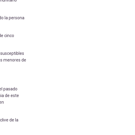
munitario
do la persona
de cinco
 susceptibles
los menores de
del pasado
ia de este
en
clive de la