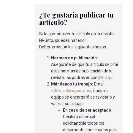
Bayo Cano T.
- 02/04/2018
¿Te gustaría publicar tu
CASO CLÍNICO - EVIDENCIA
artículo?
CIENTÍFICA DE EFECTIVIDAD DE LA
EDUCACIÓN PARA LA SALUD EN LA
Si te gustaría ver tu artículo en la revista
PROMOCIÓN DE LA LACTANCIA
NPunto, ¡puedes hacerlo!.
MATERNA
Deberás seguir los siguientes pasos:
López García, EP
- 17/03/2020
Normas de publicación:
APLICACIÓN DE CODIGO ICTUS
Asegurate de que tu artículo se ciñe
Imaz Argüelles, I
- 29/06/2022
a las normas de publicación de la
revista, las podrás encontrar
aquí
.
SUICIDIO. PREVENCIÓN E
Mándanos tu trabajo:
Email:
INTERVENCIONES
editorial@npunto.es
, nuestro
MULTIDISCIPLINARES
equipo se encargará de revisarlo y
Fernández Arias, I
- 24/04/2024
valorar su trabajo.
NIÑA OBESA ACUDE A URGENCIAS
En caso de ser aceptado:
POR DESVANECIMIENTO Y DOLOR EN
Recibirá un email
PECHO
solicitandole todos los
Martin Perez, M
- 15/05/2018
documentos necesarios para