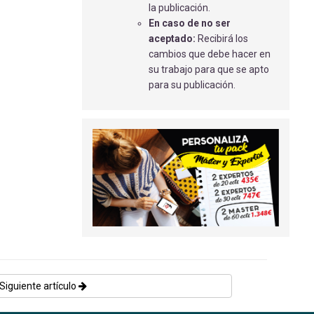
la publicación.
CONVULSIONES EN URGENCIAS
En caso de no ser
PEDIÁTRICAS
aceptado:
Recibirá los
Serrano Pallarés, Francisco Javier
-
cambios que debe hacer en
10/02/2020
su trabajo para que se apto
para su publicación.
TRABAJO SOCIAL SANITARIO EN
ENFERMEDADES CON GRAN
AFECTACIÓN EN LO SOCIAL Y
PSICOSOCIAL
Castillo Salas, L
- 31/03/2023
OPERACIÓN DE CARCINOMA.
Gámez Campos A.M.
- 02/04/2018
ENFERMERÍA ANTE LA VIOLENCIA DE
GÉNERO
Monteagudo Rojas, S
- 01/09/2018
Siguiente artículo