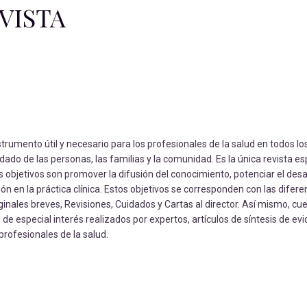
VISTA
nstrumento útil y necesario para los profesionales de la salud en todos l
idado de las personas, las familias y la comunidad. Es la única revista e
s objetivos son promover la difusión del conocimiento, potenciar el desar
ión en la práctica clínica. Estos objetivos se corresponden con las difere
riginales breves, Revisiones, Cuidados y Cartas al director. Así mismo, cu
e especial interés realizados por expertos, artículos de síntesis de ev
 profesionales de la salud.