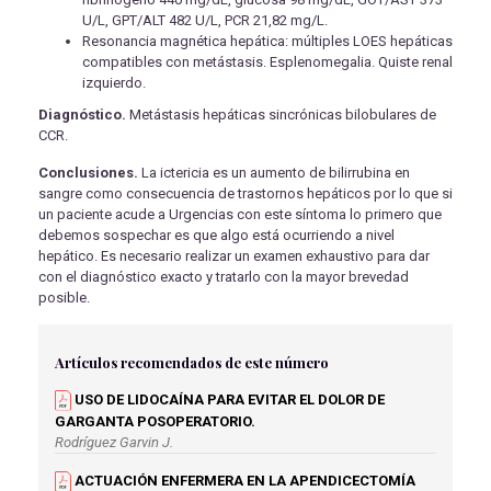
U/L, GPT/ALT 482 U/L, PCR 21,82 mg/L.
Resonancia magnética hepática: múltiples LOES hepáticas
compatibles con metástasis. Esplenomegalia. Quiste renal
izquierdo.
Diagnóstico.
Metástasis hepáticas sincrónicas bilobulares de
CCR.
Conclusiones.
La ictericia es un aumento de bilirrubina en
sangre como consecuencia de trastornos hepáticos por lo que si
un paciente acude a Urgencias con este síntoma lo primero que
debemos sospechar es que algo está ocurriendo a nivel
hepático. Es necesario realizar un examen exhaustivo para dar
con el diagnóstico exacto y tratarlo con la mayor brevedad
posible.
Artículos recomendados de este número
USO DE LIDOCAÍNA PARA EVITAR EL DOLOR DE
GARGANTA POSOPERATORIO.
Rodríguez Garvin J.
ACTUACIÓN ENFERMERA EN LA APENDICECTOMÍA