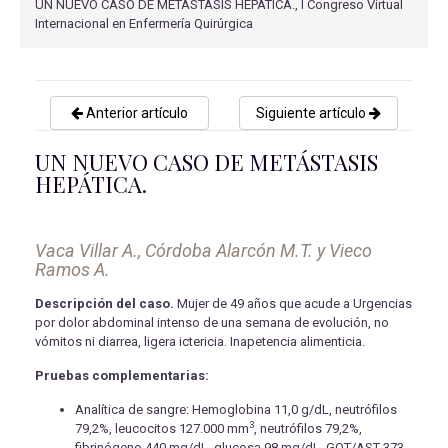
UN NUEVO CASO DE METÁSTASIS HEPÁTICA., I Congreso Virtual
Internacional en Enfermería Quirúrgica
Anterior artículo
Siguiente artículo
UN NUEVO CASO DE METÁSTASIS
HEPÁTICA.
Vaca Villar A., Córdoba Alarcón M.T. y Vieco
Ramos A.
Descripción del caso.
Mujer de 49 años que acude a Urgencias
por dolor abdominal intenso de una semana de evolución, no
vómitos ni diarrea, ligera ictericia. Inapetencia alimenticia.
Pruebas complementarias:
Analítica de sangre: Hemoglobina 11,0 g/dL, neutrófilos
3
79,2%, leucocitos 127.000 mm
, neutrófilos 79,2%,
fibrinógeno 440 mg/dL, glucosa 98 mg/dL, GOT/AST 373