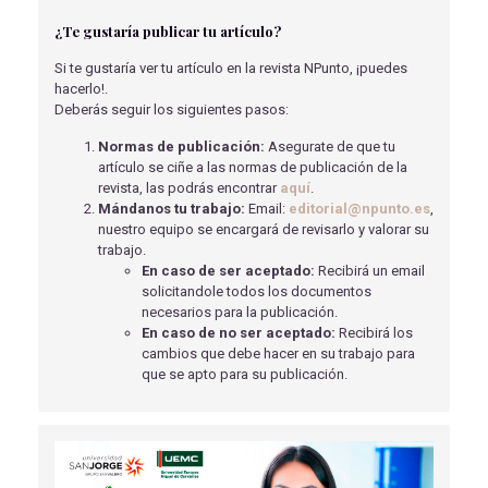
¿Te gustaría publicar tu artículo?
DIABETES MELLITUS GESTACIONAL
Fernández Huerta, ML
- 13/07/2020
Si te gustaría ver tu artículo en la revista NPunto, ¡puedes
hacerlo!.
ARTÍCULO DE REVISIÓN - INTERVENCIÓN DE
Deberás seguir los siguientes pasos:
ENFERMERÍA EN LAS TERAPIAS DE REEMPLAZO RENAL
CONTINUO
Normas de publicación:
Asegurate de que tu
Noriega Campos, E
- 16/07/2021
artículo se ciñe a las normas de publicación de la
revista, las podrás encontrar
aquí
.
IMPORTANCIA DEL PAPEL DEL ENFERMERO EN LA
Mándanos tu trabajo:
Email:
editorial@npunto.es
,
SALUD ESCOLAR
nuestro equipo se encargará de revisarlo y valorar su
Barba Cabañas, F
- 13/05/2020
trabajo.
En caso de ser aceptado:
Recibirá un email
ACCESO INTRAÓSEO. EL GRAN ALIDADO DE LA
solicitandole todos los documentos
ENFERMERÍA EXTRAHOSPITALARIA
necesarios para la publicación.
Cabañero Molina, E
- 09/06/2020
En caso de no ser aceptado:
Recibirá los
cambios que debe hacer en su trabajo para
CASO CLÍNICO - TERAPIA CON LUTECIO 177
que se apto para su publicación.
Olivares Polo, L
- 27/04/2022
TRATAMIENTO FISIOTERÁPICO DE LA ESCOLIOSIS
IDIOPÁTICA MEDIANTE EJERCICIO TERAPÉUTICO
Escalza Jiménez, A
- 05/10/2020