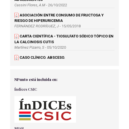
Cassini Flores, A.M
- 26/10/2022
ASOCIACIÓN ENTRE CONSUMO DE FRUCTOSA Y
RIESGO DE HIPERURICEMIA
FERNÁNDEZ RODRÍGUEZ, J
- 15/05/2018
CARTA CIENTÍFICA - TIOSULFATO SÓDICO TÓPICO EN
LA CALCINOSIS CUTIS
Martínez Pizarro, S
- 05/10/2020
CASO CLÍNICO. ABSCESO.
Galván Jurado F.J.
- 02/04/2018
ESTRATEGIAS DE SALUD SEXUAL Y REPRODUCTIVA
EN LA MUJER
NPunto está incluida en:
Millán Moreno, J.,M., De Rita Pastor, R
- 31/05/2024
Índices CSIC
ABORDAJE DEL SUICIDIO EN URGENCIAS:
EVALUACIÓN Y PREVENCIÓN
Rascón López, A
- 03/02/2026
VALORACIÓN Y TRATAMIENTO DE LA FASCITIS
PLANTAR: REVISIÓN SISTEMÁTICA
Carro Hevia, J
- 31/03/2023
MIAR