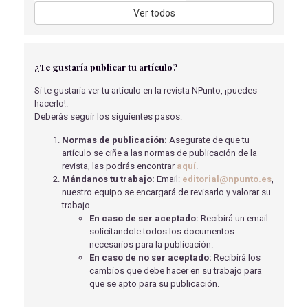
Verdejo Herrero, A
- 27/09/2021
Ver todos
EL TOMATE EN LA LUCHA CONTRA EL CÁNCER
Muñoz Bautista, J
- 15/05/2018
TRASTORNO DEL SUEÑO EN EL ALZHEIMER
¿Te gustaría publicar tu artículo?
Sierra Reyes Mª
- 01/04/2019
Si te gustaría ver tu artículo en la revista NPunto, ¡puedes
hacerlo!.
PERFIL CLÍNICO DE COMORBILIDADES, MORTALIDAD
Deberás seguir los siguientes pasos:
Y PREDICTORES DE INGRESO EN LA UCI EN PACIENTES
CON SARS-COV-2
Normas de publicación:
Asegurate de que tu
Hernández Rodríguez, M
- 28/12/2022
artículo se ciñe a las normas de publicación de la
revista, las podrás encontrar
aquí
.
MICROBIOTA Y CÁNCER
Mándanos tu trabajo:
Email:
editorial@npunto.es
,
Arjona Hernández, S
- 28/02/2024
nuestro equipo se encargará de revisarlo y valorar su
trabajo.
VÍA INTRANASAL EN CRISIS CONVULSIVAS
En caso de ser aceptado:
Recibirá un email
PEDIÁTRICAS
solicitandole todos los documentos
Gómez Torres, P
- 01/09/2018
necesarios para la publicación.
PROPUESTA PROTOCOLO COMUNICACIÓN DE
En caso de no ser aceptado:
Recibirá los
ENFERMERÍA EN SERVICIO DE URGENCIAS Y
cambios que debe hacer en su trabajo para
EMERGENCIAS (S.B.A.R)
que se apto para su publicación.
Sanz Caba, A.F
- 14/08/2025