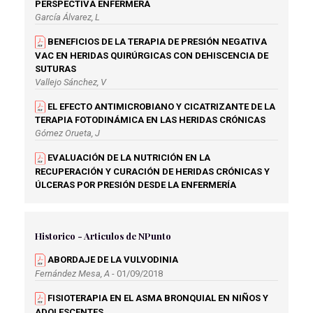
PERSPECTIVA ENFERMERA
García Álvarez, L
BENEFICIOS DE LA TERAPIA DE PRESIÓN NEGATIVA
VAC EN HERIDAS QUIRÚRGICAS CON DEHISCENCIA DE
SUTURAS
Vallejo Sánchez, V
EL EFECTO ANTIMICROBIANO Y CICATRIZANTE DE LA
TERAPIA FOTODINÁMICA EN LAS HERIDAS CRÓNICAS
Gómez Orueta, J
EVALUACIÓN DE LA NUTRICIÓN EN LA
RECUPERACIÓN Y CURACIÓN DE HERIDAS CRÓNICAS Y
ÚLCERAS POR PRESIÓN DESDE LA ENFERMERÍA
Herráiz Fajardo, A.,R
Historico - Articulos de NPunto
ABORDAJE DE LA VULVODINIA
Fernández Mesa, A
- 01/09/2018
FISIOTERAPIA EN EL ASMA BRONQUIAL EN NIÑOS Y
ADOLESCENTES