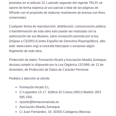
previstos en el ar
tículo 32.1 párrafo segundo del vigente TRLPI, se
opone de forma expresa al uso
parcial o total de las páginas de
NPunto
con el propósito de elaborar resúmenes
de prensa con fines
comerciales.
Cualquier forma de reproducción, distribución, comunicación pública
o transfor
mación de esta obra solo puede ser realizada con la
autorización de sus titulares,
salvo excepción prevista por la ley.
Diríjase a CEDRO (Centro Español de Derechos
Reprográficos, sitio
web: www.cedro.org) si necesita fotocopiar o escanear algún
fragmento de esta obra.
Protección de datos: Formación Alcalá y Asociación Abadía Zumaque
declara cum
plir lo dispuesto por la Ley Orgánica 15/1999, de 13 de
diciembre, de Protección de
Datos de Carácter Personal.
Pedidos y atención al cliente:
Formación Alcalá S.L.
C/ Leganitos 15-17. Edificio El Coloso.
28013 Madrid.
(
953
585 330).
npunto@formacionalcala.es
Asociación Abadía Zumaque.
C/ Juan Fernández, 16.
30300 Cartagena (Murcia).