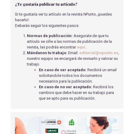
¿Te gustaría publicar tu artículo?
ENFERMERÍA.
Porras Díaz , C
- 15/05/2018
Si te gustaría ver tu artículo en la revista NPunto, ¡puedes
hacerlo!.
PROPUESTA PROTOCOLO COMUNICACIÓN DE
Deberás seguir los siguientes pasos:
ENFERMERÍA EN SERVICIO DE URGENCIAS Y
EMERGENCIAS (S.B.A.R)
Normas de publicación:
Asegurate de que tu
Sanz Caba, A.F
- 14/08/2025
artículo se ciñe a las normas de publicación de la
revista, las podrás encontrar
aquí
.
LA INTERVENCIÓN DE ENFERMERÍA EN
Mándanos tu trabajo:
Email:
editorial@npunto.es
,
PROCEDIMIENTOS ANESTÉSICOS Y QUIRÚRGICOS PARA
nuestro equipo se encargará de revisarlo y valorar su
LA DISMINUCIÓN DE LA ANSIEDAD
trabajo.
Gómez Brusi, C
- 27/03/2024
En caso de ser aceptado:
Recibirá un email
solicitandole todos los documentos
MANEJO DE CONDUCTA SUICIDA EN LOS SERVICIOS
necesarios para la publicación.
DE URGENCIAS
En caso de no ser aceptado:
Recibirá los
Rodríguez Hurtado, E
- 01/09/2018
cambios que debe hacer en su trabajo para
que se apto para su publicación.
SOBREVIVIR A LOS CUIDADOS INTENSIVOS-EL
SINDROME POST UCI
Benavente Sánchez, S
- 28/12/2022
TOXINA BOTULÍNICA PARA EL TRATAMIENTO DE
VEJIGAS HIPERACTIVAS: ACTUACIÓN DE ENFERMERÍA
Ortega López, L
- 01/09/2018