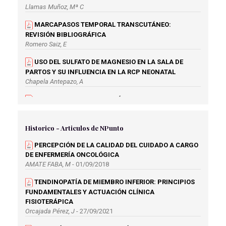
Llamas Muñoz, Mª C
MARCAPASOS TEMPORAL TRANSCUTÁNEO:
REVISIÓN BIBLIOGRÁFICA
Romero Saiz, E
USO DEL SULFATO DE MAGNESIO EN LA SALA DE
PARTOS Y SU INFLUENCIA EN LA RCP NEONATAL
Chapela Antepazo, A
FLUIDOTERAPIA DE ELECCIÓN ANTE EL SHOCK
HIPOVOLÉMICO
Arnero Puy, A
Historico - Articulos de NPunto
¿DOPAMINA O NORADRENALINA EN EL MANEJO
PERCEPCIÓN DE LA CALIDAD DEL CUIDADO A CARGO
INICIAL DEL SHOCK?
DE ENFERMERÍA ONCOLÓGICA
Curiel Braco, C
AMATE FABA, M
- 01/09/2018
TORNIQUETE, UNA HERRAMIENTA ÚTIL EN LA
TENDINOPATÍA DE MIEMBRO INFERIOR: PRINCIPIOS
ACTUALIDAD
FUNDAMENTALES Y ACTUACIÓN CLÍNICA
Romero Saiz, E
FISIOTERÁPICA
SISTEMA INTERNACIONAL DE TRIAJE: USO Y
Orcajada Pérez, J
- 27/09/2021
CLASIFICACIÓN EN PRE-HOSPITALARIA