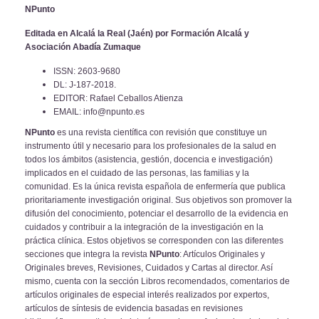
NPunto
Editada en Alcalá la Real (Jaén) por Formación Alcalá y
Asociación Abadía Zumaque
ISSN: 2603-9680
DL: J-187-2018.
EDITOR: Rafael Ceballos Atienza
EMAIL: info@npunto.es
NPunto
es una revista científica con revisión que constituye un
instrumento útil
y necesario para los profesionales de la salud en
todos los ámbitos (asistencia,
gestión, docencia e investigación)
implicados en el cuidado de las personas, las
familias y la
comunidad. Es la única revista española de enfermería que publica
prioritariamente investigación original. Sus objetivos son promover la
difusión del
conocimiento, potenciar el desarrollo de la evidencia en
cuidados y contribuir a la
integración de la investigación en la
práctica clínica. Estos objetivos se correspon
den con las diferentes
secciones que integra la revista
NPunto
: Artículos Originales
y
Originales breves, Revisiones, Cuidados y Cartas al director. Así
mismo, cuenta
con la sección Libros recomendados, comentarios de
artículos originales de es
pecial interés realizados por expertos,
artículos de síntesis de evidencia basadas
en revisiones