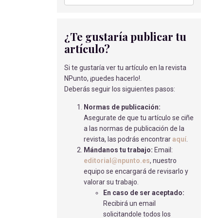
OPTIMIZACIÓN HEMODINÁMICA AL
PACIENTE SOMETIDO A CIRUGÍA
MAYOR. USO DE FÁRMACOS
¿Te gustaría publicar tu
INOTRÓPICOS Y FLUIDOTERAPIA.
artículo?
REVISIÓN BIBLIOGRÁFICA
Gil Sevilla, A
- 28/02/2025
Si te gustaría ver tu artículo en la revista
NPunto, ¡puedes hacerlo!.
CÁNCER DE CÉRVIX PARA
Deberás seguir los siguientes pasos:
MATRONAS
Albuerne Canal, A.M
- 30/11/2022
Normas de publicación:
Asegurate de que tu artículo se ciñe
CASO CLÍNICO: SEPSIS POR
a las normas de publicación de la
KLEBSIELLA NO-BLEE EN UN NEONATO
revista, las podrás encontrar
aquí
.
Martos Martos, M
- 01/09/2018
Mándanos tu trabajo:
Email:
editorial@npunto.es
, nuestro
DIARREA FACTOR DE RIESGO PARA
equipo se encargará de revisarlo y
LA DESHIDRATACIÓN CORPORAL Y EL
valorar su trabajo.
FACTOR PROTECTOR LA DIETA
En caso de ser aceptado:
ASTRIGENTE
Recibirá un email
OLMO TORRES, M
- 15/05/2018
solicitandole todos los