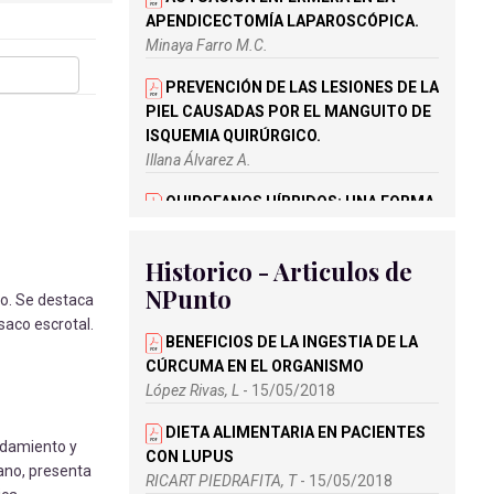
APENDICECTOMÍA LAPAROSCÓPICA.
Minaya Farro M.C.
PREVENCIÓN DE LAS LESIONES DE LA
PIEL CAUSADAS POR EL MANGUITO DE
ISQUEMIA QUIRÚRGICO.
Illana Álvarez A.
QUIROFANOS HÍBRIDOS: UNA FORMA
INTELIGENTE DE OPERAR.
Carabajo Chávez A.D.
Historico - Articulos de
NPunto
RECOMENDACIONES AL PACIENTE
do. Se destaca
SOMETIDO A UNA INTERVENCIÓN DE
saco escrotal.
VASECTOMÍA.
BENEFICIOS DE LA INGESTIA DE LA
Fernández Rodríguez A.
CÚRCUMA EN EL ORGANISMO
López Rivas, L
- 15/05/2018
RECOMENDACIONES Y ABORDAJE DE
ENFERMERÍA A PACIENTES
DIETA ALIMENTARIA EN PACIENTES
idamiento y
MASTECTOMIZADAS.
CON LUPUS
ano, presenta
Álvarez Torres E.M.
RICART PIEDRAFITA, T
- 15/05/2018