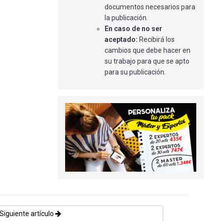
EVALUACIÓN DEL DOLOR LUMBAR EN
documentos necesarios para
NIÑOS Y ADOLESCENTES
la publicación.
Zahy Noukoud, Z.H
- 21/01/2021
En caso de no ser
aceptado:
Recibirá los
EMPLEO DEL ARÁNDANO ROJO PARA
cambios que debe hacer en
LA PREVENCIÓN DE LAS INFECCIONES
su trabajo para que se apto
URINARIAS RECURRENTES DURANTE LA
para su publicación.
GESTACIÓN
Dominguez Garcia, G
- 01/09/2018
METODOLOGÍA EMPLEADA EN LA
INVESTIGACIÓN ENFERMERA
LÓPEZ HUEDO, S
- 01/09/2018
INCIDENCIA Y TRATAMIENTO DE LAS
INFECCIONES OTOLÓGICAS
PEDIÁTRICAS
Canuto Martín M.E
- 15/09/2020
TRATAMIENTO FISIOTERÁPICO DE
LA ESCOLIOSIS IDIOPÁTICA MEDIANTE
Siguiente artículo