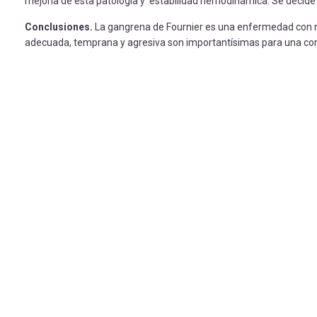
mejoría de esta patología y estabilidad hemodinámica. Se decide tra
Conclusiones.
La gangrena de Fournier es una enfermedad con ma
adecuada, temprana y agresiva son importantísimas para una corr