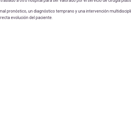
slado a otro hospital para ser valorado por el servicio de cirugía plást
l pronóstico, un diagnóstico temprano y una intervención multidiscipl
ecta evolución del paciente.