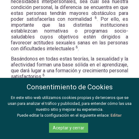
necesidades interpersonales, sea cual sea nuestra
condición personal, la diferencia se encuentra en que
estas personas tendrán mayores obstáculos para
6
poder satisfacerlas con normalidad
. Por ello, es
importante que las distintas instituciones
establezcan normativas o programas socio-
saludables cuyos objetivos estén dirigidos a
favorecer actitudes sexuales sanas en las personas
6
con dificultades intelectuales
.
Basándonos en todas estas teorías, la sexualidad y la
afectividad forman una base sólida en el aprendizaje,
que dará lugar a una formación y crecimiento personal
6
satisfactorios
.
Consentimiento de Cookies
Consecuencias de la negación de la sexualidad
Tal y como muestran algunos trabajos recientes, la
En este sitio web utilizamos cookies propias y de terceros que se
vida afectiva y sexual de las personas con
usan para analizar el tráfico y publicidad, para entender cómo las usa
discapacidad debe ser apoyada por los propios
nuestro sitio y mejorar su experiencia.
profesionales. Como algunas investigaciones
Puede editar la configuración en el siguiente enlace:
Editar
muestran, que un tema se evite da lugar a
consecuencias negativas en estas personas, ya que
Aceptar y cerrar
no se les permite hablar abiertamente pero, aun así,
siguen teniendo ese problema por resolver. La