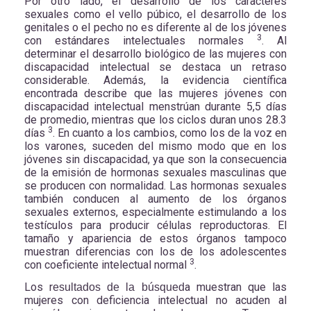
Por otro lado, el desarrollo de los caracteres
sexuales como el vello púbico, el desarrollo de los
genitales o el pecho no es diferente al de los jóvenes
3
con estándares intelectuales normales
. Al
determinar el desarrollo biológico de las mujeres con
discapacidad intelectual se destaca un retraso
considerable. Además, la evidencia científica
encontrada describe que las mujeres jóvenes con
discapacidad intelectual menstrúan durante 5,5 días
de promedio, mientras que los ciclos duran unos 28.3
3
días
. En cuanto a los cambios, como los de la voz en
los varones, suceden del mismo modo que en los
jóvenes sin discapacidad, ya que son la consecuencia
de la emisión de hormonas sexuales masculinas que
se producen con normalidad. Las hormonas sexuales
también conducen al aumento de los órganos
sexuales externos, especialmente estimulando a los
testículos para producir células reproductoras. El
tamaño y apariencia de estos órganos tampoco
muestran diferencias con los de los adolescentes
3
con coeficiente intelectual normal
.
Los r
a muestran que las
esultados de la búsqued
mujeres con deficiencia intelectual no acuden al