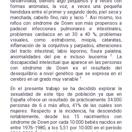
desarrollada, dientes algo pequeños y a veces con
formas anómalas, la voz, a veces una pequeña
hendidura entre el primer y segundo dedo, piel seca y
1
manchada, cabello fino, ralo y lacio
. Así mismo, los
niños con síndrome de Down son más propensos a
padecer infecciones pulmonares e intestinales,
problemas cardiacos en un 30 a 40 %; problemas
visuales, como estrabismo, miopía, cataratas,
inflamación de la conjuntiva y parpados; alteraciones
del tracto intestinal; labio leporino; fisura palatina;
1
anormalidades del pie e incluso leucemia
. La
discapacidad intelectual que aparece en las personas
con síndrome de Down es el resultado del
desequilibrio a nivel genético que se expresa en el
1
cerebro en un grado muy variable
.
En el presente trabajo se ha decidido explorar la
sexualidad de este tipo de población ya que en
España ofrece un resultado de prácticamente 34.000
personas de 6 o más años, 41% de las cuales son
mujeres. Respecto a la incidencia, ha descendido
notablemente, desde los 15 nacimientos con
síndrome de Down por cada 10.000 bebés nacidos en
entre 1976-1980, a los 5,51 por 10.000 en el período
5