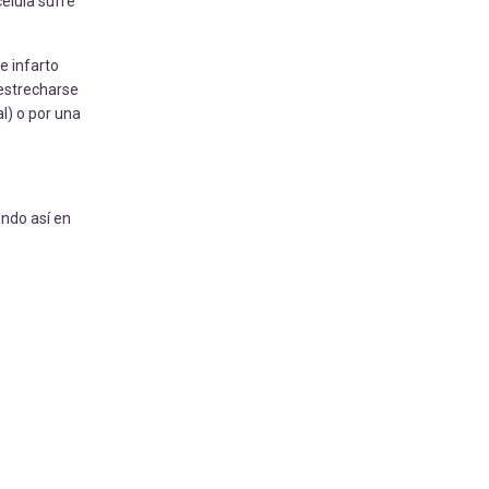
célula sufre
e infarto
 estrecharse
l) o por una
endo así en