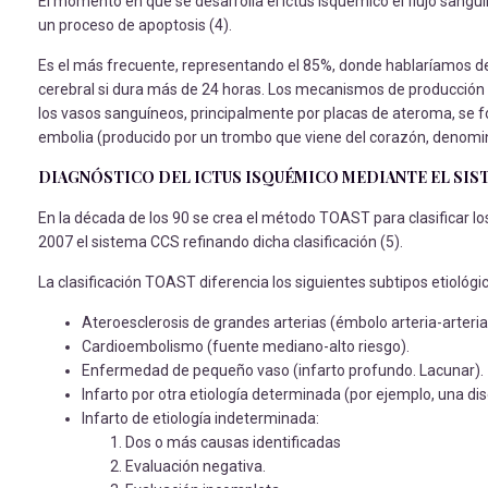
El momento en que se desarrolla el ictus isquémico el flujo sanguín
un proceso de apoptosis (4).
Es el más frecuente, representando el 85%, donde hablaríamos de
cerebral si dura más de 24 horas. Los mecanismos de producción 
los vasos sanguíneos, principalmente por placas de ateroma, se f
embolia (producido por un trombo que viene del corazón, denom
DIAGNÓSTICO DEL ICTUS ISQUÉMICO MEDIANTE EL SIST
En la década de los 90 se crea el método TOAST para clasificar l
2007 el sistema CCS refinando dicha clasificación (5).
La clasificación TOAST diferencia los siguientes subtipos etiológi
Ateroesclerosis de grandes arterias (émbolo arteria-arteria
Cardioembolismo (fuente mediano-alto riesgo).
Enfermedad de pequeño vaso (infarto profundo. Lacunar).
Infarto por otra etiología determinada (por ejemplo, una di
Infarto de etiología indeterminada:
Dos o más causas identificadas
Evaluación negativa.