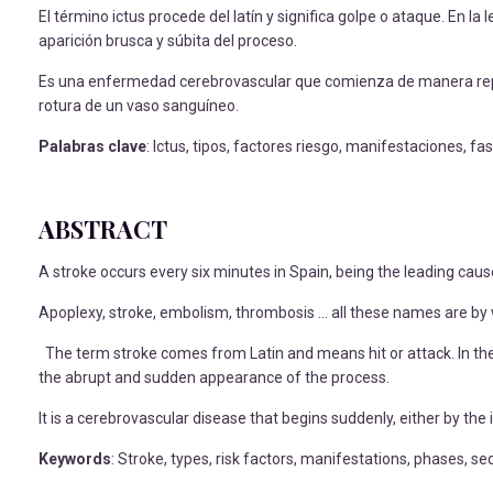
El término ictus procede del latín y significa golpe o ataque. En
aparición brusca y súbita del proceso.
Es una enfermedad cerebrovascular que comienza de manera repent
rotura de un vaso sanguíneo.
Palabras clave
: Ictus, tipos, factores riesgo, manifestaciones, fas
ABSTRACT
A stroke occurs every six minutes in Spain, being the leading c
Apoplexy, stroke, embolism, thrombosis ... all these names are by 
The term stroke comes from Latin and means hit or attack. In the 
the abrupt and sudden appearance of the process.
It is a cerebrovascular disease that begins suddenly, either by the 
Keywords
: Stroke, types, risk factors, manifestations, phases, seq