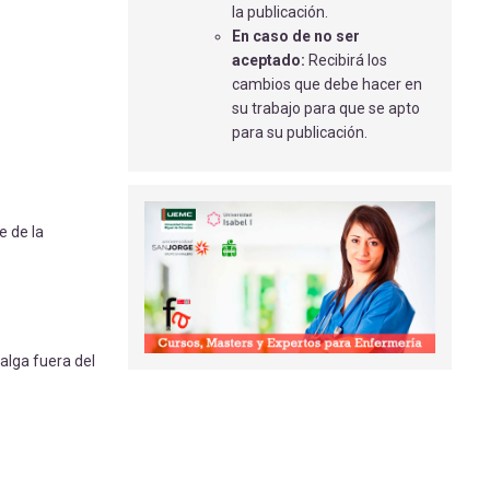
la publicación.
CON ENFERMOS DE ALZHEIMER Y SUS
En caso de no ser
FAMILIARES
aceptado:
Recibirá los
Del Hoyo Manrique, N
- 01/11/2018
cambios que debe hacer en
su trabajo para que se apto
FISIOTERAPIA Y ALZHEIMER
para su publicación.
Sánchez García, M
- 14/12/2021
EJERCICIO FÍSICO Y ALIMENTACIÓN
BERMÚDEZ ALONSO, J
- 15/05/2018
e de la
alga fuera del