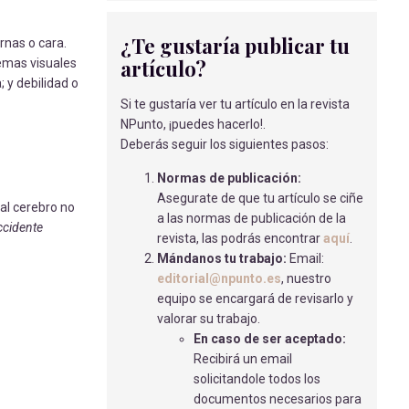
García Lozano, R
- 31/05/2024
¿Te gustaría publicar tu
rnas o cara.
EL TOMATE EN LA LUCHA CONTRA
artículo?
lemas visuales
EL CÁNCER
 y debilidad o
Muñoz Bautista, J
- 15/05/2018
Si te gustaría ver tu artículo en la revista
¿ CONOCES LOS BENEFICIOS DE
NPunto, ¡puedes hacerlo!.
TENER UNA ENFERMERA EN TU CENTRO
Deberás seguir los siguientes pasos:
EDUCATIVO ?
Normas de publicación:
Bestilleiro Fernández, P
- 13/05/2020
Asegurate de que tu artículo se ciñe
 al cerebro no
REVISIÓN BIBLIOGRÁFICA - PRIMERA
a las normas de publicación de la
ccidente
INFANCIA ¿CÓMO TE PUEDE AYUDAR TÚ
revista, las podrás encontrar
aquí
.
HIGIENISTA BUCODENTAL?
Mándanos tu trabajo:
Email:
García Álvarez, J
- 11/05/2026
editorial@npunto.es
, nuestro
equipo se encargará de revisarlo y
ENTREVISTA PREQUIRÚRGICA
valorar su trabajo.
TELEFÓNICA COMO ESTRATEGIA DE
En caso de ser aceptado:
SEGURIDAD.
Recibirá un email
Solís García A.M.
- 02/04/2018
solicitandole todos los
documentos necesarios para
INTERVENCIÓN COGNITIVA Y SOCIAL