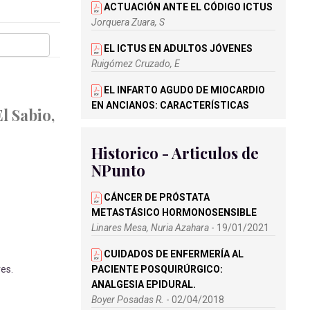
ACTUACIÓN ANTE EL CÓDIGO ICTUS
Jorquera Zuara, S
EL ICTUS EN ADULTOS JÓVENES
Ruigómez Cruzado, E
EL INFARTO AGUDO DE MIOCARDIO
EN ANCIANOS: CARACTERÍSTICAS
l Sabio,
CLÍNICAS, TRATAMIENTO Y
PRONÓSTICO
Historico - Articulos de
Solís Marquínez, M.N
NPunto
CASO CLÍNICO - SCACEST EN
PACIENTE JOVEN. ATENCIÓN
CÁNCER DE PRÓSTATA
PREHOSPITALARIA A PROPÓSITO DE
METASTÁSICO HORMONOSENSIBLE
UN CASO
Linares Mesa, Nuria Azahara
- 19/01/2021
Redondo Castán, L.C
CUIDADOS DE ENFERMERÍA AL
APLICACIÓN DE CODIGO ICTUS
es.
PACIENTE POSQUIRÚRGICO:
Imaz Argüelles, I
ANALGESIA EPIDURAL.
Boyer Posadas R.
- 02/04/2018