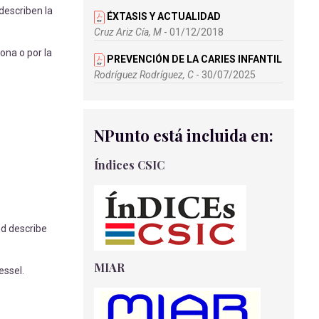
describen la
ÉXTASIS Y ACTUALIDAD
Cruz Ariz Cía, M
- 01/12/2018
ona o por la
PREVENCIÓN DE LA CARIES INFANTIL
Rodríguez Rodríguez, C
- 30/07/2025
REVISIÓN BIBLIOGRÁFICA -
SÍNDROME DE ABSTINENCIA NEONATAL
NPunto está incluida en:
Benítez Florido, A
- 29/03/2022
LA ENFERMERA DE ENLACE
Índices CSIC
Guerra Cabrera, M
- 01/09/2018
MANEJO DE LACTANCIA MATERNA
EN MADRES CON RECIEN NACIDO EN LA
nd describe
UCI NEONATAL
Garcia Porras, M
- 15/05/2018
MIAR
essel.
ESTUDIO DE UN CASO DE
TROMBOEMBOLISMO PULMONAR EN
PACIENTE PREVIAMENTE SANO EN