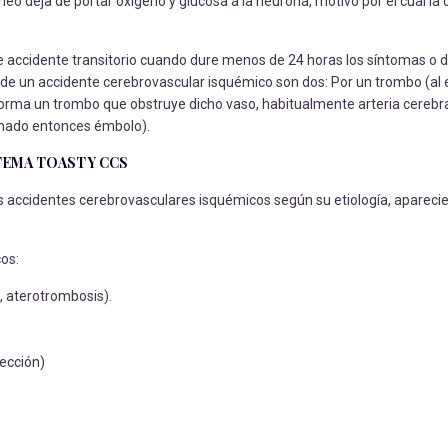
eo deja de portar oxígeno y glucosa a la neurona, motivo por el cual la 
 accidente transitorio cuando dure menos de 24 horas los síntomas o d
de un accidente cerebrovascular isquémico son dos: Por un trombo (al
orma un trombo que obstruye dicho vaso, habitualmente arteria cerebra
inado entonces émbolo).
EMA TOAST Y CCS
os accidentes cerebrovasculares isquémicos según su etiología, apareci
cos:
, aterotrombosis).
sección)