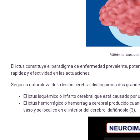
Válida sin barreras
El ictus constituye el paradigma de enfermedad prevalente, pote
rapidez y efectividad en las actuaciones.
Según la naturaleza de la lesión cerebral distinguimos dos grandes
El ictus isquémico o infarto cerebral que está causado por 
El ictus hemorrágico o hemorragia cerebral producido cuand
vaso y se localice en el interior del cerebro, dañándolo (3).