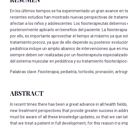
En los últimos tiempos se ha experimentado un gran avance en todo
recientes estudios han mostrado nuevas perspectivas de tratamie
afectan a los niños y adolescentes. Los fisioterapeutas debemos e
posteriormente aplicarlo en beneficio del paciente. La fisioterapia
por ello, es importante aprovechar el tiempo al máximo ya que est
tratamiento precoz, ya que de ello depende su posterior evolución 
pediátrica incluye un amplio abanico de intervenciones que en m
siempre deben ser realizadas por un fisioterapeuta especializado e
del sistema muscular en pediátrica y su tratamiento fisioterápico
Palabras clave: Fisioterapia, pediatría, torticolis, pronación, artrogri
ABSTRACT
In recent times there has been a great advance in all health fiel
new treatment perspectives that provide greater success in addre
must be aware of all these knowledge updates, so that we can later 
that we treat a patient in full development, for this reason it is i