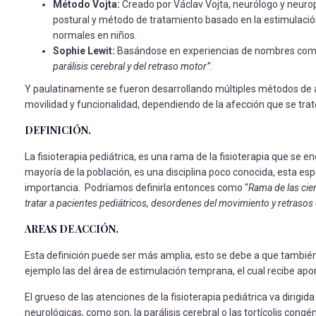
Método Vojta:
Creado por Václav Vojta, neurólogo y neuro
postural y método de tratamiento basado en la estimulación
normales en niños.
Sophie Lewit:
Basándose en experiencias de nombres como Bo
parálisis cerebral y del retraso motor”
.
Y paulatinamente se fueron desarrollando múltiples métodos de ap
movilidad y funcionalidad, dependiendo de la afección que se trat
DEFINICIÓN.
La fisioterapia pediátrica, es una rama de la fisioterapia que se en
mayoría de la población, es una disciplina poco conocida, esta esp
importancia. Podríamos definirla entonces como “
Rama de las cien
tratar a pacientes pediátricos, desordenes del movimiento y retrasos 
AREAS DE ACCIÓN.
Esta definición puede ser más amplia, esto se debe a que también
ejemplo las del área de estimulación temprana, el cual recibe aport
El grueso de las atenciones de la fisioterapia pediátrica va dirig
neurológicas, como son, la parálisis cerebral o las tortícolis congén