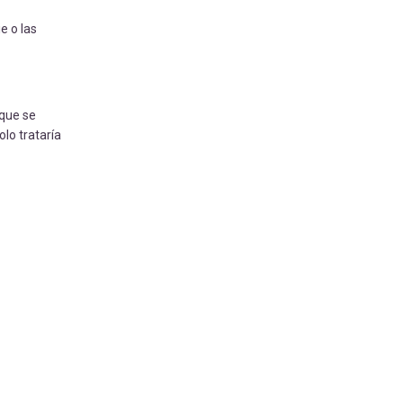
e o las
 que se
lo trataría