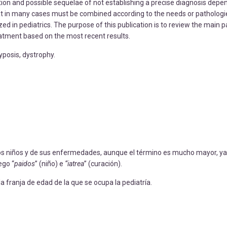
ion and possible sequelae of not establishing a precise diagnosis depend
hat in many cases must be combined according to the needs or pathologi
ed in pediatrics. The purpose of this publication is to review the main p
eatment based on the most recent results.
yposis, dystrophy.
los niños y de sus enfermedades, aunque el término es mucho mayor, ya
ego “
paidos
” (niño) e
“iatrea
” (curación).
 franja de edad de la que se ocupa la pediatría.