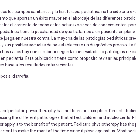
s los campos sanitarios, y la fisioterapia pediátrica no ha sido una ex
nto que aportan un éxito mayor en el abordaje de las diferentes patol
star al corriente de todas estas actualizaciones de conocimientos, para
 pediátrica tiene la peculiaridad de que tratamos a un paciente en pleno 
e juega en nuestra contra. La mayoría de las patologías pediátricas pre
y sus posibles secuelas de no establecerse un diagnóstico preciso. La f
uchos casos hay que combinar según las necesidades o patologías de c
n pediatría. Esta publicación tiene como propósito revisar las principal
 en base a los resultados más recientes.
posis, distrofia.
ds, and pediatric physiotheraphy has not been an exception. Recent stud
ssing the different pathologies that affect children and adolescents. P
apply it to the benefit of the patient. Pediatric physiotherapy has the 
mportant to make the most of the time since it plays against us. Most pedi