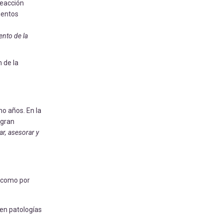
reacción
ientos
ento de la
 de la
ho años. En la
 gran
ar, asesorar y
, como por
 en patologías