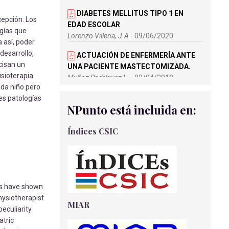
Herrador Corredero-Sánchez, S
DIABETES MELLITUS TIPO 1 EN
cepción. Los
REVISIÓN BIBLIOGRÁFICA –
EDAD ESCOLAR
ogías que
ENTEROCOLITIS NECROTIZANTE EN EL
Lorenzo Villena, J.A
- 09/06/2020
 así, poder
PREMATURO
desarrollo,
ACTUACIÓN DE ENFERMERÍA ANTE
Gonzalez Izquierdo, L
cisan un
UNA PACIENTE MASTECTOMIZADA.
isioterapia
Muñoz Rodríguez L.
- 02/04/2018
ada niño pero
RIESGO DE LESIONES
es patologías
NPunto está incluida en:
PERIOPERATORIAS: ACTUACIÓN DE
ENFERMERÍA.
Índices CSIC
Sánchez Bustos L.
- 02/04/2018
ABORDAJE PALIATIVO NO
ONCOLÓGICO DE LA ENFERMERA
GESTORA DE CASOS EN ATENCIÓN
PRIMARIA
ies have shown
Arribas Moya, E
- 01/09/2018
hysiotherapist
MIAR
peculiarity
TRATAMIENTOS ALTERNATIVOS
atric
PARA EL TRASTORNO POR DÉFICIT DE