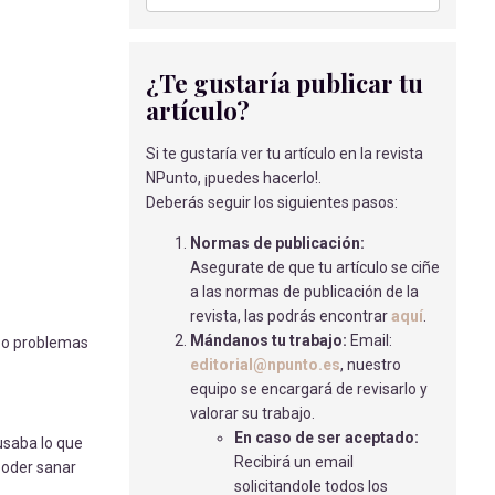
MANEJO DEL DOLOR DE PACIENTES
SEDADOS EN UCI
Rodríguez Hurtado, E
- 01/09/2018
¿Te gustaría publicar tu
CUIDADOS DE LA NUTRICIÓN
artículo?
ENTERAL DOMICILIARIA.
RIPOLL SORBAS, V
- 15/05/2018
Si te gustaría ver tu artículo en la revista
NPunto, ¡puedes hacerlo!.
ROTURA DEL LIGAMENTO ANTERIOR
Deberás seguir los siguientes pasos:
EN DEPORTE
Albert Pons, F
- 01/01/2019
Normas de publicación:
Asegurate de que tu artículo se ciñe
IMPACTO PSICOLÓGICO EN
a las normas de publicación de la
PACIENTE POSOPERADA DE
revista, las podrás encontrar
aquí
.
MASTECTOMÍA.
Mándanos tu trabajo:
Email:
ia o problemas
Rodríguez Domínguez A.R.
- 02/04/2018
editorial@npunto.es
, nuestro
CARTA CIENTÍFICA - TIMOLOL
equipo se encargará de revisarlo y
TÓPICO EN EL TRATAMIENTO DE
valorar su trabajo.
ÚLCERAS
En caso de ser aceptado:
usaba lo que
Martínez Pizarro, S
- 17/03/2020
Recibirá un email
poder sanar
solicitandole todos los