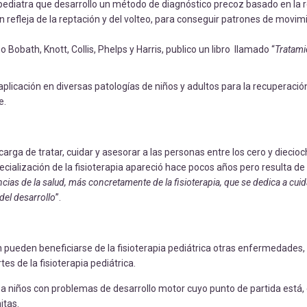
pediatra que desarrollo un método de diagnóstico precoz basado en la 
 refleja de la reptación y del volteo, para conseguir patrones de movim
bath, Knott, Collis, Phelps y Harris, publico un libro llamado “
Tratami
licación en diversas patologías de niños y adultos para la recuperación
e.
carga de tratar, cuidar y asesorar a las personas entre los cero y diecioc
ecialización de la fisioterapia apareció hace pocos años pero resulta de
cias de la salud, más concretamente de la fisioterapia, que se dedica a cuid
del desarrollo
”.
 pueden beneficiarse de la fisioterapia pediátrica otras enfermedades
es de la fisioterapia pediátrica.
ida a niños con problemas de desarrollo motor cuyo punto de partida está,
itas.