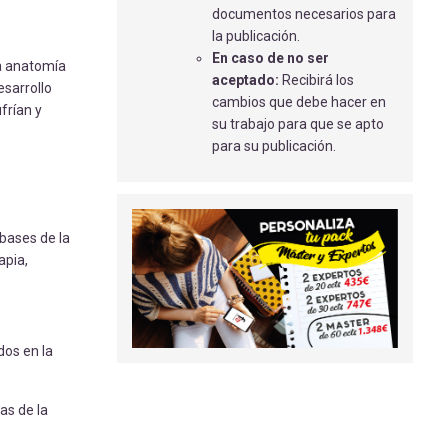
INTERVENCIONES ENFERMERAS
documentos necesarios para
MEDIANTE EL USO DEL MODELO
la publicación.
PLISSIT EN PACIENTES OSTOMIZADOS
En caso de no ser
la anatomía
LOZANO SÁNCHEZ, S
- 01/09/2018
aceptado:
Recibirá los
esarrollo
cambios que debe hacer en
frían y
CÁNCER DE PRÓSTATA LOCALIZADO
su trabajo para que se apto
DE BAJO RIESGO. TRATAMIENTO DE
para su publicación.
BRAQUITERAPIA. TOXICIDAD Y
CALIDAD DE VIDA
Martínez Gutiérrez, R
- 28/02/2024
REVISIÓN BIBLIOGRÁFICA -
bases de la
PREVENCIÓN DEL ESTRÉS LABORAL EN
apia,
PROFESIONALES SANITARIOS TRAS LA
PANDEMIA DE COVID-19
Sánchez Rodríguez, N
- 04/03/2026
dos en la
LA SUTURA DE PUNTO
COLCHONERO VERTICAL EN ATENCIÓN
PRIMARIA
as de la
Serrano Jurado, S
- 01/09/2018