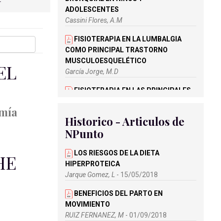
ADOLESCENTES
Cassini Flores, A.M
FISIOTERAPIA EN LA LUMBALGIA
COMO PRINCIPAL TRASTORNO
MUSCULOESQUELÉTICO
EL
García Jorge, M.D
FISIOTERAPIA EN LAS PRINCIPALES
PATOLOGÍAS DEL SISTEMA MUSCULAR
omía
EN PEDIATRÍA
Historico - Articulos de
González Mancebo, C
NPunto
INTERVENCIÓN FISIOTERAPÉUTICA
EN OBSTETRICIA
LOS RIESGOS DE LA DIETA
HE
Membiela Zafra, M
HIPERPROTEICA
Jarque Gomez, L
- 15/05/2018
REVISIÓN BIBLIOGRÁFICA -
SÍNDROME COMPARTIMENTAL Y DE
BENEFICIOS DEL PARTO EN
APLASTAMIENTO. ACTUACIÓN
MOVIMIENTO
PREHOSPITALARIA
RUIZ FERNANEZ, M
- 01/09/2018