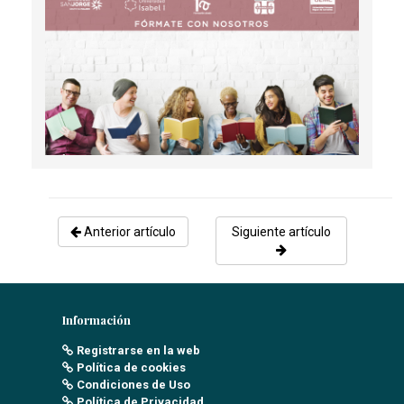
VALORACIÓN EN ESTUDIOS Y REPERCUSIÓN EN LA
POBLACIÓN
Cruz Ruiz, J.M
- 10/03/2021
PREVENCIÓN DE LA OBESIDAD Y PROMOCIÓN DE
HÁBITOS SALUDABLES EN LOS COLEGIOS POR LA
ENFERMERA
Otero Torre, M
- 08/09/2022
Anterior artículo
Siguiente artículo
Información
Registrarse en la web
Política de cookies
Condiciones de Uso
Política de Privacidad