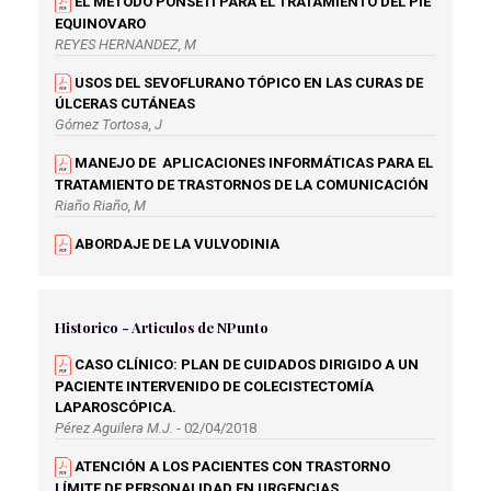
EL MÉTODO PONSETI PARA EL TRATAMIENTO DEL PIE
EQUINOVARO
REYES HERNANDEZ, M
USOS DEL SEVOFLURANO TÓPICO EN LAS CURAS DE
ÚLCERAS CUTÁNEAS
Gómez Tortosa, J
MANEJO DE APLICACIONES INFORMÁTICAS PARA EL
TRATAMIENTO DE TRASTORNOS DE LA COMUNICACIÓN
Riaño Riaño, M
ABORDAJE DE LA VULVODINIA
Fernández Mesa, A
ABORDAJE PALIATIVO NO ONCOLÓGICO DE LA
ENFERMERA GESTORA DE CASOS EN ATENCIÓN
Historico - Articulos de NPunto
PRIMARIA
CASO CLÍNICO: PLAN DE CUIDADOS DIRIGIDO A UN
Arribas Moya, E
PACIENTE INTERVENIDO DE COLECISTECTOMÍA
BENEFICIOS DE LA VENTILACIÓN MECÁNICA NO
LAPAROSCÓPICA.
INVASIVA EN PACIENTES TERMINALES
Pérez Aguilera M.J.
- 02/04/2018
García Muñoz, S
ATENCIÓN A LOS PACIENTES CON TRASTORNO
TERAPIA DE REALIDAD VIRTUAL Y SU APLICACIÓN EN
LÍMITE DE PERSONALIDAD EN URGENCIAS