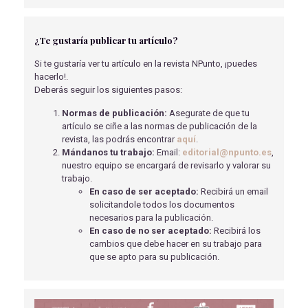
ASOCIACIÓN ENTRE LA CONDICIÓN FÍSICA Y LA
DEPRESIÓN EN NIÑOS Y ADOLESCENTES
¿Te gustaría publicar tu artículo?
SUPERVIVIENTES DE CÁNCER
Rodríguez-Solana, A., Ubago-Guisado, E., Gil-Cosano, J.J.,
Si te gustaría ver tu artículo en la revista NPunto, ¡puedes
Marmol-Perez, A., Gracia-Marco, L
- 08/09/2022
hacerlo!.
Deberás seguir los siguientes pasos:
ACTUALIZACIÓN EN EL DIAGNÓSTICO Y
TRATAMIENTO DEL TRAUMATISMO CRANEOENCEFÁLICO
Normas de publicación:
Asegurate de que tu
Martín Roldán, IL
- 14/04/2020
artículo se ciñe a las normas de publicación de la
revista, las podrás encontrar
aquí
.
IMPORTANCIA DE LA NUTRICIÓN EN LA
Mándanos tu trabajo:
Email:
editorial@npunto.es
,
PANCREATÍTIS AGUDA: A PROPÓSITO DE UN CASO
nuestro equipo se encargará de revisarlo y valorar su
CAÑUELO MORENO, C
- 15/05/2018
trabajo.
En caso de ser aceptado:
Recibirá un email
CARTA CIENTÍFICA - TERMOGRAFÍA INFRARROJA
solicitandole todos los documentos
PARA LA PREVENCIÓN DE LAS ÚLCERAS DEL PIE
necesarios para la publicación.
DIABÉTICO
En caso de no ser aceptado:
Recibirá los
Martínez Pizarro, S
- 09/06/2020
cambios que debe hacer en su trabajo para
que se apto para su publicación.
MIELOMA MÚLTIPLE
Menéndez Valladares, P
- 13/08/2024
IMPORTANCIA DE LA EDUCACIÓN PARA LA SALUD.