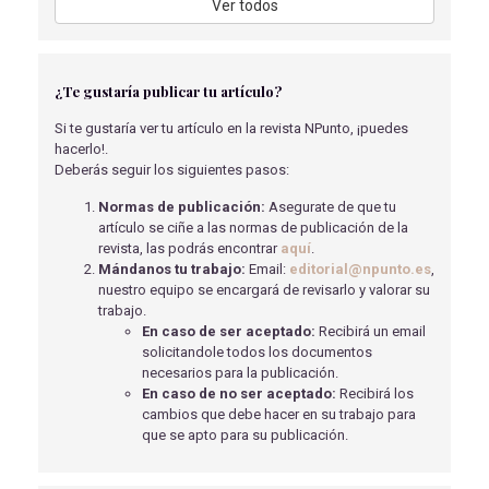
Ver todos
Godoy Moreno, C
- 15/05/2018
EL DUELO EN LA ENFERMEDAD DE ALZHEIMER Y
OTRAS DEMENCIAS
¿Te gustaría publicar tu artículo?
Salvador Coscujuela, S
- 14/12/2021
Si te gustaría ver tu artículo en la revista NPunto, ¡puedes
TERAPIA OCUPACIONAL EN CUIDADOS PALIATIVOS
hacerlo!.
de la Sierra-Llamazares Seco, S
- 22/01/2025
Deberás seguir los siguientes pasos:
REVISIÓN BIBLIOGRÁFICA - SALUD DIGITAL Y COVID-
Normas de publicación:
Asegurate de que tu
19
artículo se ciñe a las normas de publicación de la
Gracia Gómez, C
- 15/09/2020
revista, las podrás encontrar
aquí
.
Mándanos tu trabajo:
Email:
editorial@npunto.es
,
PARÁLISIS CEREBRAL EN EL ENTORNO ESCOLAR.
nuestro equipo se encargará de revisarlo y valorar su
ABORDAJE FISIOTERÁPICO: HABILITACIÓN DEL
trabajo.
ENTORNO Y ACTIVIDAD FÍSICA ADAPTADA
En caso de ser aceptado:
Recibirá un email
Capó-Juan, Miguel Ángel
- 13/05/2020
solicitandole todos los documentos
necesarios para la publicación.
GASTROSTOMÍA ENDOSCÓPICA PERCUTÁNEA:
En caso de no ser aceptado:
Recibirá los
CUIDADOS ENFERMEROS
cambios que debe hacer en su trabajo para
Granja Fuentes, L
- 15/05/2018
que se apto para su publicación.
EL DOLOR CRÓNICO UNIDO A LA DEPRESIÓN
Valenciano Nadal, L
- 12/08/2021