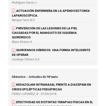
Rodríguez Garvin J.
ACTUACIÓN ENFERMERA EN LA APENDICECTOMÍA
LAPAROSCÓPICA.
Minaya Farro M.C.
PREVENCIÓN DE LAS LESIONES DE LA PIEL
CAUSADAS POR EL MANGUITO DE ISQUEMIA
QUIRÚRGICO.
Illana Álvarez A.
QUIROFANOS HÍBRIDOS: UNA FORMA INTELIGENTE
DE OPERAR.
Carabajo Chávez A.D.
RECOMENDACIONES AL PACIENTE SOMETIDO A UNA
INTERVENCIÓN DE VASECTOMÍA.
Historico - Articulos de NPunto
Fernández Rodríguez A.
MIDAZOLAM INTRANASAL FRENTE A DIAZEPAM EN
RECOMENDACIONES Y ABORDAJE DE ENFERMERÍA A
CRISIS EPILÉPTICAS PEDIÁTRICAS
PACIENTES MASTECTOMIZADAS.
PEREZ LUPIAÑEZ, B
- 01/09/2018
Álvarez Torres E.M.
EFECTIVIDAD DE DISTINTAS TERAPIAS FÍSICAS EN EL
VALORACIÓN Y MANEJO DEL DOLOR