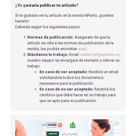
¿Te gustaría publicar tu artículo?
REVISIÓN BIBLIOGRÁFICA - VIOLENCIA DE GÉNERO
DESDE LA ENFERMERÍA
Si te gustaría ver tu artículo en la revista NPunto, ¡puedes
Sánchez Rodríguez, N
- 30/07/2025
hacerlo!.
Deberás seguir los siguientes pasos:
BENEFICIOS DE LA LACTANCIA MATERNA PARA LA
MADRE Y PARA EL BEBÉ
Normas de publicación:
Asegurate de que tu
Albín Carreras, E
- 15/05/2018
artículo se ciñe a las normas de publicación de la
revista, las podrás encontrar
aquí
.
CÁNCER COLORRECTAL: CALIDAD DE VIDA Y
Mándanos tu trabajo:
Email:
editorial@npunto.es
,
EDUCACIÓN PARA LA SALUD DE LOS PACIENTES CON
nuestro equipo se encargará de revisarlo y valorar su
OSTOMÍAS DIGESTIVAS
trabajo.
Reguera Suárez, L
- 22/02/2022
En caso de ser aceptado:
Recibirá un email
solicitandole todos los documentos
AVANCES EN ÚLCERAS POR PRESIÓN
necesarios para la publicación.
Rigo Montserrat, A,J
- 07/06/2021
En caso de no ser aceptado:
Recibirá los
cambios que debe hacer en su trabajo para
IMPORTANCIA DE SEGUIR UNA DIETA CON OMEGA 3
que se apto para su publicación.
EN LA DEPRESIÓN
Martínez Orta, J
- 15/05/2018
ALIMENTACIÓN VEGETARIANA: NUEVOS ESTUDIOS
Papín Cano, C
- 23/06/2025