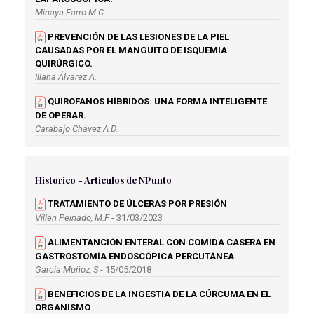
Minaya Farro M.C.
PREVENCIÓN DE LAS LESIONES DE LA PIEL
CAUSADAS POR EL MANGUITO DE ISQUEMIA
QUIRÚRGICO.
Illana Álvarez A.
QUIROFANOS HÍBRIDOS: UNA FORMA INTELIGENTE
DE OPERAR.
Carabajo Chávez A.D.
RECOMENDACIONES AL PACIENTE SOMETIDO A UNA
INTERVENCIÓN DE VASECTOMÍA.
Historico - Articulos de NPunto
Fernández Rodríguez A.
TRATAMIENTO DE ÚLCERAS POR PRESIÓN
RECOMENDACIONES Y ABORDAJE DE ENFERMERÍA A
Villén Peinado, M.F
- 31/03/2023
PACIENTES MASTECTOMIZADAS.
Álvarez Torres E.M.
ALIMENTANCIÓN ENTERAL CON COMIDA CASERA EN
GASTROSTOMÍA ENDOSCÓPICA PERCUTÁNEA
VALORACIÓN Y MANEJO DEL DOLOR
García Muñoz, S
- 15/05/2018
POSOPERATORIO.
Morales Gómez A.M.
BENEFICIOS DE LA INGESTIA DE LA CÚRCUMA EN EL
ORGANISMO
EFECTIVIDAD DE LA CIRUGÍA BARIÁTRICA EN LA