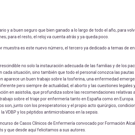
rio y a buen seguro que bien ganado a lo largo de todo el año, para vol
nes; para el resto, el reloj va cuenta atrás y ya queda poco.
ejor muestra es este nuevo número, el tercero ya dedicado a temas de 
rescindible no solo la instauración adecuada de las familias y de los pac
cada situación, sino también que todo el personal conozca las pautas
bién aparece un buen trabajo sobre la tosferina, una enfermedad emerg
iferente pero siempre de actualidad, el aborto y las cuestiones legales y
ión en asistolia, que profundiza sobre las recomendaciones relativas a
n trabajo sobre el triaje por enfermería tanto en España como en Europa
 son, junto con los preoperatorios y el propio acto quirúrgico, condicion
, la VDBP y los péptidos antimicrobianos en la sepsis.
Concurso de Casos Clínicos de Enfermería convocado por Formación Alcal
s y que desde aquí felicitamos a sus autores.