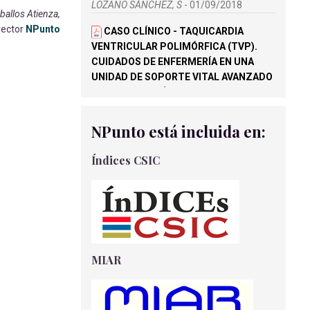
LOZANO SÁNCHEZ, S
- 01/09/2018
ballos Atienza,
rector
NPunto
CASO CLÍNICO - TAQUICARDIA
VENTRICULAR POLIMÓRFICA (TVP).
CUIDADOS DE ENFERMERÍA EN UNA
UNIDAD DE SOPORTE VITAL AVANZADO
(USVA) A PROPÓSITO DE UN CASO
Redondo Castán, L.C
- 07/06/2021
NPunto está incluida en:
ACTUACIÓN DE ENFERMERÍA EN LA
PREVENCIÓN DE LA RADIODERMITIS
Índices CSIC
Miján Morales, F
- 01/09/2018
REVISIÓN SISTEMÁTICA: COSTES
DEL TRATAMIENTO Y LA ATENCIÓN EN
PERSONAS CON ALZHEIMER Y OTRAS
DEMENCIAS
Bleda Andrés, J
- 14/04/2020
MIAR
EVALUACIÓN DE LA CALIDAD EN
PACIENTES INTERVENIDOS DE
COLECISTECTOMÍA.