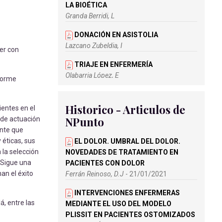
LA BIOÉTICA
Granda Berridi, L
DONACIÓN EN ASISTOLIA
Lazcano Zubeldia, I
ver con
TRIAJE EN ENFERMERÍA
Olabarria López, E
enorme
TUMOR DE WILMS. ACTUACIÓN DE
ENFERMERÍA
Historico - Articulos de
ientes en el
Barroso Ramírez, A
NPunto
 de actuación
ente que
VITAMINA D Y SEPSIS
 éticas, sus
EL DOLOR. UMBRAL DEL DOLOR.
Pérez San Martín, S
 la selección
NOVEDADES DE TRATAMIENTO EN
. Sigue una
PACIENTES CON DOLOR
FORMACIÓN DEL PERSONAL DE
an el éxito
Ferrán Reinoso, D.J
- 21/01/2021
ENFERMERÍA EN EL CUIDADO DEL
ESTOMA Y SUS COMPLICACIONES
INTERVENCIONES ENFERMERAS
María Ramírez Luque, A
á, entre las
MEDIANTE EL USO DEL MODELO
PLISSIT EN PACIENTES OSTOMIZADOS