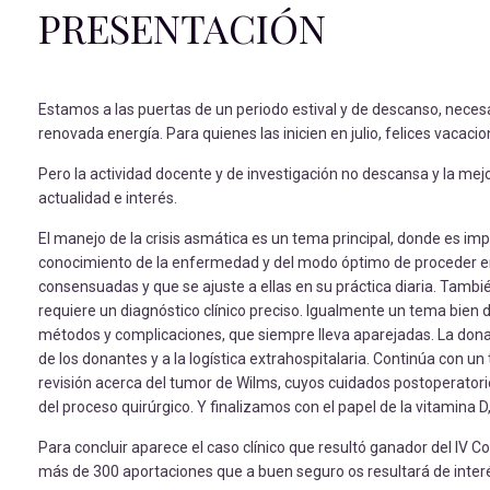
PRESENTACIÓN
Estamos a las puertas de un periodo estival y de descanso, necesa
renovada energía. Para quienes las inicien en julio, felices vacacio
Pero la actividad docente y de investigación no descansa y la m
actualidad e interés.
El manejo de la crisis asmática es un tema principal, donde es imp
conocimiento de la enfermedad y del modo óptimo de proceder en 
consensuadas y que se ajuste a ellas en su práctica diaria. Tam
requiere un diagnóstico clínico preciso. Igualmente un tema bien d
métodos y complicaciones, que siempre lleva aparejadas. La donac
de los donantes y a la logística extrahospitalaria. Continúa con u
revisión acerca del tumor de Wilms, cuyos cuidados postoperatorios
del proceso quirúrgico. Y finalizamos con el papel de la vitamina D
Para concluir aparece el caso clínico que resultó ganador del IV 
más de 300 aportaciones que a buen seguro os resultará de interé