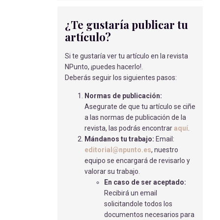
Laruelo Teresa, C
- 12/08/2021
¿Te gustaría publicar tu
BENEFICIOS DEL PARTO EN
artículo?
MOVIMIENTO
RUIZ FERNANEZ, M
- 01/09/2018
Si te gustaría ver tu artículo en la revista
DIETOTERAPIA EN LA INSUFICIENCIA
NPunto, ¡puedes hacerlo!.
RENAL CRÓNICA
Deberás seguir los siguientes pasos:
RIPOLL SORBAS, V
- 15/05/2018
Normas de publicación:
PREVALENCIA Y FACTORES DE
Asegurate de que tu artículo se ciñe
RIESGO DE HIPOGLUCEMIA EN
a las normas de publicación de la
PACIENTES CON DIABETES DURANTE
revista, las podrás encontrar
aquí
.
LA HOSPITALIZACIÓN
Mándanos tu trabajo:
Email:
SOLÍS GARCÍA, A
- 15/05/2018
editorial@npunto.es
, nuestro
equipo se encargará de revisarlo y
PERFIL DEL FUMADOR EN UN
valorar su trabajo.
CONSULTA DE DESHABITUACIÓN
En caso de ser aceptado:
TABÁQUICA
Recibirá un email
MEDINA PONCE, A
- 01/09/2018
solicitandole todos los
documentos necesarios para
ESTÚDIO EPIDEMIOLÓGICO DE