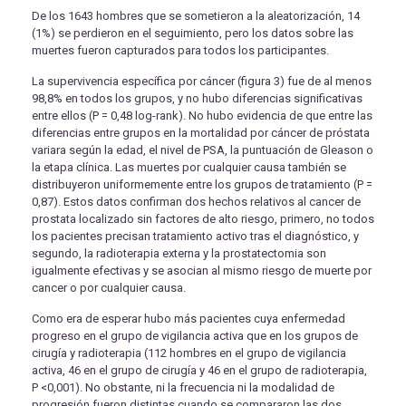
De los 1643 hombres que se sometieron a la aleatorización, 14
(1%) se perdieron en el seguimiento, pero los datos sobre las
muertes fueron capturados para todos los participantes.
La supervivencia específica por cáncer (figura 3) fue de al menos
98,8% en todos los grupos, y no hubo diferencias significativas
entre ellos (P = 0,48 log-rank). No hubo evidencia de que entre las
diferencias entre grupos en la mortalidad por cáncer de próstata
variara según la edad, el nivel de PSA, la puntuación de Gleason o
la etapa clínica. Las muertes por cualquier causa también se
distribuyeron uniformemente entre los grupos de tratamiento (P =
0,87). Estos datos confirman dos hechos relativos al cancer de
prostata localizado sin factores de alto riesgo, primero, no todos
los pacientes precisan tratamiento activo tras el diagnóstico, y
segundo, la radioterapia externa y la prostatectomia son
igualmente efectivas y se asocian al mismo riesgo de muerte por
cancer o por cualquier causa.
Como era de esperar hubo más pacientes cuya enfermedad
progreso en el grupo de vigilancia activa que en los grupos de
cirugía y radioterapia (112 hombres en el grupo de vigilancia
activa, 46 en el grupo de cirugía y 46 en el grupo de radioterapia,
P <0,001). No obstante, ni la frecuencia ni la modalidad de
progresión fueron distintas cuando se compararon las dos