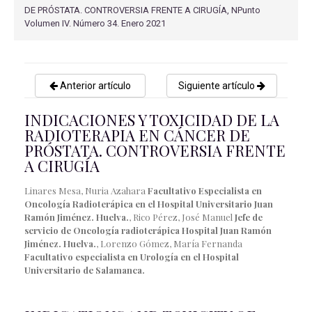
DE PRÓSTATA. CONTROVERSIA FRENTE A CIRUGÍA, NPunto
Volumen IV. Número 34. Enero 2021
Anterior artículo
Siguiente artículo
INDICACIONES Y TOXICIDAD DE LA
RADIOTERAPIA EN CÁNCER DE
PRÓSTATA. CONTROVERSIA FRENTE
A CIRUGÍA
Linares Mesa, Nuria Azahara
Facultativo Especialista en
Oncología Radioterápica en el Hospital Universitario Juan
Ramón Jiménez. Huelva.
, Rico Pérez, José Manuel
Jefe de
servicio de Oncología radioterápica Hospital Juan Ramón
Jiménez. Huelva.
, Lorenzo Gómez, María Fernanda
Facultativo especialista en Urología en el Hospital
Universitario de Salamanca.