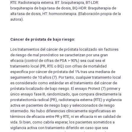
RTE: Radioterapia externa. BT: braquiterapia, BT-LDR:
braquiterapia de baja tasa de dosis, BQ-HDR: Braquiterapia de
alta tasa de dosis, HT: hormonoterapia. (Elaboración propia de la
autora).
Cáncer de próstata de bajo riesgo:
Los tratamientos del cáncer de próstata localizado sin factores
de riesgo de mal pronóstico se caracterizan por una gran
eficacia (control de cifras de PSA > 90%) sea cual sea el
tratamiento local (PR, RTE o BQ) con cifras de mortalidad
especifica por cáncer de próstata del 1% tras una mediana de
seguimiento de 10 años (7). Por tanto, cualquier tratamiento local
es considerado como estándar en el tratamiento del cáncer de
próstata localizado de bajo riesgo. El ensayo Protect (7) primer y
único ensayo fase III, randomizado, que compara directamente la
prostatectomía radical (PR), radioterapia externa (RTE) y vigilancia
activa en pacientes de riesgo bajo y seleccionados de riesgo
intermedio. No hubo diferencias clínicamente significativas en
términos de eficacia entre PR y RTE, ni en eficacia ni en calidad de
vida. Si bien, como cabría esperar, los pacientes sometidos a
vigilancia activa con tratamiento diferido en caso que sea