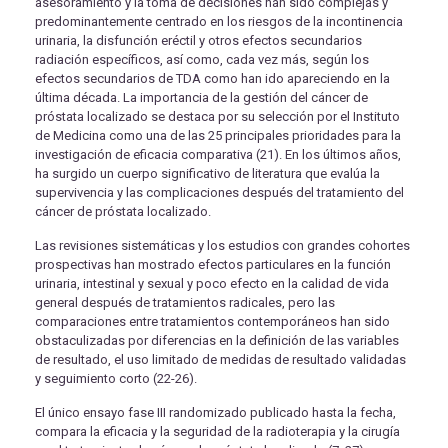
asesoramiento y la toma de decisiones han sido complejas y
predominantemente centrado en los riesgos de la incontinencia
urinaria, la disfunción eréctil y otros efectos secundarios
radiación específicos, así como, cada vez más, según los
efectos secundarios de TDA como han ido apareciendo en la
última década. La importancia de la gestión del cáncer de
próstata localizado se destaca por su selección por el Instituto
de Medicina como una de las 25 principales prioridades para la
investigación de eficacia comparativa (21). En los últimos años,
ha surgido un cuerpo significativo de literatura que evalúa la
supervivencia y las complicaciones después del tratamiento del
cáncer de próstata localizado.
Las revisiones sistemáticas y los estudios con grandes cohortes
prospectivas han mostrado efectos particulares en la función
urinaria, intestinal y sexual y poco efecto en la calidad de vida
general después de tratamientos radicales, pero las
comparaciones entre tratamientos contemporáneos han sido
obstaculizadas por diferencias en la definición de las variables
de resultado, el uso limitado de medidas de resultado validadas
y seguimiento corto (22-26).
El único ensayo fase III randomizado publicado hasta la fecha,
compara la eficacia y la seguridad de la radioterapia y la cirugía