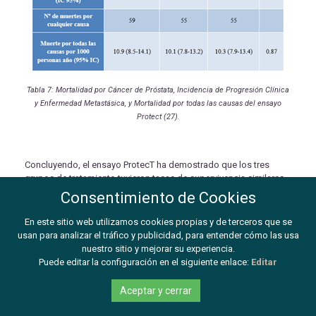
Tabla 7: Mortalidad por Cáncer de Próstata, Incidencia de Progresión Clínica
y Enfermedad Metastásica, y Mortalidad por todas las causas del ensayo
Protect (27).
Concluyendo, el ensayo ProtecT ha demostrado que los tres
grupos de tratamiento tuvieron tasas de supervivencia similares,
muy altas después del tratamiento, pero se observaron mayores
Consentimiento de Cookies
tasas de metástasis y progresión de la enfermedad en el grupo
de vigilancia activa que en los dos grupos de tratamiento radical.
En este sitio web utilizamos cookies propias y de terceros que se
En este contexto, entender los efectos de los tratamientos y
usan para analizar el tráfico y publicidad, para entender cómo las usa
cómo los tratamientos afectan en la calidad de vida de los
nuestro sitio y mejorar su experiencia.
hombres se convierte en crucial para la toma de decisiones.
Puede editar la configuración en el siguiente enlace:
Editar
Aceptar y cerrar
COMPLICACIONES/TOXICIDAD DE LA RADIOTERAPIA EN