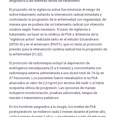
asignados a las distintas ramas de tratamiento.
El propósito de la vigilancia activa fue minimizar el riesgo de
sobre-tratamiento evitando la intervención radical inmediata y
controlando la progresión de la enfermedad con regularidad, de
manera que se pudiera dar un tratamiento radical con intención
curativa según fuera necesario. El paso de vigilancia a
tratamiento se basó en la cinética de PSA a diferencia de la
"vigilancia activa" realizada tanto en el estudio Escandinavo
(SPCG-4) y en el americano (PIVOT), que no tenía un protocolo
previsto para la intervención curativa radical tras la progresión de
la enfermedad (31,32).
El protocolo de radioterapia incluyó la deprivación de
andrógenos neoadyuvante (3 a 6 meses) y concomitante con
radioterapia externa administrada a una dosis total de 74 Gy en
37 fracciones. Los pacientes fueron reevaluados si su PSA
alcanzaba un valor de 2,0 ng/ml por encima del nadir o si había
sospecha clínica de progresión. Las opciones de manejo
incluyeron monitorización, pruebas adicionales, terapia de
rescate o tratamientos paliativos.
En los hombres asignados a la cirugía, los niveles de PSA
postoperatorio se midieron cada 3 meses durante el primer año,
cada 6 meses durante 2 años, y anualmente a partir de entonces.