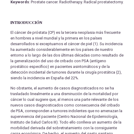
Keywords
: Prostate cancer. Radiotherapy. Radical prostatectomy.
INTRODUCCIÓN
El cáncer de próstata (CP) es la tercera neoplasia más frecuente
en hombres a nivel mundial y la primera en los países
desarrollados si exceptuamos el cáncer de piel (1). Su incidencia
ha aumentado considerablemente en los países de nuestro
entorno a lo largo de las dos últimas décadas como resultado de
la generalización del uso de cribado con PSA (antígeno
prostático específico) en pacientes asintomáticos y de la
detección incidental de tumores durante la cirugía prostática (2),
siendo la incidencia en España del 22%.
No obstante, el aumento de casos diagnosticados no se ha
trasladado linealmente a una disminución de la mortalidad por
cáncer lo cual sugiere que, al menos una parte relevante de los
nuevos casos diagnosticados como consecuencia del cribado
de PSA, corresponden a tumores indolentes que no amenazan la
supervivencia del paciente (Centro Nacional de Epidemiología,
Instituto de Salud Carlos III). Todo ello conlleva un aumento de la
morbilidad derivada del sobretratamiento con la consiguiente
carga económica. De hecho, el aumento del gasto sanitario