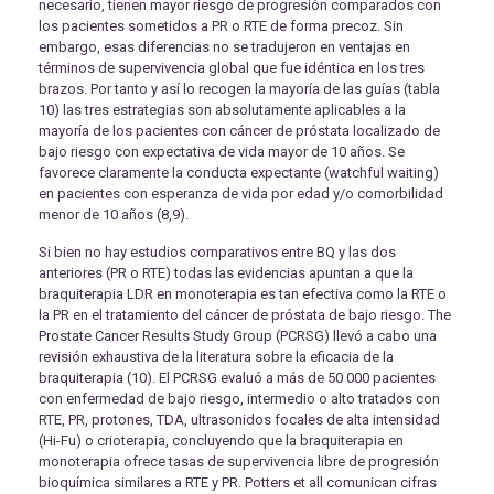
necesario, tienen mayor riesgo de progresión comparados con
los pacientes sometidos a PR o RTE de forma precoz. Sin
embargo, esas diferencias no se tradujeron en ventajas en
términos de supervivencia global que fue idéntica en los tres
brazos. Por tanto y así lo recogen la mayoría de las guías (tabla
10) las tres estrategias son absolutamente aplicables a la
mayoría de los pacientes con cáncer de próstata localizado de
bajo riesgo con expectativa de vida mayor de 10 años. Se
favorece claramente la conducta expectante (watchful waiting)
en pacientes con esperanza de vida por edad y/o comorbilidad
menor de 10 años (8,9).
Si bien no hay estudios comparativos entre BQ y las dos
anteriores (PR o RTE) todas las evidencias apuntan a que la
braquiterapia LDR en monoterapia es tan efectiva como la RTE o
la PR en el tratamiento del cáncer de próstata de bajo riesgo. The
Prostate Cancer Results Study Group (PCRSG) llevó a cabo una
revisión exhaustiva de la literatura sobre la eficacia de la
braquiterapia (10). El PCRSG evaluó a más de 50 000 pacientes
con enfermedad de bajo riesgo, intermedio o alto tratados con
RTE, PR, protones, TDA, ultrasonidos focales de alta intensidad
(Hi-Fu) o crioterapia, concluyendo que la braquiterapia en
monoterapia ofrece tasas de supervivencia libre de progresión
bioquímica similares a RTE y PR. Potters et all comunican cifras