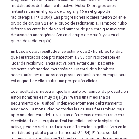
modalidades de tratamiento activo. Hubo 13 progresiones
metastásicas en el grupo de cirugía, y 16 en el grupo de
radioterapia, P = 0,004), Las progresiones locales fueron 24 en el
grupo de cirugía y 21 en el grupo de radioterapia. Tampoco hubo
diferencias entre los dos en el número de paciente que iniciaron
deprivación androgénica (26 en el grupo de cirugía y 30 en el
grupo de radioterapia).
En base a estos resultados, se estimó que 27 hombres tendrían
que ser tratados con prostatectomía y 33 con radioterapia en
lugar de recibir vigilancia activa para evitar que 1 paciente
presente enfermedad metastásica. Un total de 9 hombres
necesitarían ser tratados con prostatectomía o radioterapia para
evitar que 1 de ellos sufra una progresión clínica.
Los resultados muestran que la muerte por cáncer de próstata en
estos hombres es muy baja (un 1% tras una mediana de
seguimiento de 10 años), independientemente del tratamiento
asignado. La mortalidad por todas las causas fue también baja:
aproximadamente del 10%. Estas diferencias demuestran cierta
efectividad de la terapia radical inmediata sobre la vigilancia
activa, pero no se ha traducido en diferencias significativas en la
mortalidad global o por enfermedad (31, 34). El fracaso del
tratamiento se produjo en 18 hombres en el grupo de cirugía y en