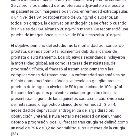
Se valoró la posibilidad de radioterapia adyuvante o de rescate
en pacientes con márgenes positivos, enfermedad extracapsular,
o un nivel de PSA postoperatorio de 0,2 ng/ml o superior. En
todos los grupos, la deprivación androgénica se ofreció cuando
los niveles de PSA alcanzó 20 ng/ml o menos. Se recomendó una
prueba de imagen ósea si el nivel de PSA alcanzaba 10 ng/ml.
El objetivo primario del estudio fue la mortalidad por cáncer de
próstata, definida como fallecimientos debido al cáncer de
próstata o su tratamiento. Los objetivos secundarios incluyeron
la mortalidad global, así como las tasas de metástasis, de
progresión clínica, el fracaso al tratamiento primario y las
complicaciones del tratamiento. La enfermedad metastásica se
definió como metástasis óseas, viscerales o ganglionares en
pruebas de imagen o niveles de PSA por encima de 100 ng/ml.
Se consideró que los pacientes tenían progresión clínica si
presentaban alguna de las siguientes características: evidencia
de metástasis, diagnóstico clínico de enfermedad T3 o T4,
necesidad de deprivación androgénica de larga duración,
obstrucción ureteral, fístula rectal o necesidad catéter urinario
debido a progresión local. El fracaso tras cirugía se definió como
un nivel de PSA de 0,2 ng por mililitro a los 3 meses de la cirugía
(33)