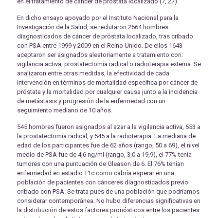
en el tratamiento de cáncer de próstata localizado (7, 27).
En dicho ensayo apoyado por el Instituto Nacional para la
Investigación de la Salud, se reclutaron 2664 hombres
diagnosticados de cáncer de próstata localizado, tras cribado
con PSA entre 1999 y 2009 en el Reino Unido. De ellos 1643
aceptaron ser asignados aleatoriamente a tratamiento con:
vigilancia activa, prostatectomía radical o radioterapia externa. Se
analizaron entre otras medidas, la efectividad de cada
intervención en términos de mortalidad específica por cáncer de
próstata y la mortalidad por cualquier causa junto a la incidencia
de metástasis y progresión de la enfermedad con un
seguimiento mediano de 10 años.
545 hombres fueron asignados al azar a la vigilancia activa, 553 a
la prostatectomía radical, y 545 a la radioterapia. La mediana de
edad de los participantes fue de 62 años (rango, 50 a 69), el nivel
medio de PSA fue de 4,6 ng/ml (rango, 3,0 a 19,9), el 77% tenía
tumores con una puntuación de Gleason de 6. El 76% tenían
enfermedad en estadio T1c como cabría esperar en una
población de pacientes con cánceres diagnosticados previo
cribado con PSA. Se trata pues de una población que podríamos
considerar contemporánea. No hubo diferencias significativas en
la distribución de estos factores pronósticos entre los pacientes