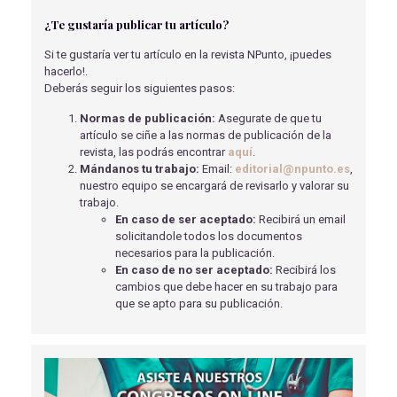
¿Te gustaría publicar tu artículo?
PROCESO DE ATENCIÓN ENFERMERA: ANEURISMA
POPLÍTEO, CIRUGÍA VASCULAR
Si te gustaría ver tu artículo en la revista NPunto, ¡puedes
Romanos Visiedo, A.
- 01/06/2019
hacerlo!.
Deberás seguir los siguientes pasos:
ENFERMERÍA ANTE LA VIOLENCIA DE GÉNERO
Monteagudo Rojas, S
- 01/09/2018
Normas de publicación:
Asegurate de que tu
artículo se ciñe a las normas de publicación de la
PREVENCIÓN DE LA OBESIDAD Y PROMOCIÓN DE
revista, las podrás encontrar
aquí
.
HÁBITOS SALUDABLES EN LOS COLEGIOS POR LA
Mándanos tu trabajo:
Email:
editorial@npunto.es
,
ENFERMERA
nuestro equipo se encargará de revisarlo y valorar su
Otero Torre, M
- 08/09/2022
trabajo.
En caso de ser aceptado:
Recibirá un email
BENEFICIOS DEL REIKI EN PACIENTES ONCOLÓGICOS
solicitandole todos los documentos
Peñas Cantero, J
- 01/09/2018
necesarios para la publicación.
En caso de no ser aceptado:
Recibirá los
ORIGINAL BREVE - ALIMENTACIÓN, DESCANSO Y
cambios que debe hacer en su trabajo para
SUEÑO: REPERCUSIONES EN EL DESEMPEÑO
que se apto para su publicación.
OCUPACIONAL DE LAS PERSONAS CON ESCLEROSIS
MÚLTIPLE
Navarro Vidal, V
- 10/03/2021
CARDIOPATÍA ISQUÉMICA Y ACTIVIDAD SEXUAL
Villalobos Abelló, A
- 15/12/2020