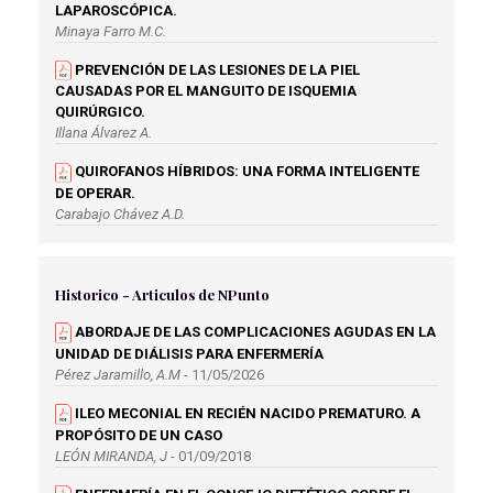
LAPAROSCÓPICA.
Minaya Farro M.C.
PREVENCIÓN DE LAS LESIONES DE LA PIEL
CAUSADAS POR EL MANGUITO DE ISQUEMIA
QUIRÚRGICO.
Illana Álvarez A.
QUIROFANOS HÍBRIDOS: UNA FORMA INTELIGENTE
DE OPERAR.
Carabajo Chávez A.D.
RECOMENDACIONES AL PACIENTE SOMETIDO A UNA
INTERVENCIÓN DE VASECTOMÍA.
Historico - Articulos de NPunto
Fernández Rodríguez A.
ABORDAJE DE LAS COMPLICACIONES AGUDAS EN LA
RECOMENDACIONES Y ABORDAJE DE ENFERMERÍA A
UNIDAD DE DIÁLISIS PARA ENFERMERÍA
PACIENTES MASTECTOMIZADAS.
Pérez Jaramillo, A.M
- 11/05/2026
Álvarez Torres E.M.
ILEO MECONIAL EN RECIÉN NACIDO PREMATURO. A
VALORACIÓN Y MANEJO DEL DOLOR
PROPÓSITO DE UN CASO
POSOPERATORIO.
LEÓN MIRANDA, J
- 01/09/2018
Morales Gómez A.M.