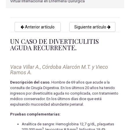
Virtual Internacional en Enfermería Quirúrgica
Anterior artículo
Siguiente artículo
UN CASO DE DIVERTICULITIS
AGUDA RECURRENTE.
Vaca Villar A., Córdoba Alarcón M.T. y Vieco
Ramos A.
Descripción del caso.
Hombre de 69 años que acude a la
consulta de Cirugía Digestiva. En los últimos 20 años ha tenido
ingresos por diverticulitis aguda no complicada, con tratamiento
médico conservador. En los últimos días dice que está
expulsando mucosidad abundante perianal.
Pruebas complementarias:
Analítica de sangre: Hemoglobina 12,7 g/dL, plaquetas
3
3
203.000 mm
, leucocitos 8,9 mm
, linfocitos 19,4%,