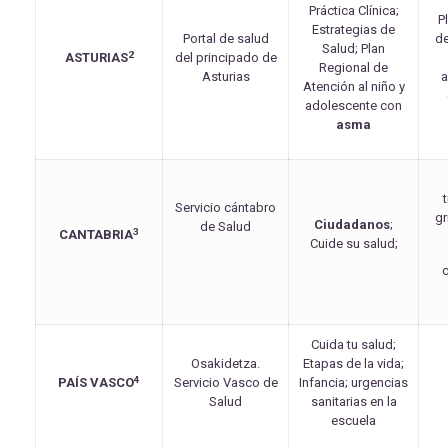
Práctica Clínica;
P
Estrategias de
Portal de salud
de
Salud; Plan
2
ASTURIAS
del principado de
Regional de
Asturias
a
Atención al niño y
adolescente con
asma
Servicio cántabro
gr
Ciudadanos
;
de Salud
3
CANTABRIA
Cuide su salud;
Cuida tu salud;
Osakidetza.
Etapas de la vida;
4
PAÍS VASCO
Servicio Vasco de
Infancia; urgencias
Salud
sanitarias en la
escuela