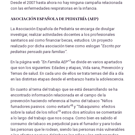
Desde el 2007 hasta ahora no hay ninguna campaña relacionada
con las enfermedades respiratorias en la infancia.
ASOCIACIÓN ESPAÑOLA DE PEDIATRÍA (AEP)
La Asociación Española de Pediatría se encarga de divulgar
investigar, realizar actividades docentes a los profesionales
sanitarios así como financiar becas, estudios. Un proyecto
realizado por dicha asociación tiene como eslogan “
Escrito por
pediatras pensado para familias”.
7
En la página web
“En Familia AEP”
se divide en varios apartados
que son los siguientes: Edades y etapas, Vida sana, Prevención y
Temas de salud. En cada uno de ellos se trata temas del día a día
en las distintas etapas desde el embarazo hasta la adolescencia.
En cuanto al tema del trabajo que se está desarrollando se ha
encontrado información relacionada en el campo de la
prevención haciendo referencia al humo del tabaco “Niños
8
fumadores pasivos: como evitarlo”
y “Tabaquismo: efectos
9
sobre la salud de los niños”
estos dos artículos se comentarán
a lo largo del trabajo que nos ocupa. Como bien es sabido el
consumo de tabaco es perjudicial para el fumador y para todas
las personas que le rodean, siendo las personas más vulnerables