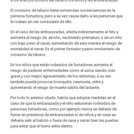
a los efectos nocivos del tabaco los niños y las embarazadas.
El consumo de tabaco tiene numerosas consecuencias en la
persona fumadora, pero a su vez causa daño a las personas que
le rodean sin ser consciente de ello.
En el caso de las embarazadas, afecta indirectamente al feto y
aumenta el riesgo de: aborto, nacimiento prematuro o de un niño
con bajo peso al nacer, aumentando de esta manera el riesgo de
mortalidad al nacer. Es el primer fumador pasivo involuntario de
consumo de tabaco.
En los niños que están rodeados de fumadores aumenta el
riesgo de padecer enfermedades como el asma siendo más
grave y con mayor agravamiento de los síntomas, a su vez
también puede provocar bronquitis, neumonía, otitis y
aumentando el riesgo de muerte súbita del lactante.
Por todo lo anterior citado, habría que adoptar medidas en el
caso de que la embarazada y el niño estuvieran rodeados de
personas fumadoras, como por ejemplo nunca se debería de
fumar en presencia de embarazadas ni de niños y en casa se
debería salir al balcón o fuera de casa y cerrar bien las puertas
para evitar que el humo entre dentro.