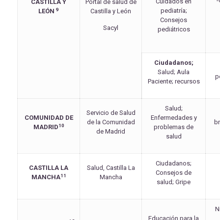
-
Cuidados en
CASTILLA Y
Portal de salud de
9
pediatría;
LEÓN
Castilla y León
Consejos
Sacyl
pediátricos
Ciudadanos;
Salud; Aula
p
Paciente; recursos
Salud;
Servicio de Salud
COMUNIDAD DE
Enfermedades y
de la Comunidad
br
10
MADRID
problemas de
de Madrid
salud
Ciudadanos;
CASTILLA LA
Salud, Castilla La
Consejos de
11
MANCHA
Mancha
salud; Gripe
N
Educación para la