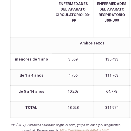
ENFERMEDADES
ENFERMEDADES
DEL APARATO
DEL APARATO
CIRCULATORIO I00-
RESPIRATORIO
I99
J00-J99
Ambos sexos
menores de 1 año
3.569
135.433
de 1 a 4 años
4.756
111.763
de 5 a 14 años
10.203
64.778
TOTAL
18.528
311.974
INE (2017). Estancias causadas según el sexo, grupo de edad y el diagnóstico
principal. Recuperado de:
https://www.ine.es/jaxi/Datos.htm?