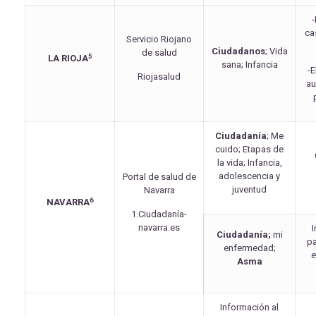
-
ca
Servicio Riojano
Ciudadanos
; Vida
de salud
5
LA RIOJA
sana; Infancia
-E
Riojasalud
au
Ciudadanía
; Me
cuido; Etapas de
la vida; Infancia,
adolescencia y
Portal de salud de
juventud
Navarra
6
NAVARRA
1.Ciudadanía-
navarra.es
I
Ciudadanía;
mi
pa
enfermedad;
e
Asma
Información al