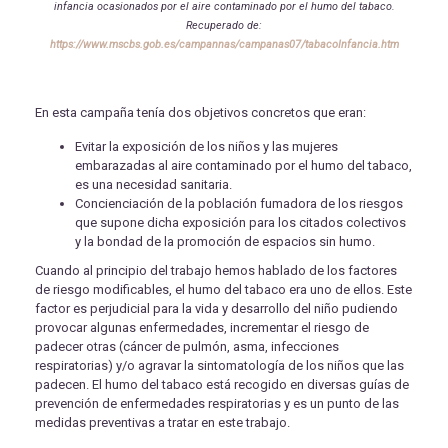
infancia ocasionados por el aire contaminado por el humo del tabaco.
Recuperado de:
https://www.mscbs.gob.es/campannas/campanas07/tabacoInfancia.htm
En esta campaña tenía dos objetivos concretos que eran:
Evitar la exposición de los niños y las mujeres
embarazadas al aire contaminado por el humo del tabaco,
es una necesidad sanitaria.
Concienciación de la población fumadora de los riesgos
que supone dicha exposición para los citados colectivos
y la bondad de la promoción de espacios sin humo.
Cuando al principio del trabajo hemos hablado de los factores
de riesgo modificables, el humo del tabaco era uno de ellos. Este
factor es perjudicial para la vida y desarrollo del niño pudiendo
provocar algunas enfermedades, incrementar el riesgo de
padecer otras (cáncer de pulmón, asma, infecciones
respiratorias) y/o agravar la sintomatología de los niños que las
padecen. El humo del tabaco está recogido en diversas guías de
prevención de enfermedades respiratorias y es un punto de las
medidas preventivas a tratar en este trabajo.