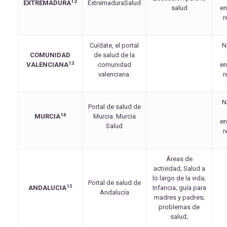
12
EXTREMADURA
ExtremaduraSalud
salud
e
r
Cuídate, el portal
N
COMUNIDAD
de salud de la
13
VALENCIANA
comunidad
e
valenciana.
r
N
Portal de salud de
14
MURCIA
Murcia. Murcia
e
Salud
r
Áreas de
actividad; Salud a
lo largo de la vida;
Portal de salud de
15
ANDALUCIA
Infancia; guía para
Andalucía
madres y padres;
problemas de
salud;