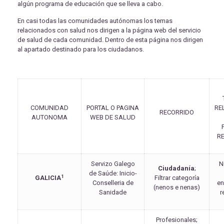
algún programa de educación que se lleva a cabo.
En casi todas las comunidades autónomas los temas
relacionados con salud nos dirigen a la página web del servicio
de salud de cada comunidad. Dentro de esta página nos dirigen
al apartado destinado para los ciudadanos.
COMUNIDAD
PORTAL O PAGINA
RE
RECORRIDO
AUTONOMA
WEB DE SALUD
R
Servizo Galego
N
Ciudadanía
;
de Saúde: Inicio-
1
GALICIA
Filtrar categoría
Conselleria de
e
(nenos e nenas)
Sanidade
r
Profesionales;