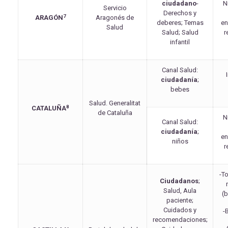
ciudadano
-
N
Servicio
Derechos y
7
ARAGÓN
Aragonés de
deberes; Temas
e
Salud
Salud; Salud
r
infantil
Canal Salud:
ciudadanía
;
bebes
Salud. Generalitat
8
CATALUÑA
de Cataluña
N
Canal Salud:
ciudadanía
;
e
niños
r
-To
Ciudadanos
;
Salud, Aula
(b
paciente;
Cuidados y
-
recomendaciones;