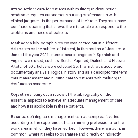
Introduction:
care for patients with multiorgan dysfunction
syndrome requires autonomous nursing professionals with
clinical judgment in the performance of their role. They must have
continuous training that allows them to be able to respond to the
problems and needs of patients.
Methods:
a bibliographic review was carried out in different
databases on the subject of interest, in the months of January to
June of the year 2021. Internet search engines in Spanish and
English were used, such as: Scielo, Pupmed, Dialnet, and Elsevier.
A total of 50 articles were selected 25. The methods used were:
documentary analysis, logical history and as a descriptor the term
care management and nursing care to patients with multiorgan
dysfunction syndrome
Objectives:
carry out a review of the bibliography on the
essential aspects to achieve an adequate management of care
and how it is applicable in these patients.
Results:
defining care management can be complex, it varies
according to the experience of each nursing professional or the
work area in which they have worked; However, there is a point in
common, where it seeks to guarantee and directly or indirectly