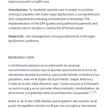
improve people´s health care.
Conclusions:
To establish optimal care focused on problem
solving in patients with multi-organ dysfunction, a comprehensive
and comprehensive Nursing assessment is necessary. The
implementation of the EAP guides and justifies the pertinent and
coherent care to be able to satisfy the affected needs
Keywords:
care management, nursing professional, multi-organ
dysfunction syndrome
INTRODUCCIÓN
La Enfermería siempre se ha esforzado en alcanzar
conocimientos sólidos que le aporten autonomía en la toma de
decisiones durante la práctica, para poder brindar cuidados a los
pacientes, este es el objeto de la profesión. Según Watson y
Foster en el año 2003 afirmaron que “Cuidar es para la Enfermería
su razón moral y es un proceso interconectado, intersubjetivo, de
(1, 2, 3)
emociones compartidas entre el profesional y el paciente.
Ibarra X, en el año 2006 declara que la gestión del cuidado es el
punto de equilibrio donde confluyen los conceptos, las teorías,