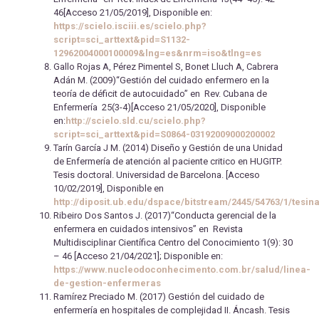
46[Acceso 21/05/2019], Disponible en:
https://scielo.isciii.es/scielo.php?
script=sci_arttext&pid=S1132-
12962004000100009&lng=es&nrm=iso&tlng=es
Gallo Rojas A, Pérez Pimentel S, Bonet Lluch A, Cabrera
Adán M. (2009)“Gestión del cuidado enfermero en la
teoría de déficit de autocuidado” en Rev. Cubana de
Enfermería 25(3-4)[Acceso 21/05/2020], Disponible
en:
http://scielo.sld.cu/scielo.php?
script=sci_arttext&pid=S0864-03192009000200002
Tarín García J M. (2014) Diseño y Gestión de una Unidad
de Enfermería de atención al paciente critico en HUGITP.
Tesis doctoral. Universidad de Barcelona. [Acceso
10/02/2019], Disponible en
http://diposit.ub.edu/dspace/bitstream/2445/54763/1/tesin
Ribeiro Dos Santos J. (2017)“Conducta gerencial de la
enfermera en cuidados intensivos” en Revista
Multidisciplinar Científica Centro del Conocimiento 1(9): 30
– 46 [Acceso 21/04/2021]; Disponible en:
https://www.nucleodoconhecimento.com.br/salud/linea-
de-gestion-enfermeras
Ramírez Preciado M. (2017) Gestión del cuidado de
enfermería en hospitales de complejidad II. Áncash. Tesis