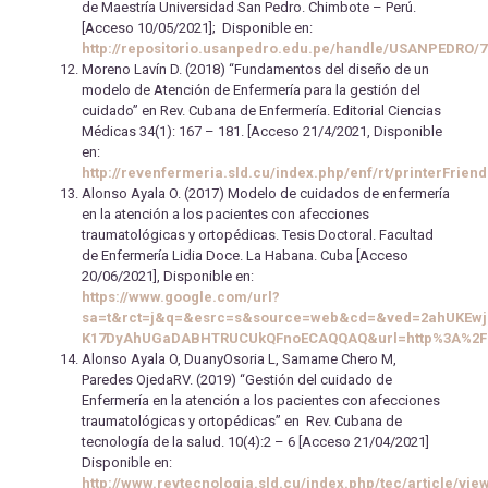
de Maestría Universidad San Pedro. Chimbote – Perú.
[Acceso 10/05/2021]; Disponible en:
http://repositorio.usanpedro.edu.pe/handle/USANPEDRO/7
Moreno Lavín D. (2018) “Fundamentos del diseño de un
modelo de Atención de Enfermería para la gestión del
cuidado” en Rev. Cubana de Enfermería. Editorial Ciencias
Médicas 34(1): 167 – 181. [Acceso 21/4/2021, Disponible
en:
http://revenfermeria.sld.cu/index.php/enf/rt/printerFriend
Alonso Ayala O. (2017) Modelo de cuidados de enfermería
en la atención a los pacientes con afecciones
traumatológicas y ortopédicas. Tesis Doctoral. Facultad
de Enfermería Lidia Doce. La Habana. Cuba [Acceso
20/06/2021], Disponible en:
https://www.google.com/url?
sa=t&rct=j&q=&esrc=s&source=web&cd=&ved=2ahUKEwj
K17DyAhUGaDABHTRUCUkQFnoECAQQAQ&url=http%3A%2F%2
Alonso Ayala O, DuanyOsoria L, Samame Chero M,
Paredes OjedaRV. (2019) “Gestión del cuidado de
Enfermería en la atención a los pacientes con afecciones
traumatológicas y ortopédicas” en Rev. Cubana de
tecnología de la salud. 10(4):2 – 6 [Acceso 21/04/2021]
Disponible en:
http://www.revtecnologia.sld.cu/index.php/tec/article/vie