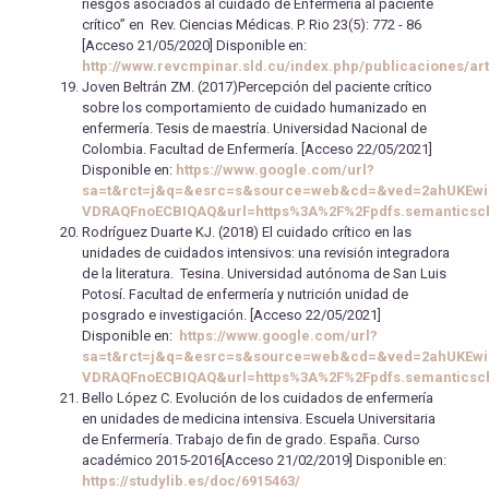
riesgos asociados al cuidado de Enfermería al paciente
crítico” en Rev. Ciencias Médicas. P. Rio 23(5): 772 - 86
[Acceso 21/05/2020] Disponible en:
http://www.revcmpinar.sld.cu/index.php/publicaciones/art
Joven Beltrán ZM. (2017)Percepción del paciente crítico
sobre los comportamiento de cuidado humanizado en
enfermería. Tesis de maestría. Universidad Nacional de
Colombia. Facultad de Enfermería. [Acceso 22/05/2021]
Disponible en:
https://www.google.com/url?
sa=t&rct=j&q=&esrc=s&source=web&cd=&ved=2ahUKEw
VDRAQFnoECBIQAQ&url=https%3A%2F%2Fpdfs.semanticsch
Rodríguez Duarte KJ. (2018) El cuidado crítico en las
unidades de cuidados intensivos: una revisión integradora
de la literatura. Tesina. Universidad autónoma de San Luis
Potosí. Facultad de enfermería y nutrición unidad de
posgrado e investigación. [Acceso 22/05/2021]
Disponible en:
https://www.google.com/url?
sa=t&rct=j&q=&esrc=s&source=web&cd=&ved=2ahUKEw
VDRAQFnoECBIQAQ&url=https%3A%2F%2Fpdfs.semanticsch
Bello López C. Evolución de los cuidados de enfermería
en unidades de medicina intensiva. Escuela Universitaria
de Enfermería. Trabajo de fin de grado. España. Curso
académico 2015-2016[Acceso 21/02/2019] Disponible en:
https://studylib.es/doc/6915463/