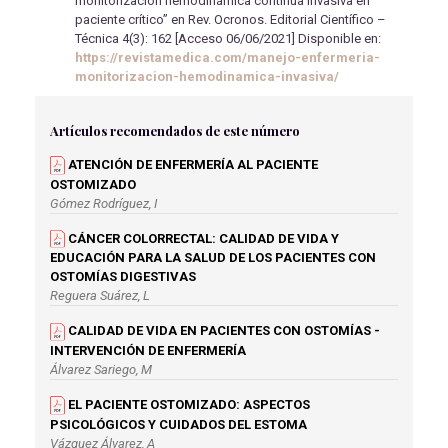
monitorización hemodinámica continua invasiva en
paciente crítico” en Rev. Ocronos. Editorial Científico –
Técnica 4(3): 162 [Acceso 06/06/2021] Disponible en:
https://revistamedica.com/manejo-enfermeria-
monitorizacion-hemodinamica-invasiva/
Artículos recomendados de este número
ATENCIÓN DE ENFERMERÍA AL PACIENTE
OSTOMIZADO
Gómez Rodríguez, I
CÁNCER COLORRECTAL: CALIDAD DE VIDA Y
EDUCACIÓN PARA LA SALUD DE LOS PACIENTES CON
OSTOMÍAS DIGESTIVAS
Reguera Suárez, L
CALIDAD DE VIDA EN PACIENTES CON OSTOMÍAS -
INTERVENCIÓN DE ENFERMERÍA
Álvarez Sariego, M
EL PACIENTE OSTOMIZADO: ASPECTOS
PSICOLÓGICOS Y CUIDADOS DEL ESTOMA
Vázquez Álvarez, A