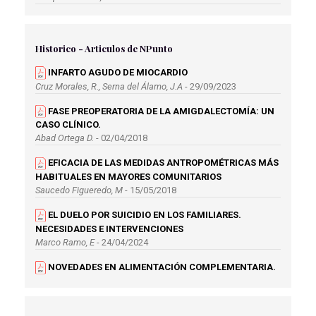
SALUD SEXUAL EN LOS PACIENTES OSTOMIZADOS
Vallejo Sánchez, V
Historico - Articulos de NPunto
ARTÍCULO DE REVISIÓN - GESTIÓN DEL CUIDADO DE
INFARTO AGUDO DE MIOCARDIO
ENFERMERÍA EN LA ATENCIÓN AL PACIENTE CON
Cruz Morales, R., Serna del Álamo, J.A
- 29/09/2023
SÍNDROME DE DISFUNCIÓN MULTIORGÁNICA
Noriega Campos, E
FASE PREOPERATORIA DE LA AMIGDALECTOMÍA: UN
CASO CLÍNICO.
ARTÍCULO DE REVISIÓN - LA SALUD BUCODENTAL
Abad Ortega D.
- 02/04/2018
DURANTE EL EMBARAZO
Navarro López, L
EFICACIA DE LAS MEDIDAS ANTROPOMÉTRICAS MÁS
HABITUALES EN MAYORES COMUNITARIOS
CASO CLÍNICO - VENTRICULOGRAFÍA ISOTÓPICA DE
Saucedo Figueredo, M
- 15/05/2018
EQUILIBRIO. FUNCIONES DE ENFERMERÍA
Olivares Polo, L
EL DUELO POR SUICIDIO EN LOS FAMILIARES.
NECESIDADES E INTERVENCIONES
Marco Ramo, E
- 24/04/2024
NOVEDADES EN ALIMENTACIÓN COMPLEMENTARIA.
BABY LED WEANING
Martos Martos, M
- 15/05/2018