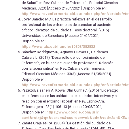
de Salud” en Rev. Cubana de Enfermería. Editorial Ciencias
Médicas. 32(3) [Acceso 21/04/2021] Disponible en:
http://www.revenfermeria.sld.cu/index.php/enf/article/vi
Jover Sancho MC. La práctica reflexiva en el desarrollo
profesional de las enfermeras de atención al paciente
crítico: liderazgo de cuidados. Tesis doctoral. (2016)
Universidad de Barcelona [Acceso 21/04/2021];
Disponible en:
https://www.tdx.cat/handle/10803/382832
Sánchez RodríguezJR, Aguayo Cuevas C, Galdames
Cabrera L. (2017) “Desarrollo del conocimiento de
Enfermería, en busca del cuidado profesional. Relación
con la teoría crítica” en Rev. Cubana de Enfermería.
Editorial Ciencias Médicas. 33(3) [Acceso 21/05/2021]
Disponible en:
http://www.revenfermeria.sld.cu/index.php/enf/article/vi
PazettoBalsanelli A, Kowal Olm CunhaC. (2015) “Liderazgo
en enfermería en las unidades de cuidados intensivos y su
relación con el entorno laboral” en Rev. Latino-Am.
Enfermagem. 23(1) 106 -13 [Acceso 20/05/2021]
Disponible en:
https://www.google.com/url?
sa=t&rct=j&q=&esrc=s&source=web&cd=&ved=2ahUKEw
Zarate Grajales RA. (2004) “La gestión del cuidado de
Enfermería” en Rev. Índex de Enfermería 13(44- 45): 42 –