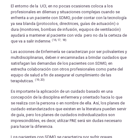
El entorno de la UCI, en no pocas ocasiones coloca a los
profesionales en dilemas y situaciones complejas cuando se
enfrenta a un paciente con SDMO, poder contar con la tecnología
ya sea blanda (protocolos, directrices, guías de actuación) o
dura (monitores, bombas de infusión, equipos de ventilación)
ayudará a mantener al paciente con vida pero no da la certeza de
(16, 17, 18)
que va a salir indemne.
Las acciones de Enfermería se caracterizan por ser polivalentes y
multidisciplinarias, deben ir encaminadas a brindar cuidados que
satisfagan las demandas de los pacientes con SDMO, en
estrecha colaboración con otros profesionales como parte del
equipo de salud a fin de asegurar el cumplimiento de las
(19, 20)
terapéuticas.
Es importante la aplicación de un cuidado basado en una
concepción de la disciplina enfermera y orientado hacia lo que
se realiza con la persona o en nombre de ella. Así, los planes de
cuidado estandarizados que existen en la literatura pueden servir
de guía, pero los planes de cuidados individualizados son
imprescindibles, es decir, utilizar PAE será sin dudas necesario
para hacer la diferencia.
Los pacientes con SDMO se caracteriza por sufrir graves