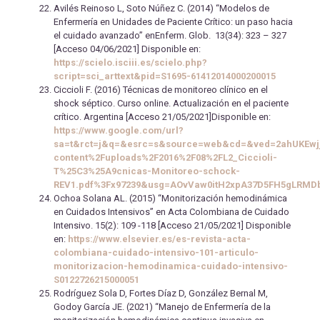
Avilés Reinoso L, Soto Núñez C. (2014) “Modelos de
Enfermería en Unidades de Paciente Crítico: un paso hacia
el cuidado avanzado” enEnferm. Glob. 13(34): 323 – 327
[Acceso 04/06/2021] Disponible en:
https://scielo.isciii.es/scielo.php?
script=sci_arttext&pid=S1695-61412014000200015
Ciccioli F. (2016) Técnicas de monitoreo clínico en el
shock séptico. Curso online. Actualización en el paciente
crítico. Argentina [Acceso 21/05/2021]Disponible en:
https://www.google.com/url?
sa=t&rct=j&q=&esrc=s&source=web&cd=&ved=2ahUKEwj
content%2Fuploads%2F2016%2F08%2FL2_Ciccioli-
T%25C3%25A9cnicas-Monitoreo-schock-
REV1.pdf%3Fx97239&usg=AOvVaw0itH2xpA37D5FH5gLRMD
Ochoa Solana AL. (2015) “Monitorización hemodinámica
en Cuidados Intensivos” en Acta Colombiana de Cuidado
Intensivo. 15(2): 109 -118 [Acceso 21/05/2021] Disponible
en:
https://www.elsevier.es/es-revista-acta-
colombiana-cuidado-intensivo-101-articulo-
monitorizacion-hemodinamica-cuidado-intensivo-
S0122726215000051
Rodríguez Sola D, Fortes Díaz D, González Bernal M,
Godoy García JE. (2021) “Manejo de Enfermería de la