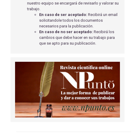
nuestro equipo se encargará de revisarlo y valorar su
SERVICIOS DE URGENCIAS
trabajo.
Soriano Marín, M
- 01/09/2018
En caso de ser aceptado:
Recibirá un email
solicitandole todos los documentos
OBSTRUCCIÓN INTESTINAL POR CUERPO ESTRAÑO.
necesarios para la publicación.
López Morales C.
- 02/04/2018
En caso de no ser aceptado:
Recibirá los
cambios que debe hacer en su trabajo para
COMPLICACIONES DE LA CIRUGÍA MENOR EN
que se apto para su publicación.
ATENCIÓN PRIMARIA.
Sánchez Fernández S.M.
- 02/04/2018
TRATAMIENTO NO FARMACOLÓGICO EN EL TDAH
DESDE EL PUNTO DE VISTA DE ENFERMERÍA
Hernández Blasco, E
- 01/04/2019