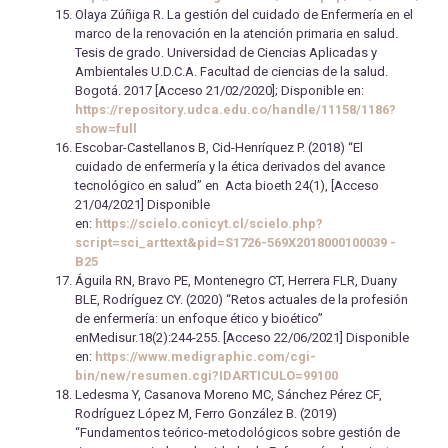
Olaya Zúñiga R. La gestión del cuidado de Enfermería en el
marco de la renovación en la atención primaria en salud.
Tesis de grado. Universidad de Ciencias Aplicadas y
Ambientales U.D.C.A. Facultad de ciencias de la salud.
Bogotá. 2017 [Acceso 21/02/2020]; Disponible en:
https://repository.udca.edu.co/handle/11158/1186?
show=full
Escobar-Castellanos B, Cid-Henríquez P. (2018) “El
cuidado de enfermería y la ética derivados del avance
tecnológico en salud” en Acta bioeth 24(1), [Acceso
21/04/2021] Disponible
en:
https://scielo.conicyt.cl/scielo.php?
script=sci_arttext&pid=S1726-569X2018000100039 -
B25
Águila RN, Bravo PE, Montenegro CT, Herrera FLR, Duany
BLE, Rodríguez CY. (2020) “Retos actuales de la profesión
de enfermería: un enfoque ético y bioético”
enMedisur.18(2):244-255. [Acceso 22/06/2021] Disponible
en:
https://www.medigraphic.com/cgi-
bin/new/resumen.cgi?IDARTICULO=99100
Ledesma Y, Casanova Moreno MC, Sánchez Pérez CF,
Rodríguez López M, Ferro González B. (2019)
“Fundamentos teórico-metodológicos sobre gestión de