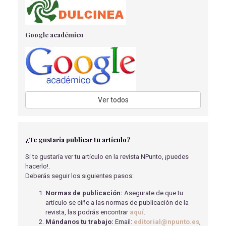
MECÁNICA INVASIVA
Cruz Morales, R
- 27/04/2022
ACTUACIÓN ENFERMERA PARA MEJORAR EL
Google académico
BIENESTAR EMOCIONAL EN EL PACIENTE
PREQUIRÚRGICO.
Fernández Mingorance B.
- 02/04/2018
APLICACIONES DE LA FARMACOGENÉTICA EN EL
LABORATORIO CLÍNICO
Rodríguez Chacón, C., Martín Pérez, S., Jiménez Barragán, M
-
Ver todos
28/02/2025
INFECCIÓN NOSOCOMIAL: HIGIENE DE MANOS COMO
PREVENCIÓN.
¿Te gustaría publicar tu artículo?
Briviesca Gómez M.
- 02/04/2018
Si te gustaría ver tu artículo en la revista NPunto, ¡puedes
IMPACTO PSICOLÓGICO EN PACIENTE POSOPERADA
hacerlo!.
DE MASTECTOMÍA.
Deberás seguir los siguientes pasos:
Rodríguez Domínguez A.R.
- 02/04/2018
Normas de publicación:
Asegurate de que tu
CASO CLÍNICO: QUISTE CEBACEO.
artículo se ciñe a las normas de publicación de la
Rodríguez Martín C.
- 02/04/2018
revista, las podrás encontrar
aquí
.
Mándanos tu trabajo:
Email:
editorial@npunto.es
,
BENEFICIOS DEL USO DE LOS RAYOS T EN LOS