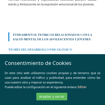
estrés y limitaciones en la expresión emocional de los jóvenes.
FUNDAMENTOS TEÓRICOS RELACIONADOS CON LA
SALUD MENTAL DE LOS ADOLESCENTES Y JÓVENES
TEORÍA DEL DESARROLLO PSICOLÓGICO
LA TEORÍA DEL DESARROLLO DE LA PERSONALIDAD DE
Consentimiento de Cookies
ERIKSON EN LA ETAPA ADOLESCENTE
El mecanismo y las formas de manifestación de la crisis de
En este sitio web utilizamos cookies propias y de terceros que se
identidad
usan para analizar el tráfico y publicidad, para entender cómo las
usa nuestro sitio y mejorar su experiencia.
Según la teoría del desarrollo de la personalidad de Erikson
Puede editar la configuración en el siguiente enlace:
Editar
(Erikson, 1968), la adolescencia está caracterizada por la crisis de
identidad versus confusión. En esta etapa, los adolescentes se
Aceptar y cerrar
enfrentan a la tarea de definir quiénes son, sus valores,
creencias y metas futuras. El mecanismo subyacente a esta