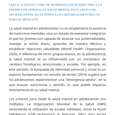
EXPLICACIÓN DE CÓMO SE MANIFIESTA DE MANERA ÚNICA LA
DEFINICIÓN GENERAL DE SALUD MENTAL EN EL GRUPO DE
ADOLESCENTES, INCLUYENDO LOS CRITERIOS ESPECÍFICOS
PARA SU MEDICIÓN
La salud mental en adolescentes no es simplemente la ausencia
de trastornos mentales, sino un estado de bienestar integral en
el que los jóvenes son capaces de alcanzar sus potencialidades,
manejar el estrés diario, aprender de manera efectiva y
establecer relaciones saludables (World Health Organization,
2020). A diferencia de otros grupos etarios, en la adolescencia,
la salud mental se ve influenciada por un sinnúmero de
cambios fisiológicos, emocionales y sociales. Por ejemplo, en
este período, la búsqueda de identidad personal y social es un
aspecto fundamental. Un estudio de Arnett (2019) sugiere que
los adolescentes experimentan una "emergencia adulta", en la
que buscan autonomía y sentido, lo que puede impactar
directamente en su salud mental.
Los criterios para medir la salud mental en adolescentes son
múltiples. La Organización Mundial de la Salud (
OMS
)
recomienda la utilización de escalas validadas, como la Youth
Self-Report (
YSR
) (Achenbach & Rescorla, 2001). Esta escala