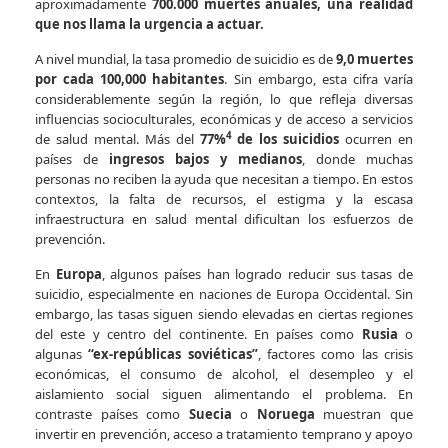
aproximadamente
700.000 muertes anuales, una realidad
que nos llama la urgencia a actuar.
A nivel mundial, la tasa promedio de suicidio es de
9,0 muertes
por cada 100,000 habitantes
. Sin embargo, esta cifra varía
considerablemente según la región, lo que refleja diversas
influencias socioculturales, económicas y de acceso a servicios
4
de salud mental. Más del
77%
de los suicidios
ocurren en
países de
ingresos bajos y medianos
, donde muchas
personas no reciben la ayuda que necesitan a tiempo. En estos
contextos, la falta de recursos, el estigma y la escasa
infraestructura en salud mental dificultan los esfuerzos de
prevención.
En
Europa
, algunos países han logrado reducir sus tasas de
suicidio, especialmente en naciones de Europa Occidental. Sin
embargo, las tasas siguen siendo elevadas en ciertas regiones
del este y centro del continente. En países como
Rusia
o
algunas
“ex-repúblicas soviéticas”
, factores como las crisis
económicas, el consumo de alcohol, el desempleo y el
aislamiento social siguen alimentando el problema. En
contraste países como
Suecia
o
Noruega
muestran que
invertir en prevención, acceso a tratamiento temprano y apoyo