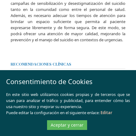
campañas de sensibilización y desestigmatización del suicidio
tanto en la comunidad como entre el personal de salud.
Además, es necesario adecuar los tiempos de atención para
brindar un espacio suficiente que permita al paciente
expresarse libremente y de forma segura. De este modo, se
podrá ofrecer una atención de mayor calidad, mejorando la
prevención y el manejo del suicidio en contextos de urgencias.
RECOMENDACIONES CLÍNICAS
Para mejorar la evaluación y el manejo del riesgo suicida en los
Consentimiento de Cookies
servicios de urgencias, es fundamental seguir ciertas prácticas
clínicas que aseguren una atención segura, efectiva y centrada
en la protección del paciente, especialmente en un entorno de
En este sitio web utilizamos cookies propias y de terceros que se
alta presión.
usan para analizar el tráfico y publicidad, para entender cómo las
usa nuestro sitio y mejorar su experiencia.
En primer lugar, es imprescindible establecer una relación
Puede editar la configuración en el siguiente enlace:
Editar
empática y libre de juicios con el paciente. Esta actitud facilita
una comunicación abierta y sincera, permitiendo que el
Aceptar y cerrar
paciente exprese sus pensamientos y emociones con
confianza. Un enfoque empático ayuda a que el paciente se